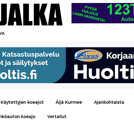
NTA
Käytettyjen koeajot
Äijä Kurmee
Ajankohtaista
hköauton koeajo
Vertailut