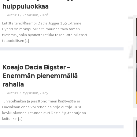
huippuluokkaa
Julkaistu: 17 kesäkuun, 2026
Entistä tehokkaampi Dacia Jogger 155 Extreme
Hybrid on monipuolisesti muunneltava tämän
tilaihme, jonka hybriditekniikka tekee siitä oikeasti
taloudellisen [...]
Koeajo Dacia Bigster –
Enemmän pienemmällä
rahalla
Julkaistu: 04 syyskuun, 2025
Turvatekniikan ja päästönormien kiristyessä ei
Daciakaan enää voi tehdä halpoja autoja. Uusi
keskikokoinen katumaasturi Dacia Bigster tarjoaa
kuitenkin [...]