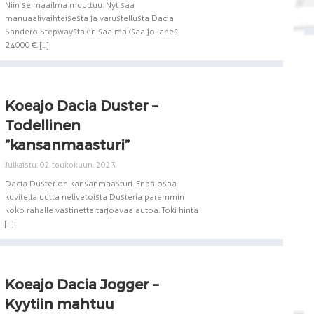
Niin se maailma muuttuu. Nyt saa
manuaalivaihteisesta ja varustellusta Dacia
Sandero Stepwaystakin saa maksaa jo lähes
24 000 €, [...]
Koeajo Dacia Duster –
Todellinen
”kansanmaasturi”
Julkaistu: 02 toukokuun, 2023
Dacia Duster on kansanmaasturi. Enpä osaa
kuvitella uutta nelivetoista Dusteria paremmin
koko rahalle vastinetta tarjoavaa autoa. Toki hinta
[...]
Koeajo Dacia Jogger –
Kyytiin mahtuu