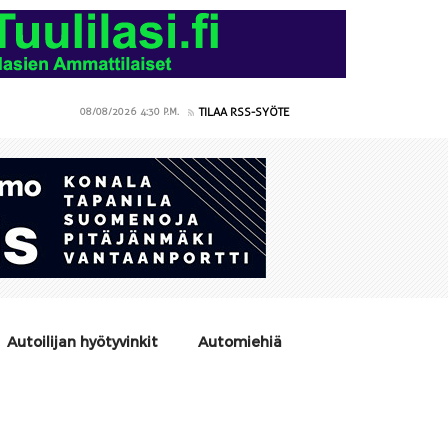
TILAA RSS-SYÖTE
08/08/2026
4:30 P.M.
Autoilijan hyötyvinkit
Automiehiä