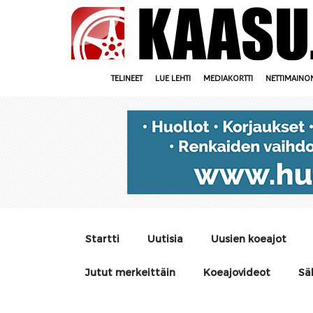
TELINEET
LUE LEHTI
MEDIAKORTTI
NETTIMAINO
Startti
Uutisia
Uusien koeajot
Jutut merkeittäin
Koeajovideot
Sä