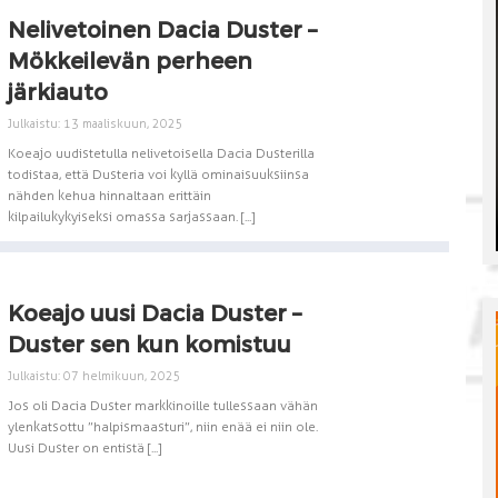
Nelivetoinen Dacia Duster –
Mökkeilevän perheen
järkiauto
Julkaistu: 13 maaliskuun, 2025
Koeajo uudistetulla nelivetoisella Dacia Dusterilla
todistaa, että Dusteria voi kyllä ominaisuuksiinsa
nähden kehua hinnaltaan erittäin
kilpailukykyiseksi omassa sarjassaan. [...]
Koeajo uusi Dacia Duster –
Duster sen kun komistuu
Julkaistu: 07 helmikuun, 2025
Jos oli Dacia Duster markkinoille tullessaan vähän
ylenkatsottu ”halpismaasturi”, niin enää ei niin ole.
Uusi Duster on entistä [...]