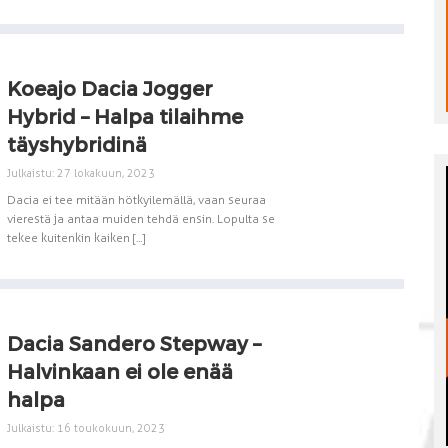
Koeajo Dacia Jogger
Hybrid – Halpa tilaihme
täyshybridinä
Julkaistu: 27 lokakuun, 2023
Dacia ei tee mitään hötkyilemällä, vaan seuraa
vierestä ja antaa muiden tehdä ensin. Lopulta se
tekee kuitenkin kaiken [...]
Dacia Sandero Stepway –
Halvinkaan ei ole enää
halpa
Julkaistu: 16 toukokuun, 2023