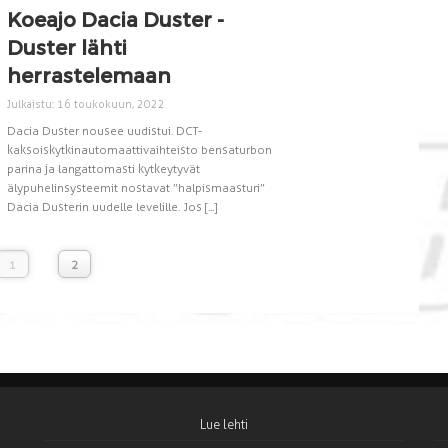
Koeajo Dacia Duster -
Duster lähti
herrastelemaan
Julkaistu: 16 toukokuun, 2022
Dacia Duster nousee uudistui. DCT-
kaksoiskytkinautomaattivaihteisto bensaturbon
parina ja langattomasti kytkeytyvät
älypuhelinsysteemit nostavat ”halpismaasturi”
Dacia Dusterin uudelle levelille. Jos [...]
1
2
Lue lehti