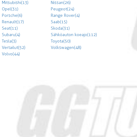
Mitsubishi (13)
Nissan (26)
Opel (31)
Peugeot (24)
Porsche (6)
Range Rover (4)
Renault (17)
Saab (15)
Seat (11)
Skoda (31)
Subaru (4)
Sähköauton koeajo (112)
Tesla (3)
Toyota (50)
Vertailut (52)
Volkswagen (48)
Volvo (44)