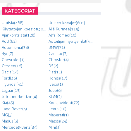
KATEGORIAT
Uutisia (488)
Uusien koeajot (601)
Käytettyjen koeajot (303)
Äijä Kurmee (119)
Ajankohtaista (128)
Alfa Romeo (10)
Audi (62)
Autoilijan hyötyvinkit (300)
Automiehiä (38)
BMW (71)
Byd (7)
Cadillac (3)
Chevrolet (1)
Chrysler (4)
Citroen (16)
DS (2)
Dacia (14)
Fiat (11)
Ford (36)
Honda (17)
Hyundai (31)
Iveco (1)
Jaguar (13)
Jeep (6)
Jutut merkeittäin (4)
KGM (2)
Kia (45)
Koeajovideot (72)
Land Rover (4)
Lexus (10)
MG (5)
Maserati (1)
Maxus (3)
Mazda (24)
Mercedes-Benz (84)
Mini (3)