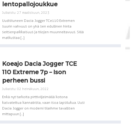
lentopallojoukkue
Julkaistu: 27 maaliskuun, 2023
Uudistuneen Dacia Jogger TCe110 Extremen
suurin vahvuus on yhä sen edullinen hinta
seitsenpaikkaisuus ja tilojen muunneltavuus. Sillä
matkustaa [...]
Koeajo Dacia Jogger TCE
110 Extreme 7p – Ison
perheen bussi
Julkaistu: 02 heinäkuun, 2022
Enkä nyt tarkoita pirttiviljelmällä kotona
kasvatettua kannabista, vaan isoa lapsilukua. Uusi
Dacia Jogger on moderni tilaihme tavallisen
mittapuun [...]