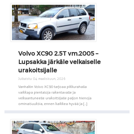
Volvo XC90 2.5T vm.2005 –
Lupsakka järkäle velkaiselle
urakoitsijalle
Julkaistu: 04 maaliskuun, 2026
Vanhakin Volvo XC90 tarjoaa pikkurahalla
vaikkapa pientaloja rakentavalle ja
velkaantuneelle urakoitsijalle paljon hienoja
ominaisuuksia, ennen kaikkea hyvää ja [...]