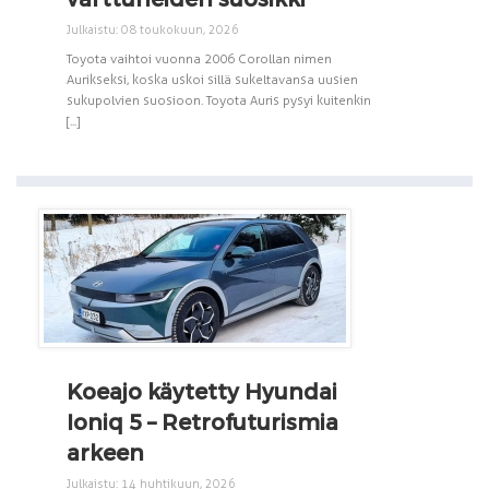
Julkaistu: 08 toukokuun, 2026
Toyota vaihtoi vuonna 2006 Corollan nimen
Aurikseksi, koska uskoi sillä sukeltavansa uusien
sukupolvien suosioon. Toyota Auris pysyi kuitenkin
[...]
Koeajo käytetty Hyundai
Ioniq 5 – Retrofuturismia
arkeen
Julkaistu: 14 huhtikuun, 2026