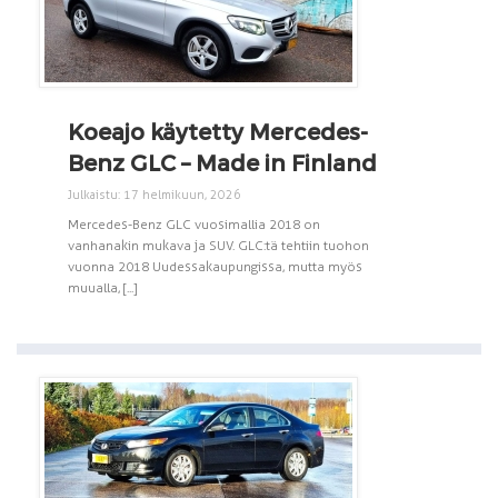
Koeajo käytetty Mercedes-
Benz GLC – Made in Finland
Julkaistu: 17 helmikuun, 2026
Mercedes-Benz GLC vuosimallia 2018 on
vanhanakin mukava ja SUV. GLC:tä tehtiin tuohon
vuonna 2018 Uudessakaupungissa, mutta myös
muualla, [...]