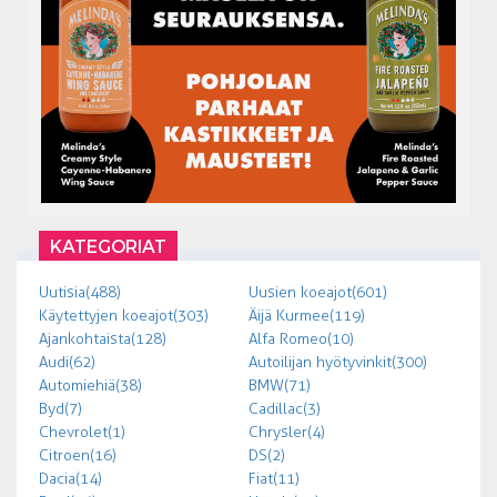
KATEGORIAT
Uutisia (488)
Uusien koeajot (601)
Käytettyjen koeajot (303)
Äijä Kurmee (119)
Ajankohtaista (128)
Alfa Romeo (10)
Audi (62)
Autoilijan hyötyvinkit (300)
Automiehiä (38)
BMW (71)
Byd (7)
Cadillac (3)
Chevrolet (1)
Chrysler (4)
Citroen (16)
DS (2)
Dacia (14)
Fiat (11)