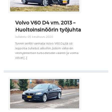
Volvo V60 D4 vm. 2013 –
Huoltoinsinöörin työjuhta
Julkaistu: 05 kesäkuun, 2026
Tunnin lenkki vanhalla Volvo V60 D4:llä oli
leppoisa sukellus aikoihin, jolloin väkevän
viisisylinterisen turbodieselin vääntö ja voima
olivat [...]