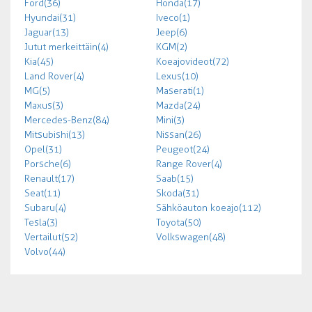
Ford (36)
Honda (17)
Hyundai (31)
Iveco (1)
Jaguar (13)
Jeep (6)
Jutut merkeittäin (4)
KGM (2)
Kia (45)
Koeajovideot (72)
Land Rover (4)
Lexus (10)
MG (5)
Maserati (1)
Maxus (3)
Mazda (24)
Mercedes-Benz (84)
Mini (3)
Mitsubishi (13)
Nissan (26)
Opel (31)
Peugeot (24)
Porsche (6)
Range Rover (4)
Renault (17)
Saab (15)
Seat (11)
Skoda (31)
Subaru (4)
Sähköauton koeajo (112)
Tesla (3)
Toyota (50)
Vertailut (52)
Volkswagen (48)
Volvo (44)