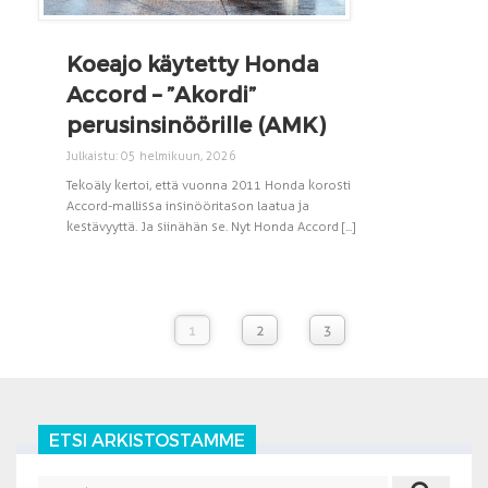
Koeajo käytetty Honda
Accord – ”Akordi”
perusinsinöörille (AMK)
Julkaistu: 05 helmikuun, 2026
Tekoäly kertoi, että vuonna 2011 Honda korosti
Accord-mallissa insinööritason laatua ja
kestävyyttä. Ja siinähän se. Nyt Honda Accord [...]
1
2
3
ETSI ARKISTOSTAMME