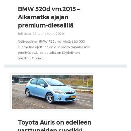
BMW 520d vm.2015 –
Aikamatka ajajan
premium-dieselillä
Julkaistu: 22 toukokuun, 2026
Nelivetoinen BMW 520d voi vielä 160 000
kilometriä ajettunakin olla vasta taipaleensa
puolivälissä, jos autolla on täydellinen
huoltohistoria [...]
Toyota Auris on edelleen
varttuneiden suosikki