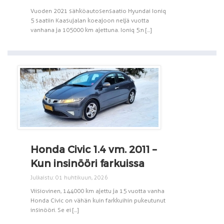
Vuoden 2021 sähköautosensaatio Hyundai Ioniq
5 saatiin Kaasujalan koeajoon neljä vuotta
vanhana ja 105 000 km ajettuna. Ioniq 5:n [...]
Honda Civic 1.4 vm. 2011 –
Kun insinööri farkuissa
Julkaistu: 01 huhtikuun, 2026
Viisiovinen, 144 000 km ajettu ja 15 vuotta vanha
Honda Civic on vähän kuin farkkuihin pukeutunut
insinööri. Se ei [...]