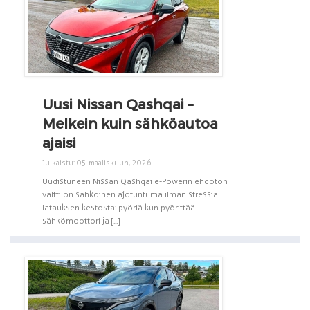
Uusi Nissan Qashqai –
Melkein kuin sähköautoa
ajaisi
Julkaistu: 05 maaliskuun, 2026
Uudistuneen Nissan Qashqai e-Powerin ehdoton
valtti on sähköinen ajotuntuma ilman stressiä
latauksen kestosta: pyöriä kun pyörittää
sähkömoottori ja [...]