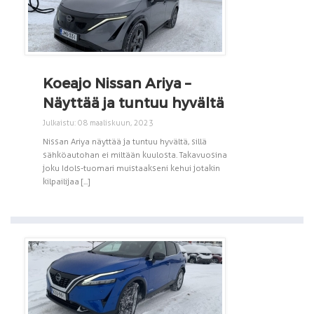
Koeajo Nissan Ariya –
Näyttää ja tuntuu hyvältä
Julkaistu: 08 maaliskuun, 2023
Nissan Ariya näyttää ja tuntuu hyvältä, sillä
sähköautohan ei miltään kuulosta. Takavuosina
joku Idols-tuomari muistaakseni kehui jotakin
kilpailijaa [...]