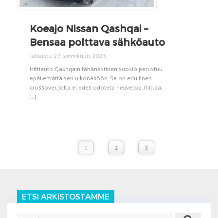
Koeajo Nissan Qashqai –
Bensaa polttava sähköauto
Julkaistu: 27 tammikuun, 2023
Hittiauto Qashqain tähänastinen suosio perustuu
epäilemättä sen ulkonäköön. Se on edullinen
crossover, jolta ei edes odoteta nelivetoa. Riittää,
[...]
1
2
3
ETSI ARKISTOSTAMME