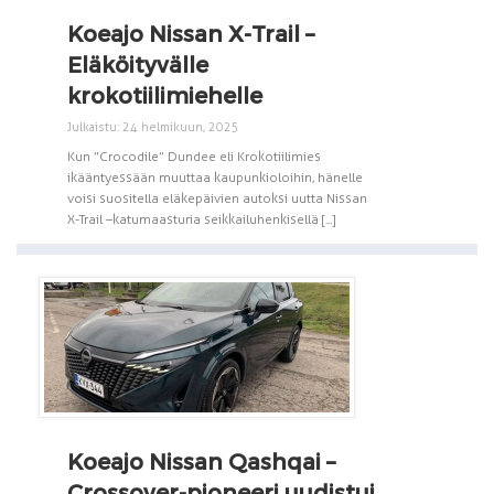
Koeajo Nissan X-Trail –
Eläköityvälle
krokotiilimiehelle
Julkaistu: 24 helmikuun, 2025
Kun ”Crocodile” Dundee eli Krokotiilimies
ikääntyessään muuttaa kaupunkioloihin, hänelle
voisi suositella eläkepäivien autoksi uutta Nissan
X-Trail –katumaasturia seikkailuhenkisellä [...]
Koeajo Nissan Qashqai –
Crossover-pioneeri uudistui