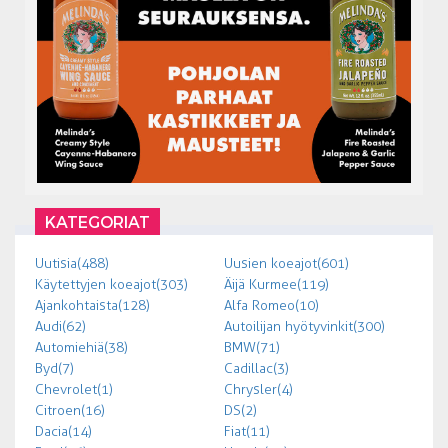
KATEGORIAT
Uutisia (488)
Uusien koeajot (601)
Käytettyjen koeajot (303)
Äijä Kurmee (119)
Ajankohtaista (128)
Alfa Romeo (10)
Audi (62)
Autoilijan hyötyvinkit (300)
Automiehiä (38)
BMW (71)
Byd (7)
Cadillac (3)
Chevrolet (1)
Chrysler (4)
Citroen (16)
DS (2)
Dacia (14)
Fiat (11)