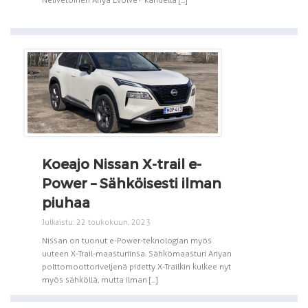
Koeajo Nissan X-trail e-
Power – Sähköisesti ilman
piuhaa
Julkaistu: 22 toukokuun, 2023
Nissan on tuonut e-Power-teknologian myös
uuteen X-Trail-maasturiinsa. Sähkömaasturi Ariyan
polttomoottoriveljenä pidetty X-Trailkin kulkee nyt
myös sähköllä, mutta ilman [...]