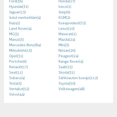
Ford (36)
Honda (17)
Hyundai (31)
Iveco (1)
Jaguar (13)
Jeep (6)
Jutut merkeittäin (4)
KGM (2)
Kia (45)
Koeajovideot (72)
Land Rover (4)
Lexus (10)
MG (5)
Maserati (1)
Maxus (3)
Mazda (24)
Mercedes-Benz (84)
Mini (3)
Mitsubishi (13)
Nissan (26)
Opel (31)
Peugeot (24)
Porsche (6)
Range Rover (4)
Renault (17)
Saab (15)
Seat (11)
Skoda (31)
Subaru (4)
Sähköauton koeajo (112)
Tesla (3)
Toyota (50)
Vertailut (52)
Volkswagen (48)
Volvo (44)