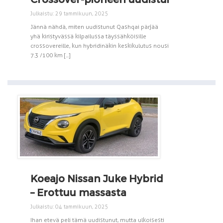
Julkaistu: 29 tammikuun, 2025
Jännä nähdä, miten uudistunut Qashqai pärjää
yhä kiristyvässä kilpailussa täyssähköisille
crossovereille, kun hybridinäkin keskikulutus nousi
7.3 /100 km [...]
Koeajo Nissan Juke Hybrid
– Erottuu massasta
Julkaistu: 04 tammikuun, 2025
Ihan etevä peli tämä uudistunut, mutta ulkoisesti