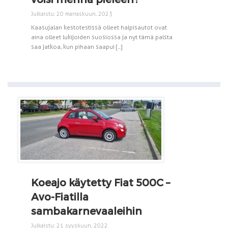
Julkaistu: 20 marraskuun, 2023
Kaasujalan kestotestissä olleet halpisautot ovat
aina olleet lukijoiden suosiossa ja nyt tämä palsta
saa jatkoa, kun pihaan saapui [...]
Koeajo käytetty Fiat 500C –
Avo-Fiatilla
sambakarnevaaleihin
Julkaistu: 21 syyskuun, 2022