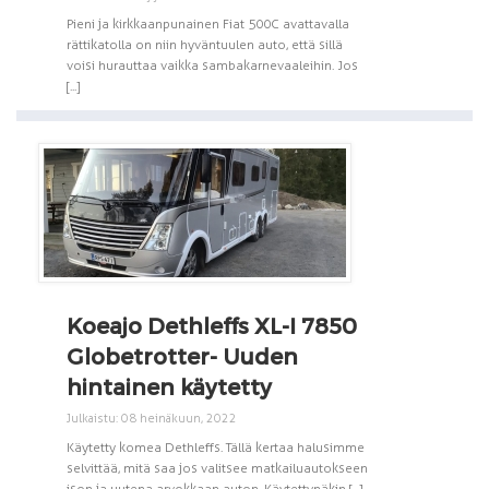
Pieni ja kirkkaanpunainen Fiat 500C avattavalla
rättikatolla on niin hyväntuulen auto, että sillä
voisi hurauttaa vaikka sambakarnevaaleihin. Jos
[...]
Koeajo Dethleffs XL-I 7850
Globetrotter- Uuden
hintainen käytetty
Julkaistu: 08 heinäkuun, 2022
Käytetty komea Dethleffs. Tällä kertaa halusimme
selvittää, mitä saa jos valitsee matkailuautokseen
ison ja uutena arvokkaan auton. Käytettynäkin [...]