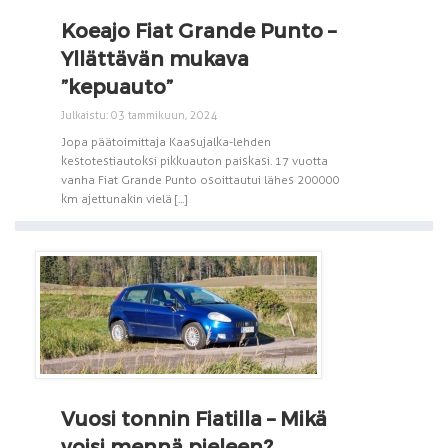
Koeajo Fiat Grande Punto –
Yllättävän mukava
”kepuauto”
Julkaistu: 03 tammikuun, 2024
Jopa päätoimittaja Kaasujalka-lehden
kestotestiautoksi pikkuauton paiskasi. 17 vuotta
vanha Fiat Grande Punto osoittautui lähes 200 000
km ajettunakin vielä [...]
Vuosi tonnin Fiatilla – Mikä
voisi mennä pieleen?