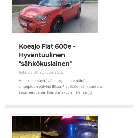
Koeajo Fiat 600e –
Hyväntuulinen
”sähkökusiainen”
Julkaistu: 20 elokuun, 2024
Hauskalta näyttäviä autoja ei ole näinä
vihanpidon päivinä liikaa. Fiat 600e -sähköauto on
sellainen. vähän kuin sarjakuvien silmää [...]