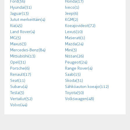
Ford (36)
Honda (17)
Hyundai (31)
Iveco (1)
Jaguar (13)
Jeep (6)
Jutut merkeittäin (4)
KGM (2)
Kia (45)
Koeajovideot (72)
Land Rover (4)
Lexus (10)
MG (5)
Maserati (1)
Maxus (3)
Mazda (24)
Mercedes-Benz (84)
Mini (3)
Mitsubishi (13)
Nissan (26)
Opel (31)
Peugeot (24)
Porsche (6)
Range Rover (4)
Renault (17)
Saab (15)
Seat (11)
Skoda (31)
Subaru (4)
Sähköauton koeajo (112)
Tesla (3)
Toyota (50)
Vertailut (52)
Volkswagen (48)
Volvo (44)