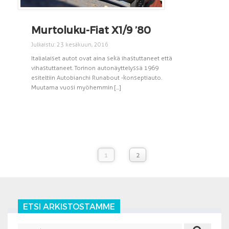
Murtoluku-Fiat X1/9 ’80
Julkaistu: 23 kesäkuun, 2016
Italialaiset autot ovat aina sekä ihastuttaneet että
vihastuttaneet. Torinon autonäyttelyssä 1969
esiteltiin Autobianchi Runabout -konseptiauto.
Muutama vuosi myöhemmin [...]
1
2
ETSI ARKISTOSTAMME