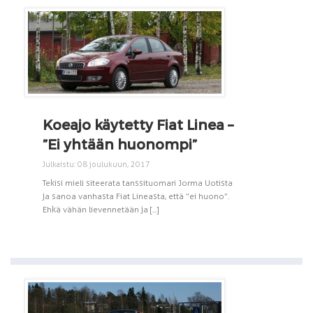
Koeajo käytetty Fiat Linea –
”Ei yhtään huonompi”
Julkaistu: 08 joulukuun, 2017
Tekisi mieli siteerata tanssituomari Jorma Uotista
ja sanoa vanhasta Fiat Lineasta, että ”ei huono”.
Ehkä vähän lievennetään ja [...]