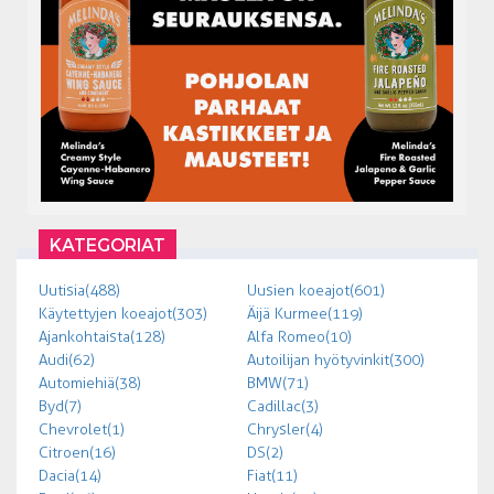
KATEGORIAT
Uutisia (488)
Uusien koeajot (601)
Käytettyjen koeajot (303)
Äijä Kurmee (119)
Ajankohtaista (128)
Alfa Romeo (10)
Audi (62)
Autoilijan hyötyvinkit (300)
Automiehiä (38)
BMW (71)
Byd (7)
Cadillac (3)
Chevrolet (1)
Chrysler (4)
Citroen (16)
DS (2)
Dacia (14)
Fiat (11)