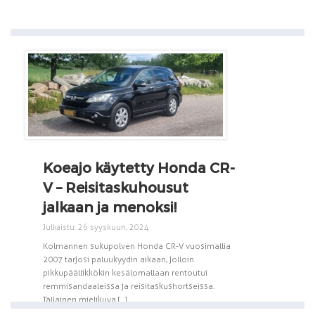
Koeajo käytetty Honda CR-
V – Reisitaskuhousut
jalkaan ja menoksi!
Julkaistu: 26 syyskuun, 2024
Kolmannen sukupolven Honda CR-V vuosimallia
2007 tarjosi paluukyydin aikaan, jolloin
pikkupäällikkökin kesälomallaan rentoutui
remmisandaaleissa ja reisitaskushortseissa.
Tällainen mielikuva [...]