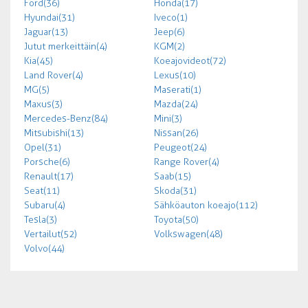
Ford (36)
Honda (17)
Hyundai (31)
Iveco (1)
Jaguar (13)
Jeep (6)
Jutut merkeittäin (4)
KGM (2)
Kia (45)
Koeajovideot (72)
Land Rover (4)
Lexus (10)
MG (5)
Maserati (1)
Maxus (3)
Mazda (24)
Mercedes-Benz (84)
Mini (3)
Mitsubishi (13)
Nissan (26)
Opel (31)
Peugeot (24)
Porsche (6)
Range Rover (4)
Renault (17)
Saab (15)
Seat (11)
Skoda (31)
Subaru (4)
Sähköauton koeajo (112)
Tesla (3)
Toyota (50)
Vertailut (52)
Volkswagen (48)
Volvo (44)