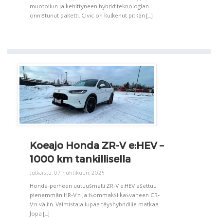
muotoilun ja kehittyneen hybriditeknologian
onnistunut paketti. Civic on kulkenut pitkän [...]
Koeajo Honda ZR-V e:HEV –
1000 km tankillisella
Julkaistu: 07 huhtikuun, 2025
Honda-perheen uutuusmalli ZR-V e:HEV asettuu
pienemmän HR-V:n ja isommaksi kasvaneen CR-
V:n väliin. Valmistaja lupaa täyshybridille matkaa
jopa [...]