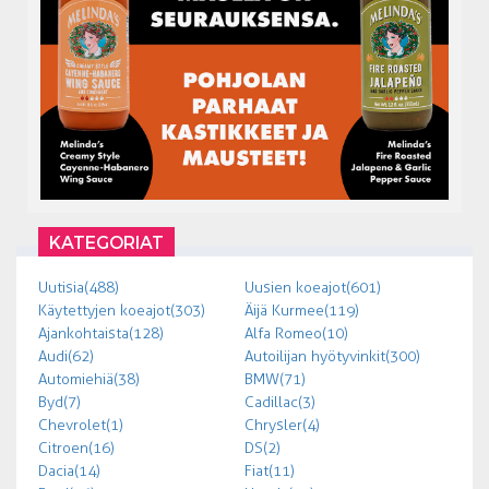
KATEGORIAT
Uutisia (488)
Uusien koeajot (601)
Käytettyjen koeajot (303)
Äijä Kurmee (119)
Ajankohtaista (128)
Alfa Romeo (10)
Audi (62)
Autoilijan hyötyvinkit (300)
Automiehiä (38)
BMW (71)
Byd (7)
Cadillac (3)
Chevrolet (1)
Chrysler (4)
Citroen (16)
DS (2)
Dacia (14)
Fiat (11)