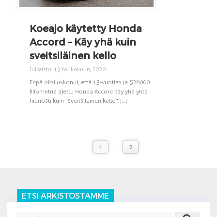
Koeajo käytetty Honda
Accord – Käy yhä kuin
sveitsiläinen kello
Julkaistu: 19 toukokuun, 2020
Enpä olisi uskonut, että 13-vuotias ja 526 000
kilometriä ajettu Honda Accord käy yhä yhtä
hienosti kuin ”sveitsiläinen kello”. [...]
1
2
ETSI ARKISTOSTAMME