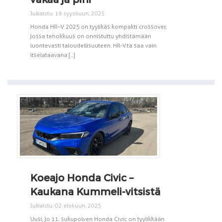
Julkaistu: 19 syyskuun, 2025
Honda HR–V 2025 on tyylikäs kompakti crossover,
jossa tehokkuus on onnistuttu yhdistämään
luontevasti taloudellisuuteen. HR-V:tä saa vain
itselataavana [...]
Koeajo Honda Civic –
Kaukana Kummeli-vitsistä
Julkaistu: 02 elokuun, 2025
Uusi, jo 11. sukupolven Honda Civic on tyylikkään