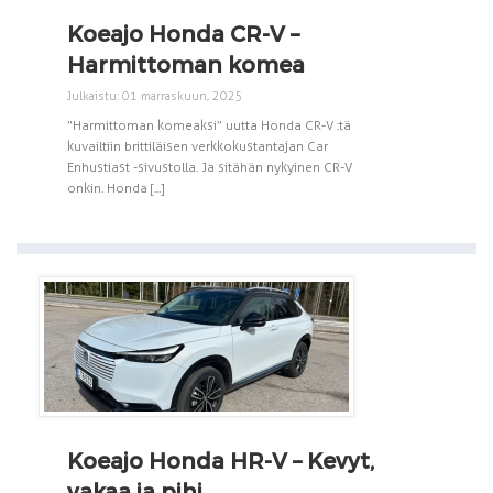
Koeajo Honda CR-V –
Harmittoman komea
Julkaistu: 01 marraskuun, 2025
”Harmittoman komeaksi” uutta Honda CR-V :tä
kuvailtiin brittiläisen verkkokustantajan Car
Enhustiast -sivustolla. Ja sitähän nykyinen CR-V
onkin. Honda [...]
Koeajo Honda HR-V – Kevyt,
vakaa ja pihi