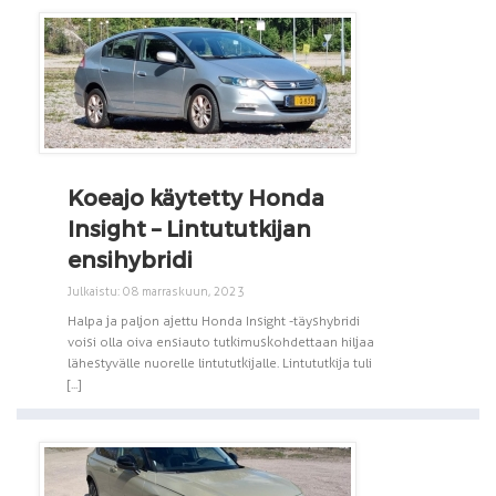
Koeajo käytetty Honda
Insight – Lintututkijan
ensihybridi
Julkaistu: 08 marraskuun, 2023
Halpa ja paljon ajettu Honda Insight -täyshybridi
voisi olla oiva ensiauto tutkimuskohdettaan hiljaa
lähestyvälle nuorelle lintututkijalle. Lintututkija tuli
[...]