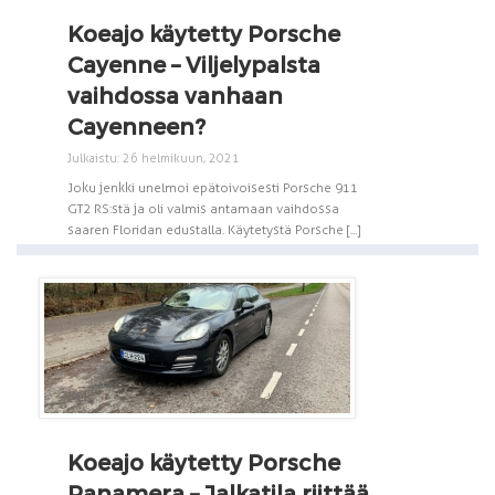
Koeajo käytetty Porsche
Cayenne – Viljelypalsta
vaihdossa vanhaan
Cayenneen?
Julkaistu: 26 helmikuun, 2021
Joku jenkki unelmoi epätoivoisesti Porsche 911
GT2 RS:stä ja oli valmis antamaan vaihdossa
saaren Floridan edustalla. Käytetystä Porsche [...]
Koeajo käytetty Porsche
Panamera – Jalkatila riittää