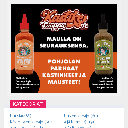
KATEGORIAT
Uutisia (488)
Uusien koeajot (601)
Käytettyjen koeajot (303)
Äijä Kurmee (119)
Ajankohtaista (128)
Alfa Romeo (10)