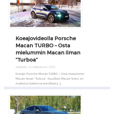
Koeajovideolla Porsche
Macan TURBO – Osta
mielummin Macan ilman
”Turboa”
Julkaistu: 11 maaliskuun, 2025
Koeajo Porsche Macan TURBO – Osta mielummin
Macan ilman ”Turboa”. Ruudikas Macan Turbo on
malliston kallein ja tehokkain [...]