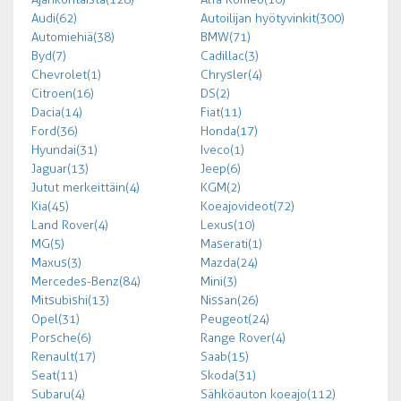
Audi (62)
Autoilijan hyötyvinkit (300)
Automiehiä (38)
BMW (71)
Byd (7)
Cadillac (3)
Chevrolet (1)
Chrysler (4)
Citroen (16)
DS (2)
Dacia (14)
Fiat (11)
Ford (36)
Honda (17)
Hyundai (31)
Iveco (1)
Jaguar (13)
Jeep (6)
Jutut merkeittäin (4)
KGM (2)
Kia (45)
Koeajovideot (72)
Land Rover (4)
Lexus (10)
MG (5)
Maserati (1)
Maxus (3)
Mazda (24)
Mercedes-Benz (84)
Mini (3)
Mitsubishi (13)
Nissan (26)
Opel (31)
Peugeot (24)
Porsche (6)
Range Rover (4)
Renault (17)
Saab (15)
Seat (11)
Skoda (31)
Subaru (4)
Sähköauton koeajo (112)