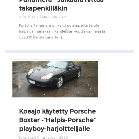
takapenkilläkin
Julkaistu: 02 helmikuun, 2021
Porsche Panamera on kallis uutena, eikä se ole
halpa vanhanakaan. Kahdeksan vuotta vanhana ja
159 000 km ajettuna sen [...]
Koeajo käytetty Porsche
Boxter -”Halpis-Porsche”
playboy-harjoittelijalle
Julkaistu: 03 maaliskuun, 2020