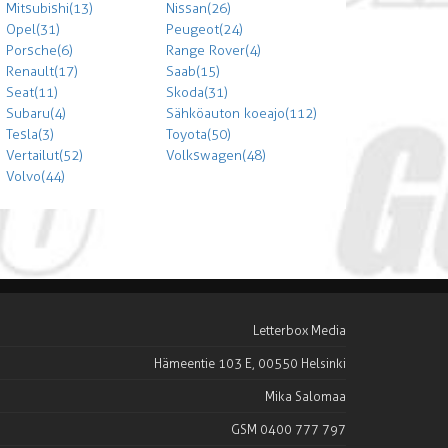
Mitsubishi (13)
Nissan (26)
Opel (31)
Peugeot (24)
Porsche (6)
Range Rover (4)
Renault (17)
Saab (15)
Seat (11)
Skoda (31)
Subaru (4)
Sähköauton koeajo (112)
Tesla (3)
Toyota (50)
Vertailut (52)
Volkswagen (48)
Volvo (44)
Letterbox Media
Hämeentie 103 E, 00550 Helsinki
Mika Salomaa
GSM 0400 777 797