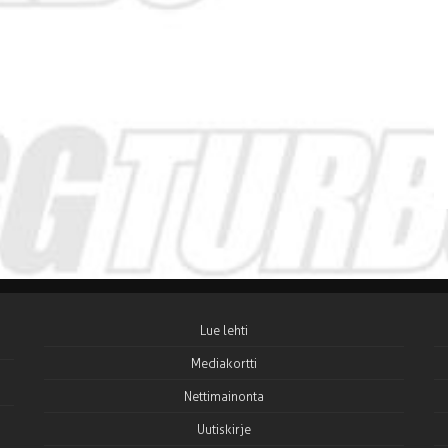
Lue lehti
Mediakortti
Nettimainonta
Uutiskirje