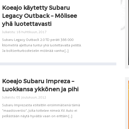
Koeajo käytetty Subaru
Legacy Outback – Mölisee
yhä luotettavasti
Julkaistu: 18 huhtikuun, 2017
Subaru Legacy Outback 2.0 TD peräti 366 000
kilometriä ajettuna tuntui yhä luotettavalta peliltä.
Ja bokseriturbodieselin mölinää vanha [...]
Koeajo Subaru Impreza –
Luokkansa ykkönen ja pihi
Julkaistu: 05 joulukuun, 2012
Subaru Imprezasta esiteltiin ensimmäisenä tämä
”maastoversio”, joka tottelee nimeä XV. Auto ei
pelkästään näytä hyvältä vaan on erittäin [...]