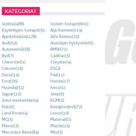
KATEGORIAT
Uutisia (488)
Uusien koeajot (601)
Käytettyjen koeajot (303)
Äijä Kurmee (119)
Ajankohtaista (128)
Alfa Romeo (10)
Audi (62)
Autoilijan hyötyvinkit (300)
Automiehiä (38)
BMW (71)
Byd (7)
Cadillac (3)
Chevrolet (1)
Chrysler (4)
Citroen (16)
DS (2)
Dacia (14)
Fiat (11)
Ford (36)
Honda (17)
Hyundai (31)
Iveco (1)
Jaguar (13)
Jeep (6)
Jutut merkeittäin (4)
KGM (2)
Kia (45)
Koeajovideot (72)
Land Rover (4)
Lexus (10)
MG (5)
Maserati (1)
Maxus (3)
Mazda (24)
Mercedes-Benz (84)
Mini (3)