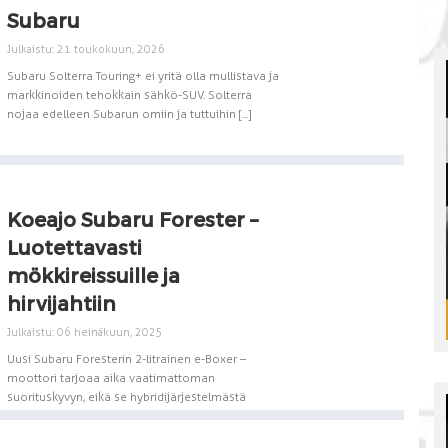
Subaru
Julkaistu: 21 toukokuun, 2026
Subaru Solterra Touring+ ei yritä olla mullistava ja
markkinoiden tehokkain sähkö-SUV. Solterra
nojaa edelleen Subarun omiin ja tuttuihin [...]
Koeajo Subaru Forester –
Luotettavasti
mökkireissuille ja
hirvijahtiin
Julkaistu: 06 heinäkuun, 2025
Uusi Subaru Foresterin 2-litrainen e-Boxer –
moottori tarjoaa aika vaatimattoman
suorituskyvyn, eikä se hybridijärjestelmästä
huolimatta ole talousihmekään. Maasto-
ominaisuuksiensa ja [...]