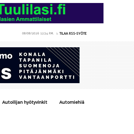
TILAA RSS-SYÖTE
08/08/2026
12:34 P.M.
Autoilijan hyötyvinkit
Automiehiä