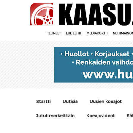
TELINEET
LUE LEHTI
MEDIAKORTTI
NETTIMAINO
Startti
Uutisia
Uusien koeajot
Jutut merkeittäin
Koeajovideot
Sä