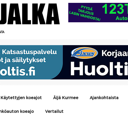
NTA
Käytettyjen koeajot
Äijä Kurmee
Ajankohtaista
hköauton koeajo
Vertailut