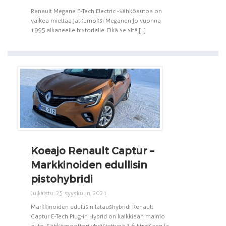
Renault Megane E-Tech Electric -sähköautoa on
vaikea mieltää jatkumoksi Meganen jo vuonna
1995 alkaneelle historialle. Eikä se sitä [...]
Koeajo Renault Captur –
Markkinoiden edullisin
pistohybridi
Julkaistu: 25 syyskuun, 2021
Markkinoiden edullisin lataushybridi Renault
Captur E-Tech Plug-in Hybrid on kaikkiaan mainio
auto. Sähkömoottori yhdistettynä 1.6-litraiseen ja