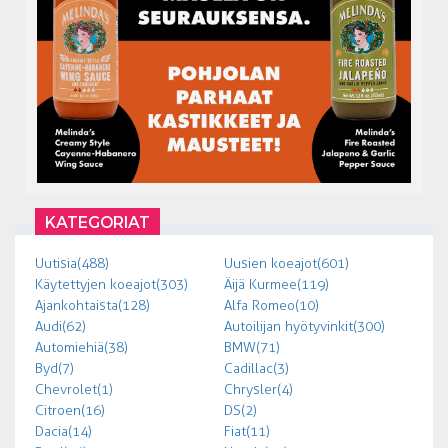
KATEGORIAT
Uutisia (488)
Uusien koeajot (601)
Käytettyjen koeajot (303)
Äijä Kurmee (119)
Ajankohtaista (128)
Alfa Romeo (10)
Audi (62)
Autoilijan hyötyvinkit (300)
Automiehiä (38)
BMW (71)
Byd (7)
Cadillac (3)
Chevrolet (1)
Chrysler (4)
Citroen (16)
DS (2)
Dacia (14)
Fiat (11)