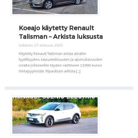
Koeajo käytetty Renault
Talisman – Arkista luksusta
Julkaistu: 27 elokuun, 2025
Käytetty Renault Talisman antaa ainakin
tyylikkyyden, taloudellisuuden ja ajomukavuuden
osalta jokseenkin täyden vastineen 13 990 euron
hintapyynnölle. Ripauksen arkista [...]