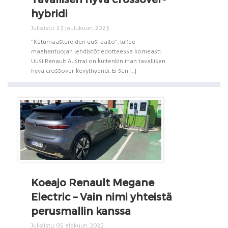
hybridi
Julkaistu: 23 joulukuun, 2023
”Katumaastureiden uusi aalto”, lukee
maahantuojan lehdistötiedotteessa komeasti.
Uusi Renault Austral on kuitenkin ihan tavallisen
hyvä crossover-kevythybridi. Ei sen [...]
Koeajo Renault Megane
Electric – Vain nimi yhteistä
perusmallin kanssa
Julkaistu: 05 elokuun, 2022