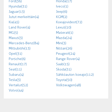
Ford (36)
Honda (17)
Hyundai (31)
Iveco (1)
Jaguar (13)
Jeep (6)
Jutut merkeittäin (4)
KGM (2)
Kia (45)
Koeajovideot (72)
Land Rover (4)
Lexus (10)
MG (5)
Maserati (1)
Maxus (3)
Mazda (24)
Mercedes-Benz (84)
Mini (3)
Mitsubishi (13)
Nissan (26)
Opel (31)
Peugeot (24)
Porsche (6)
Range Rover (4)
Renault (17)
Saab (15)
Seat (11)
Skoda (31)
Subaru (4)
Sähköauton koeajo (112)
Tesla (3)
Toyota (50)
Vertailut (52)
Volkswagen (48)
Volvo (44)