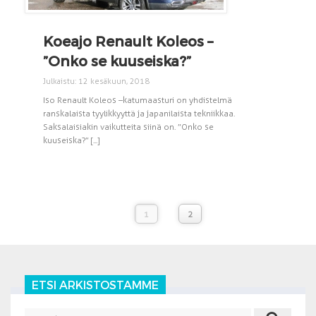
Koeajo Renault Koleos –
”Onko se kuuseiska?”
Julkaistu: 12 kesäkuun, 2018
Iso Renault Koleos –katumaasturi on yhdistelmä
ranskalaista tyylikkyyttä ja japanilaista tekniikkaa.
Saksalaisiakin vaikutteita siinä on. ”Onko se
kuuseiska?” [...]
1
2
ETSI ARKISTOSTAMME