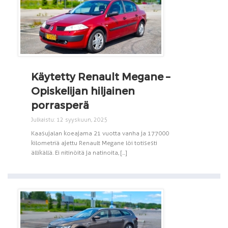
Käytetty Renault Megane –
Opiskelijan hiljainen
porrasperä
Julkaistu: 12 syyskuun, 2025
Kaasujalan koeajama 21 vuotta vanha ja 177 000
kilometriä ajettu Renault Megane löi totisesti
ällikällä. Ei nitinöitä ja natinoita, [...]