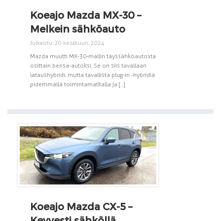
Koeajo Mazda MX-30 –
Melkein sähköauto
Julkaistu: 20 kesäkuun, 2024
Mazda muutti MX-30-mallin täyssähköautosta
osittain bensa-autoksi. Se on siis tavallaan
lataushybridi, mutta tavallista plug-in -hybridiä
pidemmällä toimintamatkalla ja [...]
Koeajo Mazda CX-5 –
Kevyesti sähköllä