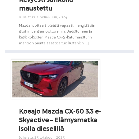
maustettu
Julkaistu: 01 helmikuun, 2024
Mazda luottaa sitkeästi vapaasti hengittäviin
isoihin bensamoottoreihin. Uudistuneen ja
keskikokoisen Mazda CX-5 -katumaasturin
menoon pientä säästöä tuo kuitenkin [...]
Koeajo Mazda CX-60 3.3 e-
Skyactive – Elämysmatka
isolla dieselillä
Julkaistu: 23 lokakuun, 2023