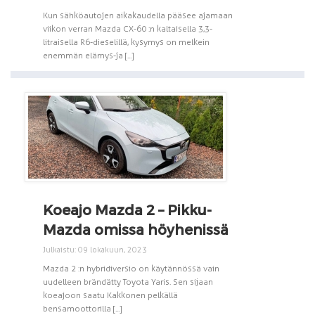
Kun sähköautojen aikakaudella pääsee ajamaan
viikon verran Mazda CX-60 :n kaltaisella 3,3-
litraisella R6-dieselillä, kysymys on melkein
enemmän elämys-ja [...]
Koeajo Mazda 2 – Pikku-
Mazda omissa höyhenissä
Julkaistu: 09 lokakuun, 2023
Mazda 2 :n hybridiversio on käytännössä vain
uudelleen brändätty Toyota Yaris. Sen sijaan
koeajoon saatu Kakkonen pelkällä
bensamoottorilla [...]