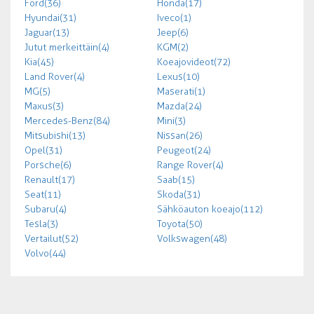
Ford (36)
Honda (17)
Hyundai (31)
Iveco (1)
Jaguar (13)
Jeep (6)
Jutut merkeittäin (4)
KGM (2)
Kia (45)
Koeajovideot (72)
Land Rover (4)
Lexus (10)
MG (5)
Maserati (1)
Maxus (3)
Mazda (24)
Mercedes-Benz (84)
Mini (3)
Mitsubishi (13)
Nissan (26)
Opel (31)
Peugeot (24)
Porsche (6)
Range Rover (4)
Renault (17)
Saab (15)
Seat (11)
Skoda (31)
Subaru (4)
Sähköauton koeajo (112)
Tesla (3)
Toyota (50)
Vertailut (52)
Volkswagen (48)
Volvo (44)