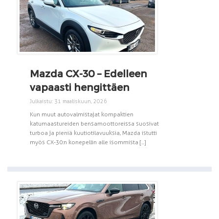
Mazda CX-30 – Edelleen
vapaasti hengittäen
Julkaistu: 31 maaliskuun, 2026
Kun muut autovalmistajat kompaktien
katumaastureiden bensamoottoreissa suosivat
turboa ja pieniä kuutiotilavuuksia, Mazda istutti
myös CX-30:n konepellin alle isommista [...]