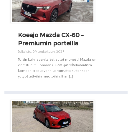
Koeajo Mazda CX-60 –
Premiumin porteilla
Julkaistu: 09 toukokuun, 2023
Toisin kuin japanilaiset autot monesti, Mazda on
onnistunut luomaan CX-60 -pistokehybridistä
komean crossoverin sortumatta kuitenkaan
ylityöstettyihin muotoihin. Ihan [...]