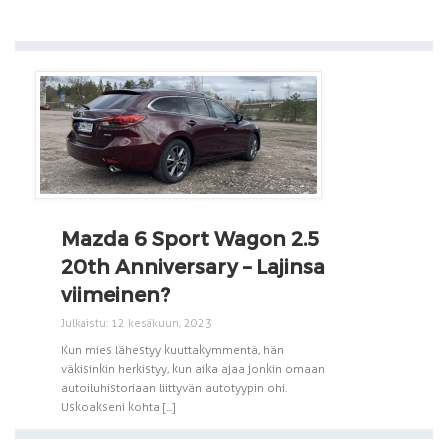
Mazda 6 Sport Wagon 2.5
20th Anniversary – Lajinsa
viimeinen?
Julkaistu: 12 kesäkuun, 2023
Kun mies lähestyy kuuttakymmentä, hän
väkisinkin herkistyy, kun aika ajaa jonkin omaan
autoiluhistoriaan liittyvän autotyypin ohi.
Uskoakseni kohta [...]