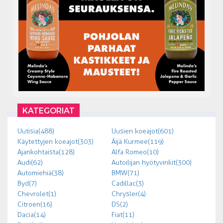
KATEGORIAT
Uutisia (488)
Uusien koeajot (601)
Käytettyjen koeajot (303)
Äijä Kurmee (119)
Ajankohtaista (128)
Alfa Romeo (10)
Audi (62)
Autoilijan hyötyvinkit (300)
Automiehiä (38)
BMW (71)
Byd (7)
Cadillac (3)
Chevrolet (1)
Chrysler (4)
Citroen (16)
DS (2)
Dacia (14)
Fiat (11)