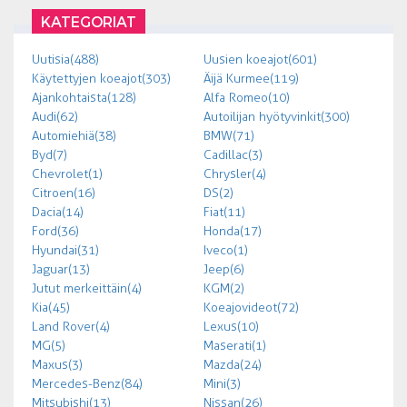
KATEGORIAT
Uutisia (488)
Uusien koeajot (601)
Käytettyjen koeajot (303)
Äijä Kurmee (119)
Ajankohtaista (128)
Alfa Romeo (10)
Audi (62)
Autoilijan hyötyvinkit (300)
Automiehiä (38)
BMW (71)
Byd (7)
Cadillac (3)
Chevrolet (1)
Chrysler (4)
Citroen (16)
DS (2)
Dacia (14)
Fiat (11)
Ford (36)
Honda (17)
Hyundai (31)
Iveco (1)
Jaguar (13)
Jeep (6)
Jutut merkeittäin (4)
KGM (2)
Kia (45)
Koeajovideot (72)
Land Rover (4)
Lexus (10)
MG (5)
Maserati (1)
Maxus (3)
Mazda (24)
Mercedes-Benz (84)
Mini (3)
Mitsubishi (13)
Nissan (26)