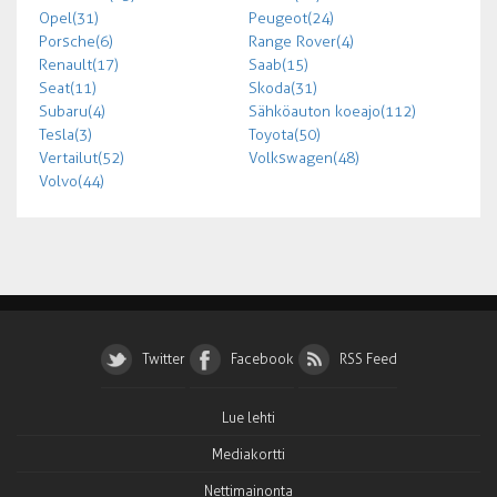
Opel (31)
Peugeot (24)
Porsche (6)
Range Rover (4)
Renault (17)
Saab (15)
Seat (11)
Skoda (31)
Subaru (4)
Sähköauton koeajo (112)
Tesla (3)
Toyota (50)
Vertailut (52)
Volkswagen (48)
Volvo (44)
Twitter
Facebook
RSS Feed
Lue lehti
Mediakortti
Nettimainonta