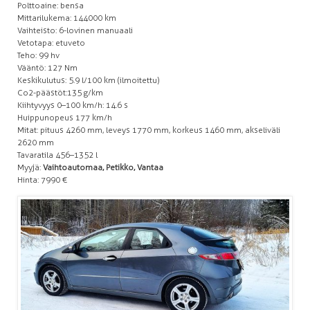
Polttoaine: bensa
Mittarilukema: 144000 km
Vaihteisto: 6-lovinen manuaali
Vetotapa: etuveto
Teho: 99 hv
Vääntö: 127 Nm
Keskikulutus: 5.9 l/100 km (ilmoitettu)
Co2-päästöt:135 g/km
Kiihtyvyys 0–100 km/h: 14.6 s
Huippunopeus 177 km/h
Mitat: pituus 4260 mm, leveys 1770 mm, korkeus 1460 mm, akseliväli
2620 mm
Tavaratila 456–1352 l
Myyjä:
Vaihtoautomaa, Petikko, Vantaa
Hinta: 7990 €