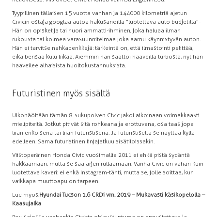
Tyypillinen tällaisen 15 vuotta vanhan ja 144 000 kilometriä ajetun
Civicin ostaja googlaa autoa hakusanoilla ”luotettava auto budjetilla”-
Hän on opiskelija tai nuori ammatti-ihminen, joka haluaa ilman
rukousta tai kolmea varasuunnitelmaa joka aamu käynnistyvän auton.
Hän ei tarvitse nahkapenkkejä: tärkeintä on, että ilmastointi pelittää,
eikä bensaa kulu liikaa. Aiemmin hän saattoi haaveilla turbosta, nyt hän
haaveilee alhaisista huoltokustannuksista.
Futuristinen myös sisältä
Ulkonäöltään tämän 8. sukupolven Civic jakoi aikoinaan voimakkaasti
mielipiteitä. Jotkut pitivät sitä rohkeana ja erottuvana, osa taas jopa
liian erikoisena tai liian futuristisena. Ja futuristiselta se näyttää kyllä
edelleen. Sama futuristinen linja jatkuu sisätiloissakin.
Viistoperäinen Honda Civic vuosimallia 2011 ei ehkä pistä sydäntä
hakkaamaan, mutta se saa arjen rullaamaan. Vanha Civic on vähän kuin
luotettava kaveri: ei ehkä Instagram-tähti, mutta se, jolle soittaa, kun
vaikkapa muuttoapu on tarpeen.
Lue myös:
Hyundai Tucson 1.6 CRDi vm. 2019 – Mukavasti käsikopelolla –
Kaasujalka
Perusajossa vanhankin Civicin ohjaustuntuma on ennustettava ja