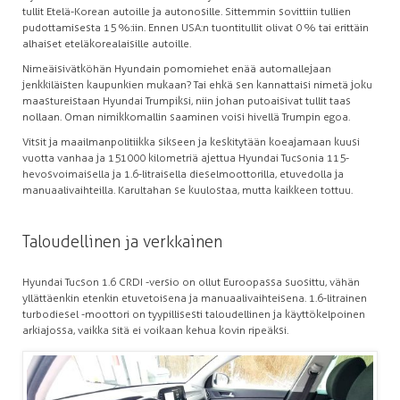
tullit Etelä-Korean autoille ja autonosille. Sittemmin sovittiin tullien
pudottamisesta 15 %:iin. Ennen USA:n tuontitullit olivat 0 % tai erittäin
alhaiset eteläkorealaisille autoille.
Nimeäisivätköhän Hyundain pomomiehet enää automallejaan
jenkkiläisten kaupunkien mukaan? Tai ehkä sen kannattaisi nimetä joku
maastureistaan Hyundai Trumpiksi, niin johan putoaisivat tullit taas
nollaan. Oman nimikkomallin saaminen voisi hivellä Trumpin egoa.
Vitsit ja maailmanpolitiikka sikseen ja keskitytään koeajamaan kuusi
vuotta vanhaa ja 151 000 kilometriä ajettua Hyundai Tucsonia 115-
hevosvoimaisella ja 1.6-litraisella dieselmoottorilla, etuvedolla ja
manuaalivaihteilla. Karultahan se kuulostaa, mutta kaikkeen tottuu.
Taloudellinen ja verkkainen
Hyundai Tucson 1.6 CRDI -versio on ollut Euroopassa suosittu, vähän
yllättäenkin etenkin etuvetoisena ja manuaalivaihteisena. 1.6-litrainen
turbodiesel -moottori on tyypillisesti taloudellinen ja käyttökelpoinen
arkiajossa, vaikka sitä ei voikaan kehua kovin ripeäksi.