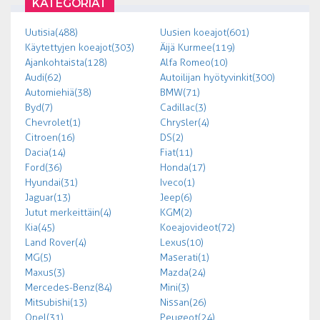
KATEGORIAT
Uutisia (488)
Uusien koeajot (601)
Käytettyjen koeajot (303)
Äijä Kurmee (119)
Ajankohtaista (128)
Alfa Romeo (10)
Audi (62)
Autoilijan hyötyvinkit (300)
Automiehiä (38)
BMW (71)
Byd (7)
Cadillac (3)
Chevrolet (1)
Chrysler (4)
Citroen (16)
DS (2)
Dacia (14)
Fiat (11)
Ford (36)
Honda (17)
Hyundai (31)
Iveco (1)
Jaguar (13)
Jeep (6)
Jutut merkeittäin (4)
KGM (2)
Kia (45)
Koeajovideot (72)
Land Rover (4)
Lexus (10)
MG (5)
Maserati (1)
Maxus (3)
Mazda (24)
Mercedes-Benz (84)
Mini (3)
Mitsubishi (13)
Nissan (26)
Opel (31)
Peugeot (24)