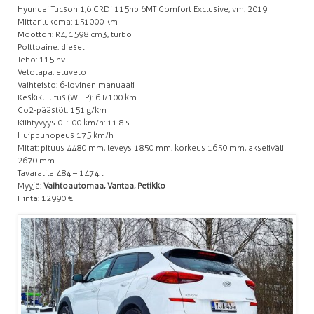
Hyundai Tucson 1,6 CRDi 115hp 6MT Comfort Exclusive, vm. 2019
Mittarilukema: 151 000 km
Moottori: R4, 1598 cm3, turbo
Polttoaine: diesel
Teho: 115 hv
Vetotapa: etuveto
Vaihteisto: 6-lovinen manuaali
Keskikulutus (WLTP): 6 l/100 km
Co2-päästöt: 151 g/km
Kiihtyvyys 0–100 km/h: 11.8 s
Huippunopeus 175 km/h
Mitat: pituus 4480 mm, leveys 1850 mm, korkeus 1650 mm, akseliväli
2670 mm
Tavaratila 484 – 1474 l
Myyjä:
Vaihtoautomaa, Vantaa, Petikko
Hinta: 12 990 €