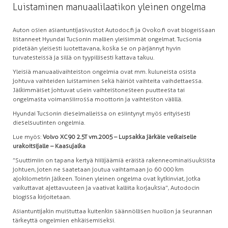
Luistaminen manuaalilaatikon yleinen ongelma
Auton osien asiantuntijasivustot Autodoc.fi ja Ovoko.fi ovat blogeissaan
listanneet Hyundai Tucsonin mallien yleisimmät ongelmat. Tucsonia
pidetään yleisesti luotettavana, koska se on pärjännyt hyvin
turvatesteissä ja sillä on tyypillisesti kattava takuu.
Yleisiä manuaalivaihteiston ongelmia ovat mm. kuluneista osista
johtuva vaihteiden luistaminen sekä häiriöt vaihteita vaihdettaessa.
Jälkimmäiset johtuvat usein vaihteistonesteen puutteesta tai
ongelmasta voimansiirrossa moottorin ja vaihteiston välillä.
Hyundai Tucsonin dieselmalleissa on esiintynyt myös erityisesti
dieselsuutinten ongelmia.
Lue myös:
Volvo XC90 2.5T vm.2005 – Lupsakka järkäle velkaiselle
urakoitsijalle – Kaasujalka
”Suuttimiin on tapana kertyä hiilijäämiä eräistä rakenneominaisuuksista
johtuen, joten ne saatetaan joutua vaihtamaan jo 60 000 km
ajokilometrin jälkeen. Toinen yleinen ongelma ovat kytkinviat, jotka
vaikuttavat ajettavuuteen ja vaativat kalliita korjauksia”, Autodocin
blogissa kirjoitetaan.
Asiantuntijakin muistuttaa kuitenkin säännöllisen huollon ja seurannan
tärkeyttä ongelmien ehkäisemiseksi.