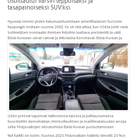
osoittautui varsin leppoisaksi ja
tasapainoiseksi SUV:ksi.
Hyundai nimesi yhden katumaastureistaan amerikkalaisen Tucsonin
kaupungin mukaan vuonna 2003. Se oli sitä aikaa, kun USA:ta johti vielä
suhteellisen normaalin ihmisen kirjoihin luettava presidentti ja välit
Etelä-Koreaan olivat vahvat ja liittolaisia korostavat. Etelä-Korean
ja
USA:n pressat tapasivat Valkoisessa talossa ja julkilausumassa
korostettiin demokratian, ihmisoikeuksien ja markkinatalouden arvoja
sekä Yhdysvaltojen sitoutumista Etelä-Korean puolustamiseen.
Nyt kaikki on toisin. Vuonna 2025 Yhdysvaltain hallinto ilmoitti 25 %:n