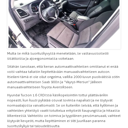
Mutta se mikä suorituskyvyssä menetetään, se vastavuosoisesti
sisätiloissa ja ajoergonomiassa voitetaan.
Sitähän sanotaan, että kerran automaattivaihteisen omistanut ei enää
voisi vaihtaa takaisin kepitettävään manuaalivaihteiseen autoon.
Itselleni tämä ei ole ollut ongelma, vaikka 2000-luvun puolivälissä ostin
automaattivaihteisen Saab 900:n ja ”Väyrys-Mersun” jälkeen
manuaalivaihteiseen Toyota Avensikseen.
Hyundai Tucson 1.6 CRDI:ssä käsikopelointiin tottui yllättävänkin
nopeasti, kun kuusi pykälää osuvat loviinsa napakasi ja ne löytyvät
normaaliajossa vaivattomasti. Se on kuitenkin selvää, että kytkimen ja
vaihteiden yhteistyö vaatii totuttelua erityisesti kaupungissa ja hitaassa
liikenteessä. Vaihteisto on toimiva ja tyypillinen perusmanuaali, vaihteet
löytyvät kevyesti, mutta kepittäminen ei silti juurikaan paranna
suorituskykyä tai taloudellisuutta.