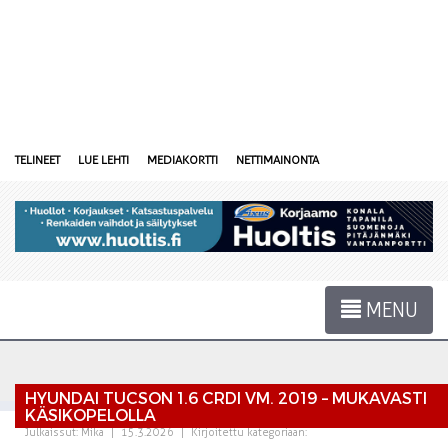
TELINEET
LUE LEHTI
MEDIAKORTTI
NETTIMAINONTA
MENU
HYUNDAI TUCSON 1.6 CRDI VM. 2019 – MUKAVASTI
KÄSIKOPELOLLA
Julkaissut:
Mika
|
15.3.2026
|
Kirjoitettu kategoriaan: