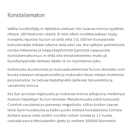
Konstailematon
Vaikka suorituskyky ei räjähtävä olekaan, niin sulavaa menoa ryydittää
riittävä, 280 Newtonin vääntö. Ei siitä oikein moitittavaakaan löydy.
Koeajettu Hyundai Tucson oli siisti, eikä 151 000 km korealaiselle
turbodieselille mikään lukema vielä edes ole. Itse tykkäsin perinteisistä
isoista mittareista ja helppokäyttöisistä fyysisistä nappuloista.
Konstailemattomuus ei ehkä iske trendisettereihin, mutta yli
kuusikymppiselle Vantaan äijälle se on myönteinen juttu.
Kokemusta etuvetoisella ja manuaalivaihteisella Tucson-dieselillä voisi
kuvata edelleen tasapainoiseksi ja mukavaksi ilman mitään moitteista
perusasioista. Se tarjoaa käytettynäkin järkevää, taloudellista ja
vaivatonta menoa.
Itse kun arvostan hiljaisuutta ja mukavaa menoa arkiajossa, melkeinpä
ihastuin käytettyyn Tucson-dieseliin. Meluttomuutta edisti tuntuvasti
Comfort-varustetason pienempi rengaskoko. Uskon jonkun saavan
tästä hyvin huolletusta ja kaikin puolin siististä korealaisesta SUV:ista
itselleni autoa vielä useiksi vuosiksi: onhan omalla jo 17 vuotta
vanhalla bensa-Mersullanikin ajettu jo melkein 300 000 kilometriä.