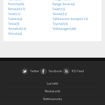
Porsche (6)
Range Rover (4)
Renault (17)
Saab (15)
Seat (11)
Skoda (31)
Subaru (4)
Sähköauton koeajo (112)
Tesla (3)
Toyota (50)
Vertailut (52)
Volkswagen (48)
Volvo (44)
Twitter
Facebook
RSS Feed
Lue lehti
Mediakortti
Nettimainonta