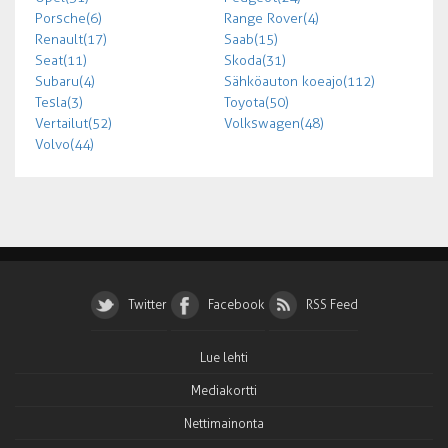
Porsche (6)
Range Rover (4)
Renault (17)
Saab (15)
Seat (11)
Skoda (31)
Subaru (4)
Sähköauton koeajo (112)
Tesla (3)
Toyota (50)
Vertailut (52)
Volkswagen (48)
Volvo (44)
Twitter
Facebook
RSS Feed
Lue lehti
Mediakortti
Nettimainonta