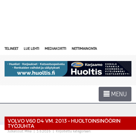
TELINEET
LUE LEHTI
MEDIAKORTTI
NETTIMAINONTA
MENU
VOLVO V60 D4 VM. 2013 – HUOLTOINSINÖÖRIN
TYÖJUHTA
Julkaissut:
Mika
|
5.6.2026
|
Kirjoitettu kategoriaan: