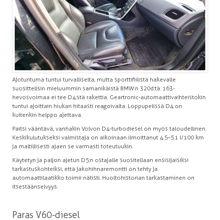
Ajotuntuma tuntui turvalliselta, mutta sporttifiilistä hakevalle
suosittelisin mieluummin samanikäistä BMW:n 320d:tä. 163-
hevosvoimaa ei tee D4:stä rakettia. Geartronic-automaattivaihteistokin
tuntui ajoittain hiukan hitaasti reagoivalta. Loppupelissä D4 on
kuitenkin helppo ajettava.
Paitsi vääntävä, vanhakin Volvon D4-turbodiesel on myös taloudellinen.
Keskikulutukseksi valmistaja on aikoinaan ilmoittanut 4.5–5.1 l/100 km
ja maltillisesti ajaen se varmasti toteutuukin.
Käytetyn ja paljon ajetun D5:n ostajalle suositellaan ensisijaisiksi
tarkastuskohteiksi, että jakohihnaremontti on tehty ja
automaattilaatikko toimii nätisti. Huoltohistorian tarkastaminen on
itsestäänselvyys.
Paras V60-diesel