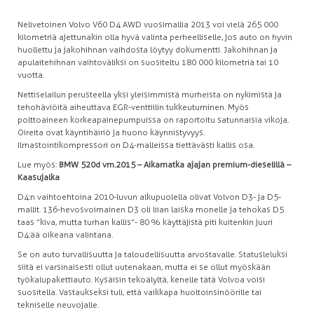
Nelivetoinen Volvo V60 D4 AWD vuosimallia 2013 voi vielä 265 000
kilometriä ajettunakin olla hyvä valinta perheelliselle, jos auto on hyvin
huollettu ja jakohihnan vaihdosta löytyy dokumentti. Jakohihnan ja
apulaitehihnan vaihtoväliksi on suositeltu 180 000 kilometriä tai 10
vuotta.
Nettiselailun perusteella yksi yleisimmistä murheista on nykimistä ja
tehohäviöitä aiheuttava EGR-venttiilin tukkeutuminen. Myös
polttoaineen korkeapainepumpuissa on raportoitu satunnaisia vikoja.
Oireita ovat käyntihäiriö ja huono käynnistyvyys.
Ilmastointikompressori on D4-malleissa tiettävästi kallis osa.
Lue myös:
BMW 520d vm.2015 – Aikamatka ajajan premium-dieselillä –
Kaasujalka
D4:n vaihtoehtoina 2010-luvun alkupuolella olivat Volvon D3- ja D5-
mallit. 136-hevosvoimainen D3 oli liian laiska monelle ja tehokas D5
taas ”kiva, mutta turhan kallis”- 80 % käyttäjistä piti kuitenkin juuri
D4:ää oikeana valintana.
Se on auto turvallisuutta ja taloudellisuutta arvostavalle. Statusleluksi
siitä ei varsinaisesti ollut uutenakaan, mutta ei se ollut myöskään
työkalupakettiauto. Kysäisin tekoälyltä, kenelle tätä Volvoa voisi
suositella. Vastaukseksi tuli, että vaikkapa huoltoinsinöörille tai
tekniselle neuvojalle.