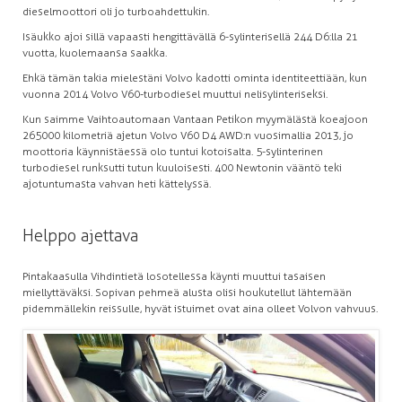
dieselmoottori oli jo turboahdettukin.
Isäukko ajoi sillä vapaasti hengittävällä 6-sylinterisellä 244 D6:lla 21
vuotta, kuolemaansa saakka.
Ehkä tämän takia mielestäni Volvo kadotti ominta identiteettiään, kun
vuonna 2014 Volvo V60-turbodiesel muuttui nelisylinteriseksi.
Kun saimme Vaihtoautomaan Vantaan Petikon myymälästä koeajoon
265 000 kilometriä ajetun Volvo V60 D4 AWD:n vuosimallia 2013, jo
moottoria käynnistäessä olo tuntui kotoisalta. 5-sylinterinen
turbodiesel runksutti tutun kuuloisesti. 400 Newtonin vääntö teki
ajotuntumasta vahvan heti kättelyssä.
Helppo ajettava
Pintakaasulla Vihdintietä losotellessa käynti muuttui tasaisen
miellyttäväksi. Sopivan pehmeä alusta olisi houkutellut lähtemään
pidemmällekin reissulle, hyvät istuimet ovat aina olleet Volvon vahvuus.