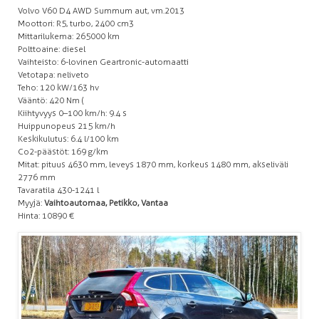
Volvo V60 D4 AWD Summum aut, vm.2013
Moottori: R5, turbo, 2400 cm3
Mittarilukema: 265 000 km
Polttoaine: diesel
Vaihteisto: 6-lovinen Geartronic-automaatti
Vetotapa: neliveto
Teho: 120 kW/163 hv
Vääntö: 420 Nm (
Kiihtyvyys 0–100 km/h: 9.4 s
Huippunopeus 215 km/h
Keskikulutus: 6.4 l/100 km
Co2-päästöt: 169 g/km
Mitat: pituus 4630 mm, leveys 1870 mm, korkeus 1480 mm, akseliväli
2776 mm
Tavaratila 430-1241 l
Myyjä:
Vaihtoautomaa, Petikko, Vantaa
Hinta: 10890 €