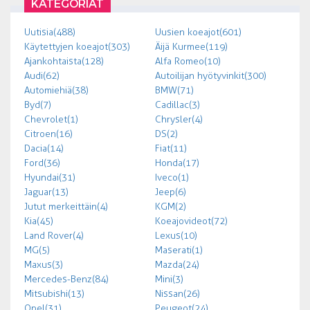
KATEGORIAT
Uutisia (488)
Uusien koeajot (601)
Käytettyjen koeajot (303)
Äijä Kurmee (119)
Ajankohtaista (128)
Alfa Romeo (10)
Audi (62)
Autoilijan hyötyvinkit (300)
Automiehiä (38)
BMW (71)
Byd (7)
Cadillac (3)
Chevrolet (1)
Chrysler (4)
Citroen (16)
DS (2)
Dacia (14)
Fiat (11)
Ford (36)
Honda (17)
Hyundai (31)
Iveco (1)
Jaguar (13)
Jeep (6)
Jutut merkeittäin (4)
KGM (2)
Kia (45)
Koeajovideot (72)
Land Rover (4)
Lexus (10)
MG (5)
Maserati (1)
Maxus (3)
Mazda (24)
Mercedes-Benz (84)
Mini (3)
Mitsubishi (13)
Nissan (26)
Opel (31)
Peugeot (24)