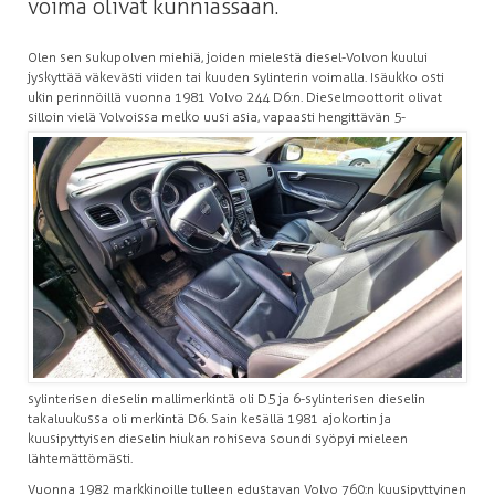
voima olivat kunniassaan.
Olen sen sukupolven miehiä, joiden mielestä diesel-Volvon kuului
jyskyttää väkevästi viiden tai kuuden sylinterin voimalla. Isäukko osti
ukin perinnöillä vuonna 1981 Volvo 244 D6:n. Dieselmoottorit olivat
silloin vielä Volvoissa melko uusi asia, vapaasti hengittävän 5-
sylinterisen dieselin mallimerkintä oli D5 ja 6-sylinterisen dieselin
takaluukussa oli merkintä D6. Sain kesällä 1981 ajokortin ja
kuusipyttyisen dieselin hiukan rohiseva soundi syöpyi mieleen
lähtemättömästi.
Vuonna 1982 markkinoille tulleen edustavan Volvo 760:n kuusipyttyinen