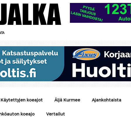
NTA
Käytettyjen koeajot
Äijä Kurmee
Ajankohtaista
hköauton koeajo
Vertailut