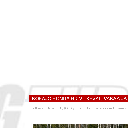
KOEAJO HONDA HR-V – KEVYT, VAKAA JA 
Julkaissut:
Mika
|
19.9.2025
|
Kirjoitettu kategoriaan:
Uusien ko