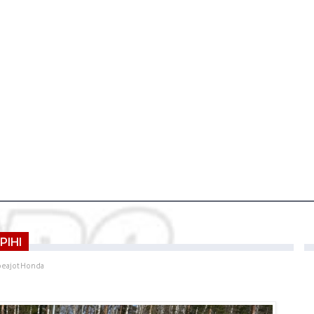
PIHI
eajot
Honda