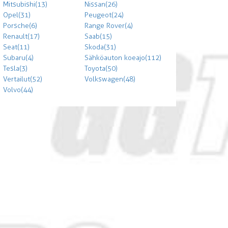
Mitsubishi (13)
Nissan (26)
Opel (31)
Peugeot (24)
Porsche (6)
Range Rover (4)
Renault (17)
Saab (15)
Seat (11)
Skoda (31)
Subaru (4)
Sähköauton koeajo (112)
Tesla (3)
Toyota (50)
Vertailut (52)
Volkswagen (48)
Volvo (44)