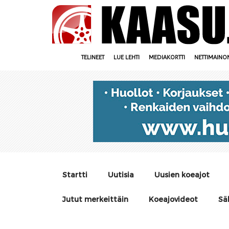
TELINEET
LUE LEHTI
MEDIAKORTTI
NETTIMAINO
Startti
Uutisia
Uusien koeajot
Jutut merkeittäin
Koeajovideot
Sä