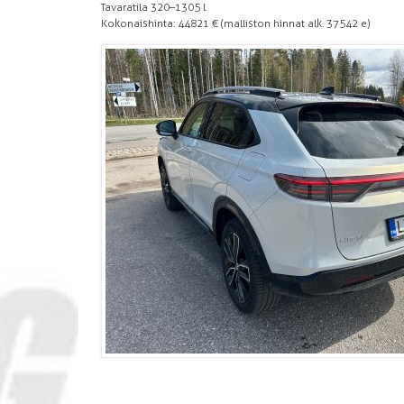
Tavaratila 320–1305 l
Kokonaishinta: 44 821 € (malliston hinnat alk. 37 542 e)