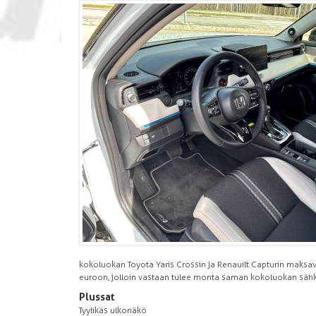
kokoluokan Toyota Yaris Crossin ja Renauilt Capturin maks
euroon, jolloin vastaan tulee monta saman kokoluokan säh
Plussat
Tyylikäs ulkonäkö