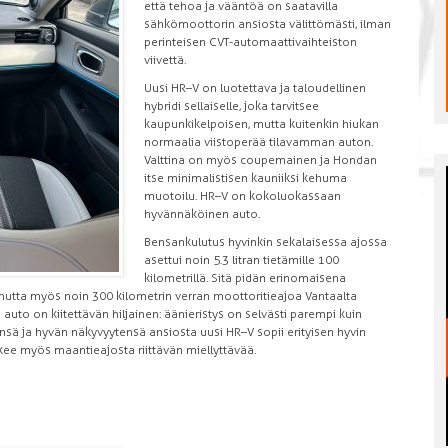
että tehoa ja vääntöä on saatavilla
sähkömoottorin ansiosta välittömästi, ilman
perinteisen CVT-automaattivaihteiston
viivettä.
Uusi HR–V on luotettava ja taloudellinen
hybridi sellaiselle, joka tarvitsee
kaupunkikelpoisen, mutta kuitenkin hiukan
normaalia viistoperää tilavamman auton.
Valttina on myös coupemainen ja Hondan
itse minimalistisen kauniiksi kehuma
muotoilu. HR–V on kokoluokassaan
hyvännäköinen auto.
Bensankulutus hyvinkin sekalaisessa ajossa
asettui noin 5.3 litran tietämille 100
kilometrillä. Sitä pidän erinomaisena
 mutta myös noin 300 kilometrin verran moottoritieajoa Vantaalta
auto on kiitettävän hiljainen: äänieristys on selvästi parempi kuin
ä ja hyvän näkyvyytensä ansiosta uusi HR–V sopii erityisen hyvin
kee myös maantieajosta riittävän miellyttävää.