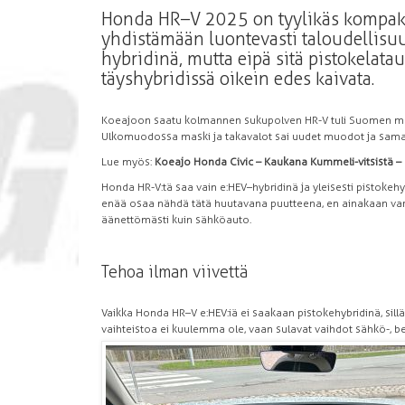
Honda HR–V 2025 on tyylikäs kompakti
yhdistämään luontevasti taloudellisuu
hybridinä, mutta eipä sitä pistokelat
täyshybridissä oikein edes kaivata.
Koeajoon saatu kolmannen sukupolven HR-V tuli Suomen mark
Ulkomuodossa maski ja takavalot sai uudet muodot ja samalla
Lue myös:
Koeajo Honda Civic – Kaukana Kummeli-vitsistä –
Honda HR-V:tä saa vain e:HEV–hybridinä ja yleisesti pistoke
enää osaa nähdä tätä huutavana puutteena, en ainakaan varau
äänettömästi kuin sähköauto.
Tehoa ilman viivettä
Vaikka Honda HR–V e:HEV:iä ei saakaan pistokehybridinä, sill
vaihteistoa ei kuulemma ole, vaan sulavat vaihdot sähkö-, bens