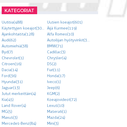
KATEGORIAT
Uutisia (488)
Uusien koeajot (601)
Käytettyjen koeajot (303)
Äijä Kurmee (119)
Ajankohtaista (128)
Alfa Romeo (10)
Audi (62)
Autoilijan hyötyvinkit (300)
Automiehiä (38)
BMW (71)
Byd (7)
Cadillac (3)
Chevrolet (1)
Chrysler (4)
Citroen (16)
DS (2)
Dacia (14)
Fiat (11)
Ford (36)
Honda (17)
Hyundai (31)
Iveco (1)
Jaguar (13)
Jeep (6)
Jutut merkeittäin (4)
KGM (2)
Kia (45)
Koeajovideot (72)
Land Rover (4)
Lexus (10)
MG (5)
Maserati (1)
Maxus (3)
Mazda (24)
Mercedes-Benz (84)
Mini (3)