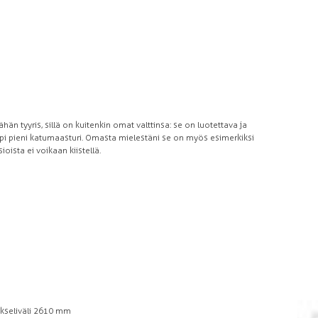
 tyyris, sillä on kuitenkin omat valttinsa: se on luotettava ja
mpi pieni katumaasturi. Omasta mielestäni se on myös esimerkiksi
ista ei voikaan kiistellä.
kseliväli 2610 mm