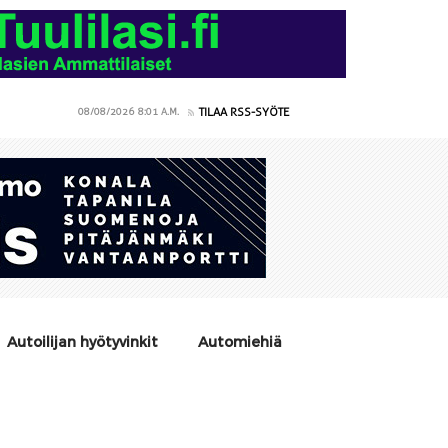
TILAA RSS-SYÖTE
08/08/2026
8:01 A.M.
Autoilijan hyötyvinkit
Automiehiä