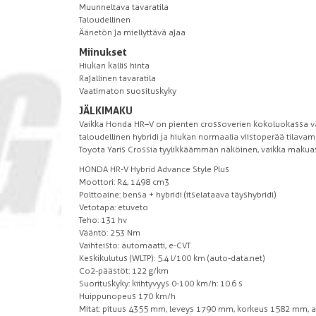
Muunneltava tavaratila
Taloudellinen
Äänetön ja miellyttävä ajaa
Miinukset
Hiukan kallis hinta
Rajallinen tavaratila
Vaatimaton suosituskyky
JÄLKIMAKU
Vaikka Honda HR–V on pienten crossoverien kokoluokassa vähän
taloudellinen hybridi ja hiukan normaalia viistoperää tilava
Toyota Yaris Crossia tyylikkäämmän näköinen, vaikka makuasio
HONDA HR-V Hybrid Advance Style Plus
Moottori: R4, 1498 cm3
Polttoaine: bensa + hybridi (itselataava täyshybridi)
Vetotapa: etuveto
Teho: 131 hv
Vääntö: 253 Nm
Vaihteisto: automaatti, e-CVT
Keskikulutus (WLTP): 5.4 l/100 km (auto-data.net)
Co2-päästöt: 122 g/km
Suorituskyky: kiihtyvyys 0-100 km/h: 10.6 s
Huippunopeus 170 km/h
Mitat: pituus 4355 mm, leveys 1790 mm, korkeus 1582 mm, a