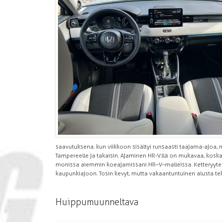
saavutuksena. kun viikkoon sisältyi runsaasti taajama-ajoa,
Tampereelle ja takaisin. Ajaminen HR-V:llä on mukavaa, koska 
monissa aiemmin koeajamissani HR–V–malleissa. Ketteryytens
kaupunkiajoon. Tosin kevyt, mutta vakaantuntuinen alusta te
Huippumuunneltava