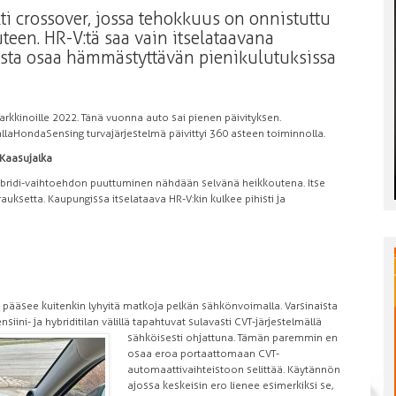
 crossover, jossa tehokkuus on onnistuttu
teen. HR-V:tä saa vain itselataavana
austa osaa hämmästyttävän pienikulutuksissa
kinoille 2022. Tänä vuonna auto sai pienen päivityksen.
 Honda Sensing turvajärjestelmä päivittyi 360 asteen toiminnolla.
 Kaasujalka
hybridi-vaihtoehdon puuttuminen nähdään selvänä heikkoutena. Itse
ksetta. Kaupungissa itselataava HR-V:kin kulkee pihisti ja
ä pääsee kuitenkin lyhyitä matkoja pelkän sähkönvoimalla. Varsinaista
iini- ja hybriditilan välillä tapahtuvat sulavasti CVT-järjestelmällä
sähköisesti
ohjattuna. Tämän paremmin en
osaa eroa portaattomaan CVT-
automaattivaihteistoon selittää. Käytännön
ajossa keskeisin ero lienee esimerkiksi se,