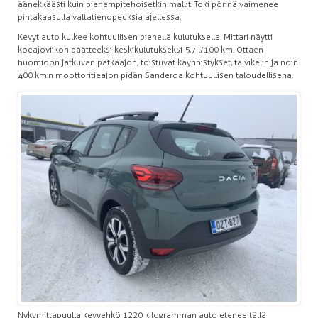
äänekkäästi kuin pienempitehoisetkin mallit. Toki pörinä vaimenee
pintakaasulla valtatienopeuksia ajellessa.
Kevyt auto kulkee kohtuullisen pienellä kulutuksella. Mittari näytti
koeajoviikon päätteeksi keskikulutukseksi 5,7 l/100 km. Ottaen
huomioon jatkuvan pätkäajon, toistuvat käynnistykset, talvikelin ja noin
400 km:n moottoritieajon pidän Sanderoa kohtuullisen taloudellisena.
Nykymittapuulla kevyehkö 1 220 kilogramman auto etenee tällä