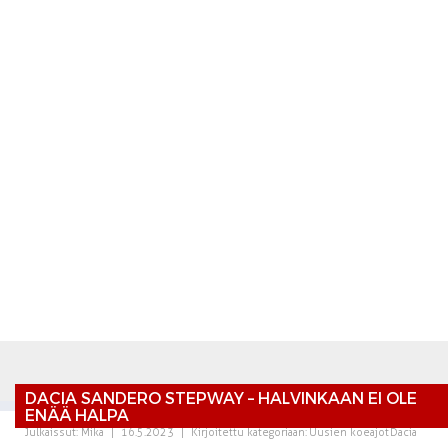
DACIA SANDERO STEPWAY – HALVINKAAN EI OLE
ENÄÄ HALPA
Julkaissut:
Mika
|
16.5.2023
|
Kirjoitettu kategoriaan:
Uusien koeajot
Dacia