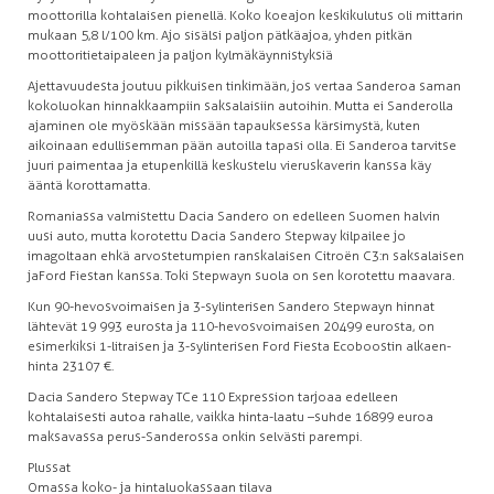
moottorilla kohtalaisen pienellä. Koko koeajon keskikulutus oli mittarin
mukaan 5,8 l/100 km. Ajo sisälsi paljon pätkäajoa, yhden pitkän
moottoritietaipaleen ja paljon kylmäkäynnistyksiä
Ajettavuudesta joutuu pikkuisen tinkimään, jos vertaa Sanderoa saman
kokoluokan hinnakkaampiin saksalaisiin autoihin. Mutta ei Sanderolla
ajaminen ole myöskään missään tapauksessa kärsimystä, kuten
aikoinaan edullisemman pään autoilla tapasi olla. Ei Sanderoa tarvitse
juuri paimentaa ja etupenkillä keskustelu vieruskaverin kanssa käy
ääntä korottamatta.
Romaniassa valmistettu Dacia Sandero on edelleen Suomen halvin
uusi auto, mutta korotettu Dacia Sandero Stepway kilpailee jo
imagoltaan ehkä arvostetumpien ranskalaisen Citroën C3:n saksalaisen
ja Ford Fiestan kanssa. Toki Stepwayn suola on sen korotettu maavara.
Kun 90-hevosvoimaisen ja 3-sylinterisen Sandero Stepwayn hinnat
lähtevät 19 993 eurosta ja 110-hevosvoimaisen 20 499 eurosta, on
esimerkiksi 1-litraisen ja 3-sylinterisen Ford Fiesta Ecoboostin alkaen-
hinta 23 107 €.
Dacia Sandero Stepway TCe 110 Expression tarjoaa edelleen
kohtalaisesti autoa rahalle, vaikka hinta-laatu –suhde 16 899 euroa
maksavassa perus-Sanderossa onkin selvästi parempi.
Plussat
Omassa koko- ja hintaluokassaan tilava