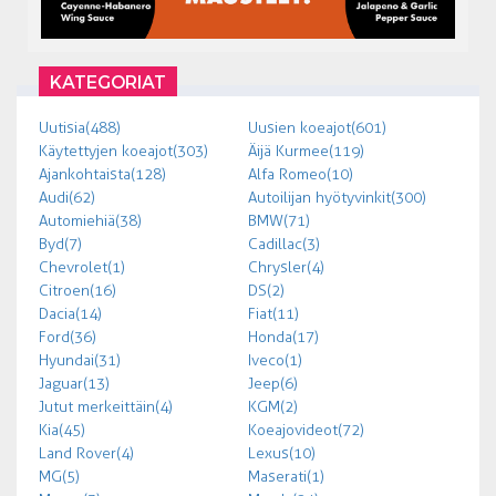
KATEGORIAT
Uutisia (488)
Uusien koeajot (601)
Käytettyjen koeajot (303)
Äijä Kurmee (119)
Ajankohtaista (128)
Alfa Romeo (10)
Audi (62)
Autoilijan hyötyvinkit (300)
Automiehiä (38)
BMW (71)
Byd (7)
Cadillac (3)
Chevrolet (1)
Chrysler (4)
Citroen (16)
DS (2)
Dacia (14)
Fiat (11)
Ford (36)
Honda (17)
Hyundai (31)
Iveco (1)
Jaguar (13)
Jeep (6)
Jutut merkeittäin (4)
KGM (2)
Kia (45)
Koeajovideot (72)
Land Rover (4)
Lexus (10)
MG (5)
Maserati (1)