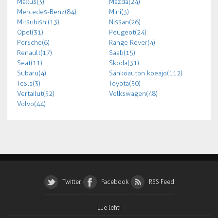
Maxus (3)
Mazda (24)
Mercedes-Benz (84)
Mini (3)
Mitsubishi (13)
Nissan (26)
Opel (31)
Peugeot (24)
Porsche (6)
Range Rover (4)
Renault (17)
Saab (15)
Seat (11)
Skoda (31)
Subaru (4)
Sähköauton koeajo (112)
Tesla (3)
Toyota (50)
Vertailut (52)
Volkswagen (48)
Volvo (44)
Twitter
Facebook
RSS Feed
Lue lehti