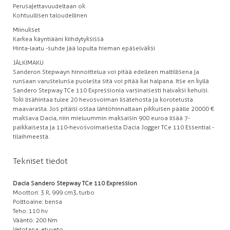
Perusajettavuudeltaan ok
Kohtuullisen taloudellinen
Miinukset
Karkea käyntiääni kiihdytyksissä
Hinta-laatu -suhde jää lopulta hieman epäselväksi
JÄLKIMAKU
Sanderon Stepwayn hinnoittelua voi pitää edelleen maltillisena ja
runsaan varustelunsa puolesta sitä voi pitää kai halpana. Itse en kyllä
Sandero Stepway TCe 110 Expressionia varsinaisesti halvaksi kehuisi.
Toki lisähintaa tulee 20 hevosvoiman lisätehosta ja korotetusta
maavarasta. Jos pitäisi ostaa lähtöhinnaltaan pikkuisen päälle 20 000 €
maksava Dacia, niin mieluummin maksaisin 900 euroa lisää 7-
paikkaisesta ja 110-hevosvoimaisesta Dacia Jogger TCe 110 Essential -
tilaihmeestä.
Tekniset tiedot
Dacia Sandero Stepway TCe 110 Expression
Moottori: 3 R, 999 cm3, turbo
Polttoaine: bensa
Teho: 110 hv
Vääntö: 200 Nm
Vetotapa: etuveto