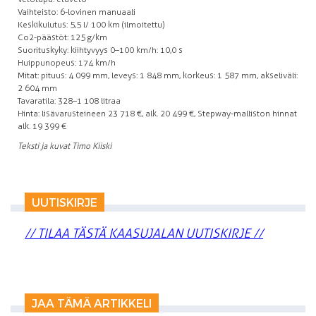
Vaihteisto: 6-lovinen manuaali
Keskikulutus: 5,5 l/ 100 km (ilmoitettu)
Co2-päästöt: 125 g/km
Suorituskyky: kiihtyvyys 0–100 km/h: 10,0 s
Huippunopeus: 174 km/h
Mitat: pituus: 4 099 mm, leveys: 1 848 mm, korkeus: 1 587 mm, akseliväli:
2 604 mm
Tavaratila: 328–1 108 litraa
Hinta: lisävarusteineen 23 718 €, alk. 20 499 €, Stepway-malliston hinnat
alk. 19 399 €
Teksti ja kuvat Timo Kiiski
UUTISKIRJE
// TILAA TÄSTÄ KAASUJALAN UUTISKIRJE //
JAA TÄMÄ ARTIKKELI