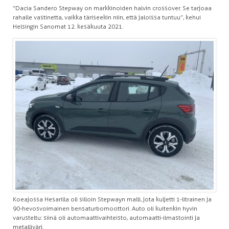
”Dacia Sandero Stepway on markkinoiden halvin crossover. Se tarjoaa
rahalle vastinetta, vaikka täriseekin niin, että jaloissa tuntuu”, kehui
Helsingin Sanomat 12. kesäkuuta 2021.
Koeajossa Hesarilla oli silloin Stepwayn malli, jota kuljetti 1-litrainen ja
90-hevosvoimainen bensaturbomoottori. Auto oli kuitenkin hyvin
varusteltu: siinä oli automaattivaihteisto, automaatti-ilmastointi ja
metalliväri.