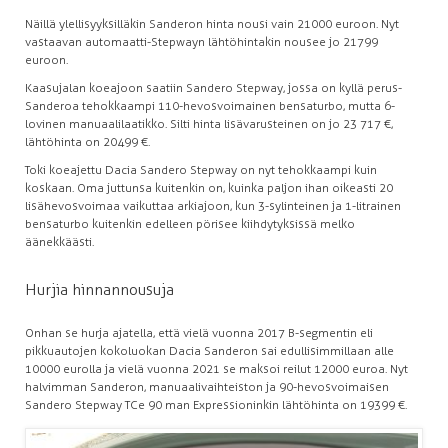
Näillä ylellisyyksilläkin Sanderon hinta nousi vain 21 000 euroon. Nyt
vastaavan automaatti-Stepwayn lähtöhintakin nousee jo 21 799
euroon.
Kaasujalan koeajoon saatiin Sandero Stepway, jossa on kyllä perus-
Sanderoa tehokkaampi 110-hevosvoimainen bensaturbo, mutta 6-
lovinen manuaalilaatikko. Silti hinta lisävarusteinen on jo 23 717 €,
lähtöhinta on 20 499 €.
Toki koeajettu Dacia Sandero Stepway on nyt tehokkaampi kuin
koskaan. Oma juttunsa kuitenkin on, kuinka paljon ihan oikeasti 20
lisähevosvoimaa vaikuttaa arkiajoon, kun 3-sylinteinen ja 1-litrainen
bensaturbo kuitenkin edelleen pörisee kiihdytyksissä melko
äänekkäästi.
Hurjia hinnannousuja
Onhan se hurja ajatella, että vielä vuonna 2017 B-segmentin eli
pikkuautojen kokoluokan Dacia Sanderon sai edullisimmillaan alle
10 000 eurolla ja vielä vuonna 2021 se maksoi reilut 12 000 euroa. Nyt
halvimman Sanderon, manuaalivaihteiston ja 90-hevosvoimaisen
Sandero Stepway TCe 90 man Expressioninkin lähtöhinta on 19 399 €.