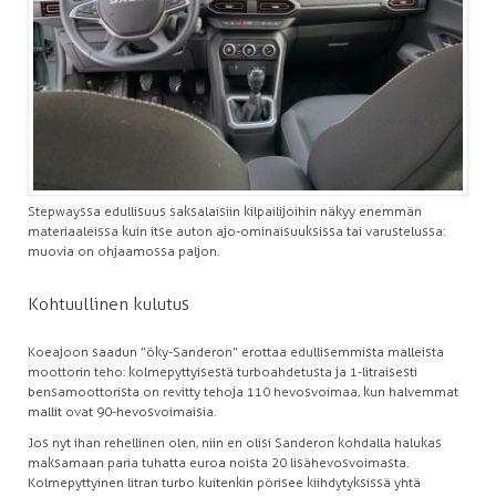
Stepwayssa edullisuus saksalaisiin kilpailijoihin näkyy enemmän
materiaaleissa kuin itse auton ajo-ominaisuuksissa tai varustelussa:
muovia on ohjaamossa paljon.
Kohtuullinen kulutus
Koeajoon saadun ”öky-Sanderon” erottaa edullisemmista malleista
moottorin teho: kolmepyttyisestä turboahdetusta ja 1-litraisesti
bensamoottorista on revitty tehoja 110 hevosvoimaa, kun halvemmat
mallit ovat 90-hevosvoimaisia.
Jos nyt ihan rehellinen olen, niin en olisi Sanderon kohdalla halukas
maksamaan paria tuhatta euroa noista 20 lisähevosvoimasta.
Kolmepyttyinen litran turbo kuitenkin pörisee kiihdytyksissä yhtä