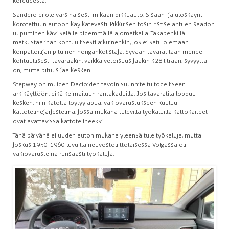
koreudesta.
Sandero ei ole varsinaisesti mikään pikkuauto. Sisään- ja uloskäynti
korotettuun autoon käy kätevästi. Pikkuisen tosin ristiseläntuen säädön
uupuminen kävi selälle pidemmällä ajomatkalla. Takapenkillä
matkustaa ihan kohtuullisesti aikuinenkin, jos ei satu olemaan
koripalloilijan pituinen hongankolistaja. Syvään tavaratilaan menee
kohtuullisesti tavaraakin, vaikka vetoisuus jääkin 328 litraan: syvyyttä
on, mutta pituus jää kesken.
Stepway on muiden Dacioiden tavoin suunniteltu todelliseen
arkikäyttöön, eikä keimailuun rantakaduilla. Jos tavaratila loppuu
kesken, niin katolta löytyy apua: vakiovarustukseen kuuluu
kattotelinejärjestelmä, jossa mukana tulevilla työkaluilla kattokaiteet
ovat avattavissa kattotelineeksi.
Tänä päivänä ei uuden auton mukana yleensä tule työkaluja, mutta
joskus 1950–1960-luvuilla neuvostoliittolaisessa Volgassa oli
vakiovarusteina runsaasti työkaluja.