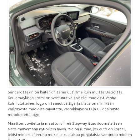
Sanderossakin on kuitenkin sama uusi ilme kuin muissa Dacioissa.
Keulamaskissa kromi on vaihtunut valkoiseksi muoviksi. Vanha
kolmiulotteinen logo on saanut väistyä, ja tilalla on niin ikään
valkoisesta muovista taivutettu, vastakkaisista D ja C -kirjaimista
muodostettu logo.
Maastomuovitettu ja maastonvihreä Stepway istuu suomalaiseen
Nato-maisemaan nyt oikein hyvin. ”Se on rumaa, jos auto on koree”,
tekisi mieleni siteerata mukailla kuuluisaa pohjalaista sanontaa miehen