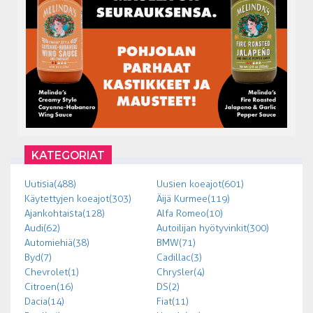
KATEGORIAT
Uutisia (488)
Uusien koeajot (601)
Käytettyjen koeajot (303)
Äijä Kurmee (119)
Ajankohtaista (128)
Alfa Romeo (10)
Audi (62)
Autoilijan hyötyvinkit (300)
Automiehiä (38)
BMW (71)
Byd (7)
Cadillac (3)
Chevrolet (1)
Chrysler (4)
Citroen (16)
DS (2)
Dacia (14)
Fiat (11)