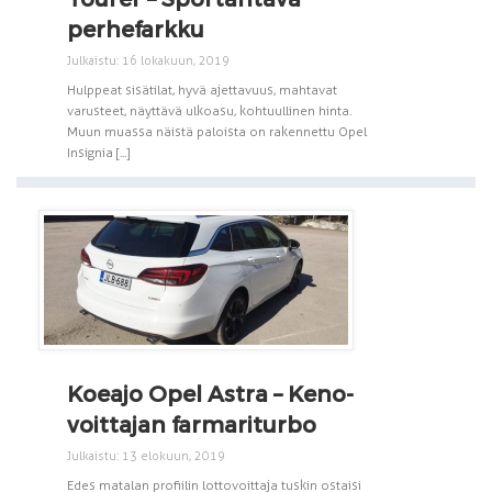
perhefarkku
Julkaistu: 16 lokakuun, 2019
Hulppeat sisätilat, hyvä ajettavuus, mahtavat
varusteet, näyttävä ulkoasu, kohtuullinen hinta.
Muun muassa näistä paloista on rakennettu Opel
Insignia [...]
Koeajo Opel Astra – Keno-
voittajan farmariturbo
Julkaistu: 13 elokuun, 2019
Edes matalan profiilin lottovoittaja tuskin ostaisi