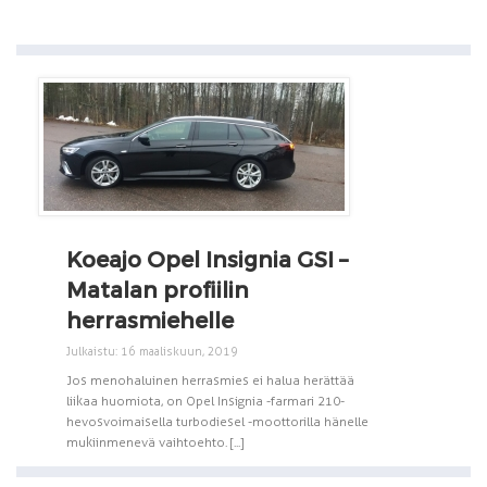
Koeajo Opel Insignia GSI –
Matalan profiilin
herrasmiehelle
Julkaistu: 16 maaliskuun, 2019
Jos menohaluinen herrasmies ei halua herättää
liikaa huomiota, on Opel Insignia -farmari 210-
hevosvoimaisella turbodiesel -moottorilla hänelle
mukiinmenevä vaihtoehto. [...]