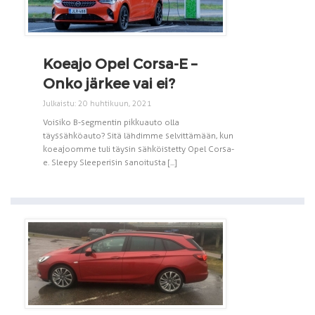
Koeajo Opel Corsa-E –
Onko järkee vai ei?
Julkaistu: 20 huhtikuun, 2021
Voisiko B-segmentin pikkuauto olla
täyssähköauto? Sitä lähdimme selvittämään, kun
koeajoomme tuli täysin sähköistetty Opel Corsa-
e. Sleepy Sleeperisin sanoitusta [...]