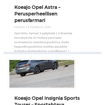
Koeajo Opel Astra –
Perusperheellisen
perusfarmari
Julkaistu: 23 heinäkuun, 2020
Opel Astra -farmari 3-pyttyisellä 1.3-litraisella
bensaturbolla on mukava perusauto
normaaleissa maantienopeuksissa, mutta
kaupunkinopeuksissa muhkea alavääntö
kostautuu kolmipyttyisen voimakkaana [...]
Koeajo Opel Insignia Sports
Tourer – Sportahtava