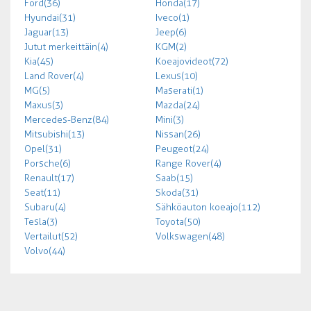
Ford (36)
Honda (17)
Hyundai (31)
Iveco (1)
Jaguar (13)
Jeep (6)
Jutut merkeittäin (4)
KGM (2)
Kia (45)
Koeajovideot (72)
Land Rover (4)
Lexus (10)
MG (5)
Maserati (1)
Maxus (3)
Mazda (24)
Mercedes-Benz (84)
Mini (3)
Mitsubishi (13)
Nissan (26)
Opel (31)
Peugeot (24)
Porsche (6)
Range Rover (4)
Renault (17)
Saab (15)
Seat (11)
Skoda (31)
Subaru (4)
Sähköauton koeajo (112)
Tesla (3)
Toyota (50)
Vertailut (52)
Volkswagen (48)
Volvo (44)