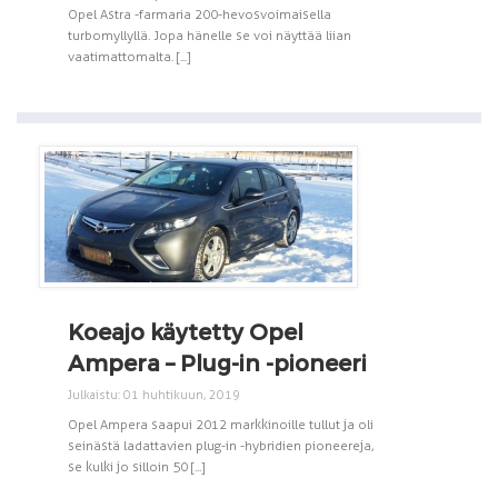
Opel Astra -farmaria 200-hevosvoimaisella
turbomyllyllä. Jopa hänelle se voi näyttää liian
vaatimattomalta. [...]
Koeajo käytetty Opel
Ampera – Plug-in -pioneeri
Julkaistu: 01 huhtikuun, 2019
Opel Ampera saapui 2012 markkinoille tullut ja oli
seinästä ladattavien plug-in -hybridien pioneereja,
se kulki jo silloin 50 [...]