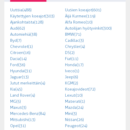
Uutisia (488)
Uusien koeajot (601)
Käytettyjen koeajot (303)
Äijä Kurmee (119)
Ajankohtaista (128)
Alfa Romeo (10)
Audi (62)
Autoilijan hyötyvinkit (300)
Automiehiä (38)
BMW (71)
Byd (7)
Cadillac (3)
Chevrolet (1)
Chrysler (4)
Citroen (16)
DS (2)
Dacia (14)
Fiat (11)
Ford (36)
Honda (17)
Hyundai (31)
Iveco (1)
Jaguar (13)
Jeep (6)
Jutut merkeittäin (4)
KGM (2)
Kia (45)
Koeajovideot (72)
Land Rover (4)
Lexus (10)
MG (5)
Maserati (1)
Maxus (3)
Mazda (24)
Mercedes-Benz (84)
Mini (3)
Mitsubishi (13)
Nissan (26)
Opel (31)
Peugeot (24)