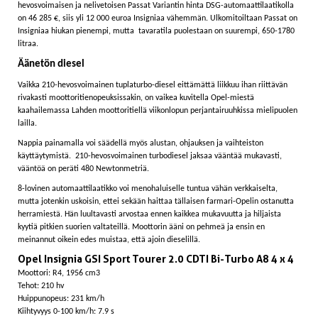
hevosvoimaisen ja nelivetoisen Passat Variantin hinta DSG-automaattilaatikolla
on 46 285 €, siis yli 12 000 euroa Insigniaa vähemmän. Ulkomitoiltaan Passat on
Insigniaa hiukan pienempi, mutta tavaratila puolestaan on suurempi, 650-1780
litraa.
Äänetön diesel
Vaikka 210-hevosvoimainen tuplaturbo-diesel eittämättä liikkuu ihan riittävän
rivakasti moottoritienopeuksissakin, on vaikea kuvitella Opel-miestä
kaahailemassa Lahden moottoritiellä viikonlopun perjantairuuhkissa mielipuolen
lailla.
Nappia painamalla voi säädellä myös alustan, ohjauksen ja vaihteiston
käyttäytymistä. 210-hevosvoimainen turbodiesel jaksaa vääntää mukavasti,
vääntöä on peräti 480 Newtonmetriä.
8-lovinen automaattilaatikko voi menohaluiselle tuntua vähän verkkaiselta,
mutta jotenkin uskoisin, ettei sekään haittaa tällaisen farmari-Opelin ostanutta
herramiestä. Hän luultavasti arvostaa ennen kaikkea mukavuutta ja hiljaista
kyytiä pitkien suorien valtateillä. Moottorin ääni on pehmeä ja ensin en
meinannut oikein edes muistaa, että ajoin dieselillä.
Opel Insignia GSI Sport Tourer 2.0 CDTI Bi-Turbo A8 4 x 4
Moottori: R4, 1956 cm3
Tehot: 210 hv
Huippunopeus: 231 km/h
Kiihtyvyys 0-100 km/h: 7.9 s