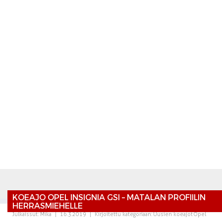
KOEAJO OPEL INSIGNIA GSI – MATALAN PROFIILIN
HERRASMIEHELLE
Julkaissut:
Mika
|
16.3.2019
|
Kirjoitettu kategoriaan:
Uusien koeajot
Opel