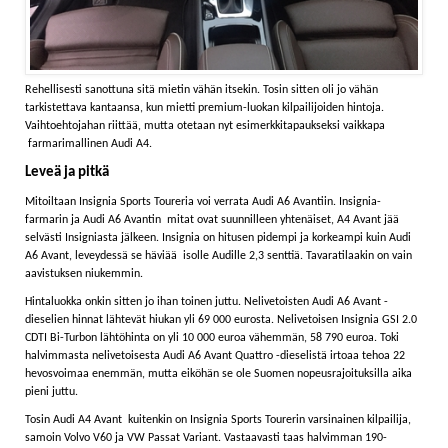
Rehellisesti sanottuna sitä mietin vähän itsekin. Tosin sitten oli jo vähän
tarkistettava kantaansa, kun mietti premium-luokan kilpailijoiden hintoja.
Vaihtoehtojahan riittää, mutta otetaan nyt esimerkkitapaukseksi vaikkapa
farmarimallinen Audi A4.
Leveä ja pitkä
Mitoiltaan Insignia Sports Toureria voi verrata Audi A6 Avantiin. Insignia-
farmarin ja Audi A6 Avantin mitat ovat suunnilleen yhtenäiset, A4 Avant jää
selvästi Insigniasta jälkeen. Insignia on hitusen pidempi ja korkeampi kuin Audi
A6 Avant, leveydessä se häviää isolle Audille 2,3 senttiä. Tavaratilaakin on vain
aavistuksen niukemmin.
Hintaluokka onkin sitten jo ihan toinen juttu. Nelivetoisten Audi A6 Avant -
dieselien hinnat lähtevät hiukan yli 69 000 eurosta. Nelivetoisen Insignia GSI 2.0
CDTI Bi-Turbon lähtöhinta on yli 10 000 euroa vähemmän, 58 790 euroa. Toki
halvimmasta nelivetoisesta Audi A6 Avant Quattro -dieselistä irtoaa tehoa 22
hevosvoimaa enemmän, mutta eiköhän se ole Suomen nopeusrajoituksilla aika
pieni juttu.
Tosin Audi A4 Avant kuitenkin on Insignia Sports Tourerin varsinainen kilpailija,
samoin Volvo V60 ja VW Passat Variant. Vastaavasti taas halvimman 190-