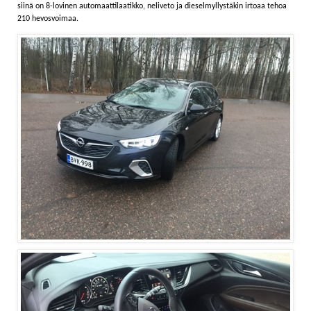
siinä on 8-lovinen automaattilaatikko, neliveto ja dieselmyllystäkin irtoaa tehoa
210 hevosvoimaa.