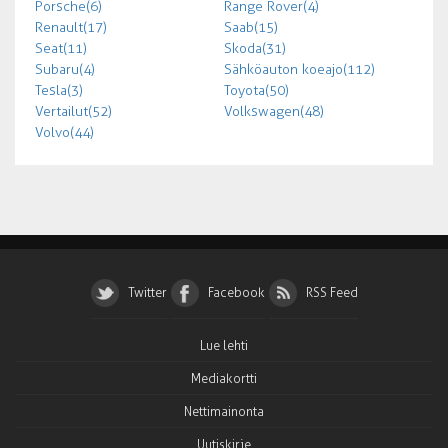
Porsche (6)
Range Rover (4)
Renault (17)
Saab (15)
Seat (11)
Skoda (31)
Subaru (4)
Sähköauton koeajo (112)
Tesla (3)
Toyota (50)
Vertailut (52)
Volkswagen (48)
Volvo (44)
Twitter
Facebook
RSS Feed
Lue lehti
Mediakortti
Nettimainonta
Uutiskirje