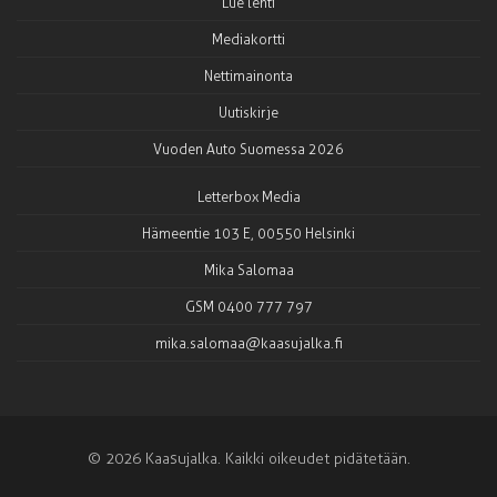
Lue lehti
Mediakortti
Nettimainonta
Uutiskirje
Vuoden Auto Suomessa 2026
Letterbox Media
Hämeentie 103 E, 00550 Helsinki
Mika Salomaa
GSM 0400 777 797
mika.salomaa@kaasujalka.fi
© 2026 Kaasujalka. Kaikki oikeudet pidätetään.