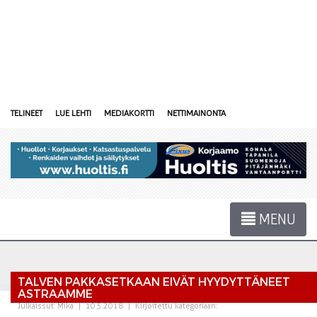
TELINEET
LUE LEHTI
MEDIAKORTTI
NETTIMAINONTA
MENU
TALVEN PAKKASETKAAN EIVÄT HYYDYTTÄNEET
ASTRAAMME
Julkaissut:
Mika
|
10.5.2018
|
Kirjoitettu kategoriaan: