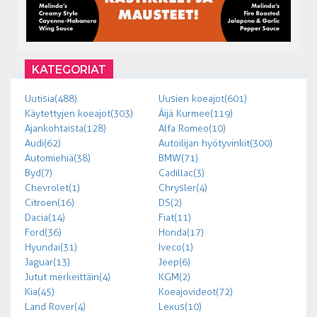
KATEGORIAT
Uutisia (488)
Uusien koeajot (601)
Käytettyjen koeajot (303)
Äijä Kurmee (119)
Ajankohtaista (128)
Alfa Romeo (10)
Audi (62)
Autoilijan hyötyvinkit (300)
Automiehiä (38)
BMW (71)
Byd (7)
Cadillac (3)
Chevrolet (1)
Chrysler (4)
Citroen (16)
DS (2)
Dacia (14)
Fiat (11)
Ford (36)
Honda (17)
Hyundai (31)
Iveco (1)
Jaguar (13)
Jeep (6)
Jutut merkeittäin (4)
KGM (2)
Kia (45)
Koeajovideot (72)
Land Rover (4)
Lexus (10)