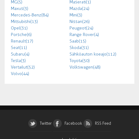
MG (5)
Maserati (1)
Maxus (3)
Mazda (24)
Mercedes-Benz (84)
Mini (3)
Mitsubishi (13)
Nissan (26)
Opel (31)
Peugeot (24)
Porsche (6)
Range Rover (4)
Renault (17)
Saab (15)
Seat (11)
Skoda (31)
Subaru (4)
Sähköauton koeajo (112)
Tesla (3)
Toyota (50)
Vertailut (52)
Volkswagen (48)
Volvo (44)
Twitter
Facebook
RSS Feed