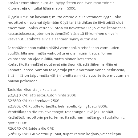
koska semmoinen autosta löytyy. Sitten edellisen raportoinnin
kilometrejä on tullut lisää melkein 5000.
Öljynkulutus on kasvanut, mutta emme ole selvittäneet syytä. Joko
moottori on alkanut syömään öljyä tai sitä tihkuu se tiivisteistä ulos
enemmän. Jonkin verran vuotoa oli havaittavissa jo viime kesäisessä
katsastuksessa, joten on todennäköistä, että tihkuminen on vain
kasvanut. Lätäköitä ei vielä sentään synny auton alle.
Jakopäänhihnan vaihto pitäisi varmaankin tehdä ihan varmuuden
vuoksi, sillä aiemmista vaihdoista ei ole mitään tietoa. Toinen
vaihtoehto on ajaa riskillä, mutta hihnan katketessa
korjauskustannukset nousevat niin suuriksi, että siihen leikkiin ei
kannata lähteä. Samoin takajarruja pitäisi varmaan vähän herkistellä,
sillä niillä on taipumusta vähän jumittaa, mikäli auto seisoo muutaman
päivän paikallaan.
Taulukko kilsoista ja kuluista:
325 830 KM: Testi alkoi. Auton hinta 200€
325 860 KM: Kesärenkaat 250€
325 904 KM: Ruostekorjausta, helmapelti, kynnyspelti, 900€.
Venttiilikopan tiiviste, niveltangot, raidetangon sisä ja ulkopäät,
katsastus, moottorin pesu, termostaatti, hammastangon suojakumit,
työt. 1000€
326 050 KM: Exide akku 95€
326 105 KM: EGR-venttiili, puolat, tulpat, radion korjaus, vaihdekepin