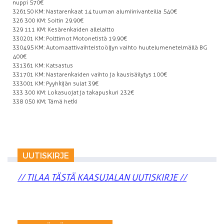
nuppi 570€
326 150 KM: Nastarenkaat 14 tuuman alumiinivanteilla 540€
326 300 KM: Soitin 29.90€
329 111 KM: Kesärenkaiden allelaitto
330 201 KM: Polttimot Motonetistä 19.90€
330 495 KM: Automaattivaihteistoöljyn vaihto huutelumenetelmällä BG
400€
331 361 KM: Katsastus
331 701 KM: Nastarenkaiden vaihto ja kausisäilytys 100€
333 001 KM: Pyyhkijän sulat 39€
333 300 KM: Lokasuojat ja takapuskuri 232€
338 050 KM; Tämä hetki
UUTISKIRJE
// TILAA TÄSTÄ KAASUJALAN UUTISKIRJE //