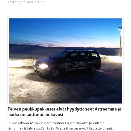
Käytettyjen koeajot
Opel
Talven paukkupakkaset eivät hyydyttäneet Astraamme ja
matka on taittunut mukavasti
Talven aikana Astra on osoittautunut luotettavaksi ja erittäin
lämpimäksi talviautoksi, tosin Webastoa on myös käytetty tiheästi,