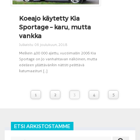
Koeajo käytetty Kia
Sportage – karu, mutta
vankka
Julkaistu: 06 joulukuun, 2018
Melkein 400 000 ajettu, vuosimallin 2006 Kia
Sportage on jo vanhahtavan näköinen, mutta
edelleen yllättävänkin nätisti pelittävä
katumaasturi. [...]
1
2
3
4
5
ETSI ARKISTOSTAMME