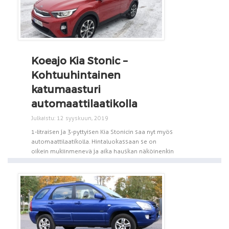
Koeajo Kia Stonic –
Kohtuuhintainen
katumaasturi
automaattilaatikolla
Julkaistu: 12 syyskuun, 2019
1-litraisen ja 3-pyttyisen Kia Stonicin saa nyt myös
automaattilaatikolla. Hintaluokassaan se on
oikein mukiinmenevä ja aika hauskan näköinenkin
[...]