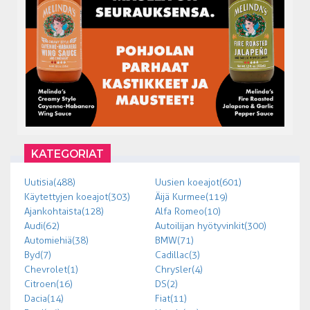
KATEGORIAT
Uutisia (488)
Uusien koeajot (601)
Käytettyjen koeajot (303)
Äijä Kurmee (119)
Ajankohtaista (128)
Alfa Romeo (10)
Audi (62)
Autoilijan hyötyvinkit (300)
Automiehiä (38)
BMW (71)
Byd (7)
Cadillac (3)
Chevrolet (1)
Chrysler (4)
Citroen (16)
DS (2)
Dacia (14)
Fiat (11)