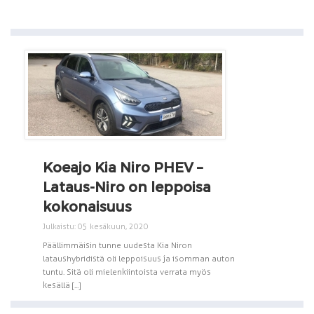
Koeajo Kia Niro PHEV –
Lataus-Niro on leppoisa
kokonaisuus
Julkaistu: 05 kesäkuun, 2020
Päällimmäisin tunne uudesta Kia Niron
lataushybridistä oli leppoisuus ja isomman auton
tuntu. Sitä oli mielenkiintoista verrata myös
kesällä [...]