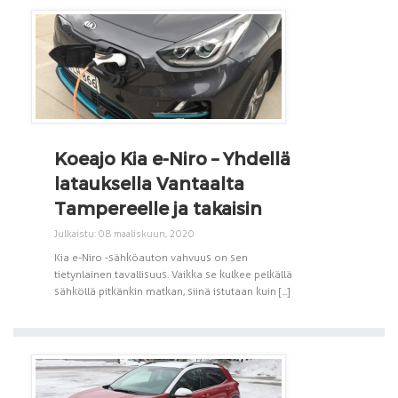
Koeajo Kia e-Niro – Yhdellä
latauksella Vantaalta
Tampereelle ja takaisin
Julkaistu: 08 maaliskuun, 2020
Kia e-Niro -sähköauton vahvuus on sen
tietynlainen tavallisuus. Vaikka se kulkee pelkällä
sähköllä pitkänkin matkan, siinä istutaan kuin [...]