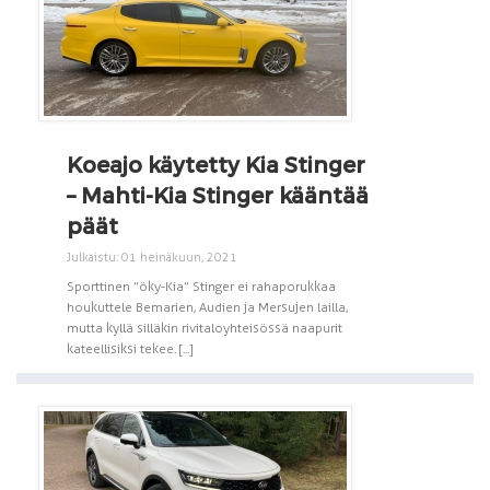
Koeajo käytetty Kia Stinger
– Mahti-Kia Stinger kääntää
päät
Julkaistu: 01 heinäkuun, 2021
Sporttinen ”öky-Kia” Stinger ei rahaporukkaa
houkuttele Bemarien, Audien ja Mersujen lailla,
mutta kyllä silläkin rivitaloyhteisössä naapurit
kateellisiksi tekee. [...]