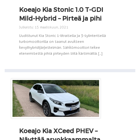
Koeajo Kia Stonic 1.0 T-GDI
Mild-Hybrid – Pirteä ja pihi
Julkaistu: 15 maaliskuun, 2021
Uudistunut Kia Stonic 1-litraisella ja 3-sylinterisellä
turbomoottorilla on saanut avukseen
kevythybridijärjestelmän. Sähkömoottori tekee
etenemisestä pihiä pirteyden siitä kärsimättä. [...]
Koeajo Kia XCeed PHEV –
Näyttää arvokkaammalta