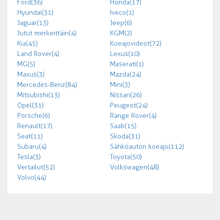
Ford (36)
Honda (17)
Hyundai (31)
Iveco (1)
Jaguar (13)
Jeep (6)
Jutut merkeittäin (4)
KGM (2)
Kia (45)
Koeajovideot (72)
Land Rover (4)
Lexus (10)
MG (5)
Maserati (1)
Maxus (3)
Mazda (24)
Mercedes-Benz (84)
Mini (3)
Mitsubishi (13)
Nissan (26)
Opel (31)
Peugeot (24)
Porsche (6)
Range Rover (4)
Renault (17)
Saab (15)
Seat (11)
Skoda (31)
Subaru (4)
Sähköauton koeajo (112)
Tesla (3)
Toyota (50)
Vertailut (52)
Volkswagen (48)
Volvo (44)