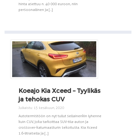
hinta asettuu n. 40 000 euroon, niin
persoonallinen ja [...]
Koeajo Kia Xceed – Tyylikäs
ja tehokas CUV
Julkaistu: 15 kesäkuun, 2020
Autotermistöön on nyt tullut sellainenkin lyhenne
kuin CUV, joka tarkoittaa SUV-tila-auton ja
crossover-katumaasturin sekoitusta. Kia Xceed
1.6-litraisella ja [...]