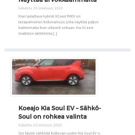
Julkaistu: 26 lokakuun, 2020
Kian ladattava hybridi XCeed PHEV on
tasapainoinen kokonaisuus, joka näyttää paljon
kalliimmalta kuin oikeasti onkaan. Kia XCeed-
malliston lähtöhinta [...]
Koeajo Kia Soul EV – Sähkö-
Soul on rohkea valinta
Julkaistu: 03 elokuun, 2020
Jos täysin sähköllä kulkevan uuden Kia Soul EV :n