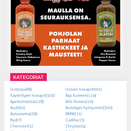
KATEGORIAT
Uutisia (488)
Uusien koeajot (601)
Käytettyjen koeajot (303)
Äijä Kurmee (119)
Ajankohtaista (128)
Alfa Romeo (10)
Audi (62)
Autoilijan hyötyvinkit (300)
Automiehiä (38)
BMW (71)
Byd (7)
Cadillac (3)
Chevrolet (1)
Chrysler (4)