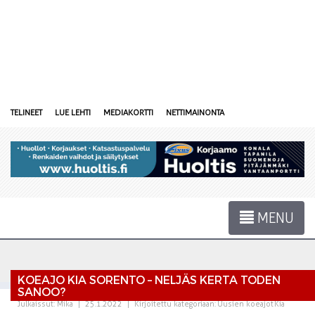
TELINEET
LUE LEHTI
MEDIAKORTTI
NETTIMAINONTA
MENU
KOEAJO KIA SORENTO – NELJÄS KERTA TODEN
SANOO?
Julkaissut:
Mika
|
25.1.2022
|
Kirjoitettu kategoriaan:
Uusien koeajot
Kia