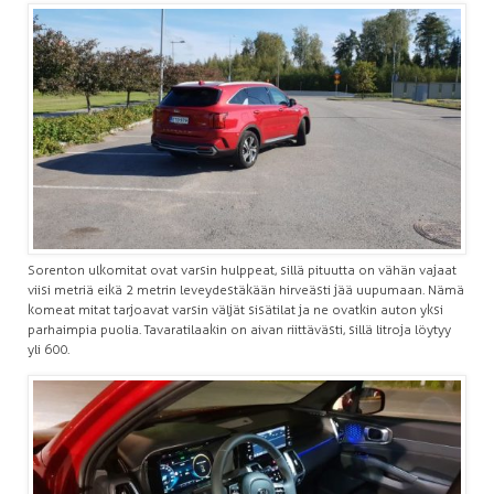
Sorenton ulkomitat ovat varsin hulppeat, sillä pituutta on vähän vajaat
viisi metriä eikä 2 metrin leveydestäkään hirveästi jää uupumaan. Nämä
komeat mitat tarjoavat varsin väljät sisätilat ja ne ovatkin auton yksi
parhaimpia puolia. Tavaratilaakin on aivan riittävästi, sillä litroja löytyy
yli 600.