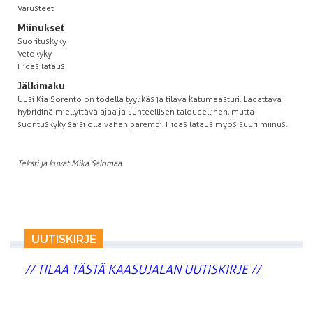
Varusteet
Miinukset
Suorituskyky
Vetokyky
Hidas lataus
Jälkimaku
Uusi Kia Sorento on todella tyylikäs ja tilava katumaasturi. Ladattava
hybridinä miellyttävä ajaa ja suhteellisen taloudellinen, mutta
suorituskyky saisi olla vähän parempi. Hidas lataus myös suuri miinus.
Teksti ja kuvat Mika Salomaa
UUTISKIRJE
// TILAA TÄSTÄ KAASUJALAN UUTISKIRJE //