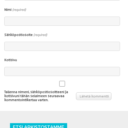
Nimi
(required)
Sähköpostiosoite
(required)
Kotisivu
Tallenna nimeni, sähköpostiosoitteeni ja
kotisivuni tähän selaimeen seuraavaa
kommentointikertaa varten.
ETSI ARKISTOSTAMME