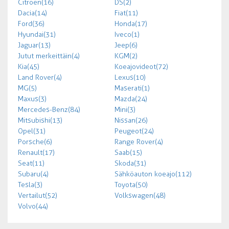
Citroen (16)
DS (2)
Dacia (14)
Fiat (11)
Ford (36)
Honda (17)
Hyundai (31)
Iveco (1)
Jaguar (13)
Jeep (6)
Jutut merkeittäin (4)
KGM (2)
Kia (45)
Koeajovideot (72)
Land Rover (4)
Lexus (10)
MG (5)
Maserati (1)
Maxus (3)
Mazda (24)
Mercedes-Benz (84)
Mini (3)
Mitsubishi (13)
Nissan (26)
Opel (31)
Peugeot (24)
Porsche (6)
Range Rover (4)
Renault (17)
Saab (15)
Seat (11)
Skoda (31)
Subaru (4)
Sähköauton koeajo (112)
Tesla (3)
Toyota (50)
Vertailut (52)
Volkswagen (48)
Volvo (44)