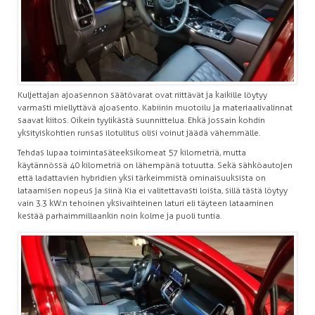
Kuljettajan ajoasennon säätövarat ovat riittävät ja kaikille löytyy
varmasti miellyttävä ajoasento. Kabiinin muotoilu ja materiaalivalinnat
saavat kiitos. Oikein tyylikästä suunnittelua. Ehkä jossain kohdin
yksityiskohtien runsas ilotulitus olisi voinut jäädä vähemmälle.
Tehdas lupaa toimintasäteeksi komeat 57 kilometriä, mutta
käytännössä 40 kilometriä on lähempänä totuutta. Sekä sähköautojen
että ladattavien hybridien yksi tärkeimmistä ominaisuuksista on
lataamisen nopeus ja siinä Kia ei valitettavasti loista, sillä tästä löytyy
vain 3.3 kW:n tehoinen yksivaihteinen laturi eli täyteen lataaminen
kestää parhaimmillaankin noin kolme ja puoli tuntia.