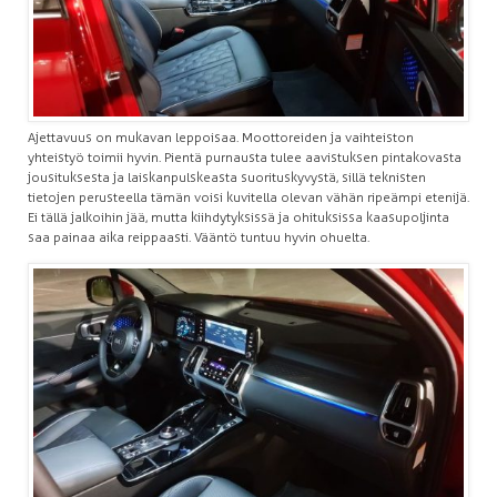
Ajettavuus on mukavan leppoisaa. Moottoreiden ja vaihteiston
yhteistyö toimii hyvin. Pientä purnausta tulee aavistuksen pintakovasta
jousituksesta ja laiskanpulskeasta suorituskyvystä, sillä teknisten
tietojen perusteella tämän voisi kuvitella olevan vähän ripeämpi etenijä.
Ei tällä jalkoihin jää, mutta kiihdytyksissä ja ohituksissa kaasupoljinta
saa painaa aika reippaasti. Vääntö tuntuu hyvin ohuelta.