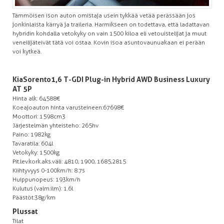
Tämmöisen ison auton omistaja usein tykkää vetää perässään jos
jonkinlaista kärryä ja traileria. Harmikseen on todettava, että ladattavan
hybridin kohdalla vetokyky on vain 1500 kiloa eli vetouistelijat ja muut
veneilijät eivät tätä voi ostaa. Kovin isoa asuntovaunuakaan ei perään
voi kytkeä.
Kia Sorento 1,6 T-GDI Plug-in Hybrid AWD Business Luxury
AT 5P
Hinta alk: 64588€
Koeajoauton hinta varusteineen:67698€
Moottori: 1598cm3
Järjestelmän yhteisteho: 265hv
Paino: 1982kg
Tavaratila: 604l
Vetokyky: 1500kg
Pit.lev.kork.aks.väli: 4810, 1900, 1685,2815
Kiihtyvyys 0-100km/h: 8.7s
Huippunopeus: 193km/h
Kulutus (valm.ilm): 1.6l
Päästöt:38g/km
Plussat
Tilat