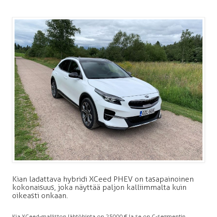
Kian ladattava hybridi XCeed PHEV on tasapainoinen
kokonaisuus, joka näyttää paljon kalliimmalta kuin
oikeasti onkaan.
Kia XCeed-malliston lähtöhinta on 25 000 € ja se on C-segmentin