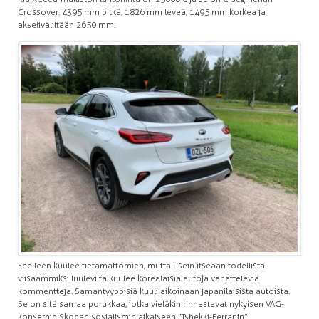
Crossover: 4395 mm pitkä, 1826 mm leveä, 1495 mm korkea ja
akseliväliltään 2650 mm.
Edelleen kuulee tietämättömien, mutta usein itseään todellista
viisaammiksi luulevilta kuulee korealaisia autoja vähätteleviä
kommentteja. Samantyyppisiä kuuli aikoinaan japanilaisista autoista.
Se on sitä samaa porukkaa, jotka vieläkin rinnastavat nykyisen VAG-
konsernin Skodan sosialismin aikaiseen ”Tshekki-Ferrariin”.