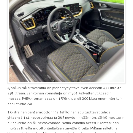
Ajoakun takia tavaratila on pienentynyt tavallisen Xceedin 437 litrasta
291 litraan. Sähköinen voimalinja on myös kasvattanut Xceedin
massaa. PHEV:n omamassa on 1596 kiloa, eli 200 kiloa enemmän kuin
bensaturbossa.
1.6-litrainen bensamoottorin ja sähköinen apu tuottavat tehoa
yhteensä 141 hevosvoimaa ja 265 newtonin väännön, sähkömoottorin
huipputeho on 61 hevosvoimaa. Näillä voimilla Xceed liikahtaa ihan
mukavasti eikä moottoritielläkään tarvitse kiroilla. Mikään rakettihan