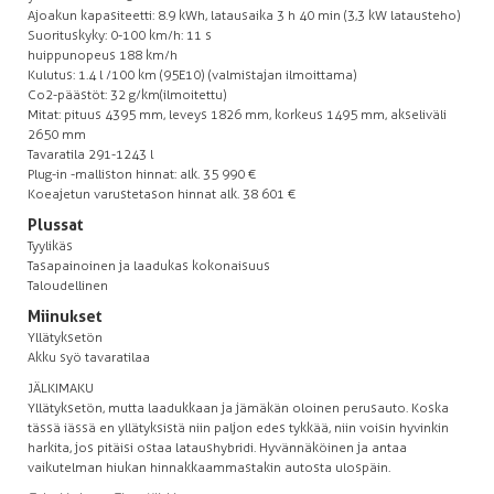
Ajoakun kapasiteetti: 8.9 kWh, latausaika 3 h 40 min (3,3 kW latausteho)
Suorituskyky: 0-100 km/h: 11 s
huippunopeus 188 km/h
Kulutus: 1.4 l /100 km (95E10) (valmistajan ilmoittama)
Co2-päästöt: 32 g/km(ilmoitettu)
Mitat: pituus 4395 mm, leveys 1826 mm, korkeus 1495 mm, akseliväli
2650 mm
Tavaratila 291-1243 l
Plug-in -malliston hinnat: alk. 35 990 €
Koeajetun varustetason hinnat alk. 38 601 €
Plussat
Tyylikäs
Tasapainoinen ja laadukas kokonaisuus
Taloudellinen
Miinukset
Yllätyksetön
Akku syö tavaratilaa
JÄLKIMAKU
Yllätyksetön, mutta laadukkaan ja jämäkän oloinen perusauto. Koska
tässä iässä en yllätyksistä niin paljon edes tykkää, niin voisin hyvinkin
harkita, jos pitäisi ostaa lataushybridi. Hyvännäköinen ja antaa
vaikutelman hiukan hinnakkaammastakin autosta ulospäin.