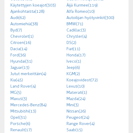
Käytettyjen koeajot (303)
Äijä Kurmee (119)
Ajankohtaista (128)
Alfa Romeo (10)
Audi (62)
Autoilijan hyötyvinkit (300)
Automiehiä (38)
BMW (71)
Byd (7)
Cadillac (3)
Chevrolet (1)
Chrysler (4)
Citroen (16)
DS (2)
Dacia (14)
Fiat (11)
Ford (36)
Honda (17)
Hyundai (31)
Iveco (1)
Jaguar (13)
Jeep (6)
Jutut merkeittäin (4)
KGM (2)
Kia (45)
Koeajovideot (72)
Land Rover (4)
Lexus (10)
MG (5)
Maserati (1)
Maxus (3)
Mazda (24)
Mercedes-Benz (84)
Mini (3)
Mitsubishi (13)
Nissan (26)
Opel (31)
Peugeot (24)
Porsche (6)
Range Rover (4)
Renault (17)
Saab (15)