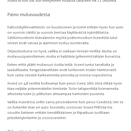
Xceed ei toki ole, kun kiihtyminen nollasta sataseen vie 11 sekuntia.
Paino mukavuudessa
Kaksoiskytkinvaihteisto on kuusilovinen ja toimii erittäin hyvin, kun auto
on vuoroin sähkö ja vuoroin bensaa käyttävässä hybriditilassa.
Sähkömoottorin lisäväännön myötä polttomoottori-Xceedistä tutut
viiveet eivät vaivaa ja ajaminen tuntuu luontevalta.
Ohjaustuntuma on hyvä, vaikka ei olekaan hirveän herkkä. Alusta on
mukavuuspainotteinen, mutta ei kallistele jyrkemmissäkään kurveissa.
Eniten ehkä yllätti mukavuus isoilla teillä. Xceed tuntui tanakalta ja
laadukkaalta. Rengasäänetkään eivät tunkeneet sisään häiritsevästi
kuin vasta selvästi karkeammilla pinnoilla ja isoissa nopeuksissa.
Xceed on 4,8 senttiä korkeampi kuin perus-Ceed, siksi siinä riittää hyvin
tilaa neljälle pidemmällekin ihmiselle. Tosin takapenkillä kolmannella
aikuisella tulee jo pikkuisen ahtaampaa hartioiden puolesta.
Vaikka Xceedissä onkin sama perusrakenne kuin perus-Ceedissä, niin se
on kuitenkin ihan eri auto: korotettu crossover. Xceed PHEV:llä Kia
osuukin kahteen erittäin trendikkääseen ja kilpailtuun luokkaan:
pistokehybrideihin ja crossovereihin.