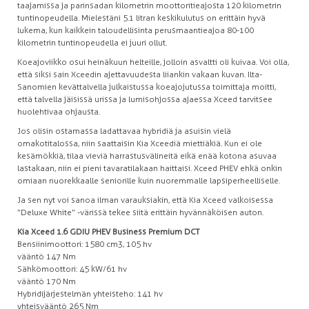
taajamissa ja parinsadan kilometrin moottoritieajosta 120 kilometrin
tuntinopeudella. Mielestäni 5.1 litran keskikulutus on erittäin hyvä
lukema, kun kaikkein taloudellisinta perusmaantieajoa 80-100
kilometrin tuntinopeudella ei juuri ollut.
Koeajoviikko osui heinäkuun helteille, jolloin asvaltti oli kuivaa. Voi olla,
että siksi sain Xceedin ajettavuudesta liiankin vakaan kuvan. Ilta-
Sanomien kevättalvella julkaistussa koeajojutussa toimittaja moitti,
että talvella jäisissä urissa ja lumisohjossa ajaessa Xceed tarvitsee
huolehtivaa ohjausta.
Jos olisin ostamassa ladattavaa hybridiä ja asuisin vielä
omakotitalossa, niin saattaisin Kia Xceediä miettiäkiä. Kun ei ole
kesämökkiä, tilaa vieviä harrastusvälineitä eikä enää kotona asuvaa
lastakaan, niin ei pieni tavaratilakaan haittaisi. Xceed PHEV ehkä onkin
omiaan nuorekkaalle seniorille kuin nuoremmalle lapsiperheelliselle.
Ja sen nyt voi sanoa ilman varauksiakin, että Kia Xceed valkoisessa
”Deluxe White” -värissä tekee siitä erittäin hyvännäköisen auton.
Kia Xceed 1.6 GDIU PHEV Business Premium DCT
Bensiinimoottori: 1580 cm3, 105 hv
vääntö 147 Nm
Sähkömoottori: 45 kW/61 hv
vääntö 170 Nm
Hybridijärjestelmän yhteisteho: 141 hv
yhteisvääntö 265 Nm