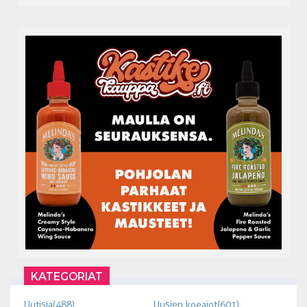
KATEGORIAT
Uutisia (488)
Uusien koeajot (601)