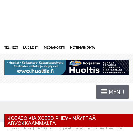
TELINEET
LUE LEHTI
MEDIAKORTTI
NETTIMAINONTA
MENU
KOEAJO KIA XCEED PHEV – NÄYTTÄÄ
ARVOKKAAMMALTA
Julkaissut:
Mika
|
26.10.2020
|
Kirjoitettu kategoriaan:
Uusien koeajot
Kia