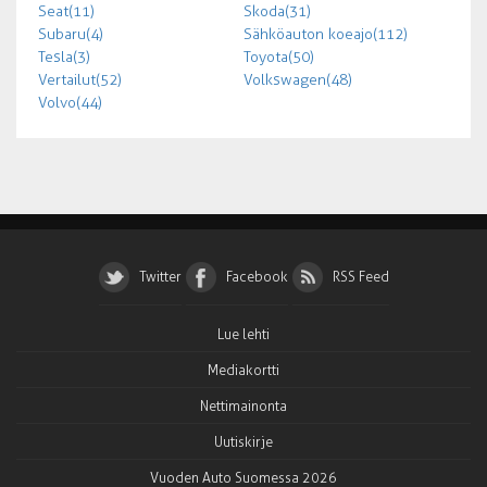
Seat (11)
Skoda (31)
Subaru (4)
Sähköauton koeajo (112)
Tesla (3)
Toyota (50)
Vertailut (52)
Volkswagen (48)
Volvo (44)
Twitter
Facebook
RSS Feed
Lue lehti
Mediakortti
Nettimainonta
Uutiskirje
Vuoden Auto Suomessa 2026