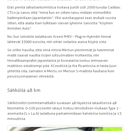
Eräs pientä lakiasiantoimistoa hoitava juristi osti 2000-luvulla Cadillac
CTS:n ja sanoi, että ”minä kun en oikein taivu millään esimerkiksi
kalliimpiinkaan japanilaisiin”. Yksi autokauppias taas leukaili vuosia
sitten, että alalla Kian tulkitaan olevan lyhenne sanoista ”Köyhien
Ihmisten Auto”.
No, kun seinästä ladattavan Xceed PHEV – Plug-in-Hybridin hinnat
lähtevät 35 990 eurosta, niin eihän sellaista autoa köyhä osta.
Se onkin hauska, että siinä missä Mersun pienimmät ja halvimmat
mallit saavat nauttia isojen luksusmallien hohteesta, niin
hinnakkaampiakin japanilaisia ja korealaisia tuntuu leimaavan
malliston edullisempi pää. XCeedissä ja Kia Picantossa ei taida juuri
yhteistä olla, samaten A-Mersu on Mersun S-mallista kaukana kuin
perussuomalainen vihreästä.
Sähköllä 48 km
Sähköiseksi toimintamatkaksi luvataan 48 täydessä latauksessa 48
kilometriä. 0–100 prosentin lataus hoituu ilmoituksen mukaan Type 2 -
asemasta (1 x 14 A) ladattuna parhaimmillaan kahdessa tunnissa ja 15
minuutissa.