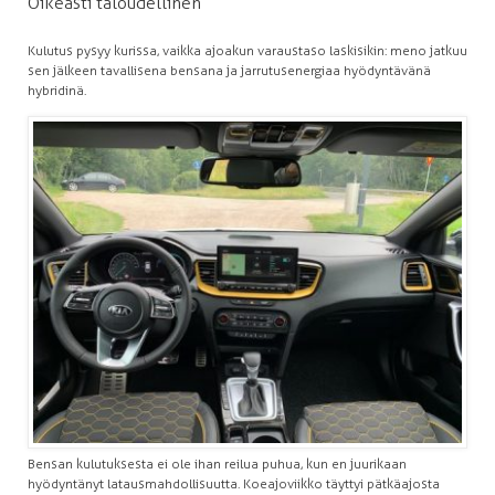
Oikeasti taloudellinen
Kulutus pysyy kurissa, vaikka ajoakun varaustaso laskisikin: meno jatkuu
sen jälkeen tavallisena bensana ja jarrutusenergiaa hyödyntävänä
hybridinä.
Bensan kulutuksesta ei ole ihan reilua puhua, kun en juurikaan
hyödyntänyt latausmahdollisuutta. Koeajoviikko täyttyi pätkäajosta