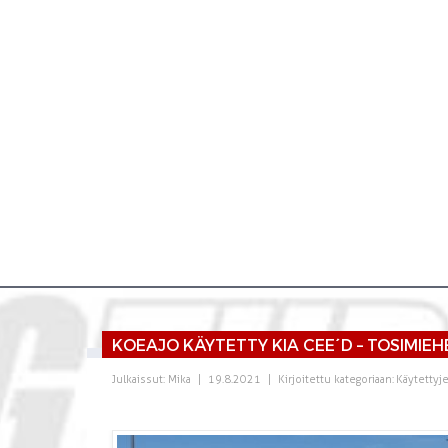
KOEAJO KÄYTETTY KIA CEE´D – TOSIMIEH
Julkaissut:
Mika
|
19.8.2021
|
Kirjoitettu kategoriaan:
Käytettyj