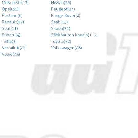
Mitsubishi (13)
Nissan (26)
Opel (31)
Peugeot (24)
Porsche (6)
Range Rover (4)
Renault (17)
Saab (15)
Seat (11)
Skoda (31)
Subaru (4)
Sähköauton koeajo (112)
Tesla (3)
Toyota (50)
Vertailut (52)
Volkswagen (48)
Volvo (44)