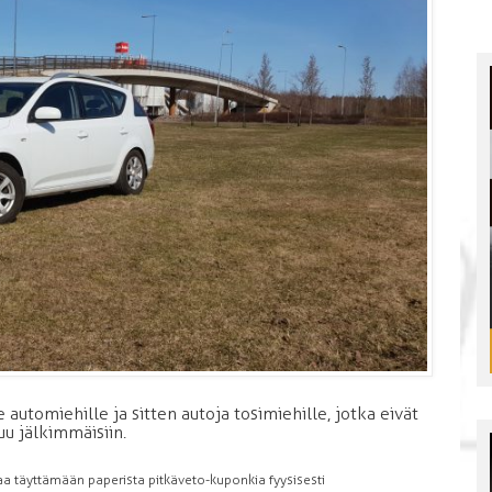
 automiehille ja sitten autoja tosimiehille, jotka eivät
uu jälkimmäisiin.
aa täyttämään paperista pitkäveto-kuponkia fyysisesti