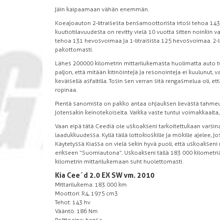
jäin kaipaamaan vähän enemmän.
Koeajoauton 2-litraisesta bensamoottorista irtosi tehoa 143
kuutiotilavuudesta on revitty vielä 10 vuotta sitten noinkin v
tehoa 131 hevosvoimaa ja 1-litraisista 125 hevosvoimaa. 2-l
pakottomasti.
Lähes 200 000 kilometrin mittarilukemasta huolimatta auto t
paljon, että mitään kitinöintejä ja resonointeja ei kuulunut, va
keväisellä asfaltilla. Tosin sen verran sitä rengasmelua oli, e
ropinaa.
Pientä sanomista on pakko antaa ohjauksen lievästä tahmeud
jotensakin keinotekoiselta. Vaikka vaste tuntui voimakkaalta,
Vaan eipä tätä Ceediä ole uskoakseni tarkoitettukaan varsina
laadukkuudessa. Kyllä tällä lottokioskille ja mökille ajelee, jo
Käytetyssä Kiassa on vielä sekin hyvä puoli, että uskoakseni 
erikseen ”Suomiautona”. Uskoakseni tällä 183 000 kilometriä a
kilometrin mittarilukemaan suht huolettomasti.
Kia Cee´d 2.0 EX SW vm. 2010
Mittarilukema: 183 000 km
Moottori: R4, 1975 cm3
Tehot: 143 hv
Vääntö: 186 Nm
Polttoaine: bensa