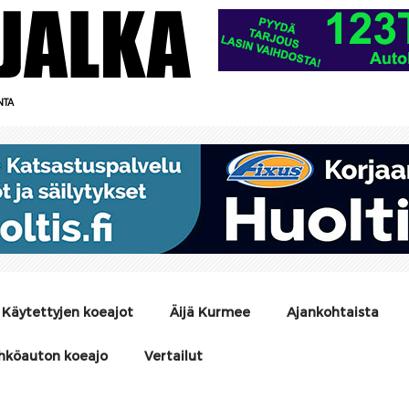
NTA
Käytettyjen koeajot
Äijä Kurmee
Ajankohtaista
hköauton koeajo
Vertailut