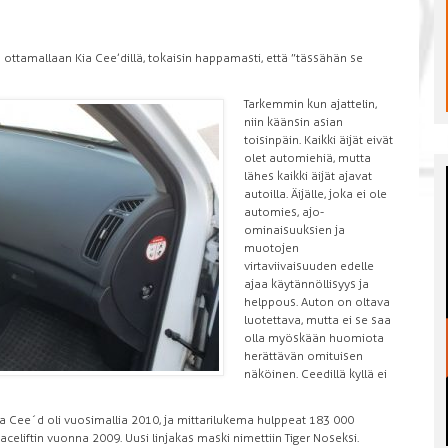
ottamallaan Kia Cee’dillä, tokaisin happamasti, että ”tässähän se
Tarkemmin kun ajattelin,
niin käänsin asian
toisinpäin. Kaikki äijät eivät
olet automiehiä, mutta
lähes kaikki äijät ajavat
autoilla. Äijälle, joka ei ole
automies, ajo-
ominaisuuksien ja
muotojen
virtaviivaisuuden edelle
ajaa käytännöllisyys ja
helppous. Auton on oltava
luotettava, mutta ei se saa
olla myöskään huomiota
herättävän omituisen
näköinen. Ceedillä kyllä ei
Kia Cee´d oli vuosimallia 2010, ja mittarilukema hulppeat 183 000
aceliftin vuonna 2009. Uusi linjakas maski nimettiin Tiger Noseksi.