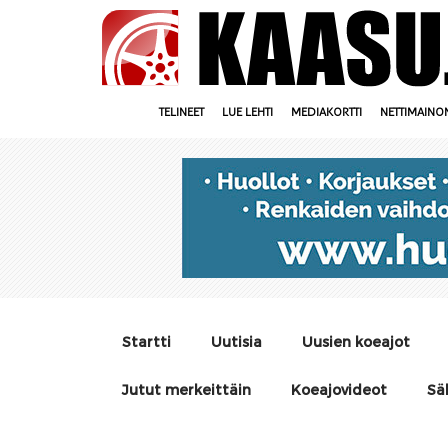
TELINEET
LUE LEHTI
MEDIAKORTTI
NETTIMAINO
Startti
Uutisia
Uusien koeajot
Jutut merkeittäin
Koeajovideot
Sä