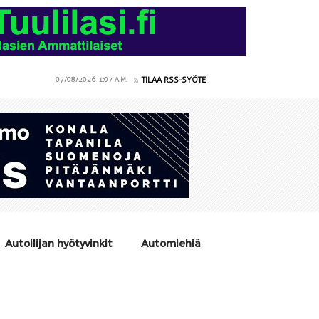
TILAA RSS-SYÖTE
07/08/2026
1:07 A.M.
Autoilijan hyötyvinkit
Automiehiä