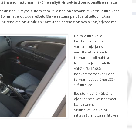
 mitäänsanomattoman näköinen näyttikin selvästi persoonallisemmalta.
akin ripaus myös automiestä, sillä hän on satsannut isoon, 2-litraiseen
 Isoimmat erot EX-varustelussa verrattuna perusvarusteltuun LX:ään
rrutustehostin, sisustuksen somisteet, parempi sisävalaistusjärjestelmä
Näitä 2-litraisella
bensamoottorilla
varustettuja ja EX-
varustetason Ceed-
farmareita oli huhtikuun
lopulla tarjolla todella
vähän,
Tori.fi:ssä
bensamoottoriset Ceed-
farmarit olivat järjestään
1.6-litraisia.
Etuistuin oli jämäkkä ja
ajoasennon sai nopeasti
kohdalleen.
Sivuttaistukeakin oli
riittävästi, mutta reisitukea