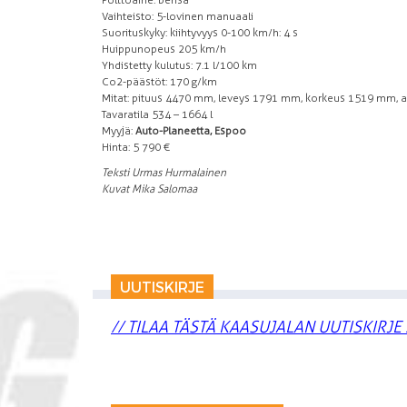
Vaihteisto: 5-lovinen manuaali
Suorituskyky: kiihtyvyys 0-100 km/h: 4 s
Huippunopeus 205 km/h
Yhdistetty kulutus: 7.1 l/100 km
Co2-päästöt: 170 g/km
Mitat: pituus 4470 mm, leveys 1791 mm, korkeus 1519 mm, a
Tavaratila 534 – 1664 l
Myyjä:
Auto-Planeetta, Espoo
Hinta: 5 790 €
Teksti Urmas Hurmalainen
Kuvat Mika Salomaa
UUTISKIRJE
// TILAA TÄSTÄ KAASUJALAN UUTISKIRJE 