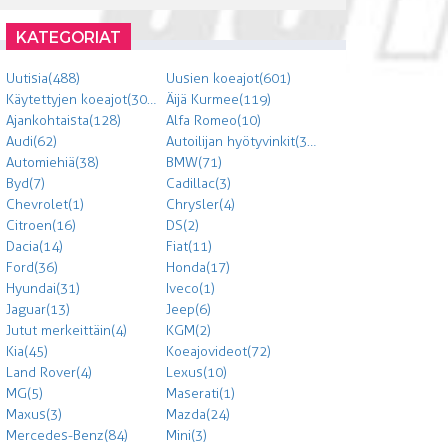
KATEGORIAT
Uutisia (488)
Uusien koeajot (601)
Käytettyjen koeajot (303)
Äijä Kurmee (119)
Ajankohtaista (128)
Alfa Romeo (10)
Audi (62)
Autoilijan hyötyvinkit (300)
Automiehiä (38)
BMW (71)
Byd (7)
Cadillac (3)
Chevrolet (1)
Chrysler (4)
Citroen (16)
DS (2)
Dacia (14)
Fiat (11)
Ford (36)
Honda (17)
Hyundai (31)
Iveco (1)
Jaguar (13)
Jeep (6)
Jutut merkeittäin (4)
KGM (2)
Kia (45)
Koeajovideot (72)
Land Rover (4)
Lexus (10)
MG (5)
Maserati (1)
Maxus (3)
Mazda (24)
Mercedes-Benz (84)
Mini (3)