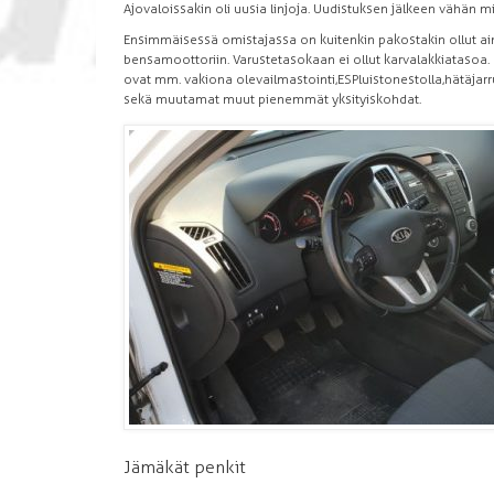
Ajovaloissakin oli uusia linjoja. Uudistuksen jälkeen vähän
Ensimmäisessä omistajassa on kuitenkin pakostakin ollut ain
bensamoottoriin. Varustetasokaan ei ollut karvalakkiatasoa.
ovat mm. vakiona oleva ilmastointi, ESP luistonestolla, hätäja
sekä muutamat muut pienemmät yksityiskohdat.
Jämäkät penkit