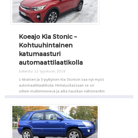
Koeajo Kia Stonic –
Kohtuuhintainen
katumaasturi
automaattilaatikolla
Julkaistu: 12 syyskuun, 2019
1-litraisen ja 3-pyttyisen Kia Stonicin saa nyt myös
automaattilaatikolla. Hintaluokassaan se on
oikein mukiinmenevä ja aika hauskan näköinenkin
[...]