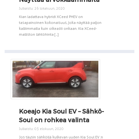
Julkaistu: 26 lokakuun, 2020
Kian ladattava hybridi XCeed PHEV on
tasapainoinen kokonaisuus, joka näyttää paljon
kalliimmalta kuin oikeasti onkaan. Kia XCeed-
malliston lähtöhinta [...]
Koeajo Kia Soul EV – Sähkö-
Soul on rohkea valinta
Julkaistu: 03 elokuun, 2020
Jos täysin sähköllä kulkevan uuden Kia Soul EV :n