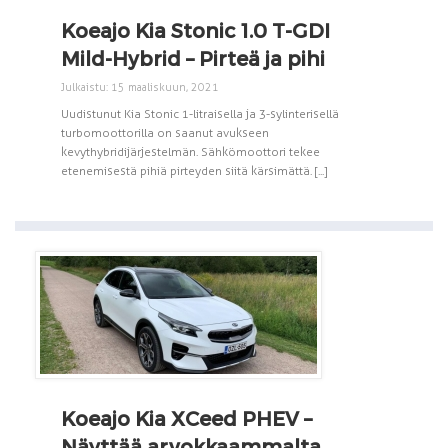
Koeajo Kia Stonic 1.0 T-GDI
Mild-Hybrid – Pirteä ja pihi
Julkaistu: 15 maaliskuun, 2021
Uudistunut Kia Stonic 1-litraisella ja 3-sylinterisellä
turbomoottorilla on saanut avukseen
kevythybridijärjestelmän. Sähkömoottori tekee
etenemisestä pihiä pirteyden siitä kärsimättä. [...]
Koeajo Kia XCeed PHEV –
Näyttää arvokkaammalta