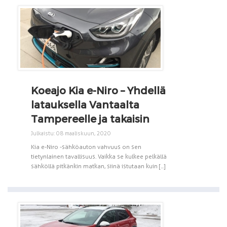
Koeajo Kia e-Niro – Yhdellä
latauksella Vantaalta
Tampereelle ja takaisin
Julkaistu: 08 maaliskuun, 2020
Kia e-Niro -sähköauton vahvuus on sen
tietynlainen tavallisuus. Vaikka se kulkee pelkällä
sähköllä pitkänkin matkan, siinä istutaan kuin [...]