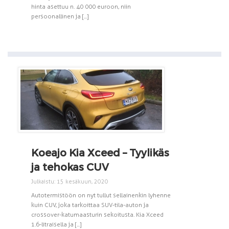
hinta asettuu n. 40 000 euroon, niin
persoonallinen ja [...]
Koeajo Kia Xceed – Tyylikäs
ja tehokas CUV
Julkaistu: 15 kesäkuun, 2020
Autotermistöön on nyt tullut sellainenkin lyhenne
kuin CUV, joka tarkoittaa SUV-tila-auton ja
crossover-katumaasturin sekoitusta. Kia Xceed
1.6-litraisella ja [...]