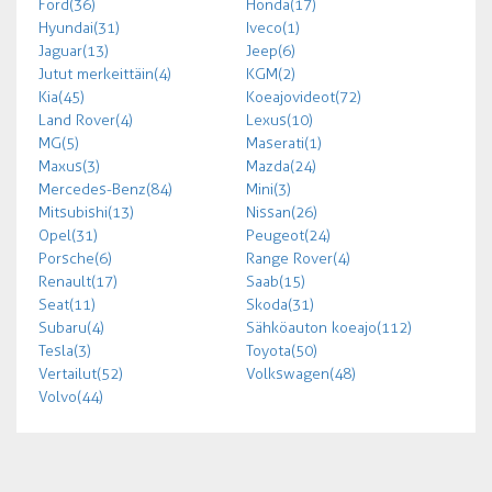
Ford (36)
Honda (17)
Hyundai (31)
Iveco (1)
Jaguar (13)
Jeep (6)
Jutut merkeittäin (4)
KGM (2)
Kia (45)
Koeajovideot (72)
Land Rover (4)
Lexus (10)
MG (5)
Maserati (1)
Maxus (3)
Mazda (24)
Mercedes-Benz (84)
Mini (3)
Mitsubishi (13)
Nissan (26)
Opel (31)
Peugeot (24)
Porsche (6)
Range Rover (4)
Renault (17)
Saab (15)
Seat (11)
Skoda (31)
Subaru (4)
Sähköauton koeajo (112)
Tesla (3)
Toyota (50)
Vertailut (52)
Volkswagen (48)
Volvo (44)