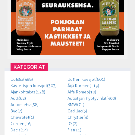
KATEGORIAT
Uutisia (488)
Uusien koeajot (601)
Käytettyjen koeajot (303)
Äijä Kurmee (119)
Ajankohtaista (128)
Alfa Romeo (10)
Audi (62)
Autoilijan hyötyvinkit (300)
Automiehiä (38)
BMW (71)
Byd (7)
Cadillac (3)
Chevrolet (1)
Chrysler (4)
Citroen (16)
DS (2)
Dacia (14)
Fiat (11)