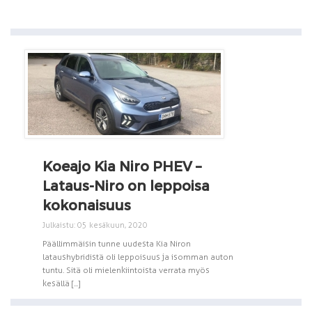
Koeajo Kia Niro PHEV –
Lataus-Niro on leppoisa
kokonaisuus
Julkaistu: 05 kesäkuun, 2020
Päällimmäisin tunne uudesta Kia Niron
lataushybridistä oli leppoisuus ja isomman auton
tuntu. Sitä oli mielenkiintoista verrata myös
kesällä [...]