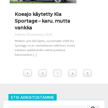
Koeajo käytetty Kia
Sportage – karu, mutta
vankka
Julkaistu: 06 joulukuun, 2018
Melkein 400 000 ajettu, vuosimallin 2006 Kia
Sportage on jo vanhahtavan näköinen, mutta
edelleen yllättävänkin nätisti pelittävä
katumaasturi. [...]
1
2
3
4
5
ETSI ARKISTOSTAMME