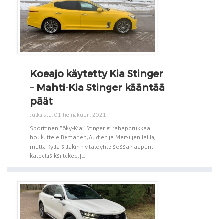
Koeajo käytetty Kia Stinger
– Mahti-Kia Stinger kääntää
päät
Julkaistu: 01 heinäkuun, 2021
Sporttinen ”öky-Kia” Stinger ei rahaporukkaa
houkuttele Bemarien, Audien ja Mersujen lailla,
mutta kyllä silläkin rivitaloyhteisössä naapurit
kateellisiksi tekee. [...]