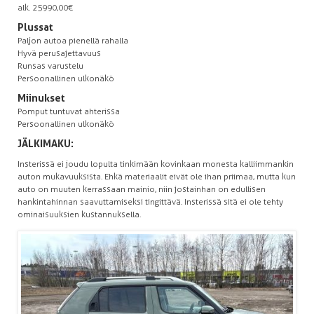
alk. 25 990,00 €
Plussat
Paljon autoa pienellä rahalla
Hyvä perusajettavuus
Runsas varustelu
Persoonallinen ulkonäkö
Miinukset
Pomput tuntuvat ahterissa
Persoonallinen ulkonäkö
JÄLKIMAKU:
Insterissä ei joudu lopulta tinkimään kovinkaan monesta kalliimmankin
auton mukavuuksista. Ehkä materiaalit eivät ole ihan priimaa, mutta kun
auto on muuten kerrassaan mainio, niin jostainhan on edullisen
hankintahinnan saavuttamiseksi tingittävä. Insterissä sitä ei ole tehty
ominaisuuksien kustannuksella.