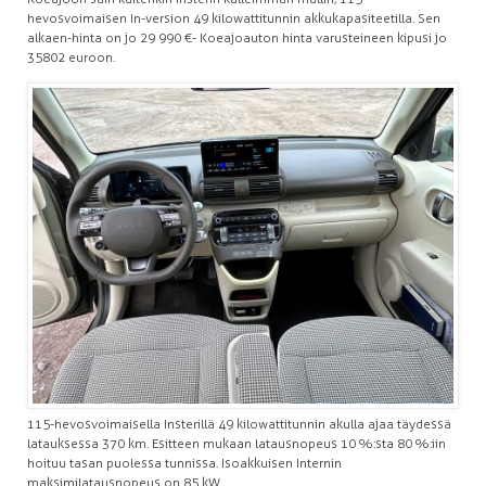
hevosvoimaisen In-version 49 kilowattitunnin akkukapasiteetilla. Sen
alkaen-hinta on jo 29 990 €- Koeajoauton hinta varusteineen kipusi jo
35 802 euroon.
115-hevosvoimaisella Insterillä 49 kilowattitunnin akulla ajaa täydessä
latauksessa 370 km. Esitteen mukaan latausnopeus 10 %:sta 80 %:iin
hoituu tasan puolessa tunnissa. Isoakkuisen Internin
maksimilatausnopeus on 85 kW.