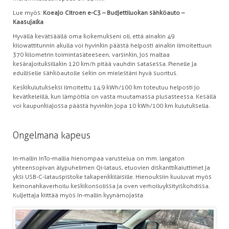
Lue myös:
Koeajo Citroen e-C3 – Budjettiluokan sähköauto –
Kaasujalka
Hyvällä kevätsäällä oma kokemukseni oli, että ainakin 49
kilowattitunnin akulla voi hyvinkin päästä helposti ainakin ilmoitettuun
370 kilometrin toimintasäteeseen; varsinkin, jos maltaa
kesärajoituksillakin 120 km/h pitää vauhdin satasessa. Pienelle ja
edulliselle sähköautolle sekin on mielestäni hyvä suoritus.
Keskikulutukseksi ilmoitettu 14.9 kWh/100 km toteutuu helposti jo
kevätkeleillä, kun lämpötila on vasta muutamassa plusasteessa. Kesällä
voi kaupunkiajossa päästä hyvinkin jopa 10 kWh/100 km kulutuksella.
Ongelmana kapeus
In-mallin InTo-mallia hienompaa varustelua on mm. langaton
yhteensopivan älypuhelimen Qi-lataus, etuovien diskanttikaiuttimet ja
yksi USB-C-latauspistoke takapenkkiläisille. Hienouksiin kuuluvat myös
keinonahkaverhoilu keskikonsolissa ja oven verhoiluyksityiskohdissa.
Kuljettaja kiittää myös In-mallin kyynärnojasta.