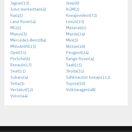
Jaguar (13)
Jeep (6)
Jutut merkeittäin (4)
KGM (2)
Kia (45)
Koeajovideot (72)
Land Rover (4)
Lexus (10)
MG (5)
Maserati (1)
Maxus (3)
Mazda (24)
Mercedes-Benz (84)
Mini (3)
Mitsubishi (13)
Nissan (26)
Opel (31)
Peugeot (24)
Porsche (6)
Range Rover (4)
Renault (17)
Saab (15)
Seat (11)
Skoda (31)
Subaru (4)
Sähköauton koeajo (112)
Tesla (3)
Toyota (50)
Vertailut (52)
Volkswagen (48)
Volvo (44)