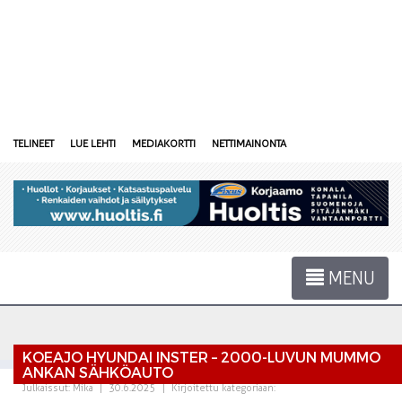
TELINEET
LUE LEHTI
MEDIAKORTTI
NETTIMAINONTA
MENU
KOEAJO HYUNDAI INSTER – 2000-LUVUN MUMMO
ANKAN SÄHKÖAUTO
Julkaissut:
Mika
|
30.6.2025
|
Kirjoitettu kategoriaan: