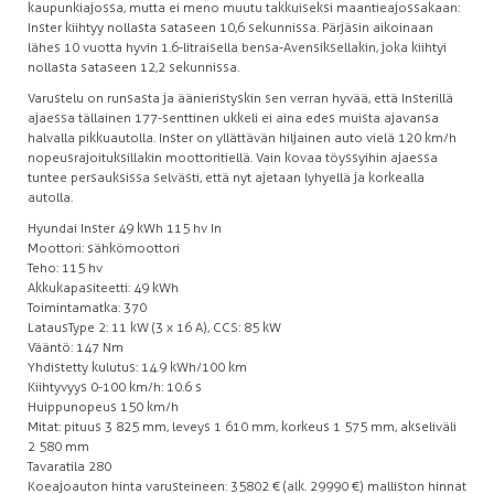
kaupunkiajossa, mutta ei meno muutu takkuiseksi maantieajossakaan:
Inster kiihtyy nollasta sataseen 10,6 sekunnissa. Pärjäsin aikoinaan
lähes 10 vuotta hyvin 1.6-litraisella bensa-Avensiksellakin, joka kiihtyi
nollasta sataseen 12,2 sekunnissa.
Varustelu on runsasta ja äänieristyskin sen verran hyvää, että Insterillä
ajaessa tällainen 177-senttinen ukkeli ei aina edes muista ajavansa
halvalla pikkuautolla. Inster on yllättävän hiljainen auto vielä 120 km/h
nopeusrajoituksillakin moottoritiellä. Vain kovaa töyssyihin ajaessa
tuntee persauksissa selvästi, että nyt ajetaan lyhyellä ja korkealla
autolla.
Hyundai Inster 49 kWh 115 hv In
Moottori: sähkömoottori
Teho: 115 hv
Akkukapasiteetti: 49 kWh
Toimintamatka: 370
Lataus Type 2: 11 kW (3 x 16 A), CCS: 85 kW
Vääntö: 147 Nm
Yhdistetty kulutus: 14.9 kWh/100 km
Kiihtyvyys 0-100 km/h: 10.6 s
Huippunopeus 150 km/h
Mitat: pituus 3 825 mm, leveys 1 610 mm, korkeus 1 575 mm, akseliväli
2 580 mm
Tavaratila 280
Koeajoauton hinta varusteineen: 35 802 € (alk. 29 990 €) malliston hinnat