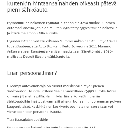
kuitenkin hintaansa nähden oikeasti pätevä
pieni sähköauto.
Hyväntuulisen näköinen Hyundai Inster on piristävä tulokas Suomen
automarkkinoilla, jotka on muuten kyllästetty aggressiivisen näköisillä
ja kiilusilmälamppuisilla autoilla.
Hyundai Insterin vertailu oikeaan Mummo Ankan perustuu myös sikäli
todellisuuteen, että Auto Bild -lehti kertoi jo vuonna 2011 Mummo
Ankan ajelleen kanojensa kanssa maatilallaan äänettömästi 1916-
mallisella Detroit Electric -sähköautolla.
Liian persoonallinen?
Useampi autovalmistaja on tuonut markkinoille myös pienen
sähköauton. Hyundai Insterin saa halvimmillaan 25 990 eurolla. Inster
on vain 3,8 metriä pitkä. Näihin lyhyisiin ja korkeisiin pieniin
sähköautoihin ihastuvat varmasti ainakin boheemit nuoremman polven
kaupunkilaiset. Keski-ikäinen keskivertosuomalainen sen sijaan voi
vierastaa niiden persoonallisuutta.
Tilaa Kaasujalan uutiskirje
Koeajoon sain kuitenkin Insterin kalleimman mallin, 115-