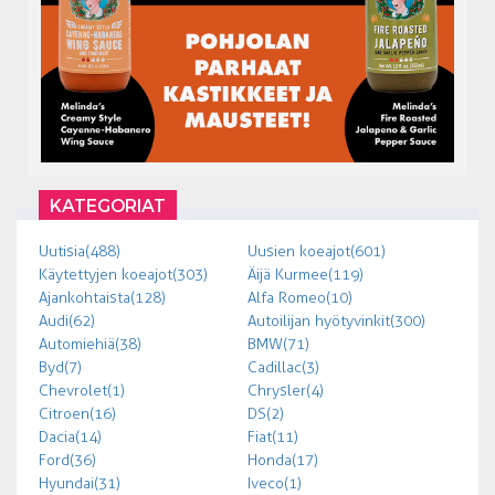
KATEGORIAT
Uutisia (488)
Uusien koeajot (601)
Käytettyjen koeajot (303)
Äijä Kurmee (119)
Ajankohtaista (128)
Alfa Romeo (10)
Audi (62)
Autoilijan hyötyvinkit (300)
Automiehiä (38)
BMW (71)
Byd (7)
Cadillac (3)
Chevrolet (1)
Chrysler (4)
Citroen (16)
DS (2)
Dacia (14)
Fiat (11)
Ford (36)
Honda (17)
Hyundai (31)
Iveco (1)