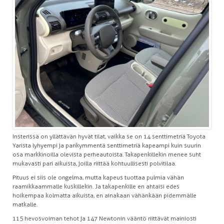
Insterissä on yllättävän hyvät tilat, vaikka se on 14 senttimetriä Toyota
Yarista lyhyempi ja parikymmentä senttimetriä kapeampi kuin suurin
osa markkinoilla olevista perheautoista. Takapenkillekin menee suht
mukavasti pari aikuista, joilla riittää kohtuullisesti polvitilaa.
Pituus ei siis ole ongelma, mutta kapeus tuottaa pulmia vähän
raamikkaammalle kuskillekin. Ja takapenkille en ahtaisi edes
hoikempaa kolmatta aikuista, en ainakaan vähänkään pidemmälle
matkalle.
115 hevosvoiman tehot ja 147 Newtonin vääntö riittävät mainiosti