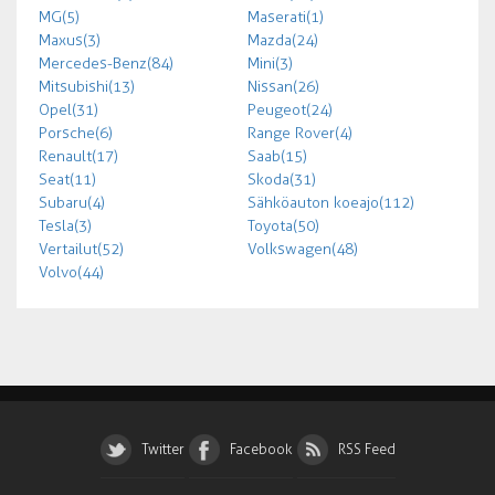
MG (5)
Maserati (1)
Maxus (3)
Mazda (24)
Mercedes-Benz (84)
Mini (3)
Mitsubishi (13)
Nissan (26)
Opel (31)
Peugeot (24)
Porsche (6)
Range Rover (4)
Renault (17)
Saab (15)
Seat (11)
Skoda (31)
Subaru (4)
Sähköauton koeajo (112)
Tesla (3)
Toyota (50)
Vertailut (52)
Volkswagen (48)
Volvo (44)
Twitter
Facebook
RSS Feed