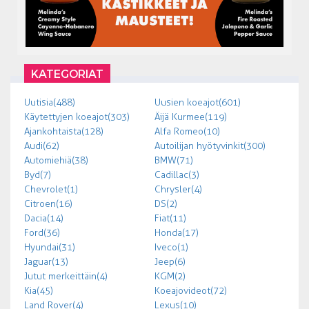
KATEGORIAT
Uutisia (488)
Uusien koeajot (601)
Käytettyjen koeajot (303)
Äijä Kurmee (119)
Ajankohtaista (128)
Alfa Romeo (10)
Audi (62)
Autoilijan hyötyvinkit (300)
Automiehiä (38)
BMW (71)
Byd (7)
Cadillac (3)
Chevrolet (1)
Chrysler (4)
Citroen (16)
DS (2)
Dacia (14)
Fiat (11)
Ford (36)
Honda (17)
Hyundai (31)
Iveco (1)
Jaguar (13)
Jeep (6)
Jutut merkeittäin (4)
KGM (2)
Kia (45)
Koeajovideot (72)
Land Rover (4)
Lexus (10)