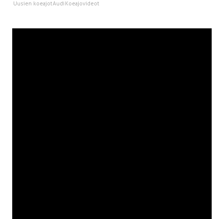
Uusien koeajot
Audi
Koeajovideot