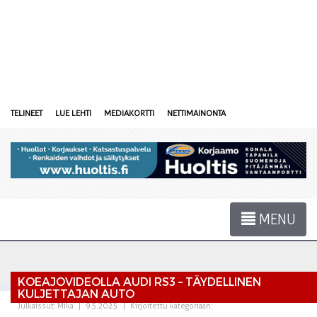
TELINEET
LUE LEHTI
MEDIAKORTTI
NETTIMAINONTA
MENU
KOEAJOVIDEOLLA AUDI RS3 – TÄYDELLINEN
KULJETTAJAN AUTO
Julkaissut:
Mika
|
9.5.2025
|
Kirjoitettu kategoriaan: