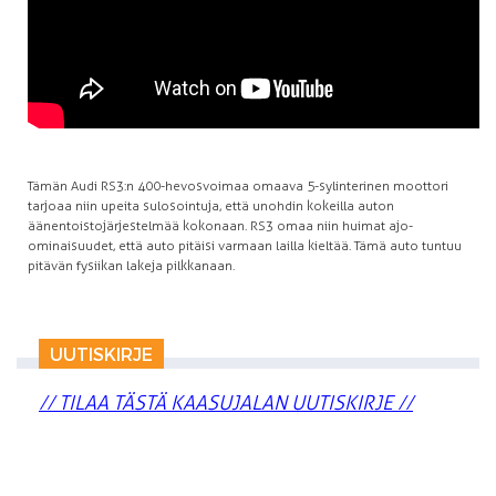
Tämän Audi RS3:n 400-hevosvoimaa omaava 5-sylinterinen moottori
tarjoaa niin upeita sulosointuja, että unohdin kokeilla auton
äänentoistojärjestelmää kokonaan. RS3 omaa niin huimat ajo-
ominaisuudet, että auto pitäisi varmaan lailla kieltää. Tämä auto tuntuu
pitävän fysiikan lakeja pilkkanaan.
UUTISKIRJE
// TILAA TÄSTÄ KAASUJALAN UUTISKIRJE //