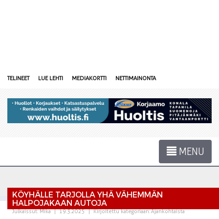
TELINEET
LUE LEHTI
MEDIAKORTTI
NETTIMAINONTA
MENU
KÖYHÄLLE TARJOLLA YHÄ VÄHEMMÄN
HALPOJAKAAN AUTOJA
Julkaissut:
Mika
|
19.3.2025
|
Kirjoitettu kategoriaan:
Ajankohtaista