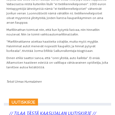
Valtaosassa niistä kuitenkin kluki ”ei tieliikennekelpoinen”. 1000 euron
hintapyyntöjä lähestyessä nämä ”ei tieliikennekelpoiset” vähenivät
jonkun verran. Luonnollisesti nämä vähätkin ns. tieliikennekelpoiset
olivat myynnissä yksityisillä, joiden kanssa kaupankäyminen on aina
arvan kauppaa.
Markkinathan toimivat niin, että kun kysyntä kasvaa, niin hinnatkin
nousevat. Niin se toimii vaihtoautomarkkinassakin.
”Markkinatilanne asettaa haasteita ostajille, mutta myös myyjille.
Halvimmat autot menevät nopeasti kaupaksi, ja hinnat pysyvät
korkealla”, tiivistää Jorma Erkkilä Salkunrakentaja-blogissaan.
Ennen ehkä saattoi sanoa, että ”onni yksillä, auto kaikilla”. Ei enää.
Aikamoisen haasteen edessä on vaikkapa vähävarainen opiskelija, joka
tarvitsee autoa kesätöissä.
Teksti Urmas Hurmalainen
UUTISKIRJE
// TILAA TÄSTÄ KAASUJALAN UUTISKIRJE //