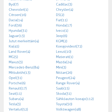
Byd (7)
Cadillac (3)
Chevrolet (1)
Chrysler (4)
Citroen (16)
DS (2)
Dacia (14)
Fiat (11)
Ford (36)
Honda (17)
Hyundai (31)
Iveco (1)
Jaguar (13)
Jeep (6)
Jutut merkeittäin (4)
KGM (2)
Kia (45)
Koeajovideot (72)
Land Rover (4)
Lexus (10)
MG (5)
Maserati (1)
Maxus (3)
Mazda (24)
Mercedes-Benz (84)
Mini (3)
Mitsubishi (13)
Nissan (26)
Opel (31)
Peugeot (24)
Porsche (6)
Range Rover (4)
Renault (17)
Saab (15)
Seat (11)
Skoda (31)
Subaru (4)
Sähköauton koeajo (112)
Tesla (3)
Toyota (50)
Vertailut (52)
Volkswagen (48)