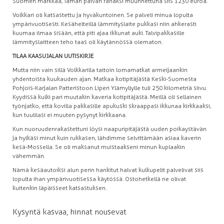
Suomen markkaa, Tämän päivän rahaksi muunnettuna siis 1230 euroa.
Volkkari oli katsastettu ja hyväkuntoinen. Se palveli minua lopulta
ympärivuotisesti. Kesähelteillä lämmityslaite pukkasi niin ahkerasti
kuumaa ilmaa sisään, että piti ajaa ikkunat auki. Talvipakkasille
lämmityslaitteen teho taas oli käytännössä olematon.
TILAA KAASUJALAN UUTISKIRJE
Mutta niin vain sillä Volkkarilla taitoin lomamatkat armeijaankin
yhdentoista kuukauden ajan. Matkaa kotipitäjästä Keski-Suomesta
Pohjois-Karjalan Patteristoon Liperi Ylämyllylle tuli 250 kilometriä siivu.
Kyydissä kulki pari muutakin kaveria kotipitäjästä. Meillä oli sellainen
työnjatko, että kovilla pakkasille apukuski skraappasi ikkunaa kirkkaaksi,
kun tuulilasi ei muuten pysynyt kirkkaana.
Kun nuoruudenrakastettuni löysi naapuripitäjästä uuden poikaystävän
ja hylkäsi minut kuin rukkasen, lähdimme selvittämään asiaa kaverin
kesä-Mossella. Se oli maksanut muistaakseni minun kuplaakin
vähemmän.
Nämä kesäautoiksi alun perin hankitut halvat kulkupelit palvelivat siis
lopulta ihan ympärivuotisessa käytössä. Ostohetkellä ne olivat
kuitenkin läpäisseet katsastuksen.
Kysyntä kasvaa, hinnat nousevat