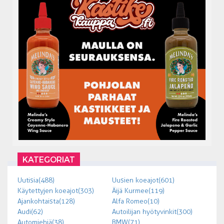
KATEGORIAT
Uutisia (488)
Uusien koeajot (601)
Käytettyjen koeajot (303)
Äijä Kurmee (119)
Ajankohtaista (128)
Alfa Romeo (10)
Audi (62)
Autoilijan hyötyvinkit (300)
Automiehiä (38)
BMW (71)