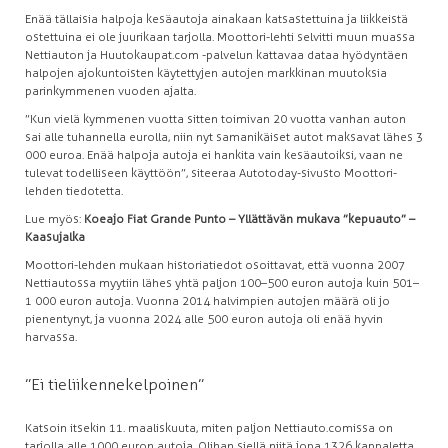
Enää tällaisia halpoja kesäautoja ainakaan katsastettuina ja liikkeistä
ostettuina ei ole juurikaan tarjolla. Moottori-lehti selvitti muun muassa
Nettiauton ja Huutokaupat.com -palvelun kattavaa dataa hyödyntäen
halpojen ajokuntoisten käytettyjen autojen markkinan muutoksia
parinkymmenen vuoden ajalta.
”Kun vielä kymmenen vuotta sitten toimivan 20 vuotta vanhan auton
sai alle tuhannella eurolla, niin nyt samanikäiset autot maksavat lähes 3
000 euroa. Enää halpoja autoja ei hankita vain kesäautoiksi, vaan ne
tulevat todelliseen käyttöön”, siteeraa Autotoday-sivusto Moottori-
lehden tiedotetta.
Lue myös:
Koeajo Fiat Grande Punto – Yllättävän mukava ”kepuauto” –
Kaasujalka
Moottori-lehden mukaan historiatiedot osoittavat, että vuonna 2007
Nettiautossa myytiin lähes yhtä paljon 100–500 euron autoja kuin 501–
1 000 euron autoja. Vuonna 2014 halvimpien autojen määrä oli jo
pienentynyt, ja vuonna 2024 alle 500 euron autoja oli enää hyvin
harvassa.
”Ei tieliikennekelpoinen”
Katsoin itsekin 11. maaliskuuta, miten paljon Nettiauto.comissa on
tarjolla alle 1000 euron autoja. Olihan siellä niitä jopa 1326 kappaletta.