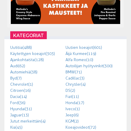
KATEGORIAT
Uutisia (488)
Uusien koeajot (601)
Käytettyjen koeajot (303)
Äijä Kurmee (119)
Ajankohtaista (128)
Alfa Romeo (10)
Audi (62)
Autoilijan hyötyvinkit (300)
Automiehiä (38)
BMW (71)
Byd (7)
Cadillac (3)
Chevrolet (1)
Chrysler (4)
Citroen (16)
DS (2)
Dacia (14)
Fiat (11)
Ford (36)
Honda (17)
Hyundai (31)
Iveco (1)
Jaguar (13)
Jeep (6)
Jutut merkeittäin (4)
KGM (2)
Kia (45)
Koeajovideot (72)