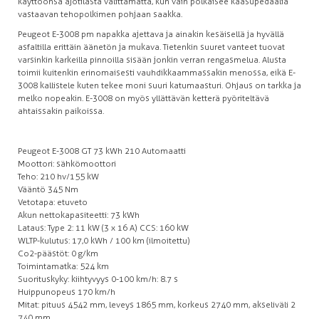
käyttöönsä ajotilasta välittämättä, kun vain polkaisee kaasupedaalia
vastaavan tehopolkimen pohjaan saakka.
Peugeot E-3008 pm napakka ajettava ja ainakin kesäisellä ja hyvällä
asfaltilla erittäin äänetön ja mukava. Tietenkin suuret vanteet tuovat
varsinkin karkeilla pinnoilla sisään jonkin verran rengasmelua. Alusta
toimii kuitenkin erinomaisesti vauhdikkaammassakin menossa, eikä E-
3008 kallistele kuten tekee moni suuri katumaasturi. Ohjaus on tarkka ja
melko nopeakin. E-3008 on myös yllättävän ketterä pyöriteltävä
ahtaissakin paikoissa.
Peugeot E-3008 GT 73 kWh 210 Automaatti
Moottori: sähkömoottori
Teho: 210 hv/155 kW
Vääntö 345 Nm
Vetotapa: etuveto
Akun nettokapasiteetti: 73 kWh
Lataus: Type 2: 11 kW (3 x 16 A) CCS: 160 kW
WLTP-kulutus: 17,0 kWh / 100 km (ilmoitettu)
Co2-päästöt: 0 g/km
Toimintamatka: 524 km
Suorituskyky: kiihtyvyys 0-100 km/h: 8.7 s
Huippunopeus 170 km/h
Mitat: pituus 4542 mm, leveys 1865 mm, korkeus 2740 mm, akseliväli 2
740 mm