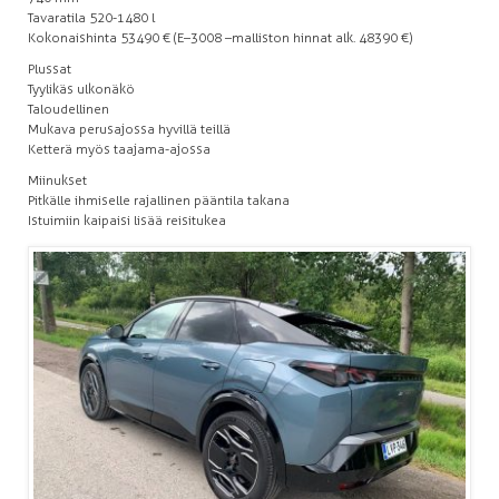
Tavaratila 520-1480 l
Kokonaishinta 53 490 € (E–3008 –malliston hinnat alk. 48 390 €)
Plussat
Tyylikäs ulkonäkö
Taloudellinen
Mukava perusajossa hyvillä teillä
Ketterä myös taajama-ajossa
Miinukset
Pitkälle ihmiselle rajallinen pääntila takana
Istuimiin kaipaisi lisää reisitukea