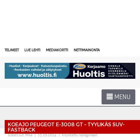
TELINEET
LUE LEHTI
MEDIAKORTTI
NETTIMAINONTA
MENU
KOEAJO PEUGEOT E-3008 GT – TYYLIKÄS SUV-
FASTBACK
Julkaissut:
Mika
|
15.10.2024
|
Kirjoitettu kategoriaan: