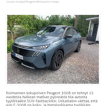
Uusien koeajot
Peugeot
Sähköauton koeajo
Kolmannen sukupolven Peugeot 3008 on tehnyt 15
vuodessa huikean matkan pyöreästä tila-autosta
tyylikkääksi SUV-Fastbackiksi. Uskaltaisin väittää, että
uusi E-3008 on koko- ja hintaluokkansa tyylikkäin