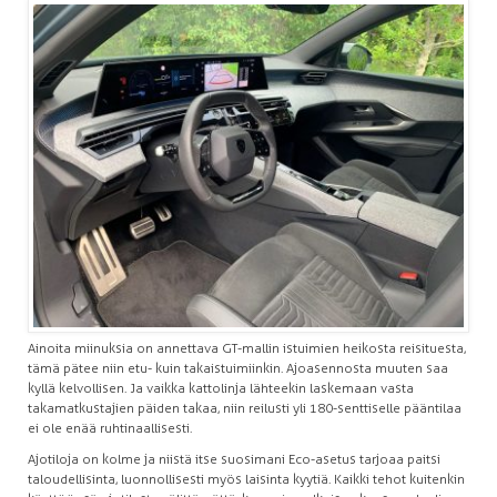
Ainoita miinuksia on annettava GT-mallin istuimien heikosta reisituesta,
tämä pätee niin etu- kuin takaistuimiinkin. Ajoasennosta muuten saa
kyllä kelvollisen. Ja vaikka kattolinja lähteekin laskemaan vasta
takamatkustajien päiden takaa, niin reilusti yli 180-senttiselle pääntilaa
ei ole enää ruhtinaallisesti.
Ajotiloja on kolme ja niistä itse suosimani Eco-asetus tarjoaa paitsi
taloudellisinta, luonnollisesti myös laisinta kyytiä. Kaikki tehot kuitenkin