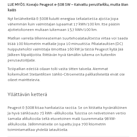
LUE MYÖS: Koeajo Peugeot e-308 SW – Kaivattu perusfarkku, mutta liian
kallis
Nyt kesähelteillä E-3008 kulutti energiaa sekalaisessa ajossa jopa
vähemmän kuin valmistajan lupaamat 17 kWh/100 km. Itse pääsin
ajotietokoneen mukaan lukemaan 15,7 kWh/100 km.
Matkan varrella liikenneaseman suurtehoalatauksessa virtaa voi saada
lisää 100 kilometrin matkalle jopa 10 minuutissa. Pikalatauksen (DC)
huipputehoksi valmistaja ilmoittaa 160 kW ja tässä Peugeot kyllä jää
jälkeen kilpailijoista. Riittävän hyvä tämäkin lukema on kuitenkin
perusautoilijalle.
Tosipaikan edessä ollaan toki vasta sitten talvella. Aiemmat
kokemukset Stellantiksen sähkö-Citroeneista pakkaskeleillä eivät ole
olleet mairittelevia.
Yllättävän ketterä
Peugeot E-3008 kisaa hankalassa raossa. Se on kiistatta hyvänäköinen
ja hyvä sähköauto 73 kWh -akkukoolla. Tulossa on nelivetoinen versio
samalla akkukoolla sekä etuvetoinen malli suuremmalla 98 kW-
akkukoolla. Jälkimmäiselle on lupailtu jopa 700 kilometrin
toimintamatkaa yhdellä latauksella.