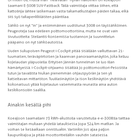
saamani E-3008 SUV-Fastback. Tällä valmistaja viittaa siihen, että
kattolinja lähtee laskemaan vasta takamatkustajien päiden takaa, eikä
siis syö takapenkkiläisten pääntilaa.
Sähkö on nyt ”in” ja ensimmäinen uudistunut 3008 on täyssähköinen.
Peugeoteja saa edelleen polttomoottorisina, mutta ne ovat vain
sivutuotteita: Stellantis-konsernissa tuotannon ja suunnittelun
pääpaino on nyt sähköautoissa.
Uuden sukupolven Peugeot i-Cockpit pitää sisällään vaikuttavan 21-
tuumaisen, teräväpiirtoisen ja kaarevan panoraamanäytön, joka kelluu
kojelaudan yläpuolella. Erityisen jännän tunnelman se luo illan
hämärtyessä. i-Cockpit-ohjaamo sisältää jo polttomoottori-Pesosista
tutun ja tavallista hiukan pienemmän ohjauspyörän ja sen yli
katseltavan mittariston. Tuulilasinäytön ja ison keskinäytön yhdistävä
kokonaisuus yltää kojetaulun vasemmasta reunasta aina auton
keskikonsoliin saakka.
Ainakin kesällä pihi
Koeajoon saamallani 73 kWh-akustolla varustetulla e-e-3008:lla taittaa
valmistajan mukaan yhdellä latauksessa jopa 524 km matkan. Ja
voihan se kesäaikaan onnistuakin. Varsinkin jos ajaa paljon
kaupunkiajoa ja pitää moottoritielläkin vauhdin satasessa.