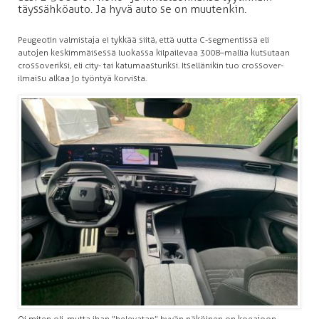
täyssähköauto. Ja hyvä auto se on muutenkin.
Peugeotin valmistaja ei tykkää siitä, että uutta C-segmentissä eli
autojen keskimmäisessä luokassa kilpailevaa 3008–mallia kutsutaan
crossoveriksi, eli city- tai katumaasturiksi. Itsellänikin tuo crossover-
ilmaisu alkaa jo työntyä korvista.
Oi miten oli, mutta ihan ”helevatan” hyvän näköinen on koeajoon