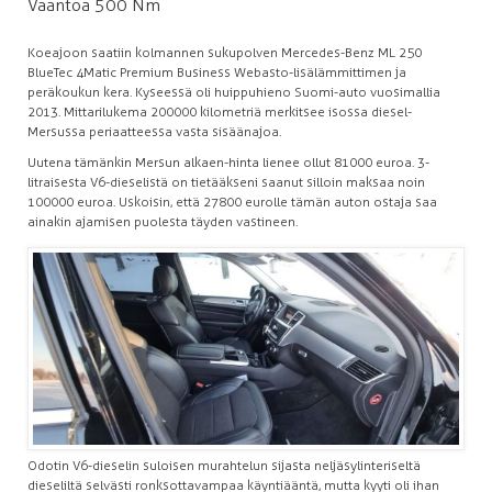
Vääntöä 500 Nm
Koeajoon saatiin kolmannen sukupolven Mercedes-Benz ML 250
BlueTec 4Matic Premium Business Webasto-lisälämmittimen ja
peräkoukun kera. Kyseessä oli huippuhieno Suomi-auto vuosimallia
2013. Mittarilukema 200 000 kilometriä merkitsee isossa diesel-
Mersussa periaatteessa vasta sisäänajoa.
Uutena tämänkin Mersun alkaen-hinta lienee ollut 81 000 euroa. 3-
litraisesta V6-dieselistä on tietääkseni saanut silloin maksaa noin
100 000 euroa. Uskoisin, että 27 800 eurolle tämän auton ostaja saa
ainakin ajamisen puolesta täyden vastineen.
Odotin V6-dieselin suloisen murahtelun sijasta neljäsylinteriseltä
dieseliltä selvästi ronksottavampaa käyntiääntä, mutta kyyti oli ihan