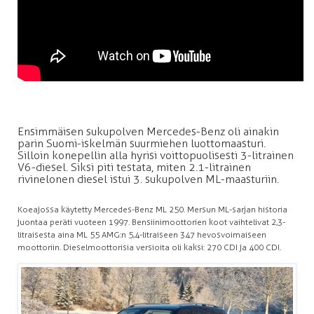
Ensimmäisen sukupolven Mercedes-Benz oli ainakin
parin Suomi-iskelmän suurmiehen luottomaasturi.
Silloin konepellin alla hyrisi voittopuolisesti 3-litrainen
V6-diesel. Siksi piti testata, miten 2.1-litrainen
rivinelonen diesel istui 3. sukupolven ML-maasturiin.
Koeajossa käytetty Mercedes-Benz ML 250. Mersun ML-sarjan historia
juontaa peräti vuoteen 1997. Bensiinimoottorien koot vaihtelivat 2,3-
litraisesta aina ML 55 AMG:n 5,4-litraiseen 347 hevosvoimaiseen
moottoriin. Dieselmoottorisia versioita oli kaksi: 270 CDI ja 400 CDI.