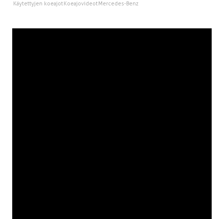
Käytettyjen koeajot
Koeajovideot
Mercedes-Benz