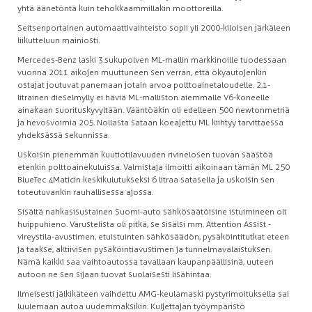
yhtä äänetöntä kuin tehokkaammillakin moottoreilla.
Seitsenportainen automaattivaihteisto sopii yli 2000-kiloisen järkäleen
liikutteluun mainiosti.
Mercedes-Benz laski 3.sukupolven ML-mallin markkinoille tuodessaan
vuonna 2011 aikojen muuttuneen sen verran, että ökyautojenkin
ostajat joutuvat panemaan jotain arvoa polttoainetaloudelle. 2,1-
litrainen dieselmylly ei häviä ML-malliston aiemmalle V6-koneelle
ainakaan suorituskyvyltään. Vääntöäkin oli edelleen 500 newtonmetriä
ja hevosvoimia 205. Nollasta sataan koeajettu ML kiihtyy tarvittaessa
yhdeksässä sekunnissa.
Uskoisin pienemmän kuutiotilavuuden rivinelosen tuovan säästöä
etenkin polttoainekuluissa. Valmistaja ilmoitti aikoinaan tämän ML 250
BlueTec 4Maticin keskikulutukseksi 6 litraa satasella ja uskoisin sen
toteutuvankin rauhallisessa ajossa.
Sisältä nahkasisustainen Suomi-auto sähkösäätöisine istuimineen oli
huippuhieno. Varustelista oli pitkä, se sisälsi mm. Attention Assist -
vireystila-avustimen, etuistuinten sähkösäädön, pysäköintitutkat eteen
ja taakse, aktiivisen pysäköintiavustimen ja tunnelmavalaistuksen.
Nämä kaikki saa vaihtoautossa tavallaan kaupanpäällisinä, uuteen
autoon ne sen sijaan tuovat suolaisesti lisähintaa.
Ilmeisesti jälkikäteen vaihdettu AMG-keulamaski pystyrimoituksella sai
luulemaan autoa uudemmaksikin. Kuljettajan työympäristö