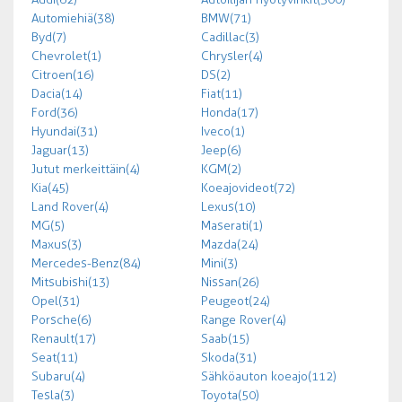
Automiehiä (38)
BMW (71)
Byd (7)
Cadillac (3)
Chevrolet (1)
Chrysler (4)
Citroen (16)
DS (2)
Dacia (14)
Fiat (11)
Ford (36)
Honda (17)
Hyundai (31)
Iveco (1)
Jaguar (13)
Jeep (6)
Jutut merkeittäin (4)
KGM (2)
Kia (45)
Koeajovideot (72)
Land Rover (4)
Lexus (10)
MG (5)
Maserati (1)
Maxus (3)
Mazda (24)
Mercedes-Benz (84)
Mini (3)
Mitsubishi (13)
Nissan (26)
Opel (31)
Peugeot (24)
Porsche (6)
Range Rover (4)
Renault (17)
Saab (15)
Seat (11)
Skoda (31)
Subaru (4)
Sähköauton koeajo (112)
Tesla (3)
Toyota (50)