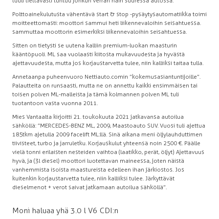
tuuli tiettävästi tuntuu jonkun verran näin suuressa autossa.
Polttoainekulutusta vähentävä start & stop -pysäytysautomatiikka toimi
moitteettomasti: moottori sammui heti liikennevaloihin seisahtuessa.
sammuttaa moottorin esimerkiksi liikennevaloihin seisahtuessa.
Sitten on tietysti se uutena kalliin premium-luokan maasturin
kääntöpuoli. ML saa vuolaasti kiitosta mukavuudesta ja hyvästä
ajettavuudesta, mutta jos korjaustarvetta tulee, niin kalliiksi taitaa tulla.
Annetaanpa puheenvuoro Nettiauto.comin ”kokemusasiantuntijoille”.
Palautteita on runsaasti, mutta ne on annettu kaikki ensimmäisen tai
toisen polven ML-malleista ja tämä kolmannen polven ML tuli
tuotantoon vasta vuonna 2011.
Mies Vantaalta kirjoitti 21. toukokuuta 2021 jatkavansa autoilua
sähköllä: ”MERCEDES-BENZ ML, 2009, Maastoauto SUV. Vuosi tuli ajettua
185tkm ajetulla 2009 facelift ML:llä. Sinä aikana meni öljylauhduttimen
tiivisteet, turbo ja jarruletku. Korjauskulut yhteensä noin 2500 €. Päälle
vielä tonni erilaisten nesteiden vaihtoa (laatikko, perät, öljyt) Ajettavuus
hyvä, ja (3l diesel) moottori luotettavan maineessa, joten näistä
vanhemmista isoista maastureista edelleen ihan järkiostos. Jos
kuitenkin korjaustarvetta tulee, niin kalliiksi tulee. Järkyttävät
dieselmenot + verot saivat jatkamaan autoilua sähköllä”.
Moni haluaa yhä 3.0 l V6 CDI:n