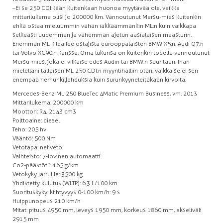
–Ei se 250 CDI:kään kuitenkaan huonoa myytävää ole, vaikka
mittarilukema olisi jo 200 000 km. Vannoutunut Mersu-mies kuitenkin
ehkä ostaa mieluummin vähän iäkkäämmänkin ML:n kuin vaikkapa
selkeästi uudemman ja vähemmän ajetun aasialaisen maasturin.
Enemmän ML kilpailee ostajista eurooppalaisten BMW X5:n, Audi Q7:n
tai Volvo XC90:n kanssa. Oma lukunsa on kuitenkin todella vannoutunut
Mersu-mies, joka ei vilkaise edes Audin tai BMW:n suuntaan. Ihan
mielelläni tällaisen ML 250 CDI:n myyntihalliin otan, vaikka se ei sen
enempää riemunkiljahduksia kuin surunkyyneleitäkään kirvoita.
Mercedes-Benz ML 250 BlueTec 4Matic Premium Business, vm. 2013
Mittarilukema: 200 000 km
Moottori: R4, 2143 cm3
Polttoaine: diesel
Teho: 205 hv
Vääntö: 500 Nm
Vetotapa: neliveto
Vaihteisto: 7-lovinen automaatti
Co2-päästöt¨: 165 g/km
Vetokyky jarruilla: 3500 kg
Yhdistetty kulutus (WLTP): 6.3 l /100 km
Suorituskyky: kiihtyvyys 0-100 km/h: 9 s
Huippunopeus 210 km/h
Mitat: pituus 4950 mm, leveys 1950 mm, korkeus 1860 mm, akseliväli
2915 mm