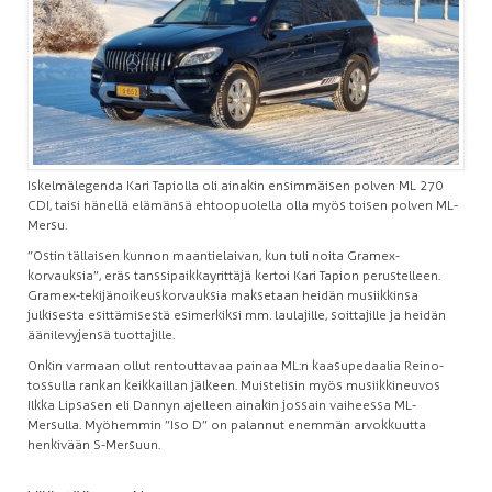
Iskelmälegenda Kari Tapiolla oli ainakin ensimmäisen polven ML 270
CDI, taisi hänellä elämänsä ehtoopuolella olla myös toisen polven ML-
Mersu.
”Ostin tällaisen kunnon maantielaivan, kun tuli noita Gramex-
korvauksia”, eräs tanssipaikkayrittäjä kertoi Kari Tapion perustelleen.
Gramex-tekijänoikeuskorvauksia maksetaan heidän musiikkinsa
julkisesta esittämisestä esimerkiksi mm. laulajille, soittajille ja heidän
äänilevyjensä tuottajille.
Onkin varmaan ollut rentouttavaa painaa ML:n kaasupedaalia Reino-
tossulla rankan keikkaillan jälkeen. Muistelisin myös musiikkineuvos
Ilkka Lipsasen eli Dannyn ajelleen ainakin jossain vaiheessa ML-
Mersulla. Myöhemmin ”Iso D” on palannut enemmän arvokkuutta
henkivään S-Mersuun.