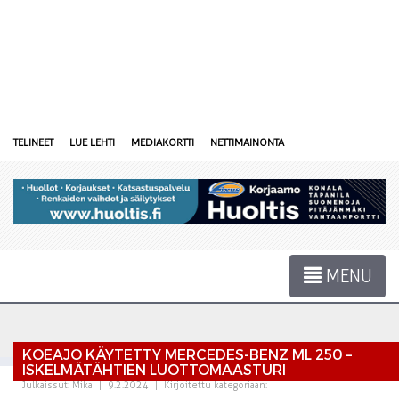
TELINEET
LUE LEHTI
MEDIAKORTTI
NETTIMAINONTA
MENU
KOEAJO KÄYTETTY MERCEDES-BENZ ML 250 –
ISKELMÄTÄHTIEN LUOTTOMAASTURI
Julkaissut:
Mika
|
9.2.2024
|
Kirjoitettu kategoriaan: