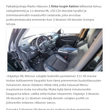
Paikallisjohtaja Marko Hiltunen
J. Rinta-Joupin Raision
liikkeestä kehuu
nelisylinteristä ja 2.1-litraista ML 250 CDI-dieseliä hyväksi ja
toimintavarmaksi maasturiksi sellaiselle, joka arvostaa
polttoainetaloutta enemmän kuin 3-litraisen V6-dieselin isompia
tehoja-
–Käytetyn ML-Mersun ostajille kuitenkin perinteinen 3.0 l V6 menee
hiukan liukkaammin kaupaksi kuin tämä pienemmän kuutiotilavuuden
rivinelonen diesel. Edelleen riittää niitä, jotka haluavat Mersu-
maasturinsa isolla moottorilla. Mutta kyllä tämä rivinelonenkin
kauppansa tekee, vaikka ehkä hiukan hitaammin. Käytetyn 3-litraisen
V6-dieselin ja 2.1-litraisen rivineljä dieselin ostajien profiili on
jokseenkin erilainen, Hiltunen sanoo.
Toisaalta 3-litrainen V6-diesel myös maksaa hiukan enemmän.