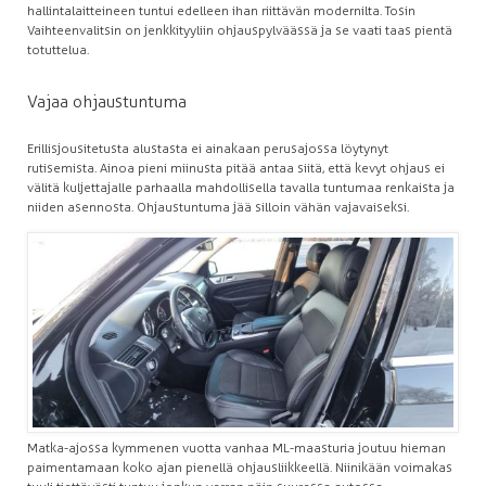
hallintalaitteineen tuntui edelleen ihan riittävän modernilta. Tosin
Vaihteenvalitsin on jenkkityyliin ohjauspylväässä ja se vaati taas pientä
totuttelua.
Vajaa ohjaustuntuma
Erillisjousitetusta alustasta ei ainakaan perusajossa löytynyt
rutisemista. Ainoa pieni miinusta pitää antaa siitä, että kevyt ohjaus ei
välitä kuljettajalle parhaalla mahdollisella tavalla tuntumaa renkaista ja
niiden asennosta. Ohjaustuntuma jää silloin vähän vajavaiseksi.
Matka-ajossa kymmenen vuotta vanhaa ML-maasturia joutuu hieman
paimentamaan koko ajan pienellä ohjausliikkeellä. Niinikään voimakas