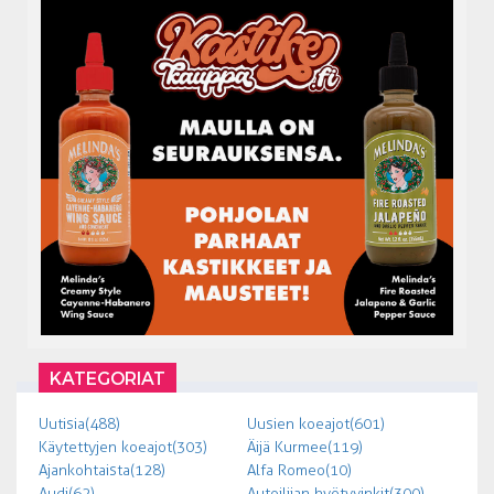
KATEGORIAT
Uutisia (488)
Uusien koeajot (601)
Käytettyjen koeajot (303)
Äijä Kurmee (119)
Ajankohtaista (128)
Alfa Romeo (10)
Audi (62)
Autoilijan hyötyvinkit (300)