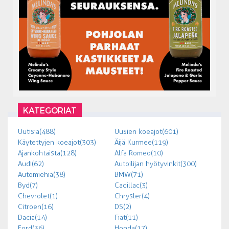
KATEGORIAT
Uutisia (488)
Uusien koeajot (601)
Käytettyjen koeajot (303)
Äijä Kurmee (119)
Ajankohtaista (128)
Alfa Romeo (10)
Audi (62)
Autoilijan hyötyvinkit (300)
Automiehiä (38)
BMW (71)
Byd (7)
Cadillac (3)
Chevrolet (1)
Chrysler (4)
Citroen (16)
DS (2)
Dacia (14)
Fiat (11)
Ford (36)
Honda (17)