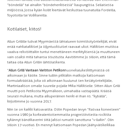
”böndellä” tai ainakin ”böndehenkisessä” kaupungissa. Sellaisessa
miljöössä, jossa kylän kollit kiertävät keskustaa tuunatuilla Fordeilla,
Toyotoilla tai Volkkareilla.
Kotilaiset, kiitos!
Allun Grillille tulivat Myyrmäessä lähialueen toimistotyöntekijät, eivät
enää nahkatakkiset ja öljyntuoksuiset raavaat ukot. Häkkisen muistoa
vaaliva rekvisiittakin tuntui menettäneen merkityksensä ja muuttuneen
vain osaksi mitä tahansa sisustusta. Aavistimme jo silloin, että tämä
taitaa olla Allun Grillin lähtölaskenta.
”
Allun Grilli Vantaan Variston Petikon
huonekalukeskittymässä oli
aikoinaan jo käsite. Sinne tultiin pitkiäkin matkoja katsomaan
formulakrääsää, joka oli aikoinaan kuulunut sen kesätyöntekijälle,
Martinlaakson omalle suurelle pojalle Mika Häkkiselle. Sitten Allun Grilli
muutti pois Petikosta Myyrmäkeen, uimahallia vastapäätä. Krääsä
seurasi mukana, mutta alkuperäinen henki ei ihan ns. ”kybällä”,
kirjoitimme jo vuonna 2017.
Niin se on kaikki katoavaista. Ostin Popedan levyn ”Rasvaa koneeseen”
vuonna 1980 ja korkealentoisemmasta progressiivisesta rockista
tykännyt bändikaverini siitä jaksoi rumasti sanottuna ”v-llakin”. Olin
silloin 17-vuotias. En mennyt katsomaan Popedan jäähyväiskeikkaa