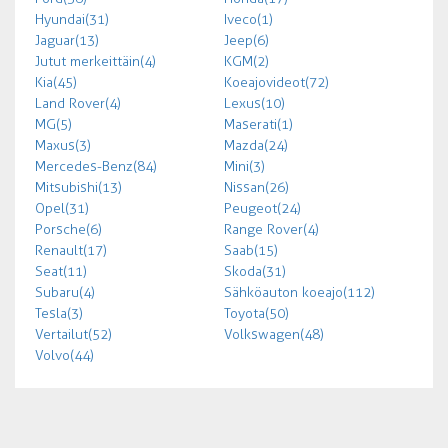
Hyundai (31)
Iveco (1)
Jaguar (13)
Jeep (6)
Jutut merkeittäin (4)
KGM (2)
Kia (45)
Koeajovideot (72)
Land Rover (4)
Lexus (10)
MG (5)
Maserati (1)
Maxus (3)
Mazda (24)
Mercedes-Benz (84)
Mini (3)
Mitsubishi (13)
Nissan (26)
Opel (31)
Peugeot (24)
Porsche (6)
Range Rover (4)
Renault (17)
Saab (15)
Seat (11)
Skoda (31)
Subaru (4)
Sähköauton koeajo (112)
Tesla (3)
Toyota (50)
Vertailut (52)
Volkswagen (48)
Volvo (44)