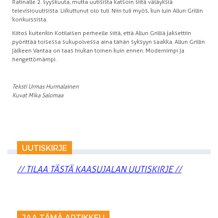
Ratinalle 2. syyskuuta, mutta uutisista katsoin siitä väläyksiä
televisiouutisista. Liikuttunut olo tuli. Niin tuli myös, kun luin Allun Grillin
konkurssista.
Kiitos kuitenkin Kotilaisen perheelle siitä, että Allun Grilliä jaksettiin
pyörittää toisessa sukupolvessa aina tähän syksyyn saakka. Allun Grillin
jälkeen Vantaa on taas hiukan toinen kuin ennen. Modernimpi ja
hengettömämpi.
Teksti Urmas Hurmalainen
Kuvat Mika Salomaa
UUTISKIRJE
// TILAA TÄSTÄ KAASUJALAN UUTISKIRJE //
JAA TÄMÄ ARTIKKELI