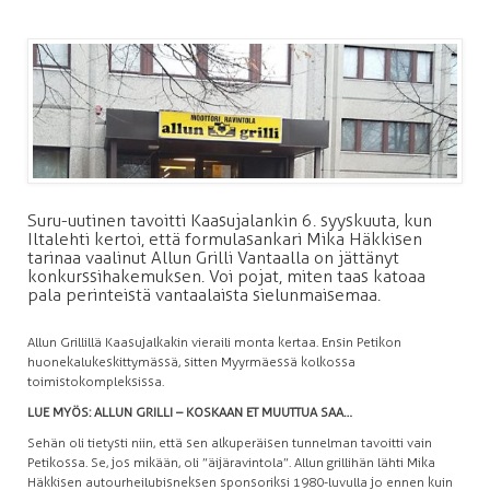
Suru-uutinen tavoitti Kaasujalankin 6. syyskuuta, kun
Iltalehti kertoi, että formulasankari Mika Häkkisen
tarinaa vaalinut Allun Grilli Vantaalla on jättänyt
konkurssihakemuksen. Voi pojat, miten taas katoaa
pala perinteistä vantaalaista sielunmaisemaa.
Allun Grillillä Kaasujalkakin vieraili monta kertaa. Ensin Petikon
huonekalukeskittymässä, sitten Myyrmäessä kolkossa
toimistokompleksissa.
LUE MYÖS: ALLUN GRILLI – KOSKAAN ET MUUTTUA SAA…
Sehän oli tietysti niin, että sen alkuperäisen tunnelman tavoitti vain
Petikossa. Se, jos mikään, oli ”äijäravintola”. Allun grillihän lähti Mika
Häkkisen autourheilubisneksen sponsoriksi 1980-luvulla jo ennen kuin