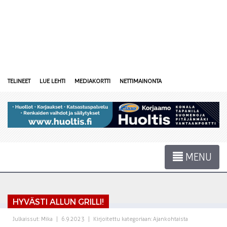
TELINEET
LUE LEHTI
MEDIAKORTTI
NETTIMAINONTA
MENU
HYVÄSTI ALLUN GRILLI!
Julkaissut:
Mika
|
6.9.2023
|
Kirjoitettu kategoriaan:
Ajankohtaista