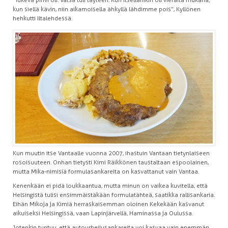
kun siellä kävin, niin aikamoisella ähkyllä lähdimme pois”, Kyllönen
hehkutti Iltalehdessä.
Kun muutin itse Vantaalle vuonna 2007, ihastuin Vantaan tietynlaiseen
rosoisuuteen. Onhan tietysti Kimi Räikkönen taustaltaan espoolainen,
mutta Mika-nimisiä formulasankareita on kasvattanut vain Vantaa.
Kenenkään ei pidä loukkaantua, mutta minun on vaikea kuvitella, että
Helsingistä tulisi ensimmäistäkään formulatähteä, saatikka rallisankaria.
Eihän Mikoja ja Kimiä herraskaisemman oloinen Kekekään kasvanut
aikuiseksi Helsingissä, vaan Lapinjärvellä, Haminassa ja Oulussa.
Jotenkin tuntuu, että autourheilusankareita voi kasvaa vain enemmän