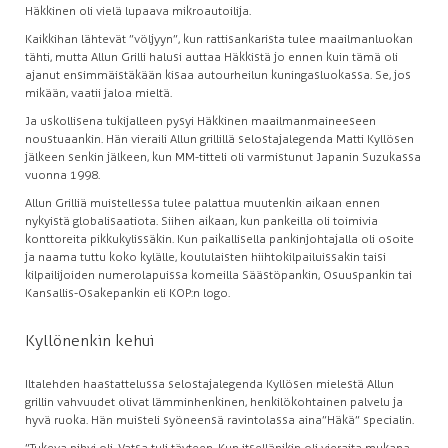
Häkkinen oli vielä lupaava mikroautoilija.
Kaikkihan lähtevät ”völjyyn”, kun rattisankarista tulee maailmanluokan
tähti, mutta Allun Grilli halusi auttaa Häkkistä jo ennen kuin tämä oli
ajanut ensimmäistäkään kisaa autourheilun kuningasluokassa. Se, jos
mikään, vaatii jaloa mieltä.
Ja uskollisena tukijalleen pysyi Häkkinen maailmanmaineeseen
noustuaankin. Hän vieraili Allun grillillä selostajalegenda Matti Kyllösen
jälkeen senkin jälkeen, kun MM-titteli oli varmistunut Japanin Suzukassa
vuonna 1998.
Allun Grilliä muistellessa tulee palattua muutenkin aikaan ennen
nykyistä globalisaatiota. Siihen aikaan, kun pankeilla oli toimivia
konttoreita pikkukylissäkin. Kun paikallisella pankinjohtajalla oli osoite
ja naama tuttu koko kylälle, koululaisten hiihtokilpailuissakin taisi
kilpailijoiden numerolapuissa komeilla Säästöpankin, Osuuspankin tai
Kansallis-Osakepankin eli KOP:n logo.
Kyllönenkin kehui
Iltalehden haastattelussa selostajalegenda Kyllösen mielestä Allun
grillin vahvuudet olivat lämminhenkinen, henkilökohtainen palvelu ja
hyvä ruoka. Hän muisteli syöneensä ravintolassa aina ”Häkä” specialin.
”Tukeva pihvi oli. Vatsa tuli täyteen. Kun itsellänikin oli vieraita mukana,