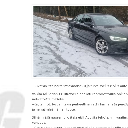
–Kuvaisin sitä herrasmiesmäiseksi ja turvalliseksi isoksi autok
Vaikka A6 Sedan 1.8-litraisella bensaturbomoottorilla onkin 
nelivetoista dieseliä.
–Käytännöllisyyden takia perheellinen etsii farmaria ja pe
ja herrasmiesmäinen tuote.
Siinä missä nuorempi ostaja etsii Audista tehoja, niin vaa
vahvuus.
–Kun kuutiotilavuus ja tehot ovat vähän pienemmät, niin pie