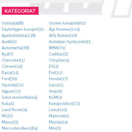
KATEGORIAT
Uutisia (488)
Uusien koeajot (601)
Käytettyjen koeajot (303)
Äijä Kurmee (119)
Ajankohtaista (128)
Alfa Romeo (10)
Audi (62)
Autoilijan hyötyvinkit (300)
Automiehiä (38)
BMW (71)
Byd (7)
Cadillac (3)
Chevrolet (1)
Chrysler (4)
Citroen (16)
DS (2)
Dacia (14)
Fiat (11)
Ford (36)
Honda (17)
Hyundai (31)
Iveco (1)
Jaguar (13)
Jeep (6)
Jutut merkeittäin (4)
KGM (2)
Kia (45)
Koeajovideot (72)
Land Rover (4)
Lexus (10)
MG (5)
Maserati (1)
Maxus (3)
Mazda (24)
Mercedes-Benz (84)
Mini (3)