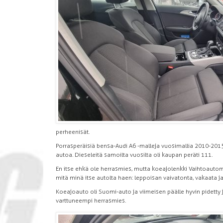
perheenisät.
Porrasperäisiä bensa-Audi A6 -malleja vuosimallia 2010-2015 
autoa. Dieseleitä samoilta vuosilta oli kaupan peräti 111.
En itse ehkä ole herrasmies, mutta koeajolenkki Vaihtoautom
mitä minä itse autolta haen: leppoisan vaivatonta, vakaata ja
Koeajoauto oli Suomi-auto ja viimeisen päälle hyvin pidetty 
varttuneempi herrasmies.