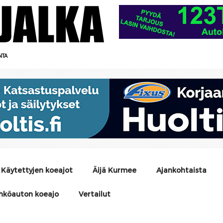
NTA
Käytettyjen koeajot
Äijä Kurmee
Ajankohtaista
hköauton koeajo
Vertailut