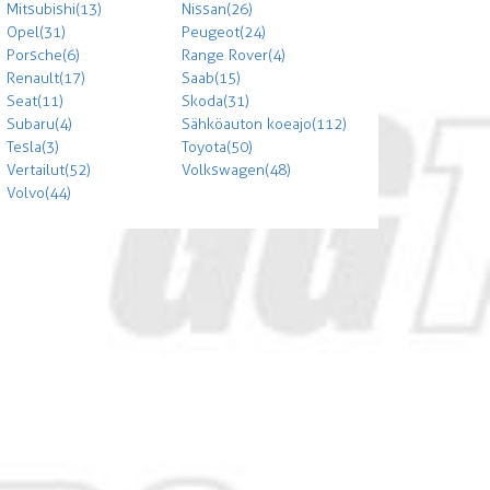
Mitsubishi (13)
Nissan (26)
Opel (31)
Peugeot (24)
Porsche (6)
Range Rover (4)
Renault (17)
Saab (15)
Seat (11)
Skoda (31)
Subaru (4)
Sähköauton koeajo (112)
Tesla (3)
Toyota (50)
Vertailut (52)
Volkswagen (48)
Volvo (44)