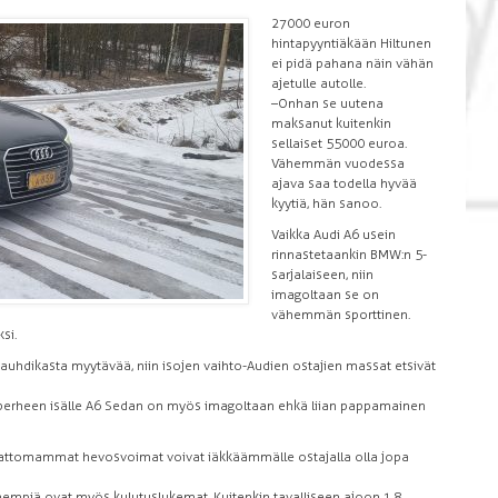
27 000 euron
hintapyyntiäkään Hiltunen
ei pidä pahana näin vähän
ajetulle autolle.
–Onhan se uutena
maksanut kuitenkin
sellaiset 55 000 euroa.
Vähemmän vuodessa
ajava saa todella hyvää
kyytiä, hän sanoo.
Vaikka Audi A6 usein
rinnastetaankin BMW:n 5-
sarjalaiseen, niin
imagoltaan se on
vähemmän sporttinen.
si.
vauhdikasta myytävää, niin isojen vaihto-Audien ostajien massat etsivät
rusperheen isälle A6 Sedan on myös imagoltaan ehkä liian pappamainen
timattomammat hevosvoimat voivat iäkkäämmälle ostajalla olla jopa
nempiä ovat myös kulutuslukemat. Kuitenkin tavalliseen ajoon 1.8