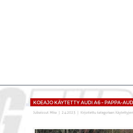
KOEAJO KÄYTETTY AUDI A6 – PAPPA-AU
Julkaissut:
Mika
|
2.4.2023
|
Kirjoitettu kategoriaan:
Käytettyje