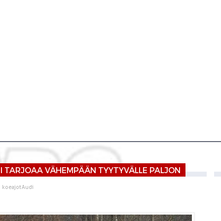
DI TARJOAA VÄHEMPÄÄN TYYTYVÄLLE PALJON
n koeajot
Audi