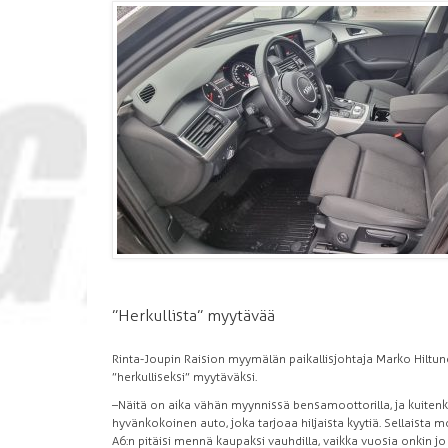
”Herkullista” myytävää
Rinta-Joupin Raision myymälän paikallisjohtaja Marko Hiltu
”herkulliseksi” myytäväksi.
–Näitä on aika vähän myynnissä bensamoottorilla, ja kuiten
hyvänkokoinen auto, joka tarjoaa hiljaista kyytiä. Sellaista 
A6:n pitäisi mennä kaupaksi vauhdilla, vaikka vuosia onkin j