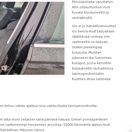
Perusalustalla varustetun
A6:n ohjaustuntoa voisi
kuvata hioutuneeksi ja
rauhalliseksi.
Jos ei jo kahdeksanvuotias
iso bensa-Audi tarjoakaan
räjähtävää voimaa, niin
vastineeksi se tarjoaa
sitäkin pienempää
kulutusta. Muistan
lukeneeni Ilta-Sanomien
koeajon, jossa kerrottiin
kulutukseksi rauhallisissa
talvinopeuksissakin
kuutisen litraa satasella.
nen kehuu vähän ajettua isoa vaihto-Audia bensamoottorilla
kin aika moni sellaisen tänä päivänä haluaa. Onhan porrasperäinen
moni varttuneempi herrasmies arvostaa. 55 000 kilometriä ajetun Audi
o kahdeksan, Hiltunen sanoo.