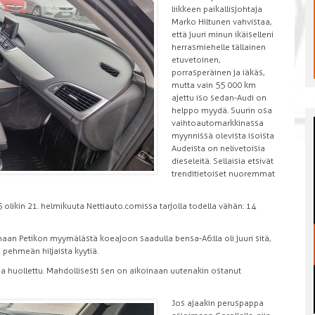
liikkeen paikallisjohtaja
Marko Hiltunen vahvistaa,
että juuri minun ikäiselleni
herrasmiehelle tällainen
etuvetoinen,
porrasperäinen ja iäkäs,
mutta vain 55 000 km
ajettu iso sedan-Audi on
helppo myydä. Suurin osa
vaihtoautomarkkinassa
myynnissä olevista isoista
Audeista on nelivetoisia
dieseleitä. Sellaisia etsivät
trenditietoiset nuoremmat
olikin 21. helmikuuta Nettiauto.comissa tarjolla todella vähän: 14
aan Petikon myymälästä koeajoon saadulla bensa-A6:lla oli juuri sitä,
 pehmeän hiljaista kyytiä.
ja huollettu. Mahdollisesti sen on aikoinaan uutenakin ostanut
Jos ajaakin peruspappa