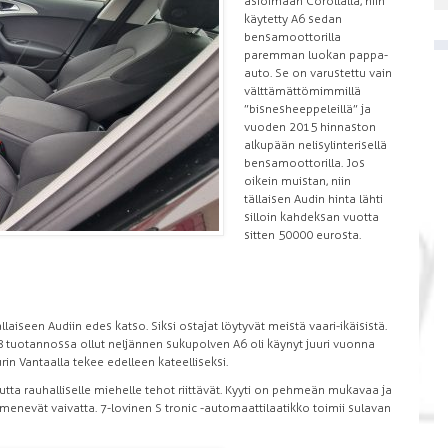
asioimaan Corollalla, niin
käytetty A6 sedan
bensamoottorilla
paremman luokan pappa-
auto. Se on varustettu vain
välttämättömimmillä
”bisnesheeppeleillä” ja
vuoden 2015 hinnaston
alkupään nelisylinterisellä
bensamoottorilla. Jos
oikein muistan, niin
tällaisen Audin hinta lähti
silloin kahdeksan vuotta
sitten 50 000 eurosta.
laiseen Audiin edes katso. Siksi ostajat löytyvät meistä vaari-ikäisistä.
8 tuotannossa ollut neljännen sukupolven A6 oli käynyt juuri vuonna
purin Vantaalla tekee edelleen kateelliseksi.
ta rauhalliselle miehelle tehot riittävät. Kyyti on pehmeän mukavaa ja
enevät vaivatta. 7-lovinen S tronic -automaattilaatikko toimii sulavan