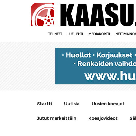
TELINEET
LUE LEHTI
MEDIAKORTTI
NETTIMAINO
Startti
Uutisia
Uusien koeajot
Jutut merkeittäin
Koeajovideot
Sä