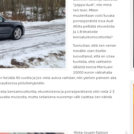
”pappa-Audi”, niin minä
sen teen. Miten
muutenkaan voisi kuvata
porrasperäistä isoa Audi
A6:tta pelkällä etuvedolla
ja 1.8-litraiselle
bensaturbomoottorilla?
Tunnustan, että sen verran
minäkin olen itsekin
luovuttanut, että en osaa
kuvitella, että vaihtaisin
iäkästä bensa-Mersuani
20 000 euron välirahalla
n kesällä 60 vuotta ja jos vielä autoa vaihdan, niin yleisen paineen alla
apauksessa pistokehybridiin.
sella bensamoottorilla, etuvetoisena ja porrasperäisenä olisi vielä 2-3
ikkuvalta museolta, mutta sellaisena nuorempi väki saattaa sen nähdä.
-Rinta-Joupin Raision