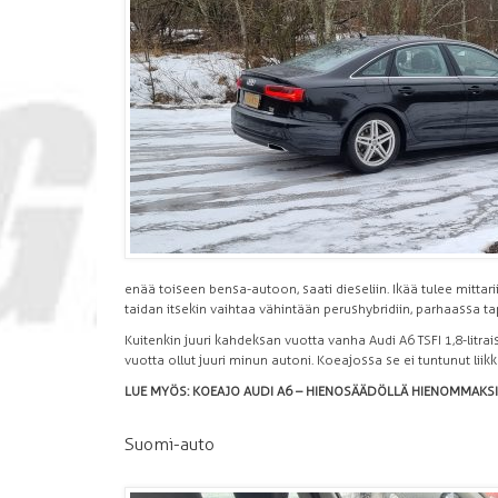
enää toiseen bensa-autoon, saati dieseliin. Ikää tulee mittarii
taidan itsekin vaihtaa vähintään perushybridiin, parhaassa t
Kuitenkin juuri kahdeksan vuotta vanha Audi A6 TSFI 1,8-litrai
vuotta ollut juuri minun autoni. Koeajossa se ei tuntunut li
LUE MYÖS: KOEAJO AUDI A6 – HIENOSÄÄDÖLLÄ HIENOMMAKSI
Suomi-auto