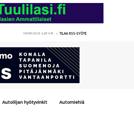
TILAA RSS-SYÖTE
06/08/2026
3:38 A.M.
Autoilijan hyötyvinkit
Automiehiä