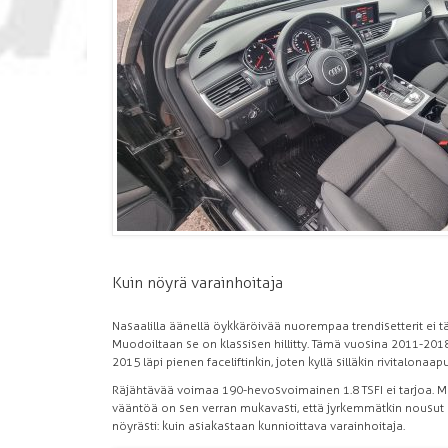
Kuin nöyrä varainhoitaja
Nasaalilla äänellä öykkäröivää nuorempaa trendisetterit ei täl
Muodoiltaan se on klassisen hillitty. Tämä vuosina 2011-201
2015 läpi pienen faceliftinkin, joten kyllä silläkin rivitalonaa
Räjähtävää voimaa 190-hevosvoimainen 1.8 TSFI ei tarjoa. Mut
vääntöä on sen verran mukavasti, että jyrkemmätkin nousut m
nöyrästi: kuin asiakastaan kunnioittava varainhoitaja.