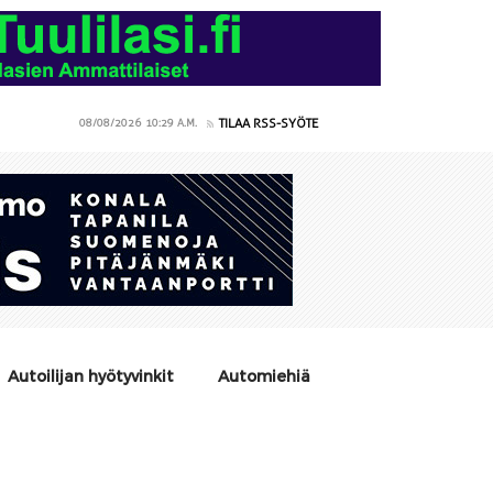
TILAA RSS-SYÖTE
08/08/2026
10:29 A.M.
Autoilijan hyötyvinkit
Automiehiä