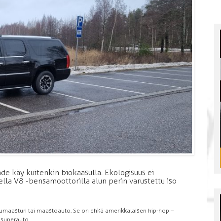
de käy kuitenkin biokaasulla. Ekologisuus ei
ella V8 -bensamoottorilla alun perin varustettu iso
umaasturi tai maastoauto. Se on ehkä amerikkalaisen hip-hop –
n superauto.