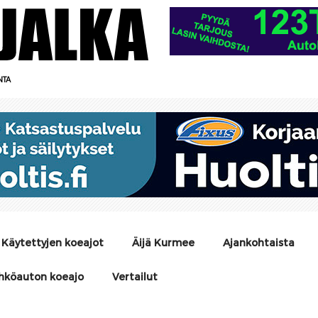
NTA
Käytettyjen koeajot
Äijä Kurmee
Ajankohtaista
hköauton koeajo
Vertailut