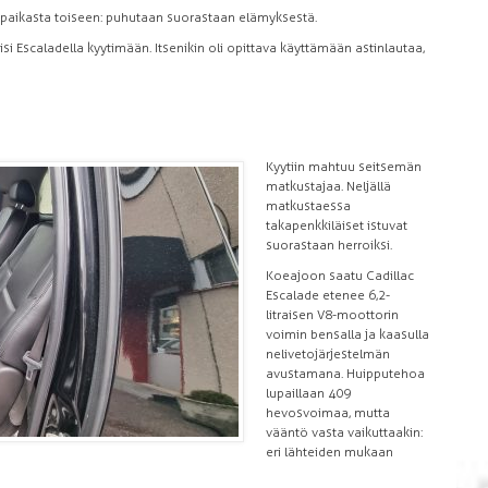
ä paikasta toiseen: puhutaan suorastaan elämyksestä.
si Escaladella kyytimään. Itsenikin oli opittava käyttämään astinlautaa,
Kyytiin mahtuu seitsemän
matkustajaa. Neljällä
matkustaessa
takapenkkiläiset istuvat
suorastaan herroiksi.
Koeajoon saatu Cadillac
Escalade etenee 6,2-
litraisen V8-moottorin
voimin bensalla ja kaasulla
nelivetojärjestelmän
avustamana. Huipputehoa
lupaillaan 409
hevosvoimaa, mutta
vääntö vasta vaikuttaakin:
eri lähteiden mukaan