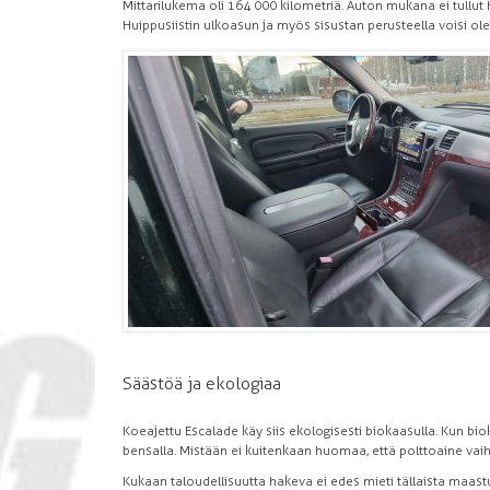
Mittarilukema oli 164 000 kilometriä. Auton mukana ei tullut 
Huippusiistin ulkoasun ja myös sisustan perusteella voisi ole
Säästöä ja ekologiaa
Koeajettu Escalade käy siis ekologisesti biokaasulla. Kun b
bensalla. Mistään ei kuitenkaan huomaa, että polttoaine vaih
Kukaan taloudellisuutta hakeva ei edes mieti tällaista maastu