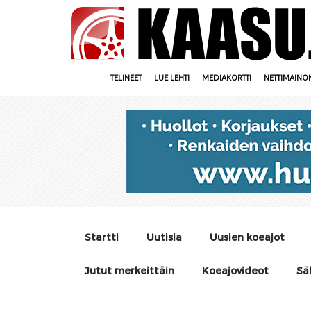
TELINEET
LUE LEHTI
MEDIAKORTTI
NETTIMAINO
Startti
Uutisia
Uusien koeajot
Jutut merkeittäin
Koeajovideot
Sä