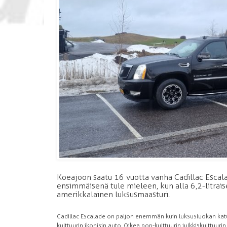
Koeajoon saatu 16 vuotta vanha Cadillac Escala
ensimmäisenä tule mieleen, kun alla 6,2-litrais
amerikkalainen luksusmaasturi.
Cadillac Escalade on paljon enemmän kuin luksusluokan kat
kulttuurin ikonisin auto. Oikea pop-kulttuurin julkkiskulttuuri