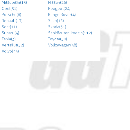
Mitsubishi (13)
Nissan (26)
Opel (31)
Peugeot (24)
Porsche (6)
Range Rover (4)
Renault (17)
Saab (15)
Seat (11)
Skoda (31)
Subaru (4)
Sähköauton koeajo (112)
Tesla (3)
Toyota (50)
Vertailut (52)
Volkswagen (48)
Volvo (44)