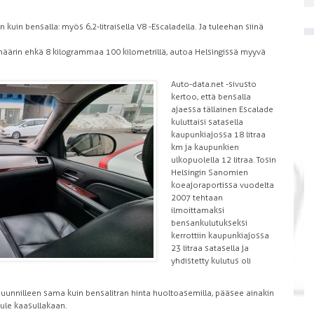
 kuin bensalla: myös 6,2-litraisella V8 -Escaladella. Ja tuleehan siinä
äärin ehkä 8 kilogrammaa 100 kilometrillä, autoa Helsingissä myyvä
Auto-data.net -sivusto
kertoo, että bensalla
ajaessa tällainen Escalade
kuluttaisi satasella
kaupunkiajossa 18 litraa
km ja kaupunkien
ulkopuolella 12 litraa. Tosin
Helsingin Sanomien
koeajoraportissa vuodelta
2007 tehtaan
ilmoittamaksi
bensankulutukseksi
kerrottiin kaupunkiajossa
23 litraa satasella ja
yhdistetty kulutus oli
suunnilleen sama kuin bensalitran hinta huoltoasemilla, pääsee ainakin
tule kaasullakaan.