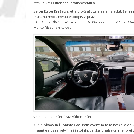
Mitsubishi Outlander -lataushybridillä.
Se on kuitenkin selvä, että biokaasulla ajaa aina edullisemmin
mukana myös hyvää ekologista pr:ää.
–Kaasun keskikulutus on rauhallisessa maantieajossa keskim
Marko Rissanen kertoo.
vajaat seitsemän litraa vähemmän.
Kun biokaasun kilohinta Gasumin asemilla tällä hetkellä on 
maantieajossa selviin säästöihin, vaikka ilmaiseksi meno ei 