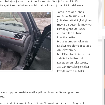
huoltokirjaa, joten todellinen kilometrimäärä jää arvaukseksi.
ttaa, että mittarilukema voisi mahdollisesti jopa pitää paikkansa.
Tämä Escalade lähtisi
mukaan 36 900 eurolla.
(julkaisuhetkellä yksityinen
myyjä oli auton jo myynyt)
Hintapyynnöstä 5000
euroa tulee autoon
investoidusta
biokaasumuunnoksesta.
Lisäksi koeajettu Escalade
on rekisteröity
henkilöautoksi, kun moni
selvästi edullisempi
Escalade on rekisteröity
Alv-vähennyskelpoiseksi
kevytkuorma-autoksi.
iokaasu loppuu tankista, matka jatkuu hiukan epäekologisemmin
tuu.
ria, ei edes biokaasukäyttöisenä. Ne ovat eri miehet, jotka ajavat