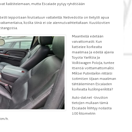
aavat kallistelemaan, mutta Escalade pysyy ryhdissään
sesti leppoisaan kruisailuun valtateillä. Nelivedosta on tietysti apua
tamerilaiva, koska siinä ei ole alennusvaihteitakaan. Kuusilovisen
ustangossa.
Maantiellä edetään
vaivattomasti. Kun
katselee korkealta
maailmaa ja edellä ajavia
Toyota Yariksia ja
Volkswagen Poloja, tuntee
itsensä voittamattomaksi.
Miksei Putinillekin riittäisi
sotimisen sijaan maailman
tähtäileminen Escaladen
korkealta kuskinpenkiltä?
Auto-dat.net -sivuston
tietojen mukaan tämä
Escalade kiihtyy nollasta
100 kilometrin
km/h.