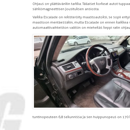
Ohjaus on yllättävänkin tarkka. Tällaiset korkeat autot tupp
sähkömagneettisen jousituksen ansiosta.
Vaikka Escalade on rekisteröity maastoautoksi, se sopii erityi
maastoon mentäessäkin, mutta Escalade on ennen kaikkea val
automaattivaihteiston valitsin on miehekäs keppi ratin ohja
tuntinopeuteen 6,8 sekunnissa ja sen huippunopeus on 170 