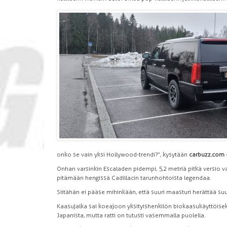
onko se vain yksi Hollywood-trendi?”, kysytään
carbuzz.com
Onhan varsinkin Escaladen pidempi, 5,2 metriä pitkä versio v
pitämään hengissä Cadillacin tarunhohtoista legendaa.
Siitähän ei pääse mihinkään, että suuri maasturi herättää suur
Kaasujalka sai koeajoon yksityishenkilön biokaasukäyttöise
Japanista, mutta ratti on tutusti vasemmalla puolella.