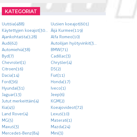
KATEGORIAT
Uutisia (488)
Uusien koeajot (601)
Käytettyjen koeajot (303)
Äijä Kurmee (119)
Ajankohtaista (128)
Alfa Romeo (10)
Audi (62)
Autoilijan hyötyvinkit (300)
Automiehiä (38)
BMW (71)
Byd (7)
Cadillac (3)
Chevrolet (1)
Chrysler (4)
Citroen (16)
DS (2)
Dacia (14)
Fiat (11)
Ford (36)
Honda (17)
Hyundai (31)
Iveco (1)
Jaguar (13)
Jeep (6)
Jutut merkeittäin (4)
KGM (2)
Kia (45)
Koeajovideot (72)
Land Rover (4)
Lexus (10)
MG (5)
Maserati (1)
Maxus (3)
Mazda (24)
Mercedes-Benz (84)
Mini (3)