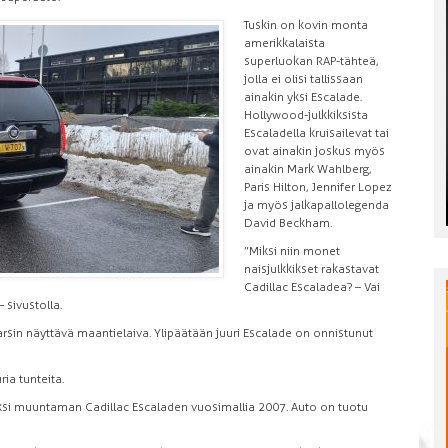
Tuskin on kovin monta
amerikkalaista
superluokan RAP-tähteä,
jolla ei olisi tallissaan
ainakin yksi Escalade.
Hollywood-julkkiksista
Escaladella kruisailevat tai
ovat ainakin joskus myös
ainakin Mark Wahlberg,
Paris Hilton, Jennifer Lopez
ja myös jalkapallolegenda
David Beckham.
”Miksi niin monet
naisjulkkikset rakastavat
Cadillac Escaladea? – Vai
– sivustolla.
arsin näyttävä maantielaiva. Ylipäätään juuri Escalade on onnistunut
ia tunteita.
ksi muuntaman Cadillac Escaladen vuosimallia 2007. Auto on tuotu