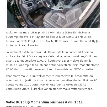
Ajokokemus muistuttaa pitkälti V70-mallista jääneitä mielikuvia.
Suurempi maavara ei käytännön ajossa juuri tunnu, ja ohjaus on
tunnoltaan sekä kevyt että tarkka. Matkustamo on ilmeeltään hillitty ja
tuntuu yhä laadukkaalta.
Ja vanhankin Volvon penkit edustavat edelleen automarkkinoiden
mukavinta päätä. Volvo tarjoaa V70-mallia nelivetonakin myös ilman
ulkoisia tunnusmerkkejä. XC70- kuoret vetoavat mökkeilijöihin ja
muihin huonompia teitä lähinnä satunnaisesti ajeleviin. Maantieajossa
XC70 ehdottomasti mukavampi kuin samanikäinen XC60 -maasturi.
Vaatimattomalle ja kuuttakymmentä lähentelevälle, omakotitalon
rakentamisprojektiin taas ryhtyneelle vantaalaismiehelle tällainen 10
vuotta vanha XC70 voisi hyvinkin olla juuri se oikea peli. Ehkä
varmuuden vuoksi kuitenkin vähän pienemmällä mittarilukemalla.
Volvo XC70 D3 Momentum Business A vm. 2012
Mittarilukema: 279 000 km