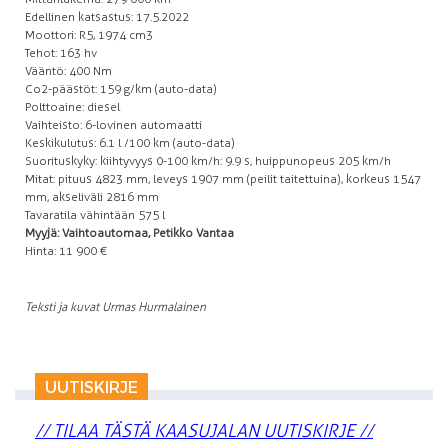
Edellinen katsastus: 17.5.2022
Moottori: R5, 1974 cm3
Tehot: 163 hv
Vääntö: 400 Nm
Co2-päästöt: 159 g/km (auto-data)
Polttoaine: diesel
Vaihteisto: 6-lovinen automaatti
Keskikulutus: 6.1 l /100 km (auto-data)
Suorituskyky: kiihtyvyys 0-100 km/h: 9.9 s, huippunopeus 205 km/h
Mitat: pituus 4823 mm, leveys 1907 mm (peilit taitettuina), korkeus 1547
mm, akseliväli 2816 mm
Tavaratila vähintään 575 l
Myyjä: Vaihtoautomaa, Petikko Vantaa
Hinta: 11 900 €
Teksti ja kuvat Urmas Hurmalainen
UUTISKIRJE
// TILAA TÄSTÄ KAASUJALAN UUTISKIRJE //