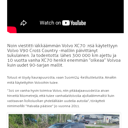
Noin viestitti iäkkäämmän Volvo XC70 :nsä käytettyyn
Volvo V90 Cross Country -malliin päivittänyt
sukulainen. Ja todentotta: lähes 300 000 km ajettu ja
10 vuotta vanha XC70 henkii enemmän ”oikeaa” Volvoa
kuin uudet 90-sarjan mallit.
Totuus ei löydy kaurapuurosta, vaan Suomi24 -keskusteluista. Ainakin
mitä käytettyihin Volvoihin tulee.
”Jos on vanha hyvin toimiva Volvo, niin pitää ajaa vuodessa aivan
hirveitä kilometrejä, että tulee vanhalla Volvolla ajo kalliimmaksi kuin
vastaavan kokoluokan yhdelläkään uudella autolla”, töräytteli
nimimerkki ”Halvalla pääsee” jo vuonna 2011.