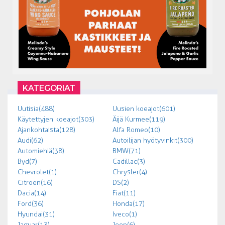
KATEGORIAT
Uutisia (488)
Uusien koeajot (601)
Käytettyjen koeajot (303)
Äijä Kurmee (119)
Ajankohtaista (128)
Alfa Romeo (10)
Audi (62)
Autoilijan hyötyvinkit (300)
Automiehiä (38)
BMW (71)
Byd (7)
Cadillac (3)
Chevrolet (1)
Chrysler (4)
Citroen (16)
DS (2)
Dacia (14)
Fiat (11)
Ford (36)
Honda (17)
Hyundai (31)
Iveco (1)
Jaguar (13)
Jeep (6)