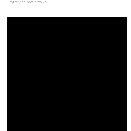
Käytettyjen koeajot
Volvo