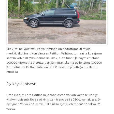
Mies- tai naisoletettu Volvo-ihminen on ehdottomasti myös
merkkiuskollinen. Kun Vantaan Petikon Vaihtoautomaasta koeajoon
saatiin Volvo XC70 vuosimallia 2012, auto tuntui ja näytti enintään
100 000 kilometriä ajetulta, vaikka mittarilukema oli jo lähes 300 000
kilometriä. Kaikesta päätellen tätä Volvoa on pidetty ja huollettu
huolella.
R5 käy suloisesti
Oma isä ajoi Ford Cortinalla ja tohti ostaa Volvon vasta reilusti yli
viisikymppisenä. No se olikin sitten hieno peli 1980-luvun alussa, 6-
pyttyinen Volvo 244 -diesel. Sillä ukko ajoi kuolemaansa saakka, 21
vuotta.