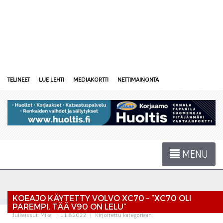
TELINEET
LUE LEHTI
MEDIAKORTTI
NETTIMAINONTA
MENU
KOEAJO KÄYTETTY VOLVO XC70 – ”XC70 OLI
PAREMPI, TÄÄ V90 ON LELU”
Julkaissut:
Mika
|
11.8.2022
|
Kirjoitettu kategoriaan: