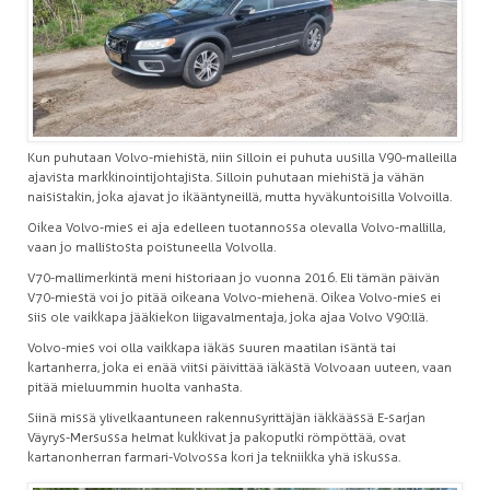
Kun puhutaan Volvo-miehistä, niin silloin ei puhuta uusilla V90-malleilla
ajavista markkinointijohtajista. Silloin puhutaan miehistä ja vähän
naisistakin, joka ajavat jo ikääntyneillä, mutta hyväkuntoisilla Volvoilla.
Oikea Volvo-mies ei aja edelleen tuotannossa olevalla Volvo-mallilla,
vaan jo mallistosta poistuneella Volvolla.
V70-mallimerkintä meni historiaan jo vuonna 2016. Eli tämän päivän
V70-miestä voi jo pitää oikeana Volvo-miehenä. Oikea Volvo-mies ei
siis ole vaikkapa jääkiekon liigavalmentaja, joka ajaa Volvo V90:llä.
Volvo-mies voi olla vaikkapa iäkäs suuren maatilan isäntä tai
kartanherra, joka ei enää viitsi päivittää iäkästä Volvoaan uuteen, vaan
pitää mieluummin huolta vanhasta.
Siinä missä ylivelkaantuneen rakennusyrittäjän iäkkäässä E-sarjan
Väyrys-Mersussa helmat kukkivat ja pakoputki römpöttää, ovat
kartanonherran farmari-Volvossa kori ja tekniikka yhä iskussa.