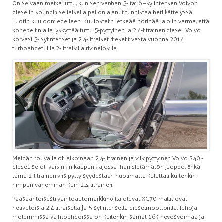
On se vaan metka juttu, kun sen vanhan 5- tai 6 –sylinterisen Volvon
dieselin soundin sellaisella paljon ajanut tunnistaa heti kättelyssä.
Luotin kuulooni edelleen. Kuulostelin letkeää hörinää ja olin varma, että
konepellin alla jyskyttää tuttu 5-pyttyinen ja 2.4-litrainen diesel. Volvo
korvasi 5- sylinteriset ja 2.4-litraiset dieselit vasta vuonna 2014
turboahdetuilla 2-litraisilla rivinelosilla.
Meidän rouvalla oli aikoinaan 2.4-litrainen ja viisipyttyinen Volvo S40 -
diesel. Se oli varsinkin kaupunkiajossa ihan sietämätön juoppo. Ehkä
tämä 2-litrainen viisipyttyisyydestään huolimatta kuluttaa kuitenkin
himpun vähemmän kuin 2.4-litrainen.
Pääsääntöisesti vaihtoautomarkkinoilla olevat XC70-mallit ovat
nelivetoisia 2.4-litraisella ja 5-sylinterisellä dieselmoottorilla. Tehoja
molemmissa vaihtoehdoissa on kuitenkin samat 163 hevosvoimaa ja