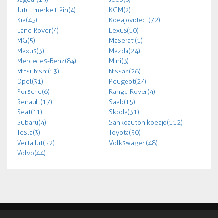
Jutut merkeittäin (4)
KGM (2)
Kia (45)
Koeajovideot (72)
Land Rover (4)
Lexus (10)
MG (5)
Maserati (1)
Maxus (3)
Mazda (24)
Mercedes-Benz (84)
Mini (3)
Mitsubishi (13)
Nissan (26)
Opel (31)
Peugeot (24)
Porsche (6)
Range Rover (4)
Renault (17)
Saab (15)
Seat (11)
Skoda (31)
Subaru (4)
Sähköauton koeajo (112)
Tesla (3)
Toyota (50)
Vertailut (52)
Volkswagen (48)
Volvo (44)