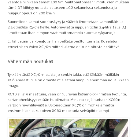
vääntöä niinikään samat 400 Nm. Vaihtoautomaan ilmoituksen mukaan
tämä D3 kiihtyy nollasta sataseen 10.2 sekunnissa sekunnissa ja
huippunopeus on 200 km/h.
Suunnilleen samat suorituskyky ja vääntö ilmoitetaan samanikäisille
2.4-litraisille R5-diesleille. Automyyjästä riippuen tosin 2.4-litraiselle D3
ilmoitetaan ihan himpun vaatimattomampia suorituskykyarvoja.
Eli lähdetäänpä koeajolle ihan pelkällä perstuntumalla. Koeajetun
etuvetoisen Volvo XC70:n mittarilukema oli kunnioitusta herättävä.
Vähemmän nousukas
Tykkään tästä XC70 -mallista jo senkin takia, että iäkkäämmälläkin
XC60-maasturilla on omasta mielestäni himpun enemmän nousukkaan
imago.
XC70 ei leiki maasturia, vaan on juurevan kesämökki-ihmisen työjuhta,
kartanohenkisyydestään huolimatta. Minusta se jäi turhaan XC60:n
varjoon myyntiluvuissa. Ulkonäöltään XC70 on möhkälemäistä
ensimmäisen sukupolven XC60-maasturia selväpiirteisempi.