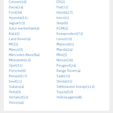
Citroen (16)
DS (2)
Dacia (14)
Fiat (11)
Ford (36)
Honda (17)
Hyundai (31)
Iveco (1)
Jaguar (13)
Jeep (6)
Jutut merkeittäin (4)
KGM (2)
Kia (45)
Koeajovideot (72)
Land Rover (4)
Lexus (10)
MG (5)
Maserati (1)
Maxus (3)
Mazda (24)
Mercedes-Benz (84)
Mini (3)
Mitsubishi (13)
Nissan (26)
Opel (31)
Peugeot (24)
Porsche (6)
Range Rover (4)
Renault (17)
Saab (15)
Seat (11)
Skoda (31)
Subaru (4)
Sähköauton koeajo (112)
Tesla (3)
Toyota (50)
Vertailut (52)
Volkswagen (48)
Volvo (44)