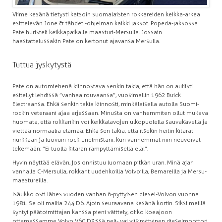
Viime kesänä tietysti katsoin suomalaisten rokkareiden keikka-arkea
esittelevän Jone & tähdet -ohjelman kaikki jaksot. Popeda-jaksossa
Pate huristeli keikkapaikalle maasturi-Mersulla. Jossain
haastattelussakin Pate on kertonut ajavansa Mersulla.
Tuttua jyskytystä
Pate on automiehenä kiinnostava senkin takia, että hän on auliisti
esitellyt lehdissä ”vanhaa rouvaansa”, vuosimallin 1962 Buick
Electraansa. Ehkä senkin takia kiinnosti, minkälaisella autolla Suomi-
rockin veteraani ajaa arjessaan. Minusta on vanhemmiten ollut mukava
huomata, että rokkarikin voi keikkalavojen ulkopuolella sauvakävellä ja
viettää normaalia elämää. Ehkä sen takia, että itsekin heitin kitarat
nurkkaan ja luovuin rock-unelmistani, kun vanhemmat niin neuvoivat
tekemään: ”Ei tuolla kitaran rämpyttämisellä elä!”.
Hyvin näyttää elävän, jos onnistuu luomaan pitkän uran. Minä ajan
vanhalla C-Mersulla, rokkarit uudehkoilla Volvoilla, Bemareilla ja Mersu-
maastureilla.
Isäukko osti lähes vuoden vanhan 6-pyttyisen diesel-Volvon vuonna
1981. Se oli mallia 244 D6. Ajoin seuraavana kesänä kortin. Siksi meillä
syntyi päätoimittajan kanssa pieni väittely, oliko koeajoon
ottamassamme Volvo V60 D3:ssä neli- vai viisipyttyinen dieselmoottori.