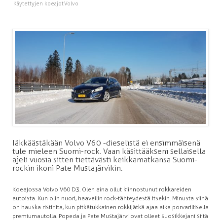
Käytettyjen koeajot
Volvo
Iäkkäästäkään Volvo V60 -dieselistä ei ensimmäisenä
tule mieleen Suomi-rock. Vaan käsittääkseni sellaisella
ajeli vuosia sitten tiettävästi keikkamatkansa Suomi-
rockin ikoni Pate Mustajärvikin.
Koeajossa Volvo V60 D3. Olen aina ollut kiinnostunut rokkareiden
autoista. Kun olin nuori, haaveilin rock-tähteydestä itsekin. Minusta siinä
on hauska ristiriita, kun pitkätukkainen rokkijätkä ajaa aika porvarillisella
premiumautolla. Popeda ja Pate Mustajärvi ovat olleet suosikkejani siitä