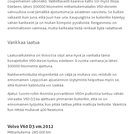
coupemainen ulkonäkö. Valitettavasti kaareva katto söi myös tiloja.
Edelleen, lähes 300 000 kilometrin mittarilukemallakin V60-dieselin
vahvuuksia ovat jämäkkä ajotuntuma ja asiallinen varustelu. Se kulkee
vakaasti kuin juna, eikä juuri hae uria. Kaupungissa se kuitenkin kääntyy
vähän kankeasti ja on hiukan kömpelö pysäköidä. Rengasmelu on
enimmäkseen vaimeaa, mutta karkealla tiellä renkaat kyllä rallattavat.
Vankkaa laatua
Laatuvaikutelma on Volvossa ollut aina hyvä ja vankalta tämä
koeajettukin V60-diesel tuntuu edelleen: 9 vuotta vanhana ja lähes
300 000 kilometriä ajettuna.
Nahkaverhoilluilla etupenkeillä on väljä ja mukava olo, reisituki on
erinomainen. Leppoisan ajoasennon löytymistä helpottaa myös se,
että ituimen kallistusta voi säätää.
Ajatus Suomi-rokin ikonista porvarillisen V60:n puikoissa tuntuu vähän
vieraalta. V60 D3:lla ajettuani ymmärrän kuitenkin, että se on
erinomainen työjuhta, kun pitää taittaa pitkiä matkoja keikoille. Vääntöä
kun riittää mukavat 400 Newtonia.
Volvo V60 D3 vm.2012
Mittarilukema: 285 000 km