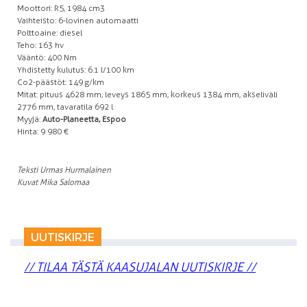
Moottori: R5, 1984 cm3
Vaihteisto: 6-lovinen automaatti
Polttoaine: diesel
Teho: 163 hv
Vääntö: 400 Nm
Yhdistetty kulutus: 6.1 l/100 km
Co2-päästöt: 149 g/km
Mitat: pituus 4628 mm, leveys 1865 mm, korkeus 1384 mm, akseliväli
2776 mm, tavaratila 692 l
Myyjä:
Auto-Planeetta, Espoo
Hinta: 9 980 €
Teksti Urmas Hurmalainen
Kuvat Mika Salomaa
UUTISKIRJE
// TILAA TÄSTÄ KAASUJALAN UUTISKIRJE //