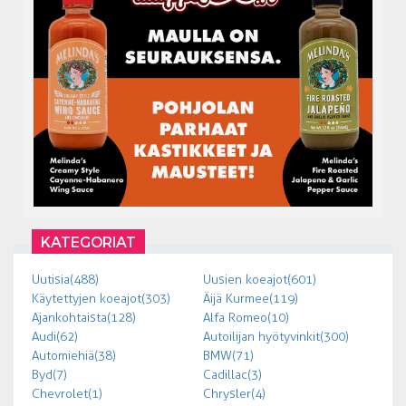
KATEGORIAT
Uutisia (488)
Uusien koeajot (601)
Käytettyjen koeajot (303)
Äijä Kurmee (119)
Ajankohtaista (128)
Alfa Romeo (10)
Audi (62)
Autoilijan hyötyvinkit (300)
Automiehiä (38)
BMW (71)
Byd (7)
Cadillac (3)
Chevrolet (1)
Chrysler (4)