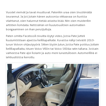
Vuodet vierivät ja tavat muuttuvat. Patenkin uraa olen sivusilmällä
seurannut. Ja jos jotain hänen autoonsa viittaavaa on kuvissa
vilahtanut, olen halunnut tietää asiasta lisää. Niin olen muidenkin
artistien kohdalla. Netissähän eri kuuluisuuksien automallien
bongaaminen on ihan perusjuttuja.
Paten omilta Facebook-sivuilta löytyi video, jossa Pate jutteli
kuulumisistaan ajaessa keikkapaikalle. Kuvassa näkyi selvästi 2010-
luvun Volvon ohjauspyörä. Sitten löysin jutun, jossa Pate poistuu joltain
keikkapaikalta, istuen Volvo V60:n tai Volvo S60:lla ratin takana. Jossain
vaiheessa Pate ajoi kolarin ja auto meni lunastukseen. Automerkkiä ei
lehtiuutisissa kerrottu.