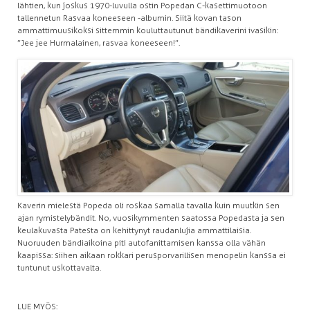
lähtien, kun joskus 1970-luvulla ostin Popedan C-kasettimuotoon
tallennetun Rasvaa koneeseen -albumin. Siitä kovan tason
ammattimuusikoksi sittemmin kouluttautunut bändikaverini ivasikin:
”Jee jee Hurmalainen, rasvaa koneeseen!”.
Kaverin mielestä Popeda oli roskaa samalla tavalla kuin muutkin sen
ajan rymistelybändit. No, vuosikymmenten saatossa Popedasta ja sen
keulakuvasta Patesta on kehittynyt raudanlujia ammattilaisia.
Nuoruuden bändiaikoina piti autofanittamisen kanssa olla vähän
kaapissa: siihen aikaan rokkari perusporvarillisen menopelin kanssa ei
tuntunut uskottavalta.
LUE MYÖS: