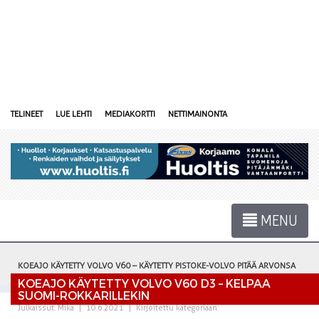
TELINEET
LUE LEHTI
MEDIAKORTTI
NETTIMAINONTA
MENU
KOEAJO KÄYTETTY VOLVO V60 – KÄYTETTY PISTOKE-VOLVO PITÄÄ ARVONSA
KOEAJO KÄYTETTY VOLVO V60 D3 – KELPAA
SUOMI-ROKKARILLEKIN
Julkaissut:
Mika
|
10.6.2021
|
Kirjoitettu kategoriaan: