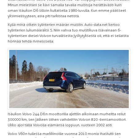
Minun mielestäni se kävi samalla tavalla muistoja herättävästi kuin
oman isäukon D6 silloin kultaisella 1980-luvulla. Kun emme päässeet
yksimielisyyteen, asia piti tarkistaa netistä.
Kyllä minä oikein sylinterien määrän muistin. Auto-data.net kertoo
sylinterien lukumääräksi 5. Niin vahva tuo muistikuva isävainaan 6-
sylinterisen diesel-Volvon turvallisesta jyskytyksestä oli, että ei sellaista
hörinää tehdä rivinelosella.
Isäukon Volvo 244 D6:n moottorilla ajettiin aikoinaan murheitta reilut
300 000 km, sen jälkeen siihen vaihdettiin Volvon B20 -bensamoottori.
Ukko ajoi tällä Volvolla elämänsä loppuun, vuoteen 2002 asti.
Volvo V60:n tullessa markkinoille vuonna 2010 monia ihastutti sen