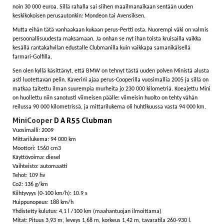
noin 30 000 euroa. Sillä rahalla sai siihen maailmanaikaan sentään uuden
keskikokoisen perusautonkin: Mondeon tai Avensiksen.
Mutta eihän tätä vanhaakaan kukaan perus-Pertti osta. Nuorempi väki on valmis
persoonallisuudesta maksamaan. Ja onhan se nyt ihan toista kruisailla vaikka
kesällä rantakahvilan edustalle Clubmanilla kuin vaikkapa samanikäisellä
farmari-Golfilla.
Sen olen kyllä käsittänyt, että BMW on tehnyt tästä uuden polven Ministä alusta
asti luotettavan pelin. Kaverini ajaa perus-Cooperilla vuosimallia 2005 ja sillä on
matkaa taitettu ilman suurempia murheita jo 230 000 kilometriä. Koeajettu Mini
on huollettu niin sanotusti viimeisen päälle: viimeisin huolto on tehty vähän
reilussa 90 000 kilometrissä, ja mittarilukema oli huhtikuussa vasta 94 000 km.
Mini Cooper
D A R55 Clubman
Vuosimalli: 2009
Mittarilukema: 94 000 km
Moottori: 1560 cm3
Käyttövoima: diesel
Vaihteisto: automaatti
Tehot: 109 hv
Co2: 136 g/km
Kiihtyvyys (0-100 km/h): 10.9 s
Huippunopeus: 188 km/h
Yhdistetty kulutus: 4,1 l /100 km (maahantuojan ilmoittama)
Mitat: Pituus 3,93 m, leveys 1,68 m, korkeus 1,42 m, tavaratila 260-930 l.