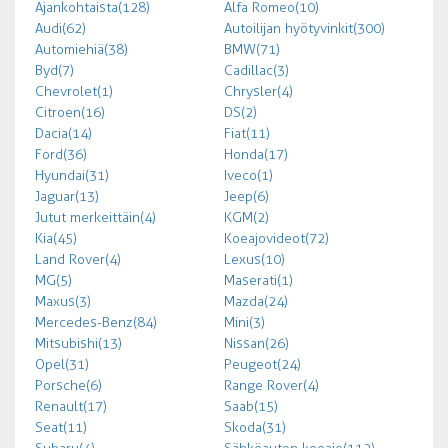
Ajankohtaista (128)
Alfa Romeo (10)
Audi (62)
Autoilijan hyötyvinkit (300)
Automiehiä (38)
BMW (71)
Byd (7)
Cadillac (3)
Chevrolet (1)
Chrysler (4)
Citroen (16)
DS (2)
Dacia (14)
Fiat (11)
Ford (36)
Honda (17)
Hyundai (31)
Iveco (1)
Jaguar (13)
Jeep (6)
Jutut merkeittäin (4)
KGM (2)
Kia (45)
Koeajovideot (72)
Land Rover (4)
Lexus (10)
MG (5)
Maserati (1)
Maxus (3)
Mazda (24)
Mercedes-Benz (84)
Mini (3)
Mitsubishi (13)
Nissan (26)
Opel (31)
Peugeot (24)
Porsche (6)
Range Rover (4)
Renault (17)
Saab (15)
Seat (11)
Skoda (31)