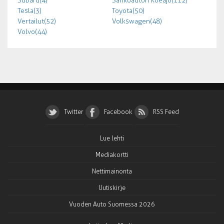
Subaru (4)
Sähköauton koeajo (112)
Tesla (3)
Toyota (50)
Vertailut (52)
Volkswagen (48)
Volvo (44)
Twitter
Facebook
RSS Feed
Lue lehti
Mediakortti
Nettimainonta
Uutiskirje
Vuoden Auto Suomessa 2026