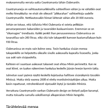
mukavammalta verrata uutta Countrymania tähän Clubmaniin.
Countrymaneja on vaihtoautomarkkinoilla suhteellisen vähän ja ne vähätkin ovat
melko hinnakkaita: ne eivät ole oikeasti ”pikkurahan” vaihtoehtoja uudelle
Countrymanille. Nettiautossakin hinnat lähtevät vähän alle 20 000 eurosta.
Sehän on totuus, että tällaista Mini Clubmania ei osteta pelkkään
perustarpeeseen: kakaroiden ja tavaroiden kuskaamiseen. Enemmän se on
”sikamagee” trendiauto. Kaikki penkit ihan perusasennossa Clubmanissa on
tavaratilaa vain 260 litraa, eikä sitä tule takapenkit kumoon kaatamallakaan kuin
930 litraa.
Clubmanissa on myös vain kolme ovea. Tosin hankalaa sisään menoa
takapenkille on helpotettu oikealle sivulle aukeavalla kapealla lisäovella, jonka
saa auki vain sisäpuolelta.
Kahteen eri suuntaan aukeavat takaovet ovat ehtaa Minin perinnettä. Kun ne
ovat kiinni, on taakse näkeminen hankalaa keskelle jäävän leveän karmin takia.
Julmetun suuri pyöreä näyttö keskellä kojetaulua hallitsee sisänäkymiä tässäkin
Minissä. Mutta vielä vuonna 2008 ei eletty monitoiminäyttöjen aikaa. Mutta
käsin ropattavat, retrohenkisesti vipstaakit löytyi jo tästäkin Ministä.
Verrattuna Countrymaniin vanhan Clubmanin design on tietysti paljon karumpi,
mutta toisaalta samalla uskollisempi alkuperäisen Minin hengelle.
Tärähtelevää menoa