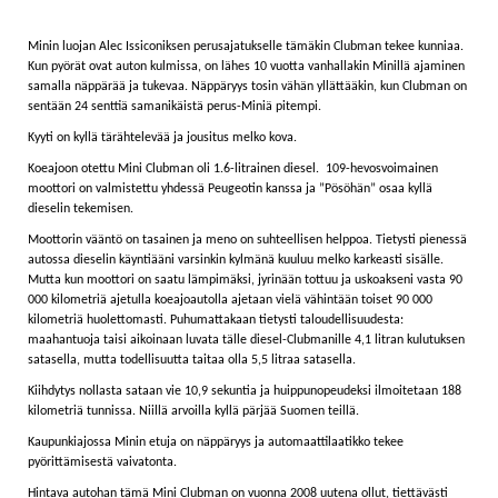
Minin luojan Alec Issiconiksen perusajatukselle tämäkin Clubman tekee kunniaa.
Kun pyörät ovat auton kulmissa, on lähes 10 vuotta vanhallakin Minillä ajaminen
samalla näppärää ja tukevaa. Näppäryys tosin vähän yllättääkin, kun Clubman on
sentään 24 senttiä samanikäistä perus-Miniä pitempi.
Kyyti on kyllä tärähtelevää ja jousitus melko kova.
Koeajoon otettu Mini Clubman oli 1.6-litrainen diesel.
109-hevosvoimainen
moottori on valmistettu yhdessä Peugeotin kanssa ja ”Pösöhän” osaa kyllä
dieselin tekemisen.
Moottorin vääntö on tasainen ja meno on suhteellisen helppoa. Tietysti pienessä
autossa dieselin käyntiääni varsinkin kylmänä kuuluu melko karkeasti sisälle.
Mutta kun moottori on saatu lämpimäksi, jyrinään tottuu ja uskoakseni vasta 90
000 kilometriä ajetulla koeajoautolla ajetaan vielä vähintään toiset 90 000
kilometriä huolettomasti. Puhumattakaan tietysti taloudellisuudesta:
maahantuoja taisi aikoinaan luvata tälle diesel-Clubmanille 4,1 litran kulutuksen
satasella, mutta todellisuutta taitaa olla 5,5 litraa satasella.
Kiihdytys nollasta sataan vie 10,9 sekuntia ja huippunopeudeksi ilmoitetaan 188
kilometriä tunnissa. Niillä arvoilla kyllä pärjää Suomen teillä.
Kaupunkiajossa Minin etuja on näppäryys ja automaattilaatikko tekee
pyörittämisestä vaivatonta.
Hintava autohan tämä Mini Clubman on vuonna 2008 uutena ollut, tiettävästi