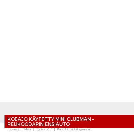
KOEAJO KÄYTETTY MINI CLUBMAN –
PELIKOODARIN ENSIAUTO
Julkaissut:
Mika
|
15.6.2017
|
Kirjoitettu kategoriaan: