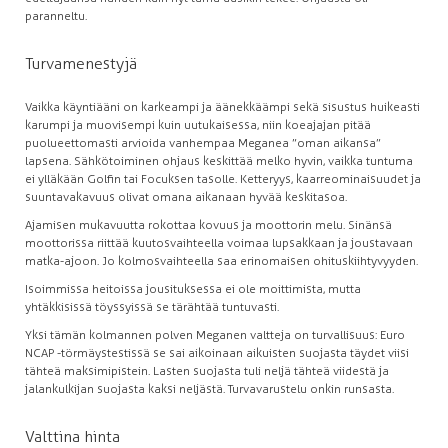
paranneltu.
Turvamenestyjä
Vaikka käyntiääni on karkeampi ja äänekkäämpi sekä sisustus huikeasti
karumpi ja muovisempi kuin uutukaisessa, niin koeajajan pitää
puolueettomasti arvioida vanhempaa Meganea ”oman aikansa”
lapsena. Sähkötoiminen ohjaus keskittää melko hyvin, vaikka tuntuma
ei ylläkään Golfin tai Focuksen tasolle. Ketteryys, kaarreominaisuudet ja
suuntavakavuus olivat omana aikanaan hyvää keskitasoa.
Ajamisen mukavuutta rokottaa kovuus ja moottorin melu. Sinänsä
moottorissa riittää kuutosvaihteella voimaa lupsakkaan ja joustavaan
matka-ajoon. Jo kolmosvaihteella saa erinomaisen ohituskiihtyvyyden.
Isoimmissa heitoissa jousituksessa ei ole moittimista, mutta
yhtäkkisissä töyssyissä se tärähtää tuntuvasti.
Yksi tämän kolmannen polven Meganen valtteja on turvallisuus: Euro
NCAP -törmäystestissä se sai aikoinaan aikuisten suojasta täydet viisi
tähteä maksimipistein. Lasten suojasta tuli neljä tähteä viidestä ja
jalankulkijan suojasta kaksi neljästä. Turvavarustelu onkin runsasta.
Valttina hinta