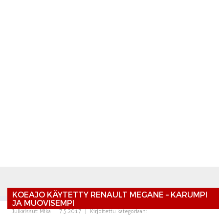
KOEAJO KÄYTETTY RENAULT MEGANE – KARUMPI
JA MUOVISEMPI
Julkaissut:
Mika
|
7.5.2017
|
Kirjoitettu kategoriaan: