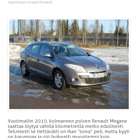
Käytettyjen koeajot
Renault
Vuosimallin 2010, kolmannen polven Renault Megane
saattaa löytyä vähillä kilometreillä melko edullisesti.
Teknisesti se tiettävästi on ihan ”soiva” peli, mutta kyyti
on karumpaa ja olo huikeasti muovisempi kuin