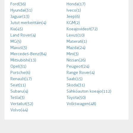
Ford (36)
Honda (17)
Hyundai (31)
Iveco (1)
Jaguar (13)
Jeep (6)
Jutut merkeittäin (4)
KGM (2)
Kia (45)
Koeajovideot (72)
Land Rover (4)
Lexus (10)
MG (5)
Maserati (1)
Maxus (3)
Mazda (24)
Mercedes-Benz (84)
Mini (3)
Mitsubishi (13)
Nissan (26)
Opel (31)
Peugeot (24)
Porsche (6)
Range Rover (4)
Renault (17)
Saab (15)
Seat (11)
Skoda (31)
Subaru (4)
Sähköauton koeajo (112)
Tesla (3)
Toyota (50)
Vertailut (52)
Volkswagen (48)
Volvo (44)