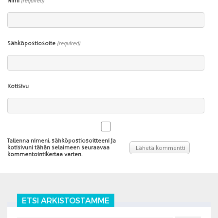
Nimi
(required)
Sähköpostiosoite
(required)
Kotisivu
Tallenna nimeni, sähköpostiosoitteeni ja
kotisivuni tähän selaimeen seuraavaa
kommentointikertaa varten.
ETSI ARKISTOSTAMME