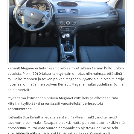
Renault Megane ei tietenkään poikkea muistakaan saman kokoluokan
autoista. Pitkin 2010-lukua kehitys vain on ollut niin huimaa, että siinä
missä kolmannen ja toisen polven Meganen kyydissä ei hirveästi eroja
huomaa, on neljännen polven Renault Megane mukavuudeltaan jo ihan
eri planeetalta.
Myös tämä kolmannen polven Meganet niitti kehuja aikoinaan: sitä
kiiteltiin tyylikkääksi ja runsaasti varustelluksi perheautoksi
kohtuuhintaan.
Toisaalta sitä kehuttiin edeltäjäänsä linjakkaammaksi, mutta myös
tavanomaisemmaksi. Tasapainoiseksi, mutta persoonattomaksikin sitä
arvosteltiin. Mutta yhtä suuren harppauksen ajettavuudessa se teki
edeltäjäänsä nähden kuin nyt tämä uusikin tekee. Ohjausta oli