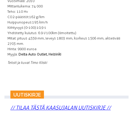
Vuosimalli: 2010
Mittarilukema: 74 000
Teho: 110 Hv
CO2-päästöt: 162 g/km
Huippunopeus: 195 km/h
Kiihtyvyys (0-100): 10,9 s
Yhdistetty kulutus: 6.9 l/100km (ilmoitettu)
Mitat: pituus 4559 mm, leveys 1803 mm, korkeus 1506 mm, akseliväli
2703 mm.
Hinta: 9900 euroa
Myyjä:
Delta Auto Outlet, Helsinki
Teksti ja kuvat Timo Kiiski
UUTISKIRJE
// TILAA TÄSTÄ KAASUJALAN UUTISKIRJE //