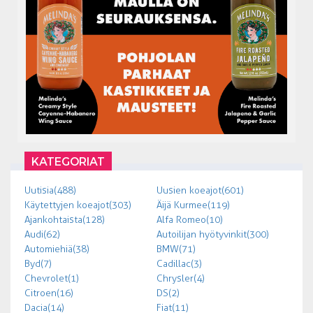
KATEGORIAT
Uutisia (488)
Uusien koeajot (601)
Käytettyjen koeajot (303)
Äijä Kurmee (119)
Ajankohtaista (128)
Alfa Romeo (10)
Audi (62)
Autoilijan hyötyvinkit (300)
Automiehiä (38)
BMW (71)
Byd (7)
Cadillac (3)
Chevrolet (1)
Chrysler (4)
Citroen (16)
DS (2)
Dacia (14)
Fiat (11)