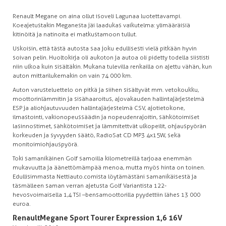
Renault Megane on aina ollut isoveli Lagunaa luotettavampi.
Koeajetustakin Meganesta jäi laadukas vaikutelma: ylimääräisiä
kitinöitä ja natinoita ei matkustamoon tullut.
Uskoisin, että tästä autosta saa joku edullisesti vielä pitkään hyvin
soivan pelin. Huoltokirja oli aukoton ja autoa oli pidetty todella siististi
niin ulkoa kuin sisältäkin. Mukana tulevilla renkailla on ajettu vähän, kun
auton mittarilukemakin on vain 74 000 km.
Auton varusteluettelo on pitkä ja siihen sisältyvät mm. vetokoukku,
moottorinlämmitin ja sisähaaroitus, ajovakauden hallintajärjestelmä
ESP ja aliohjautuvuuden hallintajärjestelmä CSV, ajotietokone,
ilmastointi, vakionopeussäädin ja nopeudenrajoitin, sähkötoimiset
lasinnostimet, sähkötoimiset ja lämmitettvät ulkopeilit, ohjauspyörän
korkeuden ja syvyyden säätö, RadioSat CD MP3 4x15W, sekä
monitoimiohjauspyörä.
Toki samanikäinen Golf samoilla kilometreillä tarjoaa enemmän
mukavuutta ja äänettömämpää menoa, mutta myös hinta on toinen.
Edullisimmasta Nettiauto.comista löytämästäni samanikäisestä ja
täsmälleen saman verran ajetusta Golf Variantista 122-
hevosvoimaisella 1,4 TSI –bensamoottorilla pyydettiin lähes 13 000
euroa.
Renault Megane Sport Tourer Expression 1,6 16V