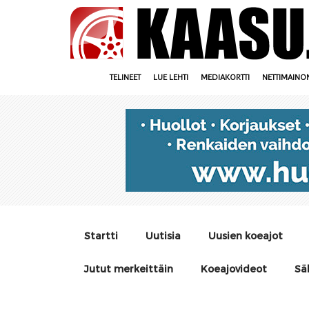
TELINEET
LUE LEHTI
MEDIAKORTTI
NETTIMAINO
Startti
Uutisia
Uusien koeajot
Jutut merkeittäin
Koeajovideot
Sä