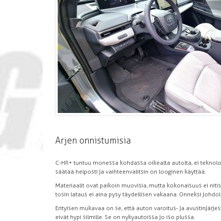
Arjen onnistumisia
C-HR+ tuntuu monessa kohdassa oikealta autolta, ei teknologi
säätää helposti ja vaihteenvalitsin on looginen käyttää.
Materiaalit ovat paikoin muovisia, mutta kokonaisuus ei nitise
tosin lataus ei aina pysy täydellisen vakaana. Onneksi johdoll
Erityisen mukavaa on se, että auton varoitus- ja avustinjärje
eivät hypi silmille. Se on nykyautoissa jo iso plussa.