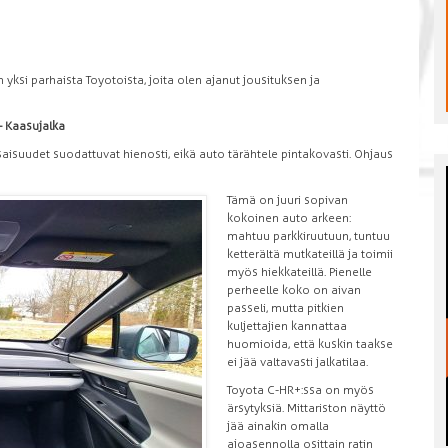
 yksi parhaista Toyotoista, joita olen ajanut jousituksen ja
 Kaasujalka
isuudet suodattuvat hienosti, eikä auto tärähtele pintakovasti. Ohjaus
Tämä on juuri sopivan
kokoinen auto arkeen:
mahtuu parkkiruutuun, tuntuu
ketterältä mutkateillä ja toimii
myös hiekkateillä. Pienelle
perheelle koko on aivan
passeli, mutta pitkien
kuljettajien kannattaa
huomioida, että kuskin taakse
ei jää valtavasti jalkatilaa.
Toyota C-HR+:ssa on myös
ärsytyksiä. Mittariston näyttö
jää ainakin omalla
ajoasennolla osittain ratin