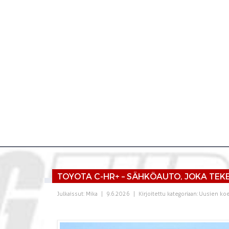
TOYOTA C-HR+ – SÄHKÖAUTO, JOKA TEK
Julkaissut:
Mika
|
9.6.2026
|
Kirjoitettu kategoriaan:
Uusien koe