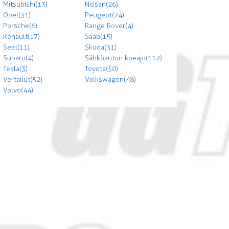
Mitsubishi (13)
Nissan (26)
Opel (31)
Peugeot (24)
Porsche (6)
Range Rover (4)
Renault (17)
Saab (15)
Seat (11)
Skoda (31)
Subaru (4)
Sähköauton koeajo (112)
Tesla (3)
Toyota (50)
Vertailut (52)
Volkswagen (48)
Volvo (44)