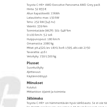
Toyota C-HR+ AWD Executive Panorama AWD Grey pack
Hinta: 52 855 €
Akun kapasiteetti: 77kWh
Latausteho max: 150 kW
Teho: 252 kW (343 hv)
Vääntö: 339 Nm
Toimintasäde (WLTP): 501-548*km
0-100 km/h: 5.2 sek
Huippunopeus: 180 km/h
Omamassa: 2080 kg
Mitat: pit.4520, lev 1870, kork 1595, aks.väli 2750
Tavaratila: 416 l
Vetokyky: 750/1500 kg
Plussat
Suorituskyky
Ajettavuus
Käytännöllisyys
Miinukset
Kulutus
Mittariston sijainti ja toiminta
Jälkimaku
Toyota C-HR+ on hämmentävän hyvä sähköauto. Se ei ole täy