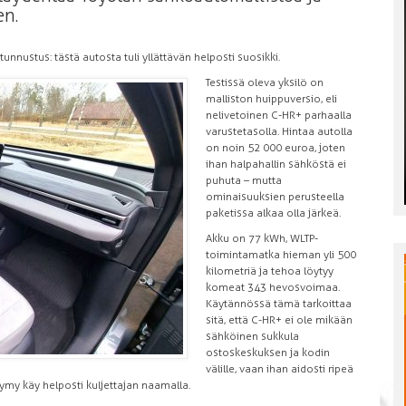
en.
unnustus: tästä autosta tuli yllättävän helposti suosikki.
Testissä oleva yksilö on
malliston huippuversio, eli
nelivetoinen C-HR+ parhaalla
varustetasolla. Hintaa autolla
on noin 52 000 euroa, joten
ihan halpahallin sähköstä ei
puhuta – mutta
ominaisuuksien perusteella
paketissa alkaa olla järkeä.
Akku on 77 kWh, WLTP-
toimintamatka hieman yli 500
kilometriä ja tehoa löytyy
komeat 343 hevosvoimaa.
Käytännössä tämä tarkoittaa
sitä, että C-HR+ ei ole mikään
sähköinen sukkula
ostoskeskuksen ja kodin
välille, vaan ihan aidosti ripeä
hymy käy helposti kuljettajan naamalla.