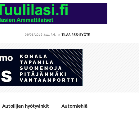
TILAA RSS-SYÖTE
06/08/2026
5:41 P.M.
Autoilijan hyötyvinkit
Automiehiä