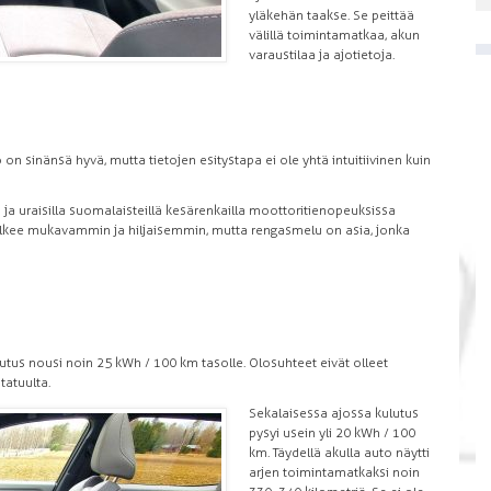
yläkehän taakse. Se peittää
välillä toimintamatkaa, akun
varaustilaa ja ajotietoja.
on sinänsä hyvä, mutta tietojen esitystapa ei ole yhtä intuitiivinen kuin
 ja uraisilla suomalaisteillä kesärenkailla moottoritienopeuksissa
kulkee mukavammin ja hiljaisemmin, mutta rengasmelu on asia, jonka
utus nousi noin 25 kWh / 100 km tasolle. Olosuhteet eivät olleet
tatuulta.
Sekalaisessa ajossa kulutus
pysyi usein yli 20 kWh / 100
km. Täydellä akulla auto näytti
arjen toimintamatkaksi noin