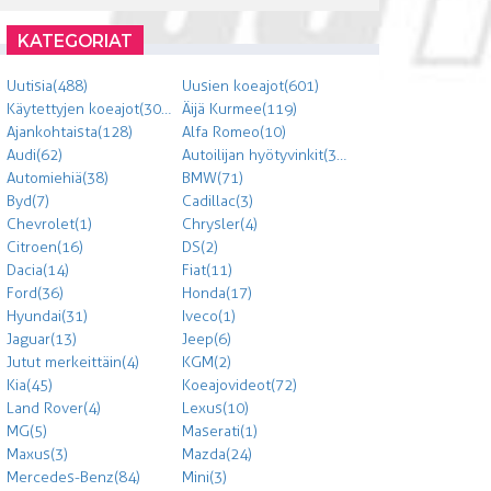
KATEGORIAT
Uutisia (488)
Uusien koeajot (601)
Käytettyjen koeajot (303)
Äijä Kurmee (119)
Ajankohtaista (128)
Alfa Romeo (10)
Audi (62)
Autoilijan hyötyvinkit (300)
Automiehiä (38)
BMW (71)
Byd (7)
Cadillac (3)
Chevrolet (1)
Chrysler (4)
Citroen (16)
DS (2)
Dacia (14)
Fiat (11)
Ford (36)
Honda (17)
Hyundai (31)
Iveco (1)
Jaguar (13)
Jeep (6)
Jutut merkeittäin (4)
KGM (2)
Kia (45)
Koeajovideot (72)
Land Rover (4)
Lexus (10)
MG (5)
Maserati (1)
Maxus (3)
Mazda (24)
Mercedes-Benz (84)
Mini (3)