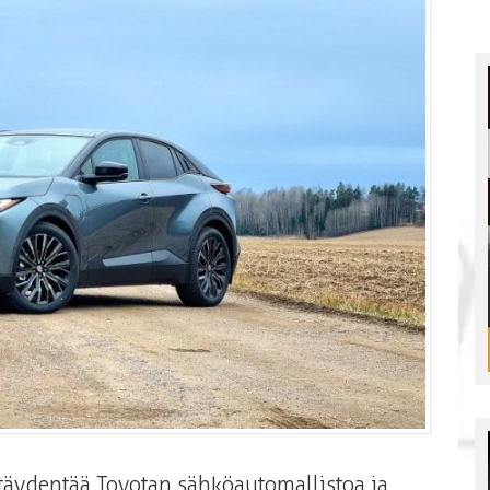
täydentää Toyotan sähköautomallistoa ja