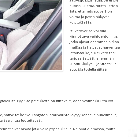
330–340 kilometriä. Se ei ole
huono lukema, mutta kertoo
siitä, että nelivetoversion
voima ja paino näkyvät
kulutuksessa.
Etuvetoversio voi olla
kiinnostava vaihtoehto niille,
jotka ajavat enemmän pitkää
matkaa ja haluavat harventaa
lataustaukoja. Neliveto taas
tarjoaa selvästi enemmän
suorituskykyä – ja sitä tässä
autossa todella riittää.
alelulta. Fyysisiä painikkeita on riittävästi, äänenvoimakkuutta voi
, natise tai kolise. Langaton latausalusta löytyy kahdelle puhelimelle,
a saa virtaa luotettavasti.
stelmät eivät ärsytä jatkuvalla piippauksella. Ne ovat olemassa, mutta