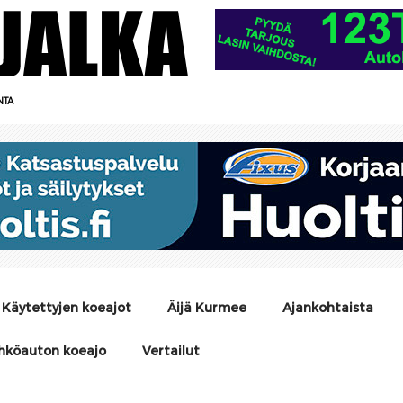
NTA
Käytettyjen koeajot
Äijä Kurmee
Ajankohtaista
hköauton koeajo
Vertailut