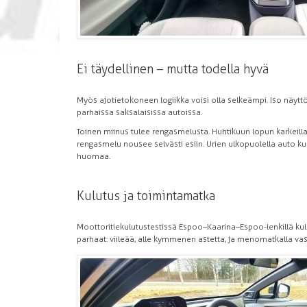
Ei täydellinen – mutta todella hyvä
Myös ajotietokoneen logiikka voisi olla selkeämpi. Iso näyttö 
parhaissa saksalaisissa autoissa.
Toinen miinus tulee rengasmelusta. Huhtikuun lopun karkeilla
rengasmelu nousee selvästi esiin. Urien ulkopuolella auto 
huomaa.
Kulutus ja toimintamatka
Moottoritiekulutustestissä Espoo–Kaarina–Espoo-lenkillä kul
parhaat: viileää, alle kymmenen astetta, ja menomatkalla vas