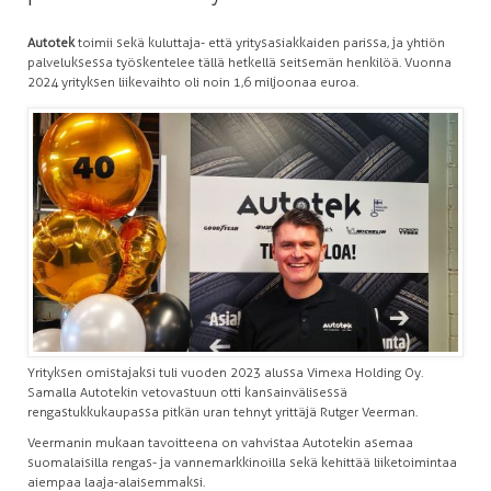
Autotek
toimii sekä kuluttaja- että yritysasiakkaiden parissa, ja yhtiön
palveluksessa työskentelee tällä hetkellä seitsemän henkilöä. Vuonna
2024 yrityksen liikevaihto oli noin 1,6 miljoonaa euroa.
Yrityksen omistajaksi tuli vuoden 2023 alussa Vimexa Holding Oy.
Samalla Autotekin vetovastuun otti kansainvälisessä
rengastukkukaupassa pitkän uran tehnyt yrittäjä Rutger Veerman.
Veermanin mukaan tavoitteena on vahvistaa Autotekin asemaa
suomalaisilla rengas- ja vannemarkkinoilla sekä kehittää liiketoimintaa
aiempaa laaja-alaisemmaksi.