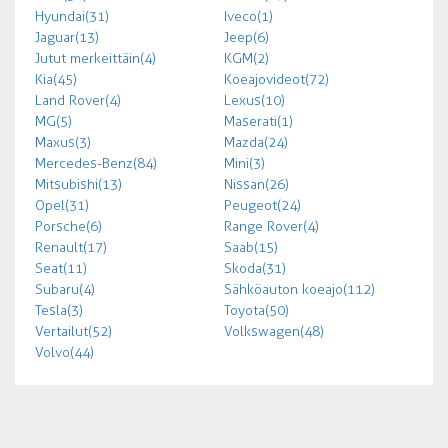
Hyundai (31)
Iveco (1)
Jaguar (13)
Jeep (6)
Jutut merkeittäin (4)
KGM (2)
Kia (45)
Koeajovideot (72)
Land Rover (4)
Lexus (10)
MG (5)
Maserati (1)
Maxus (3)
Mazda (24)
Mercedes-Benz (84)
Mini (3)
Mitsubishi (13)
Nissan (26)
Opel (31)
Peugeot (24)
Porsche (6)
Range Rover (4)
Renault (17)
Saab (15)
Seat (11)
Skoda (31)
Subaru (4)
Sähköauton koeajo (112)
Tesla (3)
Toyota (50)
Vertailut (52)
Volkswagen (48)
Volvo (44)