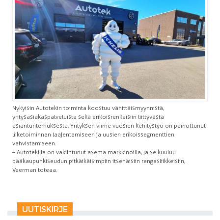
Nykyisin Autotekin toiminta koostuu vähittäismyynnistä,
yritysasiakaspalveluista sekä erikoisrenkaisiin liittyvästä
asiantuntemuksesta. Yrityksen viime vuosien kehitystyö on painottunut
liiketoiminnan laajentamiseen ja uusien erikoissegmenttien
vahvistamiseen.
– Autotekilla on vakiintunut asema markkinoilla, ja se kuuluu
pääkaupunkiseudun pitkäikäisimpiin itsenäisiin rengasliikkeisiin,
Veerman toteaa.
UUTISKIRJE