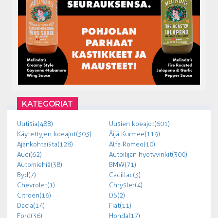
KATEGORIAT
Uutisia (488)
Uusien koeajot (601)
Käytettyjen koeajot (303)
Äijä Kurmee (119)
Ajankohtaista (128)
Alfa Romeo (10)
Audi (62)
Autoilijan hyötyvinkit (300)
Automiehiä (38)
BMW (71)
Byd (7)
Cadillac (3)
Chevrolet (1)
Chrysler (4)
Citroen (16)
DS (2)
Dacia (14)
Fiat (11)
Ford (36)
Honda (17)