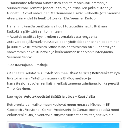
– Haluamme rakentaa Autotekista entistä monipuolisemman ja
suunnitelmallisemmin johdetun toimijan. Yrityksen pitkä historia ja
tunnettuus ovat vahva perusta seuraavalle kasvuvaiheelle, jota viemme
eteenpäin yhdessä henkilöstön kanssa, Veerman kertoo.
Hänen mukaansa omistajanvaihdos toteutettiin hallitusti ilman
katkoksia päivittäiseen toimintaan.
– Autotek osoittaa hyvin, miten suomalaisessa rengas- ja
autovaraosajälkimarkkinassa voidaan yhdistää perinteinen osaaminen
ja uudistuva liiketoiminta. Viime vuosina toimintaa on suunnattu yhä
vahvemmin erikoistuneisiin ja korkeamman lisäarvon tuoteryhmiin,
Veerman sanoo.
Tilaa Kaasujalan uutiskirje
Osana tätä kehitystä Autotek osti maaliskuussa 2024
Retrorenkaat Ky:n
liiketoiminnan. Yritys tunnetaan klassikko-, museo- ja
harrasteajoneuvojen renkaisiin erikoistuneena toimijana, jonka perusti
Timo Keskinen.
Lue myös:
Autotek uudistui sisältä ja ulkoa – Kaasujalka
Retrorenkaiden valikoimaan kuuluvat muun muassa Michelin-, BF
Goodrich-, Firestone-, Coker-, Vredestein- ja Camac-tuotteet sekä muut
erikoisrenkaisiin ja vanteisiin liittyvät tuotteet harrasteajoneuvoihin.