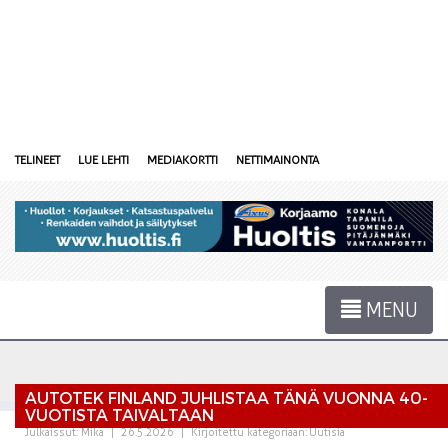
TELINEET
LUE LEHTI
MEDIAKORTTI
NETTIMAINONTA
MENU
AUTOTEK FINLAND JUHLISTAA TÄNÄ VUONNA 40-
VUOTISTA TAIVALTAAN
Julkaissut:
Mika
|
26.5.2026
|
Kirjoitettu kategoriaan:
Uutisia