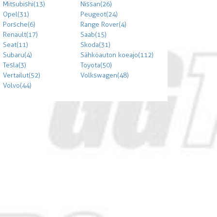
Mitsubishi (13)
Nissan (26)
Opel (31)
Peugeot (24)
Porsche (6)
Range Rover (4)
Renault (17)
Saab (15)
Seat (11)
Skoda (31)
Subaru (4)
Sähköauton koeajo (112)
Tesla (3)
Toyota (50)
Vertailut (52)
Volkswagen (48)
Volvo (44)