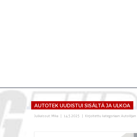
AUTOTEK UUDISTUI SISÄLTÄ JA ULKOA
Julkaissut:
Mika
|
14.5.2025
|
Kirjoitettu kategoriaan:
Autoilijan