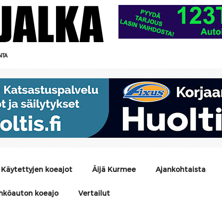
NTA
Käytettyjen koeajot
Äijä Kurmee
Ajankohtaista
hköauton koeajo
Vertailut