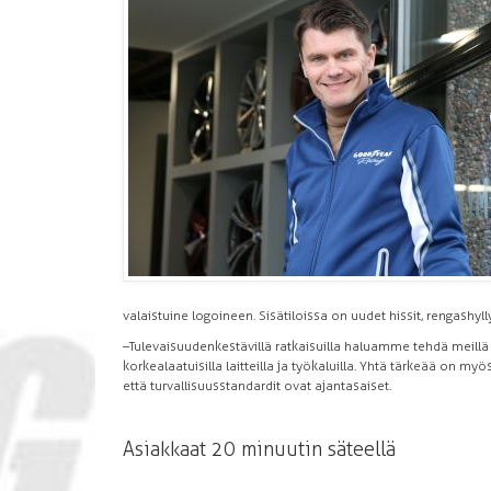
valaistuine logoineen. Sisätiloissa on uudet hissit, rengashylly
–Tulevaisuudenkestävillä ratkaisuilla haluamme tehdä meil
korkealaatuisilla laitteilla ja työkaluilla. Yhtä tärkeää on myös
että turvallisuusstandardit ovat ajantasaiset.
Asiakkaat 20 minuutin säteellä