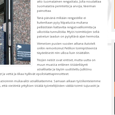
aito suomalainen rengastalo, joka noudattaa
suomalaisia perinteitä ja arvoja, Veerman
painottaa.
Tänä päivänä mikään rengasliike ei
kuitenkaan pysy kilpailussa mukana
pelkästään kattavilla rengasvalikoimilla ja
ulkoisilla tunnuksilla. Myös toimitilojen sekä
palvelun laadun on pysyttävä ajan hermolla.
Viimeisen puolen vuoden aikana Autotek
onkin remontoinut Petikon toimipisteensä
täydellisesti niin ulkoa kuin sisältäkin.
Tilojen neliöt ovat entiset, mutta uutta on
muun muassa erillinen sisäänkäynti
asiakkaille ja täysin uudistettu julkisivu
t ja vettä ja likaa hylkivät epoksilattiapinnoitteet.
lä asioinnin mukavaksi asiakkaillemme. Samaan aikaan työskentelemme
, että viestintä yrityksen sisällä työntekijöiden välillä toimii sujuvasti ja