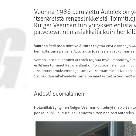
Vuonna 1986 perustettu Autotek on 
itsenäisistä rengasliikkeistä. Toimitilo
Rutger Veerman tuo yrityksen entistä
palvelevat niin asiakkaita kuin henki
Vantaan Petikossa toimiva Autotek
täyttää ensi vuonna jo 40 v
hermolla: tänä päivänä Autotek tarjoaa laajan valikoiman re
Saman katon alla toimii Autotek tarjoaa myös räätälöityjä re
erillisenä toiminut Retrorenkaat on jo vuoden ajan toiminut 
– Asiantuntemuksemme ja tuotevalikoimamme kattaa renkaide
120 vuoden aikakaudella: tämä on ainutkertaista Suomessa
Aidosti suomalainen
Hollantilaissyntyinen Rutger Veerman on tehnyt melkoisen l
pääkaupunkiseudulle. Kaksi vuotta sitten hän osti Autotekin,