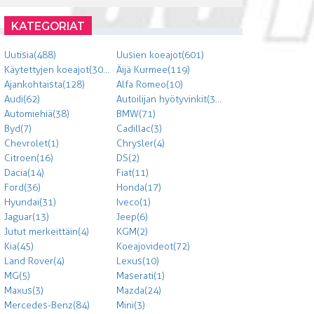
KATEGORIAT
Uutisia (488)
Uusien koeajot (601)
Käytettyjen koeajot (303)
Äijä Kurmee (119)
Ajankohtaista (128)
Alfa Romeo (10)
Audi (62)
Autoilijan hyötyvinkit (300)
Automiehiä (38)
BMW (71)
Byd (7)
Cadillac (3)
Chevrolet (1)
Chrysler (4)
Citroen (16)
DS (2)
Dacia (14)
Fiat (11)
Ford (36)
Honda (17)
Hyundai (31)
Iveco (1)
Jaguar (13)
Jeep (6)
Jutut merkeittäin (4)
KGM (2)
Kia (45)
Koeajovideot (72)
Land Rover (4)
Lexus (10)
MG (5)
Maserati (1)
Maxus (3)
Mazda (24)
Mercedes-Benz (84)
Mini (3)