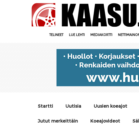
TELINEET
LUE LEHTI
MEDIAKORTTI
NETTIMAINO
Startti
Uutisia
Uusien koeajot
Jutut merkeittäin
Koeajovideot
Sä