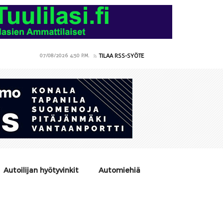
TILAA RSS-SYÖTE
07/08/2026
4:50 P.M.
Autoilijan hyötyvinkit
Automiehiä