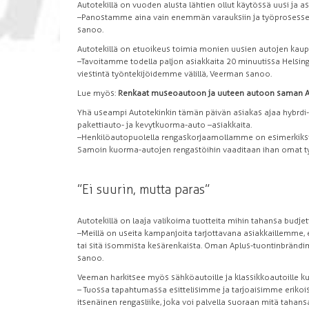
Autotekillä on vuoden alusta lähtien ollut käytössä uusi ja a
–Panostamme aina vain enemmän varauksiin ja työprosesseih
sanoo.
Autotekillä on etuoikeus toimia monien uusien autojen kaupp
–Tavoitamme todella paljon asiakkaita 20 minuutissa Helsin
viestintä työntekijöidemme välillä, Veerman sanoo.
Lue myös:
Renkaat museoautoon ja uuteen autoon saman Aut
Yhä useampi Autotekinkin tämän päivän asiakas ajaa hybrdi- 
pakettiauto- ja kevytkuorma-auto –asiakkaita.
–Henkilöautopuolella rengaskorjaamollamme on esimerkiksi t
Samoin kuorma-autojen rengastöihin vaaditaan ihan omat t
”Ei suurin, mutta paras”
Autotekillä on laaja valikoima tuotteita mihin tahansa budjet
–Meillä on useita kampanjoita tarjottavana asiakkaillemme,
tai sitä isommista kesärenkaista. Oman Aplus-tuontinbrändi
sanoo.
Veeman harkitsee myös sähköautoille ja klassikkoautoille 
– Tuossa tapahtumassa esittelisimme ja tarjoaisimme eriko
itsenäinen rengasliike, joka voi palvella suoraan mitä taha