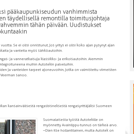
yksi pääkaupunkiseudun vanhimmista
jen täydellisellä remontilla toimitusjohtaja
 vahvemmin tähän päivään. Uudistukset
lökuntaakin
uotta. Se ei olisi onnistunut, jos yritys ei olisi koko ajan pysynyt ajan
nkaita ja vanteita myös sähköautoihin.
ngas- ja vanneratkaisuja klassikko- ja erikoisautoihin. Aiemmin
integroituneena muihin Autotekin palveluihin.
n ja vanteiden tarpeet ajoneuvoihin, jotka on valmistettu viimeisten
, Veerman sanoo.
oikan kansainvälisestä rengasbisneksestä rengasyrittäjäksi Suomeen
Suomalaisesta työstä Autotekille on
myönnetty Avainlippu-tunnus on tärkeä arvo.
–Olen itse hollantilainen, mutta Autotek on