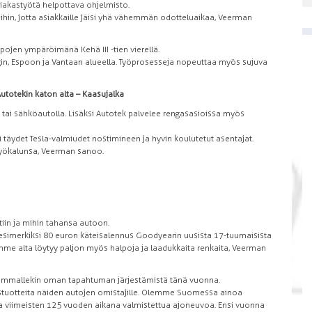
siakastyötä helpottava ohjelmisto.
in, jotta asiakkaille jäisi yhä vähemmän odotteluaikaa, Veerman
ojen ympäröimänä Kehä III -tien vierellä.
gin, Espoon ja Vantaan alueella. Työprosesseja nopeuttaa myös sujuva
otekin katon alta – Kaasujalka
tai sähköautolla. Lisäksi Autotek palvelee rengasasioissa myös
äydet Tesla-valmiudet nostimineen ja hyvin koulutetut asentajat.
yökalunsa, Veerman sanoo.
tiin ja mihin tahansa autoon.
 esimerkiksi 80 euron käteisalennus Goodyearin uusista 17-tuumaisista
mme alta löytyy paljon myös halpoja ja laadukkaita renkaita, Veerman
kummallekin oman tapahtuman järjestämistä tänä vuonna.
istuotteita näiden autojen omistajille. Olemme Suomessa ainoa
nsa viimeisten 125 vuoden aikana valmistettua ajoneuvoa. Ensi vuonna