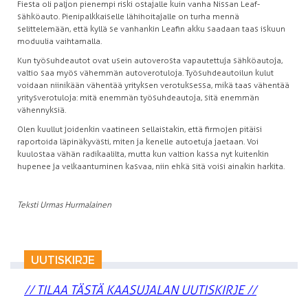
Fiesta oli paljon pienempi riski ostajalle kuin vanha Nissan Leaf-
sähköauto. Pienipalkkaiselle lähihoitajalle on turha mennä
selittelemään, että kyllä se vanhankin Leafin akku saadaan taas iskuun
moduulia vaihtamalla.
Kun työsuhdeautot ovat usein autoverosta vapautettuja sähköautoja,
valtio saa myös vähemmän autoverotuloja. Työsuhdeautoilun kulut
voidaan niinikään vähentää yrityksen verotuksessa, mikä taas vähentää
yritysverotuloja: mitä enemmän työsuhdeautoja, sitä enemmän
vähennyksiä.
Olen kuullut joidenkin vaatineen sellaistakin, että firmojen pitäisi
raportoida läpinäkyvästi, miten ja kenelle autoetuja jaetaan. Voi
kuulostaa vähän radikaalilta, mutta kun valtion kassa nyt kuitenkin
hupenee ja velkaantuminen kasvaa, niin ehkä sitä voisi ainakin harkita.
Teksti Urmas Hurmalainen
UUTISKIRJE
// TILAA TÄSTÄ KAASUJALAN UUTISKIRJE //