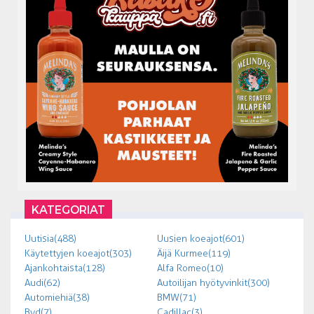
KATEGORIAT
Uutisia (488)
Uusien koeajot (601)
Käytettyjen koeajot (303)
Äijä Kurmee (119)
Ajankohtaista (128)
Alfa Romeo (10)
Audi (62)
Autoilijan hyötyvinkit (300)
Automiehiä (38)
BMW (71)
Byd (7)
Cadillac (3)