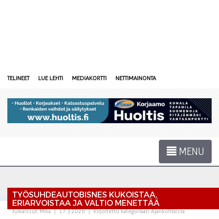
TELINEET
LUE LEHTI
MEDIAKORTTI
NETTIMAINONTA
MENU
TYÖSUHDEAUTOBISNES KUKOISTAA,
ERIARVOISTAA JA VALTIO MENETTÄÄ
Julkaissut:
Mika
|
17.3.2026
|
Kirjoitettu kategoriaan:
Ajankohtaista