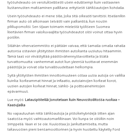
työsuhdeauto on verotuksellisesti usein edullisempi kuin vastaavien
kustannusten maksaminen palkkana: erityisesti sähköautojen kohdalla.
Usein työsuhdeauto ei mene sille, joka sitä oikeasti tarvitsisi. Itsellenikin
firman auto oli aikoinaan selvästi vain palkanlisä, kun nousin
pikkupomoksi. Sen sijaan toimarin mielestä työkseen Suomea
kiertävien firman valokuvaajilta työsuhdeautot olisi voinut ottaa hyvin
poiskin.
Sillähän vihervasemmisto ei päitään vaivaa, että samalla omalla rahalla
autonsa ostavien yksityisten ihmisten autokanta uusiutuu hitaammin.
Tämä taas voi viivästyttää päästövähennystavoitteita ja lisätä
turvattomuutta: vanhemmat autot kun yleensä tuottavat enemmän
päästöjä ja voivat olla turvallisuudeltaan heikompia.
Syitä yksityisten ihmisten innottomuuteen ostaa uusia autoja on vaikka
kuinka: korkeammat hinnat ja inflaatio, autolainojen korkeat korot,
uusien autojen korkeat hinnat, sähkö- ja polttoainehintojen
epävarmuus.
Lue myös:
Latauspisteillä jonotetaan kuin Neuvostoliitossa ruokaa –
Kaasujalka
No vapautuuhan niitä sähköautoja ja pistokehybridejä sitten ajan
saatossa myös vaihtoautomarkkinaan. Voi kunpa se olisikin noin
simppeliä. Vaan ei se ole. Kuulostaa jo jankuttamiselta, mutta
takavuosien pieni bensamoottorinen ja hyvin huollettu käytetty Ford