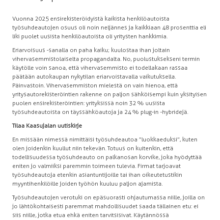
Vuonna 2025 ensirekisteröidyistä kaikista henkilöautoista
työsuhdeautojen osuus oli noin neljännes ja kaikkiaan 48 prosenttia eli
liki puolet uusista henkilöautoista oli yritysten hankkimia.
Eriarvoisuus -sanalla on paha kaiku; kuulostaa ihan joltain
vihervasemmistolaiselta propagandalta. No, puolustuksekseni termin
käytölle voin sanoa, että vihervasemmisto ei todellakaan rassaa
päätään autokaupan nykytilan eriarvoistavalla vaikutuksella.
Päinvastoin. Vihervasemmiston mielestä on vain hienoa, että
yritysautorekisteröintien rakenne on paljon sähköisempi kuin yksityisen
puolen ensirekisteröintien: yrityksissä noin 32 % uusista
työsuhdeautoista on täyssähköautoja ja 24 % plug-in -hybridejä.
Tilaa Kaasujalan uutiskirje
En missään nimessä nimittäisi työsuhdeautoa ”luokkaeduksi”, kuten
olen joidenkin kuullut niin tekevän. Totuus on kuitenkin, että
todellisuudessa työsuhdeauto on palkanosan korvike, joka hyödyttää
eniten jo valmiiksi paremmin toimeen tulevia. Firmat tarjoavat
työsuhdeautoja etenkin asiantuntijoille tai ihan oikeutetustikin
myyntihenkilöille joiden työhön kuuluu paljon ajamista.
Työsuhdeautojen verotuki on epäsuorasti ohjautumassa niille, joilla on
jo lähtökohtaisesti paremmat mahdollisuudet saada tällainen etu: ei
siis niille, jotka etua ehkä eniten tarvitsisivat. Käytännössä