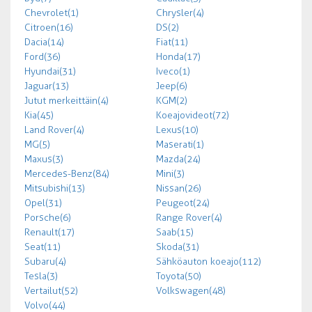
Chevrolet (1)
Chrysler (4)
Citroen (16)
DS (2)
Dacia (14)
Fiat (11)
Ford (36)
Honda (17)
Hyundai (31)
Iveco (1)
Jaguar (13)
Jeep (6)
Jutut merkeittäin (4)
KGM (2)
Kia (45)
Koeajovideot (72)
Land Rover (4)
Lexus (10)
MG (5)
Maserati (1)
Maxus (3)
Mazda (24)
Mercedes-Benz (84)
Mini (3)
Mitsubishi (13)
Nissan (26)
Opel (31)
Peugeot (24)
Porsche (6)
Range Rover (4)
Renault (17)
Saab (15)
Seat (11)
Skoda (31)
Subaru (4)
Sähköauton koeajo (112)
Tesla (3)
Toyota (50)
Vertailut (52)
Volkswagen (48)
Volvo (44)