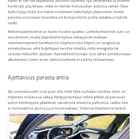
Kaikki ei silti ole täydellistä. Akuston sijoittelu syö tavaratilaa, ja Avantin
kontti jää 404 litraan, mikä on tämän kokoluokan autossa vähän. Tilaa
kyllä löytyy lisää, kun katse nostetaan hattuhyllyn yläpuolelle, mutta
perusmuodossaan tavaratila on kompromissi, jonka ladattava hybridi
vaatii.
Nelivetojärjestelmä on Audin ns.ultra-quattro. Lähtökohtaisesti auto on
etuvetoinen, mutta järjestelmä kytkee takapyörät mukaan
salamannopeasti tarvittaessa. Käytännössä käytös on loogista ja
ennakoitavaa, eikä kuljettajan tarvitse miettiä, millä energialla tai
vedolla milloinkin ajetaan. Harmillisesti koeajo osui lähes lumettomaan
alkutalveen, joten aivan ääriolosuhteita ei päästy testaamaan.
Ajettavuus parasta antia
Ajo-ominaisuudet ovat juuri sitä, mitä tältä luokalta odottaa. Auto on
hiljainen, mukava ja vakaa. Nelipyöräohjaus tekee pitkän ja painavan
auton käsittelystä yllättävän vaivatonta ahtaissa paikoissa, vaikka sitä
ei normaalissa ajossa juuri huomaakaan. Yhdessä tilanteessa terävä