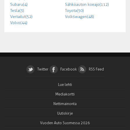
Subaru (4)
Sähköauton koeajo (112)
Tesla (3)
Toyota (50)
Vertailut (52)
Volkswagen (48)
Volvo (44)
Twitter
Facebook
RSS Feed
Lue lehti
Mediakortti
Nettimainonta
Uutiskirje
Vuoden Auto Suomessa 2026