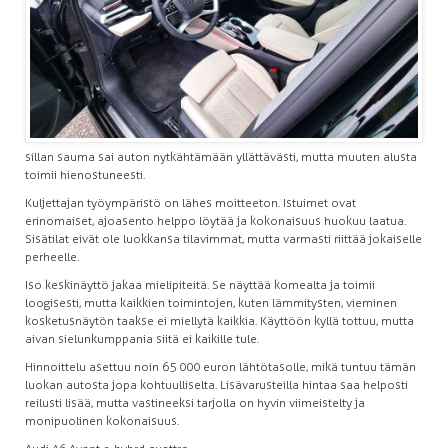
sillan sauma sai auton nytkähtämään yllättävästi, mutta muuten alusta
toimii hienostuneesti.
Kuljettajan työympäristö on lähes moitteeton. Istuimet ovat
erinomaiset, ajoasento helppo löytää ja kokonaisuus huokuu laatua.
Sisätilat eivät ole luokkansa tilavimmat, mutta varmasti riittää jokaiselle
perheelle.
Iso keskinäyttö jakaa mielipiteitä. Se näyttää komealta ja toimii
loogisesti, mutta kaikkien toimintojen, kuten lämmitysten, vieminen
kosketusnäytön taakse ei miellytä kaikkia. Käyttöön kyllä tottuu, mutta
aivan sielunkumppania siitä ei kaikille tule.
Hinnoittelu asettuu noin 65 000 euron lähtötasolle, mikä tuntuu tämän
luokan autosta jopa kohtuulliselta. Lisävarusteilla hintaa saa helposti
reilusti lisää, mutta vastineeksi tarjolla on hyvin viimeistelty ja
monipuolinen kokonaisuus.