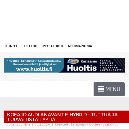
TELINEET
LUE LEHTI
MEDIAKORTTI
NETTIMAINONTA
MENU
KOEAJO AUDI A6 AVANT E-HYBRID – TUTTUA JA
TURVALLISTA TYYLIÄ
Julkaissut:
Mika
|
21.2.2026
|
Kirjoitettu kategoriaan:
Uusien koeajot
Audi