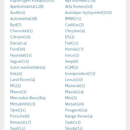
Käytettyjen koeajot (303)
Äijä Kurmee (119)
Ajankohtaista (128)
Alfa Romeo (10)
Audi (62)
Autoilijan hyötyvinkit (300)
Automiehiä (38)
BMW (71)
Byd (7)
Cadillac (3)
Chevrolet (1)
Chrysler (4)
Citroen (16)
DS (2)
Dacia (14)
Fiat (11)
Ford (36)
Honda (17)
Hyundai (31)
Iveco (1)
Jaguar (13)
Jeep (6)
Jutut merkeittäin (4)
KGM (2)
Kia (45)
Koeajovideot (72)
Land Rover (4)
Lexus (10)
MG (5)
Maserati (1)
Maxus (3)
Mazda (24)
Mercedes-Benz (84)
Mini (3)
Mitsubishi (13)
Nissan (26)
Opel (31)
Peugeot (24)
Porsche (6)
Range Rover (4)
Renault (17)
Saab (15)
Seat (11)
Skoda (31)