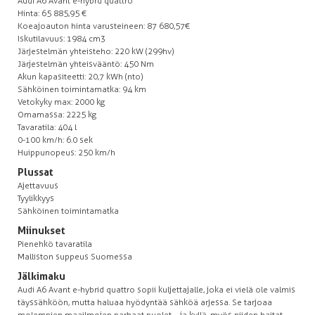
Audi A6 Avant e-hybrd quattro
Hinta: 65 885,95 €
Koeajoauton hinta varusteineen: 87 680,57€
Iskutilavuus: 1984 cm3
Järjestelmän yhteisteho: 220 kW (299hv)
Järjestelmän yhteisvääntö: 450 Nm
Akun kapasiteetti: 20,7 kWh (nto)
Sähköinen toimintamatka: 94 km
Vetokyky max: 2000 kg
Omamassa: 2225 kg
Tavaratila: 404 l
0-100 km/h: 6.0 sek
Huippunopeus: 250 km/h
Plussat
Ajettavuus
Tyylikkyys
Sähköinen toimintamatka
Miinukset
Pienehkö tavaratila
Malliston suppeus Suomessa
Jälkimaku
Audi A6 Avant e-hybrid quattro sopii kuljettajalle, joka ei vielä ole valmis
täyssähköön, mutta haluaa hyödyntää sähköä arjessa. Se tarjoaa
molempien maailmojen parhaat puolet – ja kyllä, myös niiden haitat.