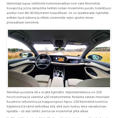
Valmistaja lupaa sähköistä toimintamatkaa noin sata kilometriä.
Koeajossa, jossa lämpötila heitteli nollan molemmin puolin, todellisuus
asettui noin 80–90 kilometrin haarukkaan. Se on ladattavalle hybridille
erittäin hyvä lukema ja riittää useimmille arjen ajoihin ilman
pisaraakaan bensiiniä.
Tekniikan puolesta A6 e ei jätä kylmäksi. Järjestelmätehoa on 300
hevosvoimaa ja vääntöä 450 newtonmetriä. Nollasta sataan mennään
kuudessa sekunnissa ja huippunopeus hipoo 250 kilometriä tunnissa.
Käytännössä tämä tarkoittaa sitä, että auto tuntuu aina vaivattoman
ripeältä – oli alla sähkö, bensa tai molemmat yhtä aikaa.