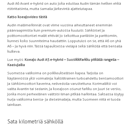
Audi A6 Avant e-hybrid on auto joka edustaa Audin tämän hetken ehkä
ristiriitaisinta, mutta samalla järkevintä ajattelutapaa.
Katso koeajovideo tästä
Audin mallimerkinnät ovat viime vuosina aiheuttaneet enemmän
päänraapimista kuin premium-autossa kuuluisi. Sähköiset ja
polttomoottoriset mallit ehtivät jo sekoittua parillisiin ja parittomiin,
kunnes koko suunnitelma haudattiin. Lopputulos on se, että A6 on yhä
A6 – ja hyvä niin. Tässä tapauksessa vieläpä sekä sähköllä että bensalla
kulkeva.
Lue myös:
Koeajo Audi A5 e-hybrid – Suosikkifarkku pitkällä rangella –
Kaasujalka
Suomessa valikoima on poikkeuksellisen kapea. Tarjolla on
käytännössä yksi voimalinja: kaksilitrainen turboahdettu bensamoottori
ja sähkömoottori kaverina, nelivedolla varustettuna. Korimalliksi voi
valita Avantin tai sedanin, ja koeajoon osunut farkku on juuri se versio,
jonka moni perheellinen valitsisi ilman pitkää harkintaa. Saksassa löytyy
hurja valikoima bensa- ja dieselmalleja, mutta Suomeen niitä ei tuoda
lainkaan.
Sata kilometriä sähköllä