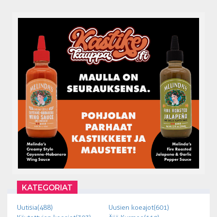
KATEGORIAT
Uutisia (488)
Uusien koeajot (601)