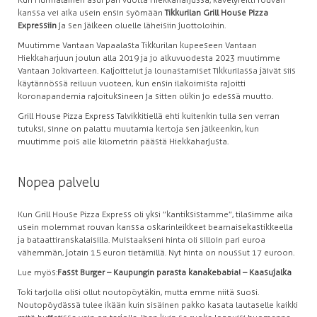
Kun Hurmalainen asui pari vuotta Hiekkaharjussa, kävelyreitti rouvan
kanssa vei aika usein ensin syömään
Tikkurilan Grill House Pizza
Expressiin
ja sen jälkeen oluelle läheisiin juottoloihin.
Muutimme Vantaan Vapaalasta Tikkurilan kupeeseen Vantaan
Hiekkaharjuun joulun alla 2019 ja jo alkuvuodesta 2023 muutimme
Vantaan Jokivarteen. Kaljoittelut ja lounastamiset Tikkurilassa jäivät siis
käytännössä reiluun vuoteen, kun ensin ilakoimista rajoitti
koronapandemia rajoituksineen ja sitten olikin jo edessä muutto.
Grill House Pizza Express Talvikkitiellä ehti kuitenkin tulla sen verran
tutuksi, sinne on palattu muutamia kertoja sen jälkeenkin, kun
muutimme pois alle kilometrin päästä Hiekkaharjusta.
Nopea palvelu
Kun Grill House Pizza Express oli yksi ”kantiksistamme”, tilasimme aika
usein molemmat rouvan kanssa oskarinleikkeet bearnaisekastikkeella
ja bataattiranskalaisilla. Muistaakseni hinta oli silloin pari euroa
vähemmän, jotain 15 euron tietämillä. Nyt hinta on noussut 17 euroon.
Lue myös:
Fasst Burger – Kaupungin parasta kanakebabia! – Kaasujalka
Toki tarjolla olisi ollut noutopöytäkin, mutta emme niitä suosi.
Noutopöydässä tulee ikään kuin sisäinen pakko kasata lautaselle kaikki