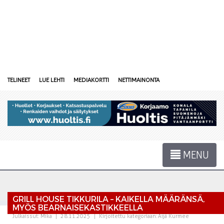
TELINEET
LUE LEHTI
MEDIAKORTTI
NETTIMAINONTA
MENU
GRILL HOUSE TIKKURILA – KAIKELLA MÄÄRÄNSÄ,
MYÖS BEARNAISEKASTIKKEELLA
Julkaissut:
Mika
|
28.11.2025
|
Kirjoitettu kategoriaan:
Äijä Kurmee