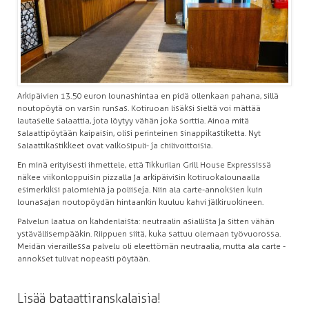
Arkipäivien 13.50 euron lounashintaa en pidä ollenkaan pahana, sillä
noutopöytä on varsin runsas. Kotiruoan lisäksi sieltä voi mättää
lautaselle salaattia, jota löytyy vähän joka sorttia. Ainoa mitä
salaattipöytään kaipaisin, olisi perinteinen sinappikastiketta. Nyt
salaattikastikkeet ovat valkosipuli- ja chilivoittoisia.
En minä erityisesti ihmettele, että Tikkurilan Grill House Expressissä
näkee viikonloppuisin pizzalla ja arkipäivisin kotiruokalounaalla
esimerkiksi palomiehiä ja poliiseja. Niin ala carte-annoksien kuin
lounasajan noutopöydän hintaankin kuuluu kahvi jälkiruokineen.
Palvelun laatua on kahdenlaista: neutraalin asiallista ja sitten vähän
ystävällisempääkin. Riippuen siitä, kuka sattuu olemaan työvuorossa.
Meidän vieraillessa palvelu oli eleettömän neutraalia, mutta ala carte -
annokset tulivat nopeasti pöytään.
Lisää bataattiranskalaisia!