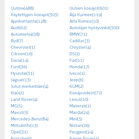
Uutisia (488)
Uusien koeajot (601)
Käytettyjen koeajot (303)
Äijä Kurmee (119)
Ajankohtaista (128)
Alfa Romeo (10)
Audi (62)
Autoilijan hyötyvinkit (300)
Automiehiä (38)
BMW (71)
Byd (7)
Cadillac (3)
Chevrolet (1)
Chrysler (4)
Citroen (16)
DS (2)
Dacia (14)
Fiat (11)
Ford (36)
Honda (17)
Hyundai (31)
Iveco (1)
Jaguar (13)
Jeep (6)
Jutut merkeittäin (4)
KGM (2)
Kia (45)
Koeajovideot (72)
Land Rover (4)
Lexus (10)
MG (5)
Maserati (1)
Maxus (3)
Mazda (24)
Mercedes-Benz (84)
Mini (3)
Mitsubishi (13)
Nissan (26)
Opel (31)
Peugeot (24)
Porsche (6)
Range Rover (4)