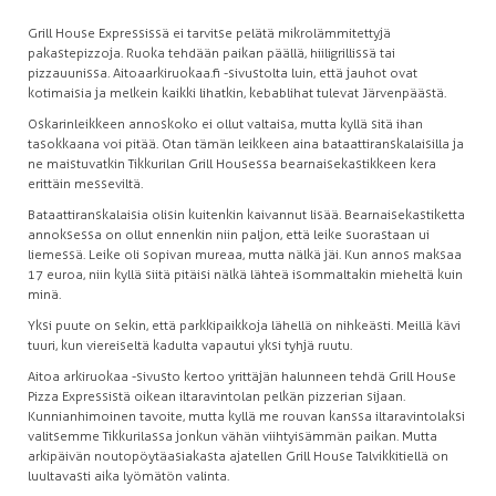
Grill House Expressissä ei tarvitse pelätä mikrolämmitettyjä
pakastepizzoja. Ruoka tehdään paikan päällä, hiiligrillissä tai
pizzauunissa. Aitoaarkiruokaa.fi -sivustolta luin, että jauhot ovat
kotimaisia ja melkein kaikki lihatkin, kebablihat tulevat Järvenpäästä.
Oskarinleikkeen annoskoko ei ollut valtaisa, mutta kyllä sitä ihan
tasokkaana voi pitää. Otan tämän leikkeen aina bataattiranskalaisilla ja
ne maistuvatkin Tikkurilan Grill Housessa bearnaisekastikkeen kera
erittäin messeviltä.
Bataattiranskalaisia olisin kuitenkin kaivannut lisää. Bearnaisekastiketta
annoksessa on ollut ennenkin niin paljon, että leike suorastaan ui
liemessä. Leike oli sopivan mureaa, mutta nälkä jäi. Kun annos maksaa
17 euroa, niin kyllä siitä pitäisi nälkä lähteä isommaltakin mieheltä kuin
minä.
Yksi puute on sekin, että parkkipaikkoja lähellä on nihkeästi. Meillä kävi
tuuri, kun viereiseltä kadulta vapautui yksi tyhjä ruutu.
Aitoa arkiruokaa -sivusto kertoo yrittäjän halunneen tehdä Grill House
Pizza Expressistä oikean iltaravintolan pelkän pizzerian sijaan.
Kunnianhimoinen tavoite, mutta kyllä me rouvan kanssa iltaravintolaksi
valitsemme Tikkurilassa jonkun vähän viihtyisämmän paikan. Mutta
arkipäivän noutopöytäasiakasta ajatellen Grill House Talvikkitiellä on
luultavasti aika lyömätön valinta.