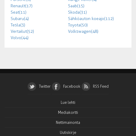
Renault (17)
Saab (15)
Seat (11)
Skoda (31)
Subaru (4)
Sähköauton koeajo (112)
Tesla (3)
Toyota (50)
Vertailut (52)
Volkswagen (48)
Volvo (44)
Twitter
Facebook
RSS Feed
Lue lehti
Mediakortti
Nettimainonta
Uutiskirje