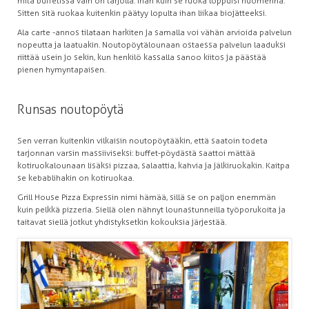
mitä buffetissa vain on tarjolla. Ihan kuin se ruoka loppuisi huomenna.
Sitten sitä ruokaa kuitenkin päätyy lopulta ihan liikaa biojätteeksi.
Ala carte -annos tilataan harkiten ja samalla voi vähän arvioida palvelun
nopeutta ja laatuakin. Noutopöytälounaan ostaessa palvelun laaduksi
riittää usein jo sekin, kun henkilö kassalla sanoo kiitos ja päästää
pienen hymyntapaisen.
Runsas noutopöytä
Sen verran kuitenkin vilkaisin noutopöytääkin, että saatoin todeta
tarjonnan varsin massiiviseksi: buffet-pöydästä saattoi mättää
kotiruokalounaan lisäksi pizzaa, salaattia, kahvia ja jälkiruokakin. Kaitpa
se kebablihakin on kotiruokaa.
Grill House Pizza Expressin nimi hämää, sillä se on paljon enemmän
kuin pelkkä pizzeria. Siellä olen nähnyt lounastunneilla työporukoita ja
taitavat siellä jotkut yhdistyksetkin kokouksia järjestää.