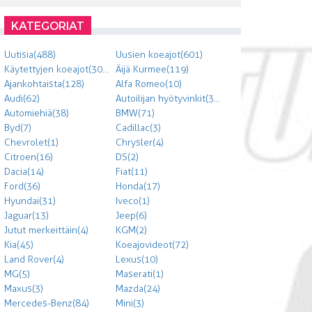
KATEGORIAT
Uutisia (488)
Uusien koeajot (601)
Käytettyjen koeajot (303)
Äijä Kurmee (119)
Ajankohtaista (128)
Alfa Romeo (10)
Audi (62)
Autoilijan hyötyvinkit (300)
Automiehiä (38)
BMW (71)
Byd (7)
Cadillac (3)
Chevrolet (1)
Chrysler (4)
Citroen (16)
DS (2)
Dacia (14)
Fiat (11)
Ford (36)
Honda (17)
Hyundai (31)
Iveco (1)
Jaguar (13)
Jeep (6)
Jutut merkeittäin (4)
KGM (2)
Kia (45)
Koeajovideot (72)
Land Rover (4)
Lexus (10)
MG (5)
Maserati (1)
Maxus (3)
Mazda (24)
Mercedes-Benz (84)
Mini (3)