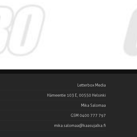
Letterbox Media
Hämeentie 103 E, 00550 Helsinki
Mika Salomaa
GSM 0400 777 797
mika.salomaa@kaasujalka.fi