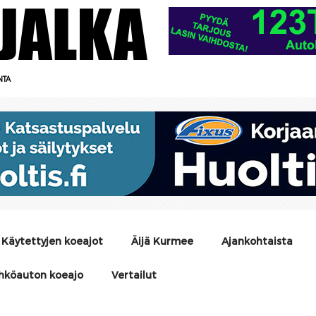
NTA
Käytettyjen koeajot
Äijä Kurmee
Ajankohtaista
hköauton koeajo
Vertailut