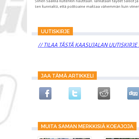
Siihen saakka kuitenkin nautitaan. Tankataan täydet säiliöt ja
sen kunniaksi, että polttoaine maksaa vähemmän kuin viineri
UUTISKIRJE
// TILAA TÄSTÄ KAASUJALAN UUTISKIRJE 
JAA TÄMÄ ARTIKKELI
MUITA SAMAN MERKKISIÄ KOEAJOJA