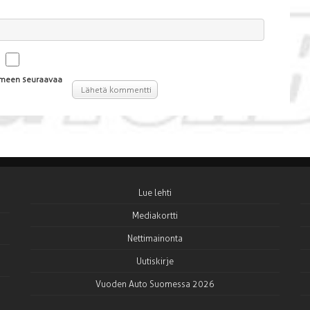
aimeen seuraavaa
Lue lehti
Mediakortti
Nettimainonta
Uutiskirje
Vuoden Auto Suomessa 2026