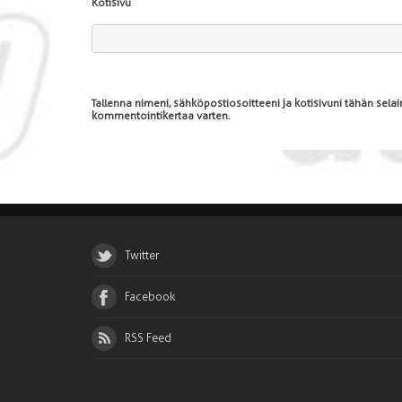
Kotisivu
Tallenna nimeni, sähköpostiosoitteeni ja kotisivuni tähän sel
kommentointikertaa varten.
Twitter
Facebook
RSS Feed