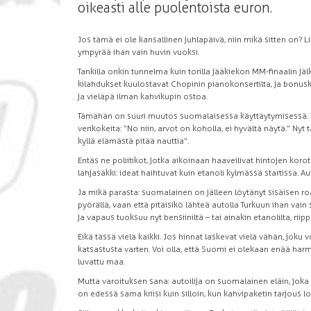
oikeasti alle puolentoista euron.
Jos tämä ei ole kansallinen juhlapäivä, niin mikä sitten on? L
ympyrää ihan vain huvin vuoksi.
Tankilla onkin tunnelma kuin torilla jääkiekon MM-finaalin jä
kilahdukset kuulostavat Chopinin pianokonsertilta, ja bonusk
ja vieläpä ilman kahvikupin ostoa.
Tämähän on suuri muutos suomalaisessa käyttäytymisessä. Vie
verikokeita: ”No niin, arvot on koholla, ei hyvältä näytä.” Nyt
kyllä elämästä pitää nauttia”.
Entäs ne poliitikot, jotka aikoinaan haaveilivat hintojen koro
lahjasäkki: ideat haihtuvat kuin etanoli kylmässä startissa. Aut
Ja mikä parasta: suomalainen on jälleen löytänyt sisäisen r
pyörällä, vaan että pitäisikö lähteä autolla Turkuun ihan vain
ja vapaus tuoksuu nyt bensiiniltä – tai ainakin etanolilta, riip
Eikä tässä vielä kaikki. Jos hinnat laskevat vielä vähän, jo
katsastusta varten. Voi olla, että Suomi ei olekaan enää ha
luvattu maa.
Mutta varoituksen sana: autoilija on suomalainen eläin, joka
on edessä sama kriisi kuin silloin, kun kahvipaketin tarjous 