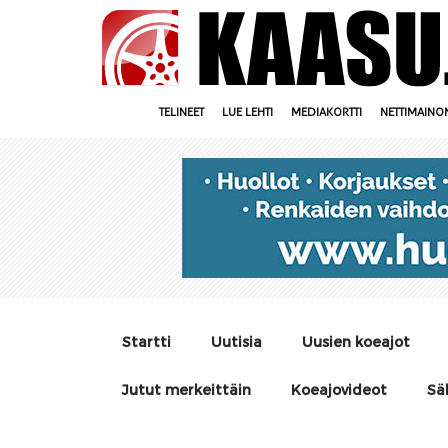
TELINEET
LUE LEHTI
MEDIAKORTTI
NETTIMAINO
Startti
Uutisia
Uusien koeajot
Jutut merkeittäin
Koeajovideot
Sä