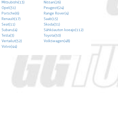
Mitsubishi (13)
Nissan (26)
Opel (31)
Peugeot (24)
Porsche (6)
Range Rover (4)
Renault (17)
Saab (15)
Seat (11)
Skoda (31)
Subaru (4)
Sähköauton koeajo (112)
Tesla (3)
Toyota (50)
Vertailut (52)
Volkswagen (48)
Volvo (44)