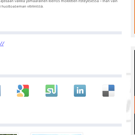
 ajellaan vaikka ylimääräinen kierros mökkitien risteyksessä – ihan vain
 huoltoaseman vitriinissä.
//