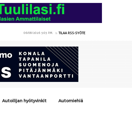
TILAA RSS-SYÖTE
06/08/2026
5:03 P.M.
Autoilijan hyötyvinkit
Automiehiä