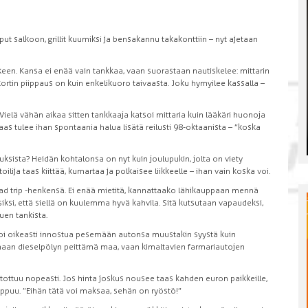
iput salkoon, grillit kuumiksi ja bensakannu takakonttiin – nyt ajetaan
lkeen. Kansa ei enää vain tankkaa, vaan suorastaan nautiskelee: mittarin
ortin piippaus on kuin enkelikuoro taivaasta. Joku hymyilee kassalla –
lä vähän aikaa sitten tankkaaja katsoi mittaria kuin lääkäri huonoja
 taas tulee ihan spontaania halua lisätä reilusti 98-oktaanista – ”koska
tuksista? Heidän kohtalonsa on nyt kuin joulupukin, jolta on viety
oilija taas kiittää, kumartaa ja polkaisee liikkeelle – ihan vain koska voi.
oad trip -henkensä. Ei enää mietitä, kannattaako lähikauppaan mennä
 siksi, että siellä on kuulemma hyvä kahvila. Sitä kutsutaan vapaudeksi,
puen tankista.
ku voi oikeasti innostua pesemään autonsa muustakin syystä kuin
rmaan dieselpölyn peittämä maa, vaan kimaltavien farmariautojen
 tottuu nopeasti. Jos hinta joskus nousee taas kahden euron paikkeille,
loppuu. ”Eihän tätä voi maksaa, sehän on ryöstö!”