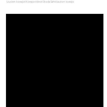
Uusien koeajot
Koeajovideot
Skoda
Sähköauton koeajo