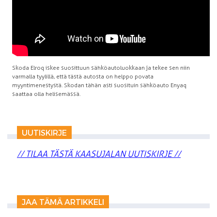
Skoda Elroq iskee suosittuun sähköautoluokkaan ja tekee sen niin
varmalla tyylillä, että tästä autosta on helppo povata
myyntimenestystä. Skodan tähän asti suosituin sähköauto Enyaq
saattaa olla helisemässä.
UUTISKIRJE
// TILAA TÄSTÄ KAASUJALAN UUTISKIRJE //
JAA TÄMÄ ARTIKKELI