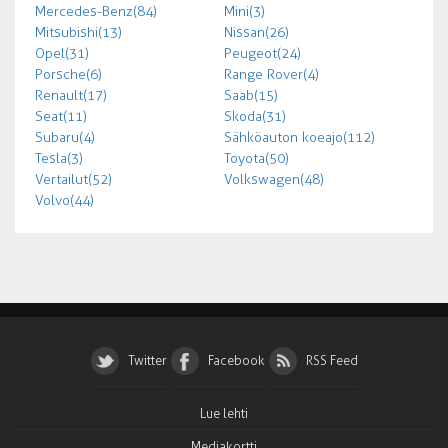
Mercedes-Benz (84)
Mini (3)
Mitsubishi (13)
Nissan (26)
Opel (31)
Peugeot (24)
Porsche (6)
Range Rover (4)
Renault (17)
Saab (15)
Seat (11)
Skoda (31)
Subaru (4)
Sähköauton koeajo (112)
Tesla (3)
Toyota (50)
Vertailut (52)
Volkswagen (48)
Volvo (44)
Twitter
Facebook
RSS Feed
Lue lehti
Mediakortti