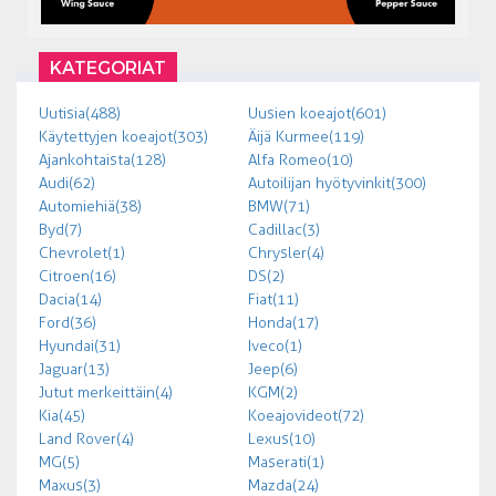
KATEGORIAT
Uutisia (488)
Uusien koeajot (601)
Käytettyjen koeajot (303)
Äijä Kurmee (119)
Ajankohtaista (128)
Alfa Romeo (10)
Audi (62)
Autoilijan hyötyvinkit (300)
Automiehiä (38)
BMW (71)
Byd (7)
Cadillac (3)
Chevrolet (1)
Chrysler (4)
Citroen (16)
DS (2)
Dacia (14)
Fiat (11)
Ford (36)
Honda (17)
Hyundai (31)
Iveco (1)
Jaguar (13)
Jeep (6)
Jutut merkeittäin (4)
KGM (2)
Kia (45)
Koeajovideot (72)
Land Rover (4)
Lexus (10)
MG (5)
Maserati (1)
Maxus (3)
Mazda (24)