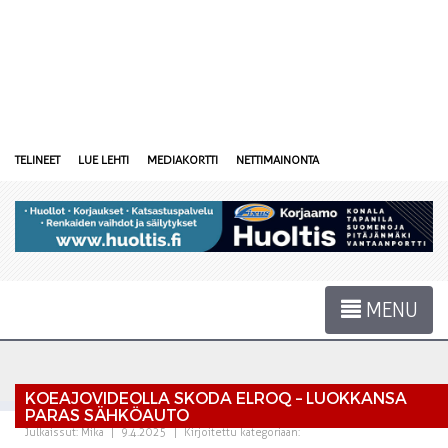
TELINEET
LUE LEHTI
MEDIAKORTTI
NETTIMAINONTA
MENU
KOEAJOVIDEOLLA SKODA ELROQ – LUOKKANSA
PARAS SÄHKÖAUTO
Julkaissut:
Mika
|
9.4.2025
|
Kirjoitettu kategoriaan: