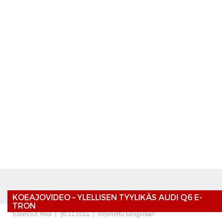
KOEAJOVIDEO – YLELLISEN TYYLIKÄS AUDI Q6 E-
TRON
Julkaissut:
Mika
|
30.12.2024
|
Kirjoitettu kategoriaan: