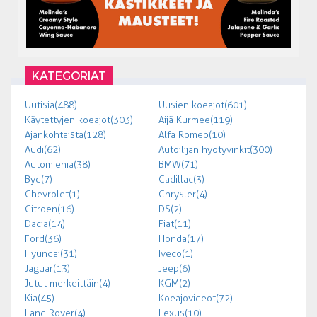
KATEGORIAT
Uutisia (488)
Uusien koeajot (601)
Käytettyjen koeajot (303)
Äijä Kurmee (119)
Ajankohtaista (128)
Alfa Romeo (10)
Audi (62)
Autoilijan hyötyvinkit (300)
Automiehiä (38)
BMW (71)
Byd (7)
Cadillac (3)
Chevrolet (1)
Chrysler (4)
Citroen (16)
DS (2)
Dacia (14)
Fiat (11)
Ford (36)
Honda (17)
Hyundai (31)
Iveco (1)
Jaguar (13)
Jeep (6)
Jutut merkeittäin (4)
KGM (2)
Kia (45)
Koeajovideot (72)
Land Rover (4)
Lexus (10)