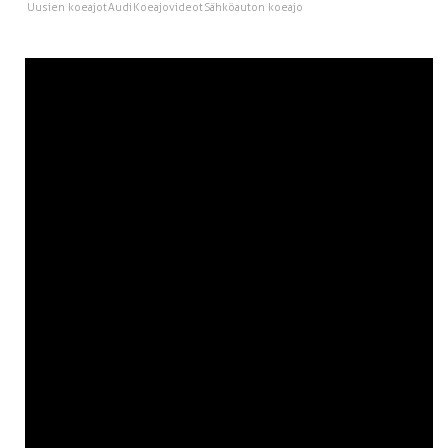
Uusien koeajot
Audi
Koeajovideot
Sähköauton koeajo