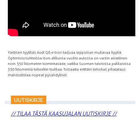
Ylellisen tyylikäs Audi Q6 e-tron tarjoaa leppoisan mukavaa kyytiä.
Optimiolosuhteissa ison akkunsa vuoksi autossa on varsin asiallinen
noin 550 kilometrin toimintasäde, vaikka Suomen talvisissa pakkasissa
350 kilometriä tekeekin tiukkaa. Toisaalta erittäin tehokas pikalataus
mahdollistaa nopeat pysähdykset.
UUTISKIRJE
// TILAA TÄSTÄ KAASUJALAN UUTISKIRJE //