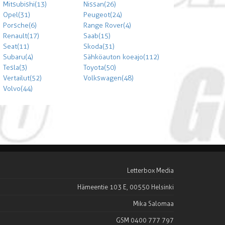
Mitsubishi (13)
Nissan (26)
Opel (31)
Peugeot (24)
Porsche (6)
Range Rover (4)
Renault (17)
Saab (15)
Seat (11)
Skoda (31)
Subaru (4)
Sähköauton koeajo (112)
Tesla (3)
Toyota (50)
Vertailut (52)
Volkswagen (48)
Volvo (44)
Letterbox Media
Hämeentie 103 E, 00550 Helsinki
Mika Salomaa
GSM 0400 777 797