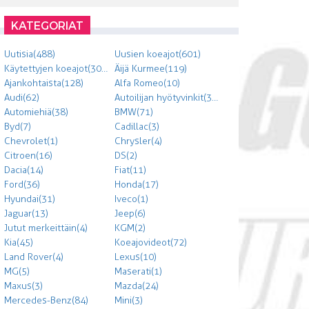
KATEGORIAT
Uutisia (488)
Uusien koeajot (601)
Käytettyjen koeajot (303)
Äijä Kurmee (119)
Ajankohtaista (128)
Alfa Romeo (10)
Audi (62)
Autoilijan hyötyvinkit (300)
Automiehiä (38)
BMW (71)
Byd (7)
Cadillac (3)
Chevrolet (1)
Chrysler (4)
Citroen (16)
DS (2)
Dacia (14)
Fiat (11)
Ford (36)
Honda (17)
Hyundai (31)
Iveco (1)
Jaguar (13)
Jeep (6)
Jutut merkeittäin (4)
KGM (2)
Kia (45)
Koeajovideot (72)
Land Rover (4)
Lexus (10)
MG (5)
Maserati (1)
Maxus (3)
Mazda (24)
Mercedes-Benz (84)
Mini (3)