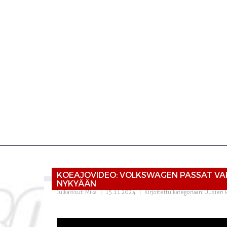
KOEAJOVIDEO: VOLKSWAGEN PASSAT VAR
NYKYÄÄN
Julkaissut:
Mika
|
15.11.2024
|
Kirjoitettu kategoriaan:
Uusien 