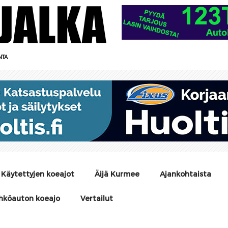
NTA
Käytettyjen koeajot
Äijä Kurmee
Ajankohtaista
hköauton koeajo
Vertailut