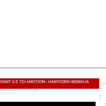
IANT 2.0 TDI 4MOTION – HARVOJEN HERKKUA
koeajot
Koeajovideot
Volkswagen