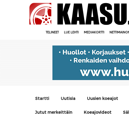
TELINEET
LUE LEHTI
MEDIAKORTTI
NETTIMAINO
Startti
Uutisia
Uusien koeajot
Jutut merkeittäin
Koeajovideot
Sä