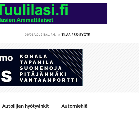
TILAA RSS-SYÖTE
06/08/2026
8:51 P.M.
Autoilijan hyötyvinkit
Automiehiä