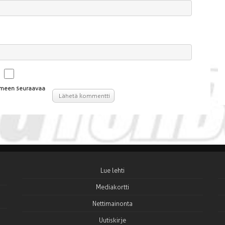
aimeen seuraavaa
Lue lehti
Mediakortti
Nettimainonta
Uutiskirje