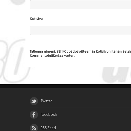
Kotisivu
Tallenna nimeni, sähköpostiosoitteeni ja kotisivuni tähän sel
kommentointikertaa varten.
Twitter
Facebook
RSS Feed