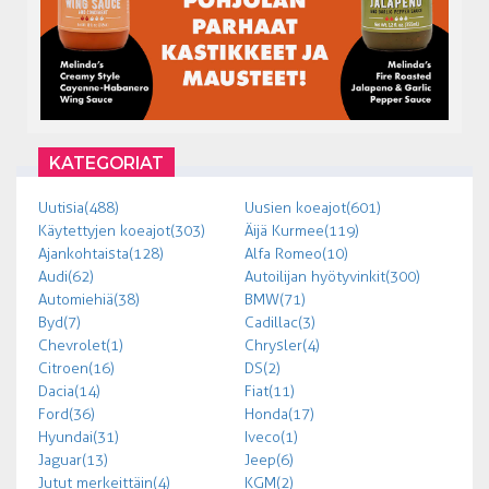
KATEGORIAT
Uutisia (488)
Uusien koeajot (601)
Käytettyjen koeajot (303)
Äijä Kurmee (119)
Ajankohtaista (128)
Alfa Romeo (10)
Audi (62)
Autoilijan hyötyvinkit (300)
Automiehiä (38)
BMW (71)
Byd (7)
Cadillac (3)
Chevrolet (1)
Chrysler (4)
Citroen (16)
DS (2)
Dacia (14)
Fiat (11)
Ford (36)
Honda (17)
Hyundai (31)
Iveco (1)
Jaguar (13)
Jeep (6)
Jutut merkeittäin (4)
KGM (2)