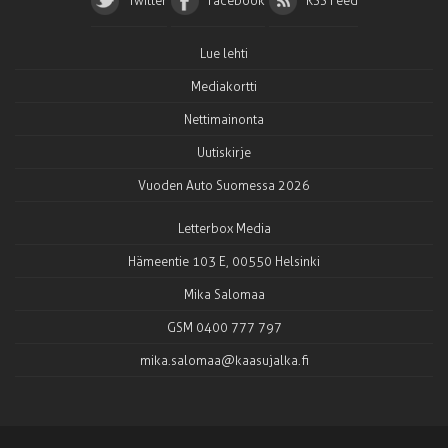
Twitter
Facebook
RSS Feed
Lue lehti
Mediakortti
Nettimainonta
Uutiskirje
Vuoden Auto Suomessa 2026
Letterbox Media
Hämeentie 103 E, 00550 Helsinki
Mika Salomaa
GSM 0400 777 797
mika.salomaa@kaasujalka.fi