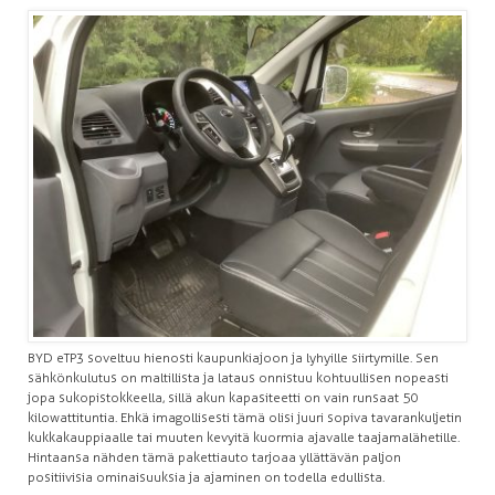
BYD eTP3 soveltuu hienosti kaupunkiajoon ja lyhyille siirtymille. Sen
sähkönkulutus on maltillista ja lataus onnistuu kohtuullisen nopeasti
jopa sukopistokkeella, sillä akun kapasiteetti on vain runsaat 50
kilowattituntia. Ehkä imagollisesti tämä olisi juuri sopiva tavarankuljetin
kukkakauppiaalle tai muuten kevyitä kuormia ajavalle taajamalähetille.
Hintaansa nähden tämä pakettiauto tarjoaa yllättävän paljon
positiivisia ominaisuuksia ja ajaminen on todella edullista.