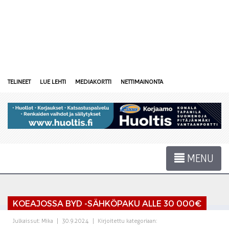
TELINEET
LUE LEHTI
MEDIAKORTTI
NETTIMAINONTA
MENU
KOEAJOSSA BYD -SÄHKÖPAKU ALLE 30 000€
Julkaissut:
Mika
|
30.9.2024
|
Kirjoitettu kategoriaan: