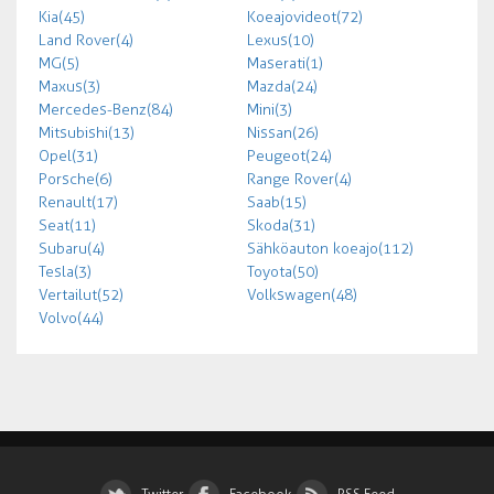
Kia (45)
Koeajovideot (72)
Land Rover (4)
Lexus (10)
MG (5)
Maserati (1)
Maxus (3)
Mazda (24)
Mercedes-Benz (84)
Mini (3)
Mitsubishi (13)
Nissan (26)
Opel (31)
Peugeot (24)
Porsche (6)
Range Rover (4)
Renault (17)
Saab (15)
Seat (11)
Skoda (31)
Subaru (4)
Sähköauton koeajo (112)
Tesla (3)
Toyota (50)
Vertailut (52)
Volkswagen (48)
Volvo (44)