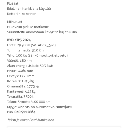
Plussat
Edullinen hankkia ja käyttää
Ketterän kokoinen
Miinukset
Ei sovellu pitkille matkoille
Suunniteltu ainoastaan kevyisiin kuljetuksiin
BYD eTP3 2024
Hinta: 29.900 € (Sis. ALV 25,5%)
Toimintamatka: 310 km
Teho: 100 kw (sähkömoottori, etuveto)
Vääntö: 180 nm
Akun energiasisältö: 50,3 kwh
Pituus: 4460 mm
Leveys: 1720 mm
Korkeus: 1875 kg
Omamassa: 1775 kg
Kantavuus: 645 kg
Tavaratila: 3500 l
Takuu: 5 vuotta/100 000 km
Myyjä: One Vision Automotive, Nurmijärvi
Puh.
040 9112864
Teksti ja kuvat Petri Matikainen