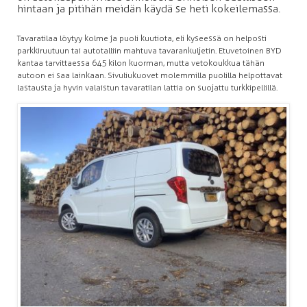
hintaan ja pitihän meidän käydä se heti kokeilemassa.
Tavaratilaa löytyy kolme ja puoli kuutiota, eli kyseessä on helposti
parkkiruutuun tai autotalliin mahtuva tavarankuljetin. Etuvetoinen BYD
kantaa tarvittaessa 645 kilon kuorman, mutta vetokoukkua tähän
autoon ei saa lainkaan. Sivuliukuovet molemmilla puolilla helpottavat
lastausta ja hyvin valaistun tavaratilan lattia on suojattu turkkipellillä.