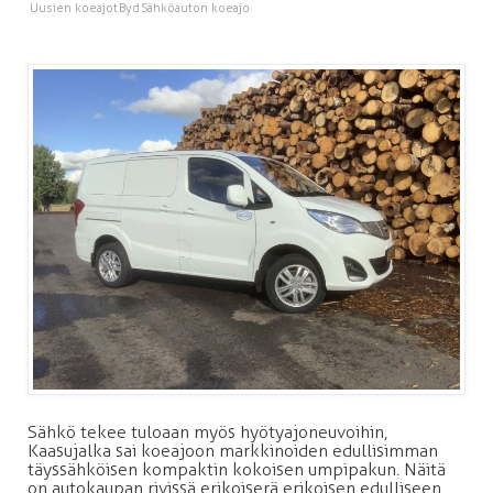
Uusien koeajot
Byd
Sähköauton koeajo
Sähkö tekee tuloaan myös hyötyajoneuvoihin,
Kaasujalka sai koeajoon markkinoiden edullisimman
täyssähköisen kompaktin kokoisen umpipakun. Näitä
on autokaupan rivissä erikoiserä erikoisen edulliseen