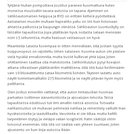
Tyhjänä hiukan pompottava jousitus paranee kuormattuna kuten
monessa muussakin tavara-autossa on tapana. Ajaminen on
sähköautomaisen helppoa ja BYD on erittäin ketterä pyöriteltävä.
Aasialaisen muodin mukaan kapeahko paku on siis kuin kotonaan
ahtaissa paikoissa ja kaupungin vilinässä. Sähköauton suorituskyky on
tässäkin tapauksessa jopa yllättävän hyvä, nollasta sataan mennään
noin 15 sekunnissa, mutta kaasuun vastaavuus on hyvä.
Maantiellä satasta kovempaa ei sitten mennäkään, sillä jostain syystä
huippunopeus on rajoitettu siihen sataseen. Kuorma-auton ohi pääsee
vielä hyvällä ennakoinnilla, mutta bussit kulkevat yhtä lujaa, joten
ohittaminen saattaa olla mahdotonta. Sähkönkulutus pysyi koeajon
aikana oikeastaan yllättävänkin maltillisena, sillä sitä kului keskimäärin
vain 19 kilowattituntia sataa kilometriä kohden. Täyteen ladattu auto
näytti toimintamatkaksi 275 kilometriä ja se näytti pitävän hyvin myös
paikkansa.
Olen joskus ennenkin väittänyt, että auton hintaluokan huomaa
parhaiten soittimen äänentoistosta ja ajovalojen tehosta. Tässä
tapauksessa edullisuus tuli ilmi ainakin näissä asioissa. Toisaalta
nahkasisustus oli mukavan pehmeää nahkaa ja viimeistely vaikutti ihan
hyvätasoiselta ja laadukkaalta. Varusteita ei ole liikaa, mutta kaikki
tarpeellinen löytyy ja vieläpä vallan loogisesti. Ratin säätöjä olisin
toivonut enemmän, sillä sitä voi säätää vain yhteen suuntaan, joten
ajoasento on kuin linja-autossa ikään.