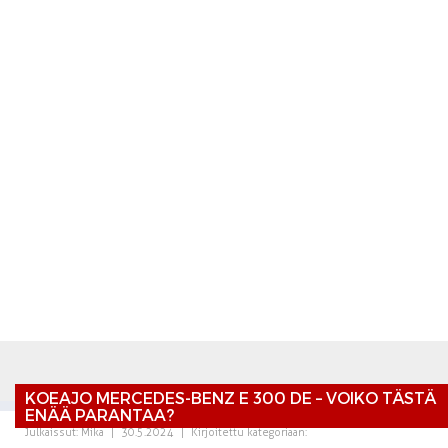
KOEAJO MERCEDES-BENZ E 300 DE – VOIKO TÄSTÄ
ENÄÄ PARANTAA?
Julkaissut:
Mika
|
30.5.2024
|
Kirjoitettu kategoriaan: