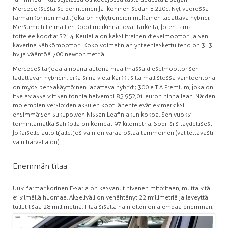
Mercedeksestä se perinteinen ja ikoninen sedan E 220d. Nyt vuorossa
farmarikorinen malli, joka on nykytrendien mukainen ladattava hybridi.
Mersumiehille mallien koodimerkinnät ovat tärkeitä, joten tämä
tottelee koodia: S214. Keulalla on kaksilitrainen dieselmoottori ja sen
kaverina sähkömoottori. Koko voimalinjan yhteenlaskettu teho on 313
hv ja vääntöä 700 newtonmetriä.
Mercedes tarjoaa ainoana autona maailmassa dieselmoottorisen
ladattavan hybridin, eikä siinä vielä kaikki, sillä mallistossa vaihtoehtona
on myös bensakäyttöinen ladattava hybridi; 300 e T A Premium, joka on
itse asiassa viitisen tonnia halvempi 85 952,01 euron hinnallaan. Näiden
molempien versioiden akkujen koot lähentelevät esimerkiksi
ensimmäisen sukupolven Nissan Leafin akun kokoa. Sen vuoksi
toimintamatka sähköllä on komeat 97 kilometriä. Sopii siis täydellisesti
jokaiselle autoilijalle, jos vain on varaa ostaa tämmöinen (valitettavasti
vain harvalla on).
Enemmän tilaa
Uusi farmarikorinen E-sarja on kasvanut hivenen mitoiltaan, mutta sitä
ei silmällä huomaa. Akseliväli on venähtänyt 22 millimetriä ja leveyttä
tullut lisää 28
millimetriä. Tilaa sisällä näin ollen on aiempaa enemmän.