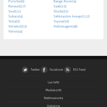
Porsche (6)
Range Rover (4)
Renault (17)
Saab (15)
Seat (11)
Skoda (31)
Subaru (4)
Sähköauton koeajo (112)
Tesla (3)
Toyota (50)
Vertailut (52)
Volkswagen (48)
Volvo (44)
Twitter
Facebook
RSS Feed
Lue lehti
Mediakortti
Nettimainonta
Uutiskirje