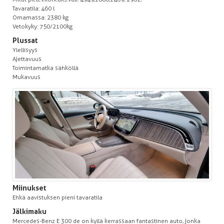
Tavaratila: 460 l
Omamassa: 2380 kg
Vetokyky: 750/2100kg
Plussat
Ylellisyys
Ajettavuus
Toimintamatka sähköllä
Mukavuus
Miinukset
Ehkä aavistuksen pieni tavaratila
Jälkimaku
Mercedes-Benz E 300 de on kyllä kerrassaan fantastinen auto, jonka