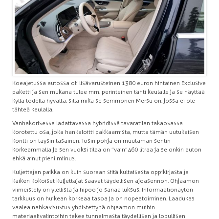
Koeajetussa autossa oli lisävarusteinen 1380 euron hintainen Exclusive
paketti ja sen mukana tulee mm. perinteinen tähti keulalle ja se näyttää
kyllä todella hyvältä, sillä mikä se semmonen Mersu on, jossa ei ole
tähteä keulalla.
Vanhakorisessa ladattavassa hybridissä tavaratilan takaosassa
korotettu osa, joka hankaloitti pakkaamista, mutta tämän uutukaisen
kontti on täysin tasainen. Tosin pohja on muutaman sentin
korkeammalla ja sen vuoksi tilaa on ”vain”460 litraa ja se onkin auton
ehkä ainut pieni miinus.
Kuljettajan paikka on kuin suoraan siitä kultaisesta oppikirjasta ja
kaiken kokoiset kuljettajat saavat täydellisen ajoasennon. Ohjaamon
viimeistely on ylellistä ja hipoo jo sanaa luksus. Informaationäytön
tarkkuus on huikean korkeaa tasoa ja on nopeatoiminen. Laadukas
vaalea nahkasisustus yhdistettynä ohjaamon muihin
materiaalivalintoihin tekee tunnelmasta täydellisen ja lopullisen