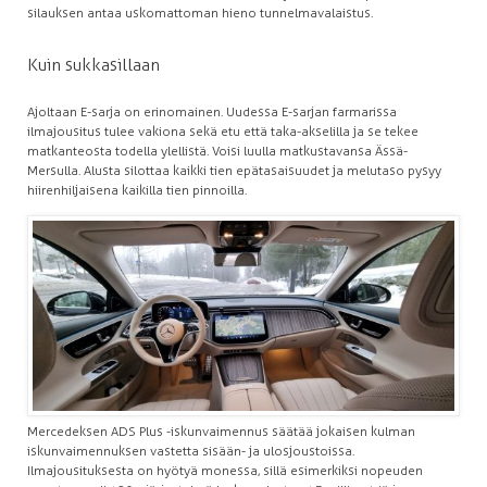
silauksen antaa uskomattoman hieno tunnelmavalaistus.
Kuin sukkasillaan
Ajoltaan E-sarja on erinomainen. Uudessa E-sarjan farmarissa
ilmajousitus tulee vakiona sekä etu että taka-akselilla ja se tekee
matkanteosta todella ylellistä. Voisi luulla matkustavansa Ässä-
Mersulla. Alusta silottaa kaikki tien epätasaisuudet ja melutaso pysyy
hiirenhiljaisena kaikilla tien pinnoilla.
Mercedeksen ADS Plus -iskunvaimennus säätää jokaisen kulman
iskunvaimennuksen vastetta sisään- ja ulosjoustoissa.
Ilmajousituksesta on hyötyä monessa, sillä esimerkiksi nopeuden