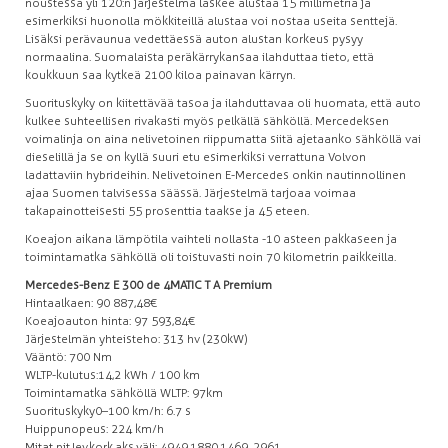
noustessa yli 120:n järjestelmä laskee alustaa 15 millimetriä ja
esimerkiksi huonolla mökkiteillä alustaa voi nostaa useita senttejä.
Lisäksi perävaunua vedettäessä auton alustan korkeus pysyy
normaalina. Suomalaista peräkärrykansaa ilahduttaa tieto, että
koukkuun saa kytkeä 2100 kiloa painavan kärryn.
Suorituskyky on kiitettävää tasoa ja ilahduttavaa oli huomata, että auto
kulkee suhteellisen rivakasti myös pelkällä sähköllä. Mercedeksen
voimalinja on aina nelivetoinen riippumatta siitä ajetaanko sähköllä vai
dieselillä ja se on kyllä suuri etu esimerkiksi verrattuna Volvon
ladattaviin hybrideihin. Nelivetoinen E-Mercedes onkin nautinnollinen
ajaa Suomen talvisessa säässä. Järjestelmä tarjoaa voimaa
takapainotteisesti 55 prosenttia taakse ja 45 eteen.
Koeajon aikana lämpötila vaihteli nollasta -10 asteen pakkaseen ja
toimintamatka sähköllä oli toistuvasti noin 70 kilometrin paikkeilla.
Mercedes-Benz E 300 de 4MATIC T A Premium
Hinta alkaen: 90 887,48€
Koeajoauton hinta: 97 593,84€
Järjestelmän yhteisteho: 313 hv (230kW)
Vääntö: 700 Nm
WLTP-kulutus: 14,2 kWh / 100 km
Toimintamatka sähköllä WLTP: 97km
Suorituskyky 0–100 km/h: 6.7 s
Huippunopeus: 224 km/h
Mitat pit.lev.kork.aks.väli: 4949,1880,1469, 2961,