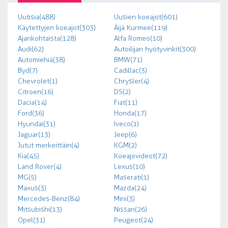
Uutisia (488)
Uusien koeajot (601)
Käytettyjen koeajot (303)
Äijä Kurmee (119)
Ajankohtaista (128)
Alfa Romeo (10)
Audi (62)
Autoilijan hyötyvinkit (300)
Automiehiä (38)
BMW (71)
Byd (7)
Cadillac (3)
Chevrolet (1)
Chrysler (4)
Citroen (16)
DS (2)
Dacia (14)
Fiat (11)
Ford (36)
Honda (17)
Hyundai (31)
Iveco (1)
Jaguar (13)
Jeep (6)
Jutut merkeittäin (4)
KGM (2)
Kia (45)
Koeajovideot (72)
Land Rover (4)
Lexus (10)
MG (5)
Maserati (1)
Maxus (3)
Mazda (24)
Mercedes-Benz (84)
Mini (3)
Mitsubishi (13)
Nissan (26)
Opel (31)
Peugeot (24)