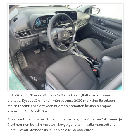
Uusi i20 on pikkuautoksi tilava ja suorastaan yllättävän mukava
ajettava. Kyseessä on enemmän vuonna 2020 markkinoille tulleen
mallin facelift: eron entiseen huomaa parhaiten keulan aiempaa
leveämmästä säleiköstä.
Koeajoauto oli i20-malliston lippulaivamalli, jota kuljettaa 1-litrainen ja
3-sylinterinen bensiinimoottori kevythybriditekniikalla maustettuna.
Hinta lisävarusteineenkin jäi karvan alle 30 000 euron.