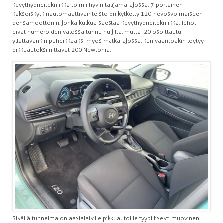
kevythybriditekniikka toimii hyvin taajama-ajossa. 7-portainen
kaksoiskytkinautomaattivaihteisto on kytketty 120-hevosvoimaiseen
bensamoottoriin, jonka kulkua säestää kevythybriditekniikka. Tehot
eivät numeroiden valossa tunnu hurjilta, mutta i20 osoittautui
yllättävänkin puhdikkaaksi myös matka-ajossa, kun vääntöäkin löytyy
pikkuautoksi riittävät 200 Newtonia.
Sisällä tunnelma on aasialaisille pikkuautoille tyypillisesti muovinen.