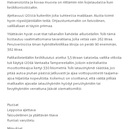
Halvanoloista ja kovaa muovia on riittämiin niin kojelaudassa kuin
keskikonsolissakin.
Ajettavuus i20:ssä kuitenkin joka suhteessa mallillaan. Alusta toimii
hyvin röpelöjäisilläkin teillä. Ohjaustuntumakin on kelvollinen,
vaikkakaan ei täysin priimaa.
Yllättävän hyvät ovat tilat takanakin kahdelle aikuisellekin. Toki tämä
kostautuu vaatimattomana tavaratilana, joka vetää vain 262 litraa.
Perusversiossa ilman hybriditekniikkaa litroja on peräti 90 enemmän,
362 litraa.
Pakkaskeleilläkin keskikulutus asettui 5,5 litraan satasella, vaikka viikolla
tuli käytyä i20:llä Vantaalta Tampereellakin, jolloin edestakaista
moottoritieajoa kertyi 330 kilometriä. Toki lataushybridi säästää, jos
pitää autoa piuhan päässä jatkuvasti ja ajaa voittopuolisesti taajama-
ajoa hiljaisilla nopeuksilla. Kokemus on osoittanut, että välillä pitkää
matkaakin ajavalle lataushybridin hyödyt perushybridiin tai
kevythybridiin verrattuna jäävät olemattomiksi.
Plussat
Leppoisa ajettava
Taloudellinen ja yllättävän tilava
Runsas varustelu
Miinukset