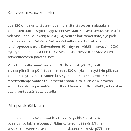
Kattava turvavarustelu
Uusi i20 on pakattu täyteen uusimpia liitettävyysominaisuuksia
parantaen auton käytettävyyttä entisestään. Kattava turvavarustelu jo
vakiona. Lane Following Assist (LFA) seuraa kaistamerkintöjä ja pyrkii
pitämään auton keskellä kaistan keskellä vielä 180 kilometrin
tuntinopeudessakin. Katvealueen törmäyksen välttämisavustin (BCA)
hyödyntää takapuskurien tutkia sekä etukameraa tunnistaakseen
katvealueeseen jäävät autot.
Moottorin kyllä tunnistaa pörinästä kolmipyttyiseksi, mutta matka-
ajossa pärinät ja pörinät vaimenevat. i20 on yksi miellyttävimpiä, ellei
peräti miellyttävin, 1-litrainen ja 3-sylinterinen bensaturbo. Pitkä
moottoritieajo Vantaalta Hämeenlinnaan ja takaisin oli yllättävän
leppoisaa. Välillä pii melkein nipistää itseään muistutukseksi, että nyt ei
oltu liikenteessä isolla autolla.
Pihi pakkasillakin
Tänä talvena pakkaset ovat koetelleet ja pakkasta oli i20:n
koeajoviikollakin reippaasti. Pidän kuitenkin pääsyä 5.5 litran
keskikulutukseen satasella ihan mallikkaana. Kaikesta päätellen