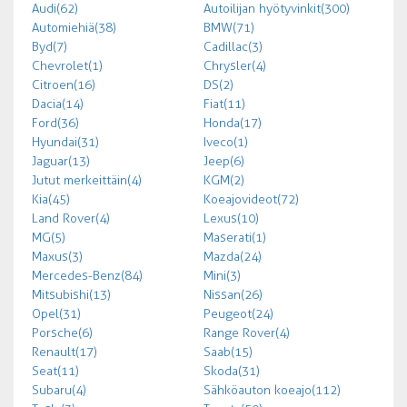
Audi (62)
Autoilijan hyötyvinkit (300)
Automiehiä (38)
BMW (71)
Byd (7)
Cadillac (3)
Chevrolet (1)
Chrysler (4)
Citroen (16)
DS (2)
Dacia (14)
Fiat (11)
Ford (36)
Honda (17)
Hyundai (31)
Iveco (1)
Jaguar (13)
Jeep (6)
Jutut merkeittäin (4)
KGM (2)
Kia (45)
Koeajovideot (72)
Land Rover (4)
Lexus (10)
MG (5)
Maserati (1)
Maxus (3)
Mazda (24)
Mercedes-Benz (84)
Mini (3)
Mitsubishi (13)
Nissan (26)
Opel (31)
Peugeot (24)
Porsche (6)
Range Rover (4)
Renault (17)
Saab (15)
Seat (11)
Skoda (31)
Subaru (4)
Sähköauton koeajo (112)