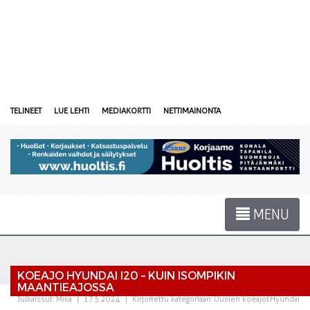
TELINEET
LUE LEHTI
MEDIAKORTTI
NETTIMAINONTA
MENU
KOEAJO HYUNDAI I20 – KUIN ISOMPIKIN
MAANTIEAJOSSA
Julkaissut:
Mika
|
17.5.2024
|
Kirjoitettu kategoriaan:
Uusien koeajot
Hyundai