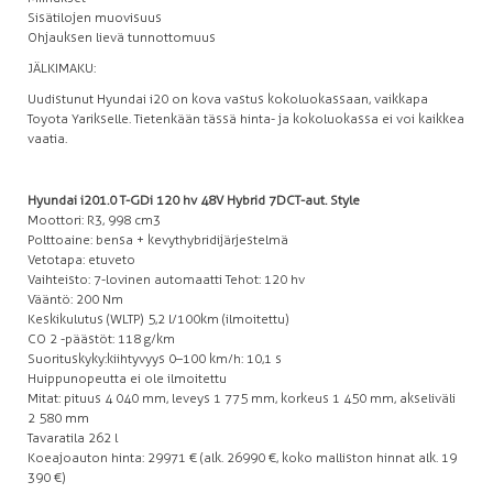
Sisätilojen muovisuus
Ohjauksen lievä tunnottomuus
JÄLKIMAKU:
Uudistunut Hyundai i20 on kova vastus kokoluokassaan, vaikkapa
Toyota Yarikselle. Tietenkään tässä hinta- ja kokoluokassa ei voi kaikkea
vaatia.
Hyundai i20 1.0 T-GDi 120 hv 48V Hybrid 7DCT-aut. Style
Moottori: R3, 998 cm3
Polttoaine: bensa + kevythybridijärjestelmä
Vetotapa: etuveto
Vaihteisto: 7-lovinen automaatti Tehot: 120 hv
Vääntö: 200 Nm
Keskikulutus (WLTP) 5,2 l/100km (ilmoitettu)
CO 2 -päästöt: 118 g/km
Suorituskyky: kiihtyvyys 0–100 km/h: 10,1 s
Huippunopeutta ei ole ilmoitettu
Mitat: pituus 4 040 mm, leveys 1 775 mm, korkeus 1 450 mm, akseliväli
2 580 mm
Tavaratila 262 l
Koeajoauton hinta: 29 971 € (alk. 26 990 €, koko malliston hinnat alk. 19
390 €)