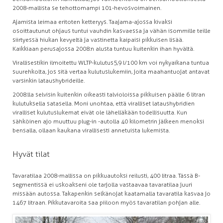
2008-mallista se tehottomampi 101-hevosvoimainen.
Ajamista leimaa eritoten ketteryys. Taajama-ajossa kivaksi
osoittautunut ohjaus tuntui vauhdin kasvaessa ja vähän isommille teille
siirtyessä hiukan kevyeltä ja vastinetta kaipaisi pikkuisen lisää.
Kaikkiaan perusajossa 2008:n alusta tuntuu kuitenkin ihan hyvältä.
Virallisestikin ilmoitettu WLTP-kulutus 5,9 l/100 km voi nykyaikana tuntua
suurehkolta, jos sitä vertaa kulutuslukemiin, joita maahantuojat antavat
varsinkin lataushybrideille.
2008:lla selvisin kuitenkin oikeasti talvioloissa pikkuisen päälle 6 litran
kulutuksella satasella. Moni unohtaa, että viralliset lataushybridien
viralliset kulutuslukemat eivät ole lähelläkään todellisuutta. Kun
sähköinen ajo muuttuu plug-in -autolla 40 kilometrin jälkeen menoksi
bensalla, ollaan kaukana virallisesti annetuista lukemista.
Hyvät tilat
Tavaratilaa 2008-mallissa on pikkuautoksi reilusti, 400 litraa. Tässä B-
segmentissä ei uskoakseni ole tarjolla vastaavaa tavaratilaa juuri
missään autossa. Takapenkin selkänojat kaatamalla tavaratila kasvaa jo
1467 litraan. Pikkutavaroita saa piiloon myös tavaratilan pohjan alle.