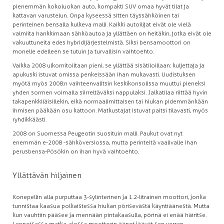
pienemmän kokoluokan auto, kompakti SUV omaa hyvät tilat ja
kattavan varustelun. Onpa kyseessä sitten täyssähköinen tai
perinteinen bensalla kulkeva malli. Kaikki autoilijat eivät ole vielä
valmiita hankkimaan sähköautoa ja yllättäen on heitäkin, jotka eivät ole
vakuuttuneita edes hybridijärjestelmistä. Siksi bensamoottori on
monelle edelleen se tutuin ja turvallisin vaihtoehto.
Vaikka 2008 ulkomitoiltaan pieni, se yllättää sisätiloillaan: kuljettaja ja
apukuski istuvat omissa penkeissään ihan mukavasti. Uudistuksen
myötä myös 2008:n vaihteenvalitsin keskikonsolissa muuttui pieneksi
yhden sormen voimalla siirreltäväksi nappulaksi. Jalkatilaa riittää hyvin
takapenkkiläisillekin, eikä normaalimittaisen tai hiukan pidemmänkään
ihmisen pääkään osu kattoon. Matkustajat istuvat paitsi tilavasti, myös
ryhdikkäästi.
2008 on Suomessa Peugeotin suosituin malli. Paukut ovat nyt
enemmän e-2008 -sähköversiossa, mutta perinteitä vaalivalle ihan
perusbensa-Pösökin on ihan hyvä vaihtoehto.
Yllättävän hiljainen
Konepellin alla purputtaa 3-sylinterinen ja 1.2-litrainen moottori, jonka
tunnistaa kaasua polkaistessa hiukan pörisevästä käyntiäänestä. Mutta
kun vauhtiin pääsee ja mennään pintakaasulla, pörinä ei enää häiritse.
Leppoisassa matka-ajossa moottorin äänet jäävät sen verran