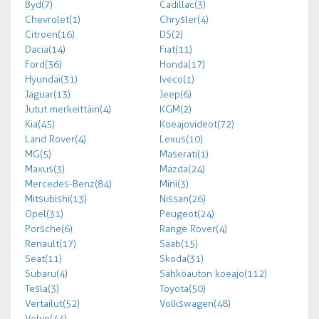
Byd (7)
Cadillac (3)
Chevrolet (1)
Chrysler (4)
Citroen (16)
DS (2)
Dacia (14)
Fiat (11)
Ford (36)
Honda (17)
Hyundai (31)
Iveco (1)
Jaguar (13)
Jeep (6)
Jutut merkeittäin (4)
KGM (2)
Kia (45)
Koeajovideot (72)
Land Rover (4)
Lexus (10)
MG (5)
Maserati (1)
Maxus (3)
Mazda (24)
Mercedes-Benz (84)
Mini (3)
Mitsubishi (13)
Nissan (26)
Opel (31)
Peugeot (24)
Porsche (6)
Range Rover (4)
Renault (17)
Saab (15)
Seat (11)
Skoda (31)
Subaru (4)
Sähköauton koeajo (112)
Tesla (3)
Toyota (50)
Vertailut (52)
Volkswagen (48)
Volvo (44)