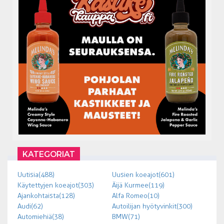
KATEGORIAT
Uutisia (488)
Uusien koeajot (601)
Käytettyjen koeajot (303)
Äijä Kurmee (119)
Ajankohtaista (128)
Alfa Romeo (10)
Audi (62)
Autoilijan hyötyvinkit (300)
Automiehiä (38)
BMW (71)