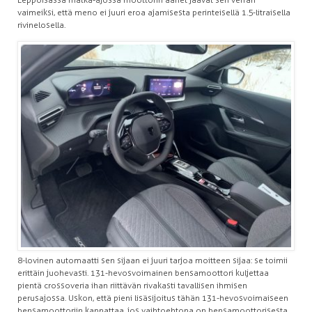
vaimeiksi, että meno ei juuri eroa ajamisesta perinteisellä 1.5-litraisella
rivinelosella.
8-lovinen automaatti sen sijaan ei juuri tarjoa moitteen sijaa: se toimii
erittäin juohevasti. 131-hevosvoimainen bensamoottori kuljettaa
pientä crossoveria ihan riittävän rivakasti tavallisen ihmisen
perusajossa. Uskon, että pieni lisäsijoitus tähän 131-hevosvoimaiseen
bensamoottoriin kannattaa, jos vaihtoehtona on bensamoottorisesta