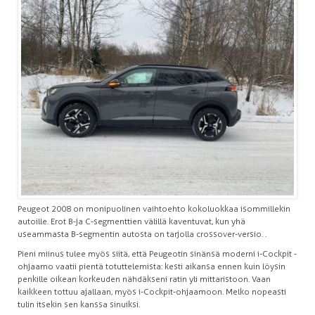
Peugeot 2008 on monipuolinen vaihtoehto kokoluokkaa isommillekin
autoille. Erot B-ja C-segmenttien välillä kaventuvat, kun yhä
useammasta B-segmentin autosta on tarjolla crossover-versio. .
Pieni miinus tulee myös siitä, että Peugeotin sinänsä moderni i-Cockpit -
ohjaamo vaatii pientä totuttelemista: kesti aikansa ennen kuin löysin
penkille oikean korkeuden nähdäkseni ratin yli mittaristoon. Vaan
kaikkeen tottuu ajallaan, myös i-Cockpit-ohjaamoon. Melko nopeasti
tulin itsekin sen kanssa sinuiksi.