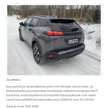
JÄLKIMAKU
Ihan passeli ja hyvännäköinen pieni SUV. Monelle saman koko- ja
hintaluokankin perushybridille ilmoitellaan selkeästi pienempiä WLTP-
kulutuksia, mutta käytännössä niidenkin kulutuslukemat ovat olleet
samat kuin pelkällä bensalla kulkevassa 2008:ssa: noin 6 l/100 km.
Teksti ja kuvat Timo Kiiski