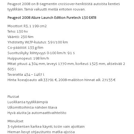
Peugeot 2008 on B-segmentin crossover-henkisistä autoista kenties
tyylikkäin. Tämä vakuutti meillä eritoten rouvan.
Peugeot 2008 Allure Launch Edition Puretech 130 EAT8
Moottori: R3, 1 199 cm2
Teho: 130 hv
Vääntö: 230 Nm
Yhdistetty WLTP-kulutus: 5.9 l/100 km
Co-päästöt: 133 g/km
Suorituskyky: kiihtyvyys 0-100 km/h: 9.1 s
Huippunopeus: 198 km/h
Mitat: pituus 4 304 mm, leveys 1770 mm, korkeus 1523 mm, akseliväli 2
605 l
Tavaratila 434 – 1467 l
Hinta: koeajoauto alk.33 791 €, 2008-malliston hinnat alk. 27 155 €
Plussat
Luokkansa tyylikkäimpiä
Ulkomittoihinsa nähden tilava
Hyvä alusta ja automaattivaihteisto
Miinukset
3-sylinterisen karkea käynti, tosin vain ajoittain
Hieman kevyt ohjaustunto matka-ajossa