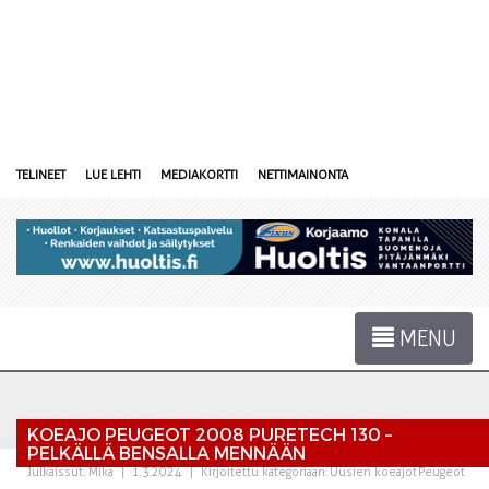
TELINEET
LUE LEHTI
MEDIAKORTTI
NETTIMAINONTA
MENU
KOEAJO PEUGEOT 2008 PURETECH 130 –
PELKÄLLÄ BENSALLA MENNÄÄN
Julkaissut:
Mika
|
1.3.2024
|
Kirjoitettu kategoriaan:
Uusien koeajot
Peugeot