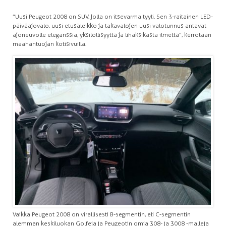
”Uusi Peugeot 2008 on SUV, jolla on itsevarma tyyli. Sen 3-raitainen LED-
päiväajovalo, uusi etusäleikkö ja takavalojen uusi valotunnus antavat
ajoneuvolle eleganssia, yksilöllisyyttä ja lihaksikasta ilmettä”, kerrotaan
maahantuojan kotisivuilla.
Vaikka Peugeot 2008 on virallisesti B-segmentin, eli C-segmentin
alemman keskiluokan Golfeja ja Peugeotin omia 308- ja 3008 -malleja