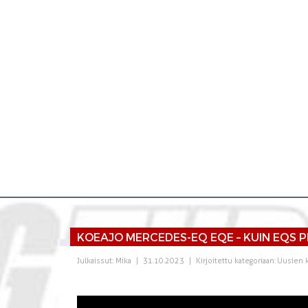
KOEAJO MERCEDES-EQ EQE – KUIN EQS
Julkaissut:
Mika
|
31.10.2023
|
Kirjoitettu kategoriaan:
Uusien 