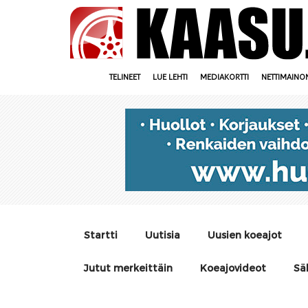
TELINEET
LUE LEHTI
MEDIAKORTTI
NETTIMAINO
Startti
Uutisia
Uusien koeajot
Jutut merkeittäin
Koeajovideot
Sä