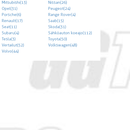
Mitsubishi (13)
Nissan (26)
Opel (31)
Peugeot (24)
Porsche (6)
Range Rover (4)
Renault (17)
Saab (15)
Seat (11)
Skoda (31)
Subaru (4)
Sähköauton koeajo (112)
Tesla (3)
Toyota (50)
Vertailut (52)
Volkswagen (48)
Volvo (44)