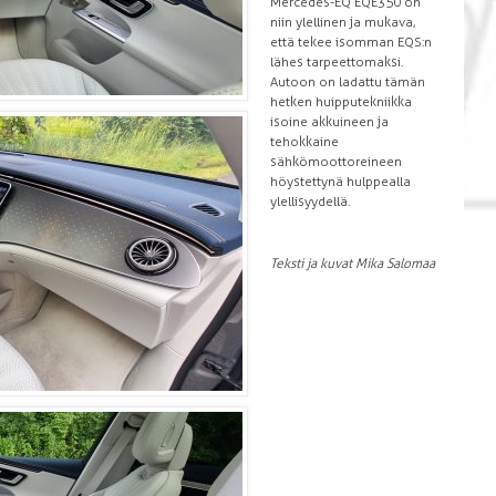
Mercedes-EQ EQE350 on
niin ylellinen ja mukava,
että tekee isomman EQS:n
lähes tarpeettomaksi.
Autoon on ladattu tämän
hetken huipputekniikka
isoine akkuineen ja
tehokkaine
sähkömoottoreineen
höystettynä hulppealla
ylellisyydellä.
Teksti ja kuvat Mika Salomaa