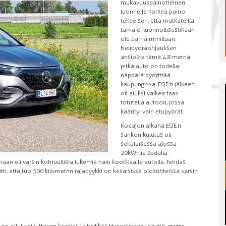
mukavuuspainotteinen
luonne ja korkea paino
tekee sen, että mutkateillä
tämä ei luonnollisestikaan
ole parhaimmillaan.
Nelipyöräohjauksen
ansiosta tämä 4.8 metriä
pitkä auto on todella
näppärä pyörittää
kaupungissa. EQE:n jälkeen
oli aluksi vaikea taas
totutella autoon, jossa
kääntyi vain etupyörät.
Koeajon aikana EQE:n
sähkön kulutus oli
sekalaisessa ajossa
20kWh:ia sadalla
emaan eli varsin kohtuullisia lukemia näin kookkaalle autolle. Tehdas
ti, että tuo 500 kilometrin rajapyykki on kesäisissä olosuhteissa varsin