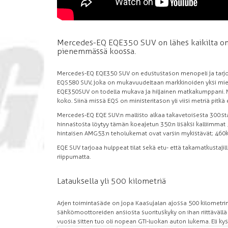
Mercedes-EQ EQE350 SUV on lähes kaikilta omi
pienemmässä koossa.
Mercedes-EQ EQE350 SUV on edustustason menopeli ja tarjoi
EQS580 SUV, joka on mukavuudeltaan markkinoiden yksi mielly
EQE350SUV on todella mukava ja hiljainen matkakumppani. N
koko. Siinä missä EQS on ministeritason yli viisi metriä pit
Mercedes-EQ EQE SUV:n mallisto alkaa takavetoisesta 300:sta, 
hinnastosta löytyy tämän koeajetun 350:n lisäksi kalliimma
hintaisen AMG53:n teholukemat ovat varsin mykistävät; 460
EQE SUV tarjoaa hulppeat tilat sekä etu- että takamatkustaj
riippumatta.
Latauksella yli 500 kilometriä
Arjen toimintasäde on jopa Kaasujalan ajossa 500 kilometrin 
sähkömoottoreiden ansiosta suorituskyky on ihan riittävällä ta
vuosia sitten tuo oli nopean GTI-luokan auton lukema. Eli ky