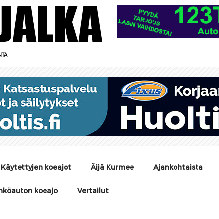
NTA
Käytettyjen koeajot
Äijä Kurmee
Ajankohtaista
hköauton koeajo
Vertailut