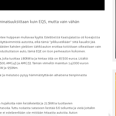
naisuuksiltaan kuin EQS, mutta vain vähän
lee hulppean mukavaa kyytiä. Edellisessä Kaasujalassa oli koeajossa
ttävimmistä autoista, eikä tämä ”pikkuvelikään” siitä kauaksi jää.
äiden kahden ylellisen sähköauton erottaa toisistaan oikeastaan vain
kä edustustason auto, tämä EQE on ison perheauton kokoinen.
joka tuottaa 180kW:ia ja hintaa sillä on 87 300 euroa. Lisäksi
t 500, AMG43 ja AMG53. Tämän viimeksi mainitun 142 000 euron
kW ja 950Nm.
ille ja melutaso pysyy hämmästyttävän alhaisena tienpinnasta
hujakoilla näin kesäkeleillä ja 215kW:ia tuottavien
solla. Tuttu nollasta sataseen kestää 6.6 sekuntia ja vielä joitakin
se ei edelleenkään ole
mistään hitaasta autosta. Auton