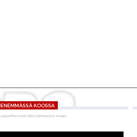
 PIENEMMÄSSÄ KOOSSA
koeajot
Mercedes-Benz
Sähköauton koeajo