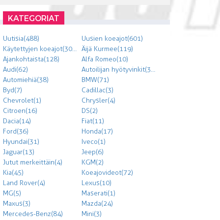
KATEGORIAT
Uutisia (488)
Uusien koeajot (601)
Käytettyjen koeajot (303)
Äijä Kurmee (119)
Ajankohtaista (128)
Alfa Romeo (10)
Audi (62)
Autoilijan hyötyvinkit (300)
Automiehiä (38)
BMW (71)
Byd (7)
Cadillac (3)
Chevrolet (1)
Chrysler (4)
Citroen (16)
DS (2)
Dacia (14)
Fiat (11)
Ford (36)
Honda (17)
Hyundai (31)
Iveco (1)
Jaguar (13)
Jeep (6)
Jutut merkeittäin (4)
KGM (2)
Kia (45)
Koeajovideot (72)
Land Rover (4)
Lexus (10)
MG (5)
Maserati (1)
Maxus (3)
Mazda (24)
Mercedes-Benz (84)
Mini (3)