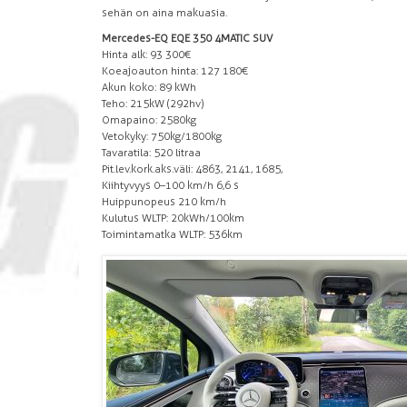
sehän on aina makuasia.
Mercedes-EQ EQE 350 4MATIC SUV
Hinta alk: 93 300€
Koeajoauton hinta: 127 180€
Akun koko: 89 kWh
Teho: 215kW (292hv)
Omapaino: 2580kg
Vetokyky: 750kg/1800kg
Tavaratila: 520 litraa
Pit.lev.kork.aks.väli: 4863, 2141, 1685,
Kiihtyvyys 0–100 km/h 6,6 s
Huippunopeus 210 km/h
Kulutus WLTP: 20kWh/100km
Toimintamatka WLTP: 536km