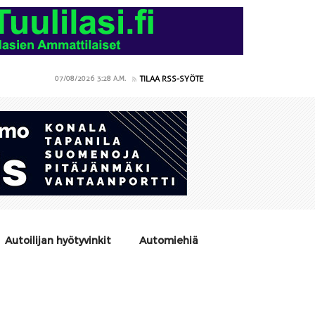
TILAA RSS-SYÖTE
07/08/2026
3:28 A.M.
Autoilijan hyötyvinkit
Automiehiä