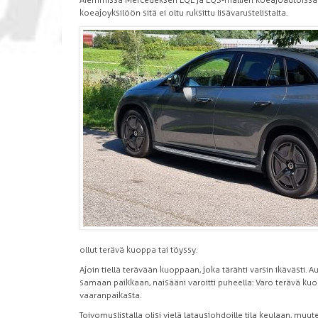
Aiemmissa Mercedeksen EQE ja EQS-mallien koeajoautoissa on
koeajoyksilöön sitä ei oltu ruksittu lisävarustelistalta.
ollut terävä kuoppa tai töyssy.
Ajoin tiellä terävään kuoppaan, joka tärähti varsin ikävästi. A
samaan paikkaan, naisääni varoitti puheella: Varo terävä kuop
vaaranpaikasta.
Toivomuslistalla olisi vielä latausjohdoille tila keulaan, mu