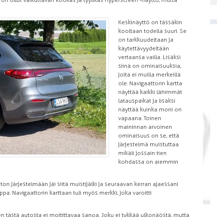
 ollut vaikuttavan kookas ja tyylikäs Hyperscreen -näyttö, mutta
Keskinäyttö on tässäkin
kooltaan todella suuri. Se
on tarkkuudeltaan ja
käytettävyydeltään
vertaansa vailla. Lisäksi
siinä on ominaisuuksia,
joita ei muilla merkeillä
ole. Navigaattorin kartta
näyttää kaikki lähimmät
latauspaikat ja lisäksi
näyttää kuinka moni on
vapaana. Toinen
maininnan arvoinen
ominaisuus on se, että
järjestelmä muistuttaa
mikäli jossain tien
kohdassa on aiemmin
uton järjestelmään jäi siitä muistijälki ja seuraavan kerran ajaessani
pa. Navigaattorin karttaan tuli myös merkki, joka varoitti
uten tästä autosta ei moitittavaa sanoa. Joku ei tykkää ulkonäöstä, mutta